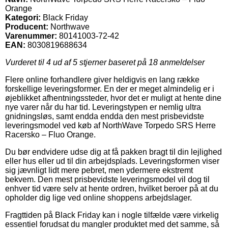
Orange
Kategori:
Black Friday
Producent:
Northwave
Varenummer:
80141003-72-42
EAN:
8030819688634
Vurderet til
4
ud af 5 stjerner baseret på
18
anmeldelser
Flere online forhandlere giver heldigvis en lang række
forskellige leveringsformer. En der er meget almindelig er i
øjeblikket afhentningssteder, hvor det er muligt at hente dine
nye varer når du har tid. Leveringstypen er nemlig ultra
gnidningsløs, samt endda endda den mest prisbevidste
leveringsmodel ved køb af NorthWave Torpedo SRS Herre
Racersko – Fluo Orange.
Du bør endvidere udse dig at få pakken bragt til din lejlighed
eller hus eller ud til din arbejdsplads. Leveringsformen viser
sig jævnligt lidt mere pebret, men ydermere ekstremt
bekvem. Den mest prisbevidste leveringsmodel vil dog til
enhver tid være selv at hente ordren, hvilket beroer på at du
opholder dig lige ved online shoppens arbejdslager.
Fragttiden på Black Friday kan i nogle tilfælde være virkelig
essentiel forudsat du mangler produktet med det samme, så