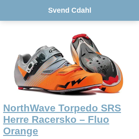
Svend Cdahl
NorthWave Torpedo SRS
Herre Racersko – Fluo
Orange