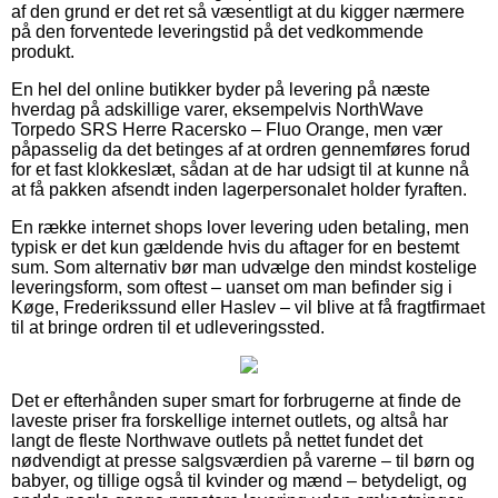
af den grund er det ret så væsentligt at du kigger nærmere
på den forventede leveringstid på det vedkommende
produkt.
En hel del online butikker byder på levering på næste
hverdag på adskillige varer, eksempelvis NorthWave
Torpedo SRS Herre Racersko – Fluo Orange, men vær
påpasselig da det betinges af at ordren gennemføres forud
for et fast klokkeslæt, sådan at de har udsigt til at kunne nå
at få pakken afsendt inden lagerpersonalet holder fyraften.
En række internet shops lover levering uden betaling, men
typisk er det kun gældende hvis du aftager for en bestemt
sum. Som alternativ bør man udvælge den mindst kostelige
leveringsform, som oftest – uanset om man befinder sig i
Køge, Frederikssund eller Haslev – vil blive at få fragtfirmaet
til at bringe ordren til et udleveringssted.
Det er efterhånden super smart for forbrugerne at finde de
laveste priser fra forskellige internet outlets, og altså har
langt de fleste Northwave outlets på nettet fundet det
nødvendigt at presse salgsværdien på varerne – til børn og
babyer, og tillige også til kvinder og mænd – betydeligt, og