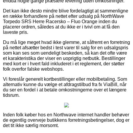
endda nogle gange præstere levering uden omkostninger.
Det kan ikke desto mindre blive fordelagtigt at sammenligne
en række forhandlere på nettet efter udsalg på NorthWave
Torpedo SRS Herre Racersko – Fluo Orange inden du
placerer ordren, således at du ikke er i tvivl om at få den
laveste pris.
Du må lige meget hvad ikke glemme, at såfremt en forretning
på nettet afsætter bedst i test varer til salg for en udsalgspris
som kan ses som uendeligt beskeden, så kan det ofte være
et karakteristika der viser en uoprigtig netbutik. Bestillinger
med kort er i hvert fald inkluderet i et reglement, der støtter
folk overfor falske webshops.
Vi foreslår generelt kortbestillinger eller mobilbetaling. Som
alternativ kunne du vælge et afdragstilbud fra fx ViaBill, når
du ser en fordel i at betale omkostningerne over et længere
tidsrum.
Inden folk køber hos en Northwave internet handler behøver
de egentlig overveje butikkens forretningsbetingelser, dog er
det tit ikke særlig morsomt.