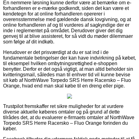
En nemmere løsning kunne derfor være at bemærke om e-
forhandleren er e-mærke godkendt, siden det kan være et
kendetegn for at online forhandleren opererer i
overensstemmelse med gældende dansk lovgivning, og at
online forhandleren af og til vurderes af sagkyndige der er
inde i reglementet på området. Derudover giver det dig
genvej til at blive assisteret, for så vidt du møder dilemmaer
som følge af dit indkøb.
Herudover er det prisværdigt at du er sat ind i de
fundamentale betingelser der kan have indvirkning på købet,
til eksempel hvilken ombytningsrettighed e-shoppen
benytter. Derfor er det også vigtigt, at man altid beholder sin
kvitteringsmail, således man til enhver tid vil kunne bevise
sit køb af NorthWave Torpedo SRS Herre Racersko – Fluo
Orange, hvad end man skal købe til en dreng eller pige.
Trustpilot fremskaffer ret sikre muligheder for at vurdere
diverse aktuelle køberes omtaler og på grund af dette
tilrådes det, at du evaluerer e-firmaets omtaler af NorthWave
Torpedo SRS Herre Racersko – Fluo Orange forinden du
køber.