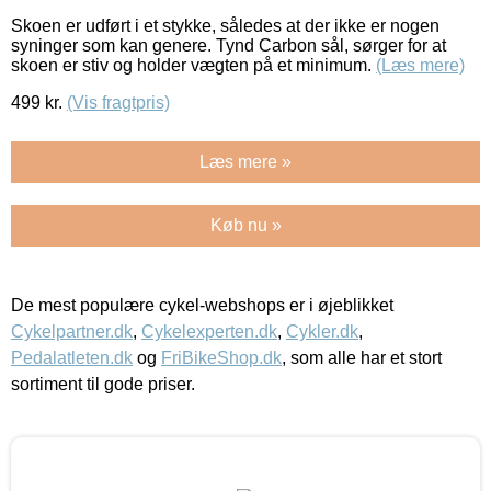
Skoen er udført i et stykke, således at der ikke er nogen
syninger som kan genere. Tynd Carbon sål, sørger for at
skoen er stiv og holder vægten på et minimum.
(Læs mere)
499
kr.
(Vis fragtpris)
Læs mere »
Køb nu »
De mest populære cykel-webshops er i øjeblikket
Cykelpartner.dk
,
Cykelexperten.dk
,
Cykler.dk
,
Pedalatleten.dk
og
FriBikeShop.dk
, som alle har et stort
sortiment til gode priser.