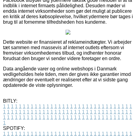
Facebook tilbyder dig ydermere faktisk gode metoder til at få
indblik i internet firmaets pålidelighed. Desuden møder vi
endda internet virksomheder som gør det muligt at publicere
en kritik af deres købsoplevelse, hvilket ydermere bør tages i
brug til at fornemme tilfredsheden hos kunderne.
Dette website er finansieret af reklameindtægter. Vi arbejder
tæt sammen med massevis af internet outlets eftersom vi
fremviser virksomhedernes tilbud, og indhenter honorar
forudsat den bruger vi sender videre foretager en ordre.
Data angående varer og online webshops i Danmark
vedligeholdes hele tiden, men der gives ikke garantier imod
ændringer der eventuelt er realiseret efter at vi sidste gang
opdaterede de viste oplysninger.
BITLY:
1
1
1
1
1
1
1
1
1
1
1
1
1
1
1
1
1
1
1
1
1
1
1
1
1
1
1
1
1
1
1
1
1
1
1
1
1
1
1
1
1
1
1
1
1
1
1
1
1
1
1
1
1
1
1
1
1
1
1
1
1
1
1
1
1
1
1
1
1
1
1
1
1
1
1
1
1
1
1
1
1
1
1
1
1
1
1
1
1
1
1
1
1
1
1
1
1
1
1
1
SPOTIFY:
1
1
1
1
1
1
1
1
1
1
1
1
1
1
1
1
1
1
1
1
1
1
1
1
1
1
1
1
1
1
1
1
1