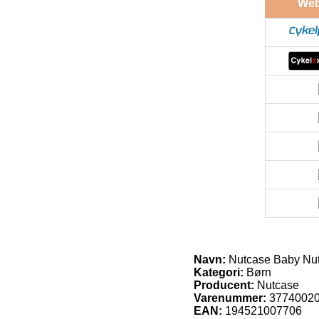
We
Navn:
Nutcase Baby Nut
Kategori:
Børn
Producent:
Nutcase
Varenummer:
3774002
EAN:
194521007706