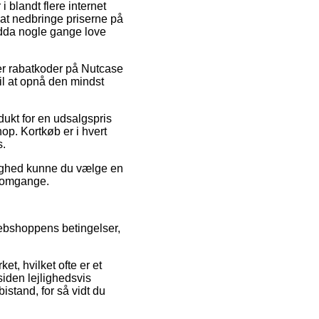
i blandt flere internet
 at nedbringe priserne på
ndda nogle gange love
er rabatkoder på Nutcase
il at opnå den mindst
dukt for en udsalgspris
op. Kortkøb er i hvert
s.
ulighed kunne du vælge en
re omgange.
ebshoppens betingelser,
et, hvilket ofte er et
iden lejlighedsvis
istand, for så vidt du