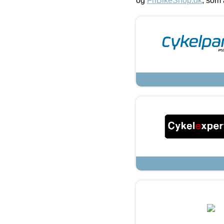
og
FriBikeShop.dk
, som 