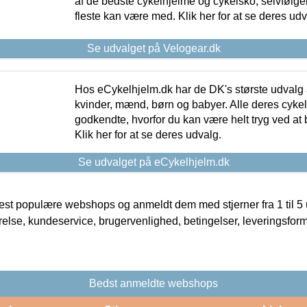
af de bedste cykelhjelme og cykelsko, selvfølgeli
fleste kan være med. Klik her for at se deres udv
Se udvalget på Velogear.dk
Hos eCykelhjelm.dk har de DK's største udvalg a
kvinder, mænd, børn og babyer. Alle deres cyke
godkendte, hvorfor du kan være helt tryg ved at
Klik her for at se deres udvalg.
Se udvalget på eCykelhjelm.dk
t populære webshops og anmeldt dem med stjerner fra 1 til 5 ud
rrelse, kundeservice, brugervenlighed, betingelser, leveringsfor
Bedst anmeldte webshops