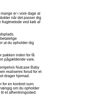
t mange er i vore dage at
produkter når det passer dig
e fragtmetode ved køb af
jdsplads.
 betalelige
r at du opholder dig
r pakken inden for få
 den pågældende vare.
ksempelvis Nutcase Baby
n realiseres forud for et
let drager hjemad.
r for en konkret sum.
afhængig om du opholder
 til et afhentningssted.