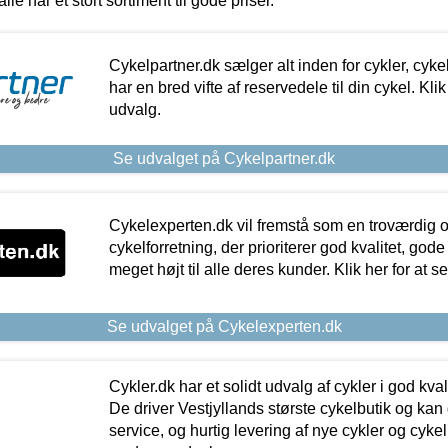
alle har et stort sortiment til gode priser.
Cykelpartner.dk sælger alt inden for cykler, cyke
har en bred vifte af reservedele til din cykel. Klik
udvalg.
Se udvalget på Cykelpartner.dk
Cykelexperten.dk vil fremstå som en troværdig o
cykelforretning, der prioriterer god kvalitet, god
meget højt til alle deres kunder. Klik her for at s
Se udvalget på Cykelexperten.dk
Cykler.dk har et solidt udvalg af cykler i god kvalit
De driver Vestjyllands største cykelbutik og kan
service, og hurtig levering af nye cykler og cykelu