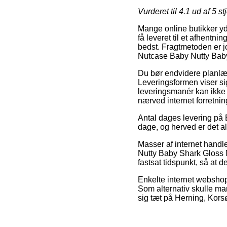
Vurderet til
4.1
ud af 5 st
Mange online butikker yde
få leveret til et afhentnin
bedst. Fragtmetoden er j
Nutcase Baby Nutty Bab
Du bør endvidere planlægg
Leveringsformen viser sig
leveringsmanér kan ikke 
nærved internet forretnin
Antal dages levering på 
dage, og herved er det a
Masser af internet handl
Nutty Baby Shark Gloss M
fastsat tidspunkt, så at
Enkelte internet webshop
Som alternativ skulle m
sig tæt på Herning, Korsør