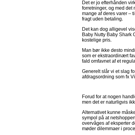
Det er jo efterhånden virk
forretninger, og med det 
mange af deres varer – t
fragt uden betaling.
Det kan dog alligevel vi
Baby Nutty Baby Shark Gl
kostelige pris.
Man bør ikke desto mindr
som er ekstraordinært fav
fald omfavnet af et regul
Generelt slår vi et slag
afdragsordning som fx ViaB
Forud for at nogen hand
men det er naturligvis ik
Alternativet kunne måske v
sympol på at netshoppen 
overvåges af eksperter de
møder dilemmaer i proc