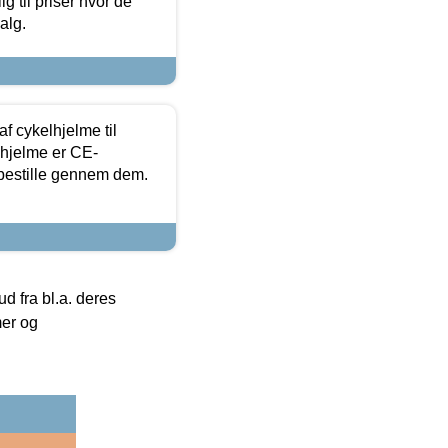
g til priser hvor de
alg.
f cykelhjelme til
lhjelme er CE-
 bestille gennem dem.
 fra bl.a. deres
mer og