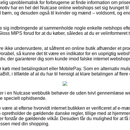
elig uproblematisk for forbrugerne at finde information om priser 
motiv har en hel del Nutcase online webshops set sig tvunget til
il børn, og desuden også til kvinder og mænd – voldsomt, og e
se sig indbringende at sammenholde nogle enkelte netshops eft
oss MIPS forud for at du køber, således at du er velinformeret t
e ikke undervurdere, at såfremt en online butik afhænder et pro
orabel, så kunne det tit være en indikator for en uoprigtig websh
ativ, der garanterer dig som kunde imod falske internet webshop
 for køb med betalingskort eller MobilePay. Som en alternativ m
ill, i tilfælde af at du har til hensigt at klare betalingen af fle
ler i en Nutcase webbutik behøver de uden tvivl gennemlæse w
ke specielt ophidsende.
ære at efterse hvorvidt internet butikken er verificeret af e-mærk
opretholder de gældende danske regler, tillige med at hjemmes
r forstår de gældende vilkår. Desuden får du mulighed for at få b
essen med din shopping.