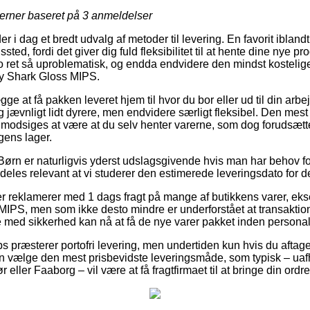
jerner baseret på
3
anmeldelser
r i dag et bredt udvalg af metoder til levering. En favorit ibland
gssted, fordi det giver dig fuld fleksibilitet til at hente dine nye 
o ret så uproblematisk, og endda endvidere den mindst kostelig
y Shark Gloss MIPS.
e at få pakken leveret hjem til hvor du bor eller ud til din arbe
 jævnligt lidt dyrere, men endvidere særligt fleksibel. Den mest
modsiges at være at du selv henter varerne, som dog forudsætte
gens lager.
Børn er naturligvis yderst udslagsgivende hvis man har behov fo
ldeles relevant at vi studerer den estimerede leveringsdato for
er reklamerer med 1 dags fragt på mange af butikkens varer, e
IPS, men som ikke desto mindre er underforstået at transaktione
 de med sikkerhed kan nå at få de nye varer pakket inden persona
s præsterer portofri levering, men undertiden kun hvis du aftage
an vælge den mest prisbevidste leveringsmåde, som typisk – u
 eller Faaborg – vil være at få fragtfirmaet til at bringe din ordre