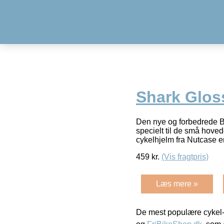
Shark Glos
Den nye og forbedrede Ba
specielt til de små hove
cykelhjelm fra Nutcase e
459
kr.
(Vis fragtpris)
Læs mere »
De mest populære cykel-