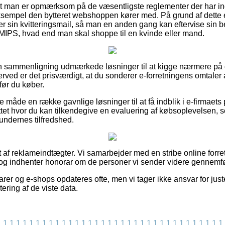
 at man er opmærksom på de væsentligste reglementer der har in
ksempel den bytteret webshoppen kører med. På grund af dette e
sin kvitteringsmail, så man en anden gang kan eftervise sin be
MIPS, hvad end man skal shoppe til en kvinde eller mand.
n sammenligning udmærkede løsninger til at kigge nærmere på d
erved er det prisværdigt, at du sonderer e-forretningens omtaler
ør du køber.
åde en række gavnlige løsninger til at få indblik i e-firmaets
tet hvor du kan tilkendegive en evaluering af købsoplevelsen,
kundernes tilfredshed.
t af reklameindtægter. Vi samarbejder med en stribe online forr
og indhenter honorar om de personer vi sender videre gennemfø
er og e-shops opdateres ofte, men vi tager ikke ansvar for juste
ering af de viste data.
1
1
1
1
1
1
1
1
1
1
1
1
1
1
1
1
1
1
1
1
1
1
1
1
1
1
1
1
1
1
1
1
1
1
1