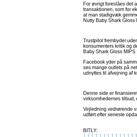
For øvrigt foreslåes det
transaktionen, som for e
at man stadigvæk gemmer 
Nutty Baby Shark Gloss 
Trustpilot frembyder ude
konsumenters kritik og d
Baby Shark Gloss MIPS f
Facebook yder på samme m
ses mange outlets på net
udnyttes til afvejning af 
Denne side er finansiere
virksomhedernes tilbud, 
Vejledning vedrørende var
udført efter seneste opdat
BITLY:
1
1
1
1
1
1
1
1
1
1
1
1
1