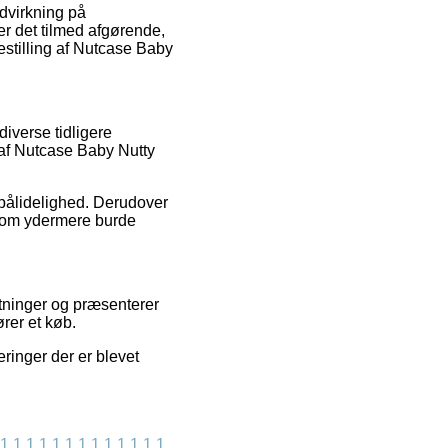
dvirkning på
r det tilmed afgørende,
stilling af Nutcase Baby
iverse tidligere
 af Nutcase Baby Nutty
 pålidelighed. Derudover
 som ydermere burde
etninger og præsenterer
rer et køb.
ringer der er blevet
1
1
1
1
1
1
1
1
1
1
1
1
1