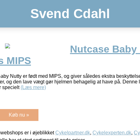
Svend Cdahl
Nutcase Baby 
s MIPS
by Nutty er født med MIPS, og giver således ekstra beskyttelse
der, og den lave vægt gør hjelmen behagelig at have på. Denne
r specielt
(Læs mere)
Køb nu »
webshops er i øjeblikket
Cykelpartner.dk
,
Cykelexperten.dk
,
Cy