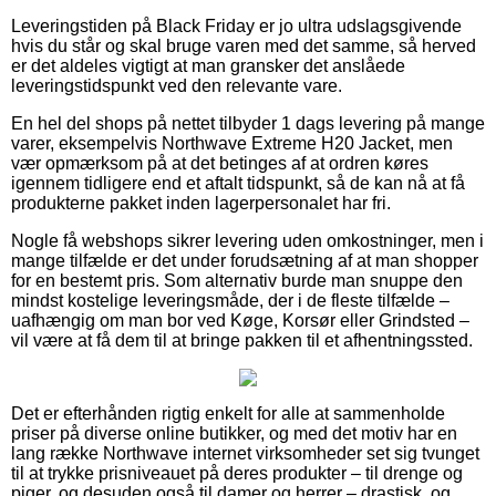
Leveringstiden på Black Friday er jo ultra udslagsgivende
hvis du står og skal bruge varen med det samme, så herved
er det aldeles vigtigt at man gransker det anslåede
leveringstidspunkt ved den relevante vare.
En hel del shops på nettet tilbyder 1 dags levering på mange
varer, eksempelvis Northwave Extreme H20 Jacket, men
vær opmærksom på at det betinges af at ordren køres
igennem tidligere end et aftalt tidspunkt, så de kan nå at få
produkterne pakket inden lagerpersonalet har fri.
Nogle få webshops sikrer levering uden omkostninger, men i
mange tilfælde er det under forudsætning af at man shopper
for en bestemt pris. Som alternativ burde man snuppe den
mindst kostelige leveringsmåde, der i de fleste tilfælde –
uafhængig om man bor ved Køge, Korsør eller Grindsted –
vil være at få dem til at bringe pakken til et afhentningssted.
Det er efterhånden rigtig enkelt for alle at sammenholde
priser på diverse online butikker, og med det motiv har en
lang række Northwave internet virksomheder set sig tvunget
til at trykke prisniveauet på deres produkter – til drenge og
piger, og desuden også til damer og herrer – drastisk, og