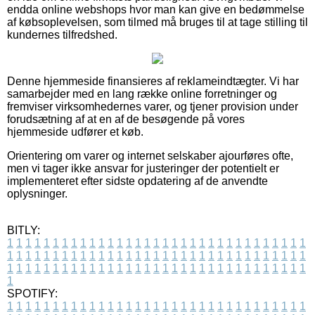
endda online webshops hvor man kan give en bedømmelse
af købsoplevelsen, som tilmed må bruges til at tage stilling til
kundernes tilfredshed.
Denne hjemmeside finansieres af reklameindtægter. Vi har
samarbejder med en lang række online forretninger og
fremviser virksomhedernes varer, og tjener provision under
forudsætning af at en af de besøgende på vores
hjemmeside udfører et køb.
Orientering om varer og internet selskaber ajourføres ofte,
men vi tager ikke ansvar for justeringer der potentielt er
implementeret efter sidste opdatering af de anvendte
oplysninger.
BITLY:
1
1
1
1
1
1
1
1
1
1
1
1
1
1
1
1
1
1
1
1
1
1
1
1
1
1
1
1
1
1
1
1
1
1
1
1
1
1
1
1
1
1
1
1
1
1
1
1
1
1
1
1
1
1
1
1
1
1
1
1
1
1
1
1
1
1
1
1
1
1
1
1
1
1
1
1
1
1
1
1
1
1
1
1
1
1
1
1
1
1
1
1
1
1
1
1
1
1
1
1
SPOTIFY:
1
1
1
1
1
1
1
1
1
1
1
1
1
1
1
1
1
1
1
1
1
1
1
1
1
1
1
1
1
1
1
1
1