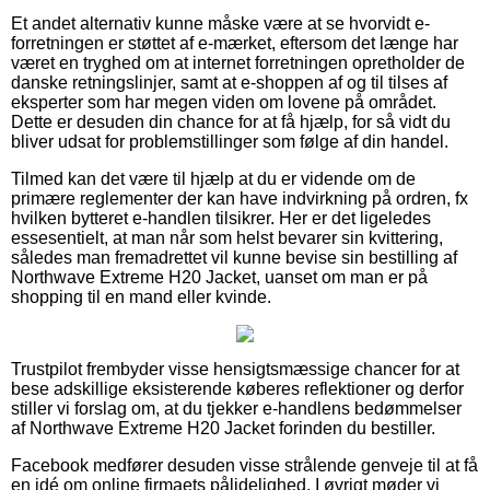
Et andet alternativ kunne måske være at se hvorvidt e-
forretningen er støttet af e-mærket, eftersom det længe har
været en tryghed om at internet forretningen opretholder de
danske retningslinjer, samt at e-shoppen af og til tilses af
eksperter som har megen viden om lovene på området.
Dette er desuden din chance for at få hjælp, for så vidt du
bliver udsat for problemstillinger som følge af din handel.
Tilmed kan det være til hjælp at du er vidende om de
primære reglementer der kan have indvirkning på ordren, fx
hvilken bytteret e-handlen tilsikrer. Her er det ligeledes
essesentielt, at man når som helst bevarer sin kvittering,
således man fremadrettet vil kunne bevise sin bestilling af
Northwave Extreme H20 Jacket, uanset om man er på
shopping til en mand eller kvinde.
Trustpilot frembyder visse hensigtsmæssige chancer for at
bese adskillige eksisterende køberes reflektioner og derfor
stiller vi forslag om, at du tjekker e-handlens bedømmelser
af Northwave Extreme H20 Jacket forinden du bestiller.
Facebook medfører desuden visse strålende genveje til at få
en idé om online firmaets pålidelighed. I øvrigt møder vi