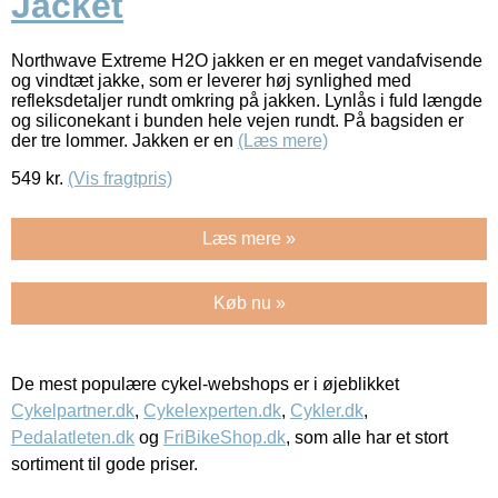
Jacket
Northwave Extreme H2O jakken er en meget vandafvisende
og vindtæt jakke, som er leverer høj synlighed med
refleksdetaljer rundt omkring på jakken. Lynlås i fuld længde
og siliconekant i bunden hele vejen rundt. På bagsiden er
der tre lommer. Jakken er en
(Læs mere)
549
kr.
(Vis fragtpris)
Læs mere »
Køb nu »
De mest populære cykel-webshops er i øjeblikket
Cykelpartner.dk
,
Cykelexperten.dk
,
Cykler.dk
,
Pedalatleten.dk
og
FriBikeShop.dk
, som alle har et stort
sortiment til gode priser.