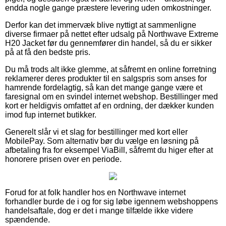
endda nogle gange præstere levering uden omkostninger.
Derfor kan det immervæk blive nyttigt at sammenligne
diverse firmaer på nettet efter udsalg på Northwave Extreme
H20 Jacket før du gennemfører din handel, så du er sikker
på at få den bedste pris.
Du må trods alt ikke glemme, at såfremt en online forretning
reklamerer deres produkter til en salgspris som anses for
hamrende fordelagtig, så kan det mange gange være et
faresignal om en svindel internet webshop. Bestillinger med
kort er heldigvis omfattet af en ordning, der dækker kunden
imod fup internet butikker.
Generelt slår vi et slag for bestillinger med kort eller
MobilePay. Som alternativ bør du vælge en løsning på
afbetaling fra for eksempel ViaBill, såfremt du higer efter at
honorere prisen over en periode.
Forud for at folk handler hos en Northwave internet
forhandler burde de i og for sig løbe igennem webshoppens
handelsaftale, dog er det i mange tilfælde ikke videre
spændende.