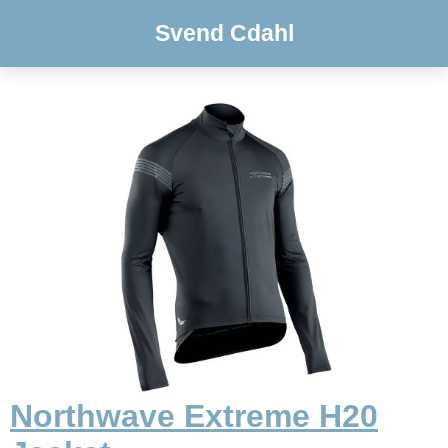
Svend Cdahl
Northwave Extreme H20