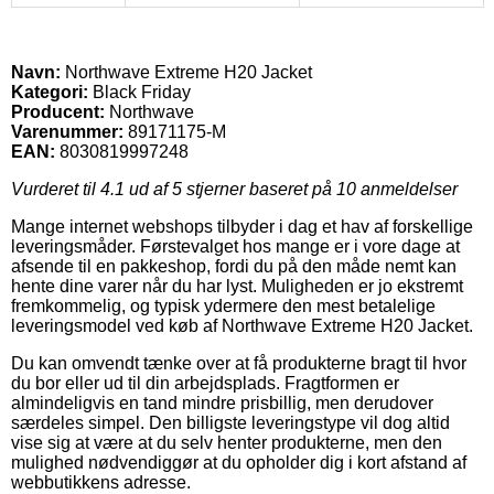
Navn:
Northwave Extreme H20 Jacket
Kategori:
Black Friday
Producent:
Northwave
Varenummer:
89171175-M
EAN:
8030819997248
Vurderet til
4.1
ud af 5 stjerner baseret på
10
anmeldelser
Mange internet webshops tilbyder i dag et hav af forskellige
leveringsmåder. Førstevalget hos mange er i vore dage at
afsende til en pakkeshop, fordi du på den måde nemt kan
hente dine varer når du har lyst. Muligheden er jo ekstremt
fremkommelig, og typisk ydermere den mest betalelige
leveringsmodel ved køb af Northwave Extreme H20 Jacket.
Du kan omvendt tænke over at få produkterne bragt til hvor
du bor eller ud til din arbejdsplads. Fragtformen er
almindeligvis en tand mindre prisbillig, men derudover
særdeles simpel. Den billigste leveringstype vil dog altid
vise sig at være at du selv henter produkterne, men den
mulighed nødvendiggør at du opholder dig i kort afstand af
webbutikkens adresse.