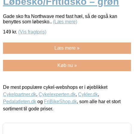
Løbesko/Fritidsko – grøn
Gade sko fra Northwave med fast hæl, så de også kan
benyttes som løbesko..
(Læs mere)
149
kr.
(Vis fragtpris)
Læs mere »
Køb nu »
De mest populære cykel-webshops er i øjeblikket
Cykelpartner.dk
,
Cykelexperten.dk
,
Cykler.dk
,
Pedalatleten.dk
og
FriBikeShop.dk
, som alle har et stort
sortiment til gode priser.