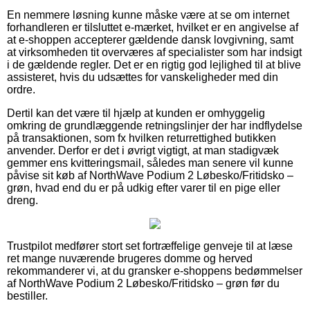
En nemmere løsning kunne måske være at se om internet
forhandleren er tilsluttet e-mærket, hvilket er en angivelse af
at e-shoppen accepterer gældende dansk lovgivning, samt
at virksomheden tit overværes af specialister som har indsigt
i de gældende regler. Det er en rigtig god lejlighed til at blive
assisteret, hvis du udsættes for vanskeligheder med din
ordre.
Dertil kan det være til hjælp at kunden er omhyggelig
omkring de grundlæggende retningslinjer der har indflydelse
på transaktionen, som fx hvilken returrettighed butikken
anvender. Derfor er det i øvrigt vigtigt, at man stadigvæk
gemmer ens kvitteringsmail, således man senere vil kunne
påvise sit køb af NorthWave Podium 2 Løbesko/Fritidsko –
grøn, hvad end du er på udkig efter varer til en pige eller
dreng.
Trustpilot medfører stort set fortræffelige genveje til at læse
ret mange nuværende brugeres domme og herved
rekommanderer vi, at du gransker e-shoppens bedømmelser
af NorthWave Podium 2 Løbesko/Fritidsko – grøn før du
bestiller.