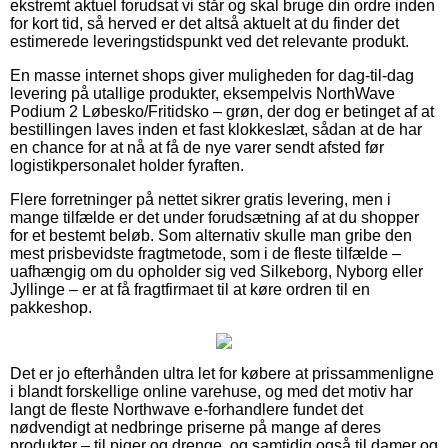
ekstremt aktuel forudsat vi står og skal bruge din ordre inden
for kort tid, så herved er det altså aktuelt at du finder det
estimerede leveringstidspunkt ved det relevante produkt.
En masse internet shops giver muligheden for dag-til-dag
levering på utallige produkter, eksempelvis NorthWave
Podium 2 Løbesko/Fritidsko – grøn, der dog er betinget af at
bestillingen laves inden et fast klokkeslæt, sådan at de har
en chance for at nå at få de nye varer sendt afsted før
logistikpersonalet holder fyraften.
Flere forretninger på nettet sikrer gratis levering, men i
mange tilfælde er det under forudsætning af at du shopper
for et bestemt beløb. Som alternativ skulle man gribe den
mest prisbevidste fragtmetode, som i de fleste tilfælde –
uafhængig om du opholder sig ved Silkeborg, Nyborg eller
Jyllinge – er at få fragtfirmaet til at køre ordren til en
pakkeshop.
Det er jo efterhånden ultra let for købere at prissammenligne
i blandt forskellige online varehuse, og med det motiv har
langt de fleste Northwave e-forhandlere fundet det
nødvendigt at nedbringe priserne på mange af deres
produkter – til piger og drenge, og samtidig også til damer og