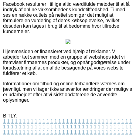
Facebook resulterer i tillige altid værdifulde metoder til at få
indtryk af online virksomhedens kundetilfredshed. Tilmed
ses en række outlets på nettet som gør det muligt at
formulere en vurdering af deres købsoplevelse, hvilket
desuden kan tages i brug til at bedømme hvor tilfredse
kunderne er.
Hjemmesiden er finansieret ved hjælp af reklamer. Vi
arbejder tæt sammen med en gruppe af webshops idet vi
fremviser firmaernes produkter, og opnår godtgørelse under
forudsætning af at en af de besøgende på vores website
fuldfører et køb.
Informationer om tilbud og online forhandlere værnes om
jævnligt, men vi tager ikke ansvar for ændringer der muligvis
er udarbejdet efter at vi sidst opdaterede de anvendte
oplysninger.
BITLY:
1
1
1
1
1
1
1
1
1
1
1
1
1
1
1
1
1
1
1
1
1
1
1
1
1
1
1
1
1
1
1
1
1
1
1
1
1
1
1
1
1
1
1
1
1
1
1
1
1
1
1
1
1
1
1
1
1
1
1
1
1
1
1
1
1
1
1
1
1
1
1
1
1
1
1
1
1
1
1
1
1
1
1
1
1
1
1
1
1
1
1
1
1
1
1
1
1
1
1