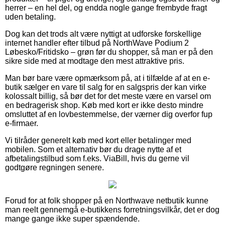
herrer – en hel del, og endda nogle gange frembyde fragt
uden betaling.
Dog kan det trods alt være nyttigt at udforske forskellige
internet handler efter tilbud på NorthWave Podium 2
Løbesko/Fritidsko – grøn før du shopper, så man er på den
sikre side med at modtage den mest attraktive pris.
Man bør bare være opmærksom på, at i tilfælde af at en e-
butik sælger en vare til salg for en salgspris der kan virke
kolossalt billig, så bør det for det meste være en varsel om
en bedragerisk shop. Køb med kort er ikke desto mindre
omsluttet af en lovbestemmelse, der værner dig overfor fup
e-firmaer.
Vi tilråder generelt køb med kort eller betalinger med
mobilen. Som et alternativ bør du drage nytte af et
afbetalingstilbud som f.eks. ViaBill, hvis du gerne vil
godtgøre regningen senere.
Forud for at folk shopper på en Northwave netbutik kunne
man reelt gennemgå e-butikkens forretningsvilkår, det er dog
mange gange ikke super spændende.