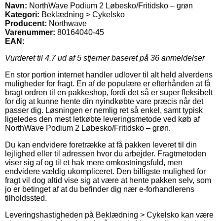
Navn:
NorthWave Podium 2 Løbesko/Fritidsko – grøn
Kategori:
Beklædning > Cykelsko
Producent:
Northwave
Varenummer:
80164040-45
EAN:
Vurderet til
4.7
ud af 5 stjerner baseret på
36
anmeldelser
En stor portion internet handler udlover til alt held alverdens
muligheder for fragt. En af de populære er efterhånden at få
bragt ordren til en pakkeshop, fordi det så er super fleksibelt
for dig at kunne hente din nyindkøbte vare præcis når det
passer dig. Løsningen er nemlig ret så enkel, samt typisk
ligeledes den mest letkøbte leveringsmetode ved køb af
NorthWave Podium 2 Løbesko/Fritidsko – grøn.
Du kan endvidere foretrække at få pakken leveret til din
lejlighed eller til adressen hvor du arbejder. Fragtmetoden
viser sig af og til et hak mere omkostningsfuld, men
endvidere vældig ukompliceret. Den billigste mulighed for
fragt vil dog altid vise sig at være at hente pakken selv, som
jo er betinget af at du befinder dig nær e-forhandlerens
tilholdssted.
Leveringshastigheden på Beklædning > Cykelsko kan være