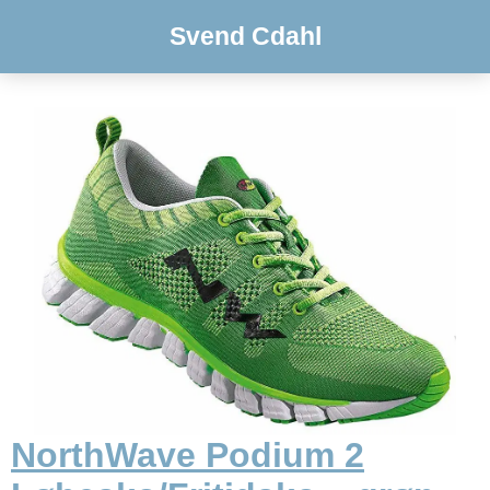
Svend Cdahl
NorthWave Podium 2