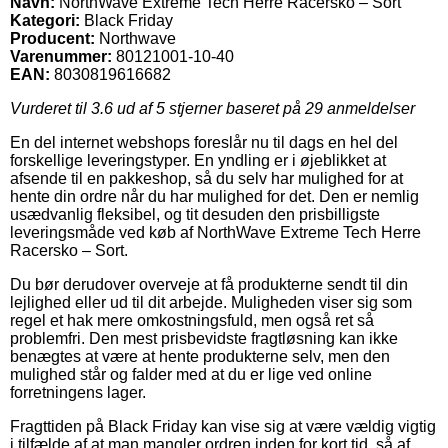
Navn:
NorthWave Extreme Tech Herre Racersko – Sort
Kategori:
Black Friday
Producent:
Northwave
Varenummer:
80121001-10-40
EAN:
8030819616682
Vurderet til
3.6
ud af 5 stjerner baseret på
29
anmeldelser
En del internet webshops foreslår nu til dags en hel del
forskellige leveringstyper. En yndling er i øjeblikket at
afsende til en pakkeshop, så du selv har mulighed for at
hente din ordre når du har mulighed for det. Den er nemlig
usædvanlig fleksibel, og tit desuden den prisbilligste
leveringsmåde ved køb af NorthWave Extreme Tech Herre
Racersko – Sort.
Du bør derudover overveje at få produkterne sendt til din
lejlighed eller ud til dit arbejde. Muligheden viser sig som
regel et hak mere omkostningsfuld, men også ret så
problemfri. Den mest prisbevidste fragtløsning kan ikke
benægtes at være at hente produkterne selv, men den
mulighed står og falder med at du er lige ved online
forretningens lager.
Fragttiden på Black Friday kan vise sig at være vældig vigtig
i tilfælde af at man mangler ordren inden for kort tid, så af