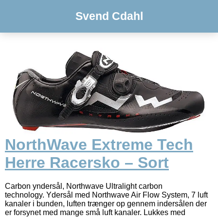
Svend Cdahl
NorthWave Extreme Tech
Herre Racersko – Sort
Carbon yndersål, Northwave Ultralight carbon
technology. Ydersål med Northwave Air Flow System, 7 luft
kanaler i bunden, luften trænger op gennem indersålen der
er forsynet med mange små luft kanaler. Lukkes med