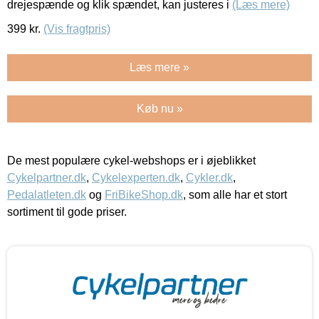
drejespænde og klik spændet, kan justeres i
(Læs mere)
399
kr.
(Vis fragtpris)
Læs mere »
Køb nu »
De mest populære cykel-webshops er i øjeblikket
Cykelpartner.dk
,
Cykelexperten.dk
,
Cykler.dk
,
Pedalatleten.dk
og
FriBikeShop.dk
, som alle har et stort
sortiment til gode priser.