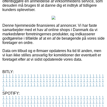
offentliggøre en anmeldelse af virksomhedens service, som
desuden må bruges til at danne dig et indtryk af tidligere
kunders oplevelser.
Denne hjemmeside finansieres af annoncer. Vi har faste
samarbejder med et hav af online shops i Danmark da vi
markedsfører forretningernes produkter, og indkasserer
godtgørelse i tilfælde af at en af de besøgende på vores side
foretager en ordre.
Data om tilbud og e-firmaer opdateres fra tid til anden, men
vi kan ikke stilles ansvarlig for korrektioner der eventuelt er
foretaget efter at vi sidst opdaterede vores data.
BITLY:
1
1
1
1
1
1
1
1
1
1
1
1
1
1
1
1
1
1
1
1
1
1
1
1
1
1
1
1
1
1
1
1
1
1
1
1
1
1
1
1
1
1
1
1
1
1
1
1
1
1
1
1
1
1
1
1
1
1
1
1
1
1
1
1
1
1
1
1
1
1
1
1
1
1
1
1
1
1
1
1
1
1
1
1
1
1
1
1
1
1
1
1
1
1
1
1
1
1
1
1
SPOTIFY:
1
1
1
1
1
1
1
1
1
1
1
1
1
1
1
1
1
1
1
1
1
1
1
1
1
1
1
1
1
1
1
1
1
1
1
1
1
1
1
1
1
1
1
1
1
1
1
1
1
1
1
1
1
1
1
1
1
1
1
1
1
1
1
1
1
1
1
1
1
1
1
1
1
1
1
1
1
1
1
1
1
1
1
1
1
1
1
1
1
1
1
1
1
1
1
1
1
1
1