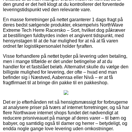
den grund er det helt klogt at du kontrollerer det forventede
leveringstidspunkt ved den relevante vare.
En masse forretninger på nettet garanterer 1 dags fragt på
deres bedst sælgende produkter, eksempelvis NorthWave
Extreme Tech Herre Racersko – Sort, hvilket dog påkræver
at bestillingen fuldbyrdes inden et angivent tidspunkt, med
hensynstagen til at de har mulighed for at nå at få varen
ordnet før logistikpersonalet holder fyraften.
Visse forhandlere på nettet byder på levering uden betaling,
men i mange tilfælde er det under betingelse af at du
handler for et fastslået beløb. Alternativt skulle du vælge den
billigste mulighed for levering, der ofte – hvad end man
befinder sig i Næstved, Aabenraa eller Nivå – er at få
fragtfirmaet til at bringe din pakke til en pakkeshop.
Det er jo efterhånden ret så hensigtsmæssigt for forbrugerne
at analysere priser på tværs af internet forretninger, og så har
flere Northwave internet shops fundet det nødvendigt at
reducere prisniveauet på mange af deres varer – til børn og
babyer, og samtidig også til damer og herrer – betydeligt, og
endda nogle gange love levering uden omkostninger.