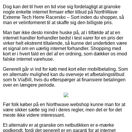
Dog kan det til hver en tid vise sig fordelagtigt at granske
nogle enkelte internet firmaer efter tilbud på NorthWave
Extreme Tech Herre Racersko – Sort inden du shopper, så
man er velinformeret til at skaffe sig den billigste pris.
Man bør ikke desto mindre huske på, at i tilfælde af at en
internet handler forhandler bedst i test varer for en pris der
virker helt ekstremt tiltalende, så kunne det undertiden være
et signal om en uærlig internet forhandler. Shopping med
kort er i hvert fald en del af en ordning, som dækker os imod
falske internet varehuse.
Generelt går vi ind for køb med kort eller mobilbetaling. Som
en alternativ mulighed kan du overveje et afbetalingstilbud
som fx ViaBill, hvis du efterspørger at finansiere betalingen
over en længere periode.
Før folk køber på en Northwave webshop kunne man for at
være sikker sætte sig ind i deres regler, men det er for det
meste ikke videre interessant.
Et alternativ er at granske om netbutikken er e-mærke
godkendt, fordi det generelt er en garanti for at internet