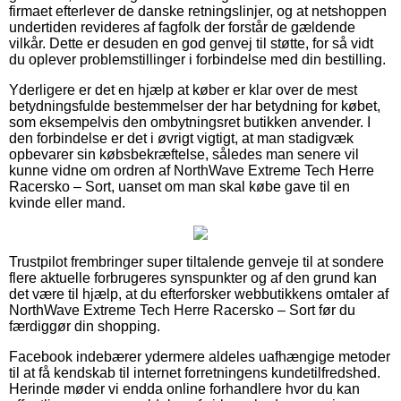
firmaet efterlever de danske retningslinjer, og at netshoppen
undertiden revideres af fagfolk der forstår de gældende
vilkår. Dette er desuden en god genvej til støtte, for så vidt
du oplever problemstillinger i forbindelse med din bestilling.
Yderligere er det en hjælp at køber er klar over de mest
betydningsfulde bestemmelser der har betydning for købet,
som eksempelvis den ombytningsret butikken anvender. I
den forbindelse er det i øvrigt vigtigt, at man stadigvæk
opbevarer sin købsbekræftelse, således man senere vil
kunne vidne om ordren af NorthWave Extreme Tech Herre
Racersko – Sort, uanset om man skal købe gave til en
kvinde eller mand.
Trustpilot frembringer super tiltalende genveje til at sondere
flere aktuelle forbrugeres synspunkter og af den grund kan
det være til hjælp, at du efterforsker webbutikkens omtaler af
NorthWave Extreme Tech Herre Racersko – Sort før du
færdiggør din shopping.
Facebook indebærer ydermere aldeles uafhængige metoder
til at få kendskab til internet forretningens kundetilfredshed.
Herinde møder vi endda online forhandlere hvor du kan