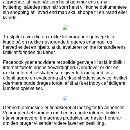
afgørende, at man når som helst gemmer ens e-mail
kvittering, således man når som helst vil kunne dokumentere
sin shopping af , hvad end man skal shoppe til en mand eller
kvinde.
Trustpilot giver dig en række fremragende genveje til at
kigge på en række nuværende brugeres erfaringer og
herved er det en hjælp, at du evaluerer online forhandlerens
kritik af forinden du køber.
Facebook yder endvidere ret solide genveje til at få indblik i
internet forretningens troværdighed. Derudover er der en
række internet selskaber som giver folk mulighed for at
offentliggøre en evaluering af virksomhedens service, hvilket
ydermere burde drages fordel af til at få et indtryk af tidligere
kunders oplevelser.
Denne hjemmeside er finansieret af indtægter fra annoncer.
Vi arbejder tæt sammen med en mængde internet butikker
når vi promoverer firmaernes produkter, og høster honorar
om den bruger vi sender videre laver en bestilling.