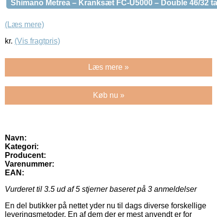
Shimano Metrea – Kranksæt FC-U5000 – Double 46/32 t
(Læs mere)
kr.
(Vis fragtpris)
Læs mere »
Køb nu »
Navn:
Kategori:
Producent:
Varenummer:
EAN:
Vurderet til
3.5
ud af 5 stjerner baseret på
3
anmeldelser
En del butikker på nettet yder nu til dags diverse forskellige
leveringsmetoder. En af dem der er mest anvendt er for