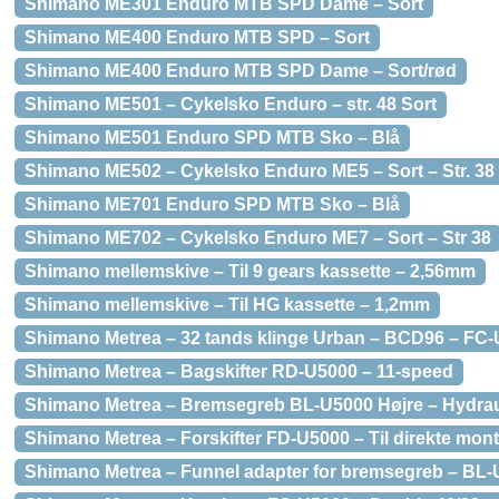
Shimano ME301 Enduro MTB SPD Dame – Sort
Shimano ME400 Enduro MTB SPD – Sort
Shimano ME400 Enduro MTB SPD Dame – Sort/rød
Shimano ME501 – Cykelsko Enduro – str. 48 Sort
Shimano ME501 Enduro SPD MTB Sko – Blå
Shimano ME502 – Cykelsko Enduro ME5 – Sort – Str. 38
Shimano ME701 Enduro SPD MTB Sko – Blå
Shimano ME702 – Cykelsko Enduro ME7 – Sort – Str 38
Shimano mellemskive – Til 9 gears kassette – 2,56mm
Shimano mellemskive – Til HG kassette – 1,2mm
Shimano Metrea – 32 tands klinge Urban – BCD96 – FC
Shimano Metrea – Bagskifter RD-U5000 – 11-speed
Shimano Metrea – Bremsegreb BL-U5000 Højre – Hydrau
Shimano Metrea – Forskifter FD-U5000 – Til direkte mon
Shimano Metrea – Funnel adapter for bremsegreb – BL