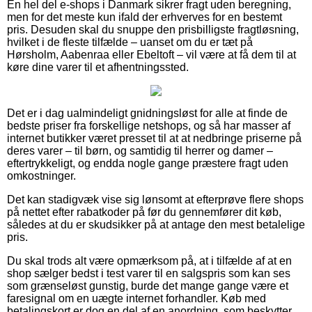
En hel del e-shops i Danmark sikrer fragt uden beregning,
men for det meste kun ifald der erhverves for en bestemt
pris. Desuden skal du snuppe den prisbilligste fragtløsning,
hvilket i de fleste tilfælde – uanset om du er tæt på
Hørsholm, Aabenraa eller Ebeltoft – vil være at få dem til at
køre dine varer til et afhentningssted.
Det er i dag ualmindeligt gnidningsløst for alle at finde de
bedste priser fra forskellige netshops, og så har masser af
internet butikker været presset til at at nedbringe priserne på
deres varer – til børn, og samtidig til herrer og damer –
eftertrykkeligt, og endda nogle gange præstere fragt uden
omkostninger.
Det kan stadigvæk vise sig lønsomt at efterprøve flere shops
på nettet efter rabatkoder på før du gennemfører dit køb,
således at du er skudsikker på at antage den mest betalelige
pris.
Du skal trods alt være opmærksom på, at i tilfælde af at en
shop sælger bedst i test varer til en salgspris som kan ses
som grænseløst gunstig, burde det mange gange være et
faresignal om en uægte internet forhandler. Køb med
betalingskort er dog en del af en anordning, som beskytter