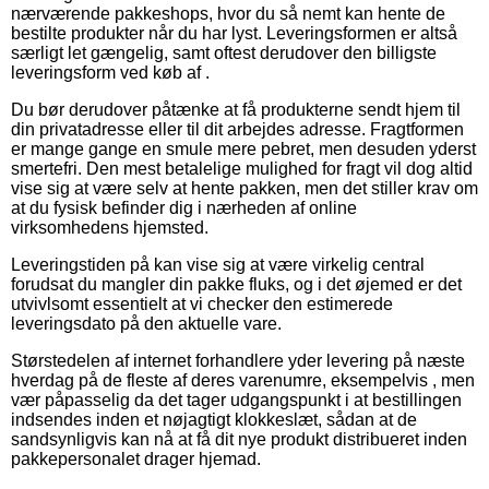
nærværende pakkeshops, hvor du så nemt kan hente de
bestilte produkter når du har lyst. Leveringsformen er altså
særligt let gængelig, samt oftest derudover den billigste
leveringsform ved køb af .
Du bør derudover påtænke at få produkterne sendt hjem til
din privatadresse eller til dit arbejdes adresse. Fragtformen
er mange gange en smule mere pebret, men desuden yderst
smertefri. Den mest betalelige mulighed for fragt vil dog altid
vise sig at være selv at hente pakken, men det stiller krav om
at du fysisk befinder dig i nærheden af online
virksomhedens hjemsted.
Leveringstiden på kan vise sig at være virkelig central
forudsat du mangler din pakke fluks, og i det øjemed er det
utvivlsomt essentielt at vi checker den estimerede
leveringsdato på den aktuelle vare.
Størstedelen af internet forhandlere yder levering på næste
hverdag på de fleste af deres varenumre, eksempelvis , men
vær påpasselig da det tager udgangspunkt i at bestillingen
indsendes inden et nøjagtigt klokkeslæt, sådan at de
sandsynligvis kan nå at få dit nye produkt distribueret inden
pakkepersonalet drager hjemad.