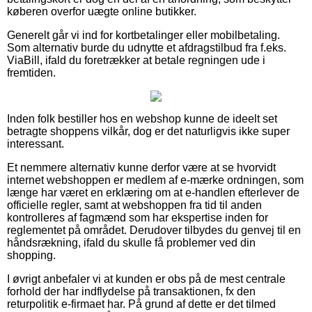
køberen overfor uægte online butikker.
Generelt går vi ind for kortbetalinger eller mobilbetaling.
Som alternativ burde du udnytte et afdragstilbud fra f.eks.
ViaBill, ifald du foretrækker at betale regningen ude i
fremtiden.
Inden folk bestiller hos en webshop kunne de ideelt set
betragte shoppens vilkår, dog er det naturligvis ikke super
interessant.
Et nemmere alternativ kunne derfor være at se hvorvidt
internet webshoppen er medlem af e-mærke ordningen, som
længe har været en erklæring om at e-handlen efterlever de
officielle regler, samt at webshoppen fra tid til anden
kontrolleres af fagmænd som har ekspertise inden for
reglementet på området. Derudover tilbydes du genvej til en
håndsrækning, ifald du skulle få problemer ved din
shopping.
I øvrigt anbefaler vi at kunden er obs på de mest centrale
forhold der har indflydelse på transaktionen, fx den
returpolitik e-firmaet har. På grund af dette er det tilmed