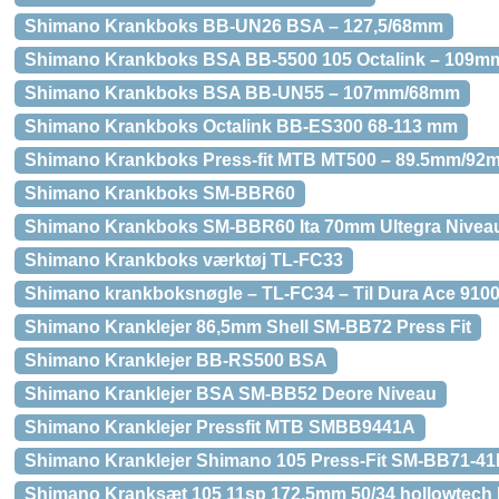
Shimano Krankboks BB-UN26 BSA – 127,5/68mm
Shimano Krankboks BSA BB-5500 105 Octalink – 109
Shimano Krankboks BSA BB-UN55 – 107mm/68mm
Shimano Krankboks Octalink BB-ES300 68-113 mm
Shimano Krankboks Press-fit MTB MT500 – 89.5mm/92
Shimano Krankboks SM-BBR60
Shimano Krankboks SM-BBR60 Ita 70mm Ultegra Nivea
Shimano Krankboks værktøj TL-FC33
Shimano krankboksnøgle – TL-FC34 – Til Dura Ace 910
Shimano Kranklejer 86,5mm Shell SM-BB72 Press Fit
Shimano Kranklejer BB-RS500 BSA
Shimano Kranklejer BSA SM-BB52 Deore Niveau
Shimano Kranklejer Pressfit MTB SMBB9441A
Shimano Kranklejer Shimano 105 Press-Fit SM-BB71-4
Shimano Kranksæt 105 11sp 172,5mm 50/34 hollowtech I