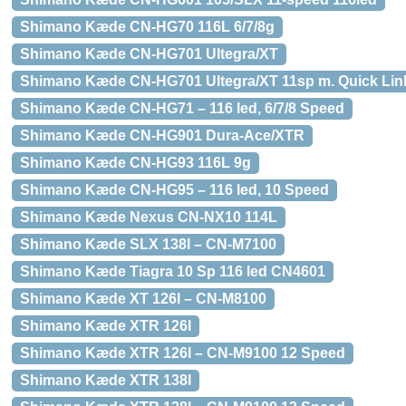
Shimano Kæde CN-HG70 116L 6/7/8g
Shimano Kæde CN-HG701 Ultegra/XT
Shimano Kæde CN-HG701 Ultegra/XT 11sp m. Quick Link
Shimano Kæde CN-HG71 – 116 led, 6/7/8 Speed
Shimano Kæde CN-HG901 Dura-Ace/XTR
Shimano Kæde CN-HG93 116L 9g
Shimano Kæde CN-HG95 – 116 led, 10 Speed
Shimano Kæde Nexus CN-NX10 114L
Shimano Kæde SLX 138l – CN-M7100
Shimano Kæde Tiagra 10 Sp 116 led CN4601
Shimano Kæde XT 126l – CN-M8100
Shimano Kæde XTR 126l
Shimano Kæde XTR 126l – CN-M9100 12 Speed
Shimano Kæde XTR 138l