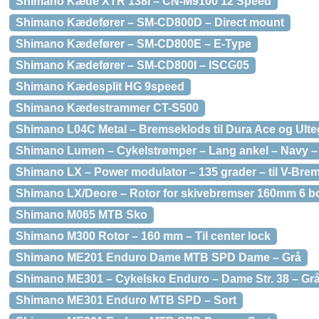
Shimano Kæde XTR 138l – CN-M9100 12 Speed
Shimano Kædefører – SM-CD800D – Direct mount
Shimano Kædefører – SM-CD800E – E-Type
Shimano Kædefører – SM-CD800I – ISCG05
Shimano Kædesplit HG 9speed
Shimano Kædestrammer CT-S500
Shimano L04C Metal – Bremseklods til Dura Ace og Ult
Shimano Lumen – Cykelstrømper – Lang ankel – Navy – S
Shimano LX – Power modulator – 135 grader – til V-Br
Shimano LX/Deore – Rotor for skivebremser 160mm 6 bo
Shimano M065 MTB Sko
Shimano M300 Rotor – 160 mm – Til center lock
Shimano ME201 Enduro Dame MTB SPD Dame – Grå
Shimano ME301 – Cykelsko Enduro – Dame Str. 38 – Gr
Shimano ME301 Enduro MTB SPD – Sort