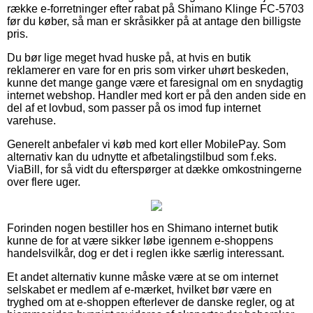
række e-forretninger efter rabat på Shimano Klinge FC-5703
før du køber, så man er skråsikker på at antage den billigste
pris.
Du bør lige meget hvad huske på, at hvis en butik
reklamerer en vare for en pris som virker uhørt beskeden,
kunne det mange gange være et faresignal om en snydagtig
internet webshop. Handler med kort er på den anden side en
del af et lovbud, som passer på os imod fup internet
varehuse.
Generelt anbefaler vi køb med kort eller MobilePay. Som
alternativ kan du udnytte et afbetalingstilbud som f.eks.
ViaBill, for så vidt du efterspørger at dække omkostningerne
over flere uger.
Forinden nogen bestiller hos en Shimano internet butik
kunne de for at være sikker løbe igennem e-shoppens
handelsvilkår, dog er det i reglen ikke særlig interessant.
Et andet alternativ kunne måske være at se om internet
selskabet er medlem af e-mærket, hvilket bør være en
tryghed om at e-shoppen efterlever de danske regler, og at