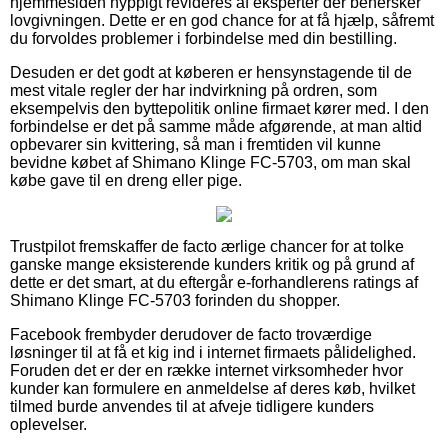
hjemmesiden hyppigt revideres af eksperter der behersker
lovgivningen. Dette er en god chance for at få hjælp, såfremt
du forvoldes problemer i forbindelse med din bestilling.
Desuden er det godt at køberen er hensynstagende til de
mest vitale regler der har indvirkning på ordren, som
eksempelvis den byttepolitik online firmaet kører med. I den
forbindelse er det på samme måde afgørende, at man altid
opbevarer sin kvittering, så man i fremtiden vil kunne
bevidne købet af Shimano Klinge FC-5703, om man skal
købe gave til en dreng eller pige.
Trustpilot fremskaffer de facto ærlige chancer for at tolke
ganske mange eksisterende kunders kritik og på grund af
dette er det smart, at du eftergår e-forhandlerens ratings af
Shimano Klinge FC-5703 forinden du shopper.
Facebook frembyder derudover de facto troværdige
løsninger til at få et kig ind i internet firmaets pålidelighed.
Foruden det er der en række internet virksomheder hvor
kunder kan formulere en anmeldelse af deres køb, hvilket
tilmed burde anvendes til at afveje tidligere kunders
oplevelser.