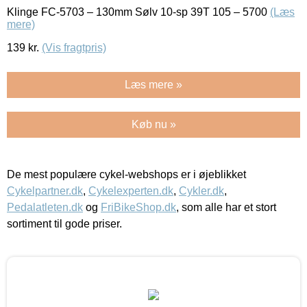
Klinge FC-5703 – 130mm Sølv 10-sp 39T 105 – 5700
(Læs
mere)
139
kr.
(Vis fragtpris)
Læs mere »
Køb nu »
De mest populære cykel-webshops er i øjeblikket
Cykelpartner.dk
,
Cykelexperten.dk
,
Cykler.dk
,
Pedalatleten.dk
og
FriBikeShop.dk
, som alle har et stort
sortiment til gode priser.