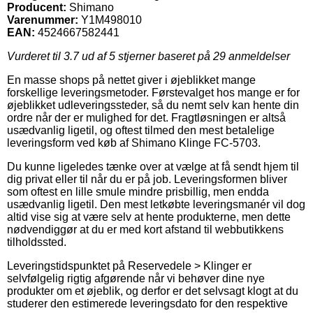
Producent:
Shimano
Varenummer:
Y1M498010
EAN:
4524667582441
Vurderet til
3.7
ud af 5 stjerner baseret på
29
anmeldelser
En masse shops på nettet giver i øjeblikket mange
forskellige leveringsmetoder. Førstevalget hos mange er for
øjeblikket udleveringssteder, så du nemt selv kan hente din
ordre når der er mulighed for det. Fragtløsningen er altså
usædvanlig ligetil, og oftest tilmed den mest betalelige
leveringsform ved køb af Shimano Klinge FC-5703.
Du kunne ligeledes tænke over at vælge at få sendt hjem til
dig privat eller til når du er på job. Leveringsformen bliver
som oftest en lille smule mindre prisbillig, men endda
usædvanlig ligetil. Den mest letkøbte leveringsmanér vil dog
altid vise sig at være selv at hente produkterne, men dette
nødvendiggør at du er med kort afstand til webbutikkens
tilholdssted.
Leveringstidspunktet på Reservedele > Klinger er
selvfølgelig rigtig afgørende når vi behøver dine nye
produkter om et øjeblik, og derfor er det selvsagt klogt at du
studerer den estimerede leveringsdato for den respektive