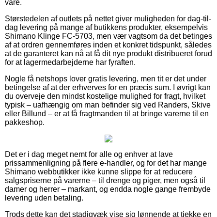
vare.
Størstedelen af outlets på nettet giver muligheden for dag-til-
dag levering på mange af butikkens produkter, eksempelvis
Shimano Klinge FC-5703, men vær vagtsom da det betinges
af at ordren gennemføres inden et konkret tidspunkt, således
at de garanteret kan nå at få dit nye produkt distribueret forud
for at lagermedarbejderne har fyraften.
Nogle få netshops lover gratis levering, men tit er det under
betingelse af at der erhverves for en præcis sum. I øvrigt kan
du overveje den mindst kostelige mulighed for fragt, hvilket
typisk – uafhængig om man befinder sig ved Randers, Skive
eller Billund – er at få fragtmanden til at bringe varerne til en
pakkeshop.
Det er i dag meget nemt for alle og enhver at lave
prissammenligning på flere e-handler, og for det har mange
Shimano webbutikker ikke kunne slippe for at reducere
salgspriserne på varerne – til drenge og piger, men også til
damer og herrer – markant, og endda nogle gange frembyde
levering uden betaling.
Trods dette kan det stadigvæk vise sig lønnende at tjekke en