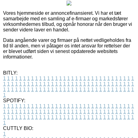
Vores hjemmeside er annoncefinansieret. Vi har et tæt
samarbejde med en samling af e-firmaer og markedsfører
virksomhedernes tilbud, og opnår honorar når den bruger vi
sender videre laver en handel.
Data angående varer og firmaer på nettet vedligeholdes fra
tid til anden, men vi påtager os intet ansvar for rettelser der
er blevet udført siden vi senest opdaterede websitets
informationer.
BITLY:
1
1
1
1
1
1
1
1
1
1
1
1
1
1
1
1
1
1
1
1
1
1
1
1
1
1
1
1
1
1
1
1
1
1
1
1
1
1
1
1
1
1
1
1
1
1
1
1
1
1
1
1
1
1
1
1
1
1
1
1
1
1
1
1
1
1
1
1
1
1
1
1
1
1
1
1
1
1
1
1
1
1
1
1
1
1
1
1
1
1
1
1
1
1
1
1
1
1
1
1
SPOTIFY:
1
1
1
1
1
1
1
1
1
1
1
1
1
1
1
1
1
1
1
1
1
1
1
1
1
1
1
1
1
1
1
1
1
1
1
1
1
1
1
1
1
1
1
1
1
1
1
1
1
1
1
1
1
1
1
1
1
1
1
1
1
1
1
1
1
1
1
1
1
1
1
1
1
1
1
1
1
1
1
1
1
1
1
1
1
1
1
1
1
1
1
1
1
1
1
1
1
1
1
1
CUTTLY BIO:
1