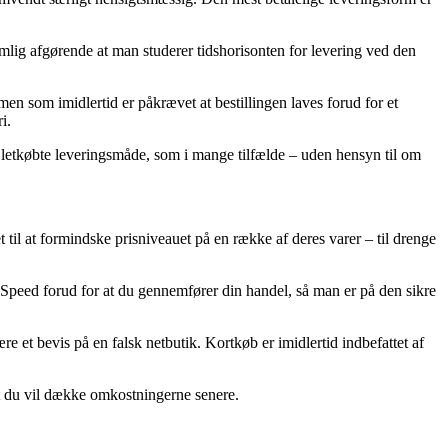
lig afgørende at man studerer tidshorisonten for levering ved den
som imidlertid er påkrævet at bestillingen laves forud for et
i.
st letkøbte leveringsmåde, som i mange tilfælde – uden hensyn til om
et til at formindske prisniveauet på en række af deres varer – til drenge
Speed forud for at du gennemfører din handel, så man er på den sikre
re et bevis på en falsk netbutik. Kortkøb er imidlertid indbefattet af
mt du vil dække omkostningerne senere.