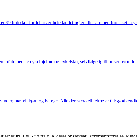
 99 butikker fordelt over hele landet og er alle sammen forelsket i cykl
nt af de bedste cykelhjelme og cykelsko, selvfølgelig til priser hvor de 
kvinder, mænd, børn og babyer. Alle deres cykelhjelme er CE-godkendte
er fra 1 til 5 ud fra bl.a. deres prisniveau, sortimentstørrelse, kunde