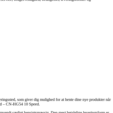
everingssted, som giver dig mulighed for at hente dine nye produkter når
6 led – CN-HG54 10 Speed.
n omvendt særligt hensigtsmæssig. Den mest betalelige leveringsform er