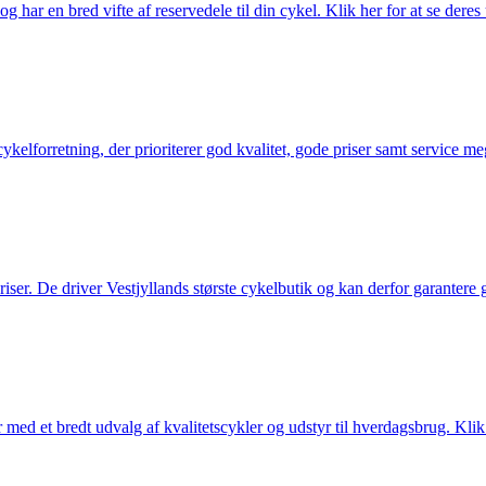
g har en bred vifte af reservedele til din cykel. Klik her for at se deres
elforretning, der prioriterer god kvalitet, gode priser samt service mege
 priser. De driver Vestjyllands største cykelbutik og kan derfor garantere
med et bredt udvalg af kvalitetscykler og udstyr til hverdagsbrug. Klik 