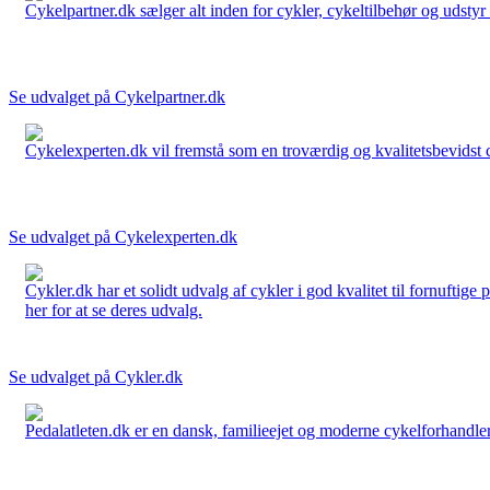
Cykelpartner.dk sælger alt inden for cykler, cykeltilbehør og udstyr o
Se udvalget på Cykelpartner.dk
Cykelexperten.dk vil fremstå som en troværdig og kvalitetsbevidst cyk
Se udvalget på Cykelexperten.dk
Cykler.dk har et solidt udvalg af cykler i god kvalitet til fornuftige
her for at se deres udvalg.
Se udvalget på Cykler.dk
Pedalatleten.dk er en dansk, familieejet og moderne cykelforhandler 