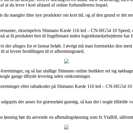
 at du lever i kort afstand af online forhandlerens bopæl.
 du mangler dine nye produkter om kort tid, og af den grund er det nem
 varenumre, eksempelvis Shimano Kæde 116 led – CN-HG54 10 Speed, men 
nå at få produktet hen til fragtfirmaet inden logistikmedarbejderne har fr
vis der aftages for et fastsat beløb. I øvrigt må man foretrække den me
il at levere bestillingen til et afhentningssted.
 e-forretninger, og så har utallige Shimano online butikker set sig nødsag
 nogle gange tilbyde levering uden omkostninger.
et forretninger efter rabatkoder på Shimano Kæde 116 led – CN-HG54 10 
algspris der anses for grænseløst gunstig, så kan det i nogle tilfælde væ
en løsning bør du anvende en afbetalingsløsning som fx ViaBill, såfre