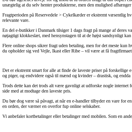
unægtelig at du selv henter produkterne, men den mulighed afhænger af
Fragtperioden på Reservedele > Cykelkæder er ekstremt væsentlig hvis
relevante vare.
En del e-butikker i Danmark tilsiger 1 dags fragt på mange af deres
nøjagtigt klokkeslæt, med hensynstagen til at de højst sandsynligt kan 
Flere online shops sikrer fragt uden betaling, men for det meste kun h
du opholder sig ved Vejle, Ikast eller Ribe – vil være at få fragtfirmaet t
Det er ekstremt smart for alle at finde de laveste priser på forskellige
og piger, og endvidere også til mænd og kvinder – drastisk, og endda
Trods dette kan det trods alt være gavnligt at udforske nogle intern
side med at modtage den laveste pris.
Du bør dog være så påvagt, at når en e-handler tilbyder en vare for en s
en orden, der værner en overfor fup online selskaber.
Vi anbefaler kortbetalinger eller betalinger med mobilen. Som en and