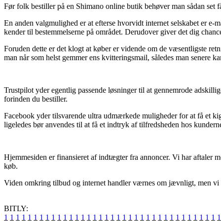
Før folk bestiller på en Shimano online butik behøver man sådan set f
En anden valgmulighed er at efterse hvorvidt internet selskabet er e-
kender til bestemmelserne på området. Derudover giver det dig chance 
Foruden dette er det klogt at køber er vidende om de væsentligste retn
man når som helst gemmer ens kvitteringsmail, således man senere k
Trustpilot yder egentlig passende løsninger til at gennemrode adsk
forinden du bestiller.
Facebook yder tilsvarende ultra udmærkede muligheder for at få et kig 
ligeledes bør anvendes til at få et indtryk af tilfredsheden hos kundern
Hjemmesiden er finansieret af indtægter fra annoncer. Vi har aftaler 
køb.
Viden omkring tilbud og internet handler værnes om jævnligt, men vi på
BITLY:
1
1
1
1
1
1
1
1
1
1
1
1
1
1
1
1
1
1
1
1
1
1
1
1
1
1
1
1
1
1
1
1
1
1
1
1
1