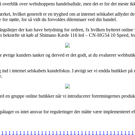
å overblik over webshoppens handelsaftale, men det er for det meste ikk
mærket, hvilket generelt er en tryghed om at internet selskabet adlyde
for støtte, for så vidt du forvoldes dilemmaer ved din handel.
ingslinjer der kan have betydning for ordren, fx hvilken bytteret onlin
an bekræfte sit køb af Shimano Kæde 116 led – CN-HG54 10 Speed, hva
illige øvrige kunders tanker og derved er det godt, at du evaluerer w
ind i internet selskabets kundefokus. I øvrigt ser vi endda butikker på n
e.
med en gruppe online butikker når vi introducerer forretningernes produk
tager os intet ansvar for reguleringer der måtte være implementeret efte
1
1
1
1
1
1
1
1
1
1
1
1
1
1
1
1
1
1
1
1
1
1
1
1
1
1
1
1
1
1
1
1
1
1
1
1
1