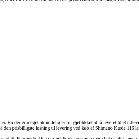
der. En der er meget almindelig er for øjeblikket at få leveret til et udl
også den prisbilligste løsning til levering ved køb af Shimano Kæde 11
ller ud til dit arbejde. Den er uheldigvis en smule mere bekostelig, me