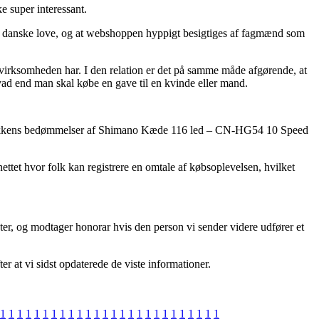
e super interessant.
r de danske love, og at webshoppen hyppigt besigtiges af fagmænd som
e virksomheden har. I den relation er det på samme måde afgørende, at
d end man skal købe en gave til en kvinde eller mand.
ebbutikkens bedømmelser af Shimano Kæde 116 led – CN-HG54 10 Speed
ettet hvor folk kan registrere en omtale af købsoplevelsen, hvilket
ter, og modtager honorar hvis den person vi sender videre udfører et
r at vi sidst opdaterede de viste informationer.
1
1
1
1
1
1
1
1
1
1
1
1
1
1
1
1
1
1
1
1
1
1
1
1
1
1