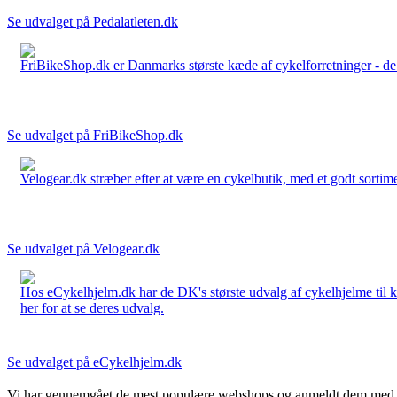
Se udvalget på Pedalatleten.dk
FriBikeShop.dk er Danmarks største kæde af cykelforretninger - de er
Se udvalget på FriBikeShop.dk
Velogear.dk stræber efter at være en cykelbutik, med et godt sortime
Se udvalget på Velogear.dk
Hos eCykelhjelm.dk har de DK's største udvalg af cykelhjelme til 
her for at se deres udvalg.
Se udvalget på eCykelhjelm.dk
Vi har gennemgået de mest populære webshops og anmeldt dem med stjern