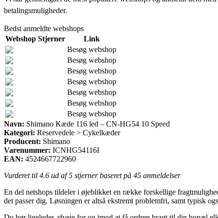
betalingsmuligheder.
Bedst anmeldte webshops
Webshop
Stjerner
Link
Besøg webshop
Besøg webshop
Besøg webshop
Besøg webshop
Besøg webshop
Besøg webshop
Besøg webshop
Navn:
Shimano Kæde 116 led – CN-HG54 10 Speed
Kategori:
Reservedele > Cykelkæder
Producent:
Shimano
Varenummer:
ICNHG54116I
EAN:
4524667722960
Vurderet til
4.6
ud af 5 stjerner baseret på
45
anmeldelser
En del netshops tildeler i øjeblikket en række forskellige fragtmulighe
det passer dig. Løsningen er altså ekstremt problemfri, samt typisk 
Du bør ligeledes afveje for og imod at få ordren bragt til din bopæl e