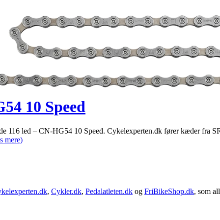
G54 10 Speed
 116 led – CN-HG54 10 Speed. Cykelexperten.dk fører kæder fra SR
s mere)
kelexperten.dk
,
Cykler.dk
,
Pedalatleten.dk
og
FriBikeShop.dk
, som all