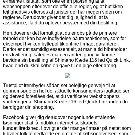
e-mærke tilsluttet, som ofte er en påvisning af at
webshoppen efterlever de officielle regler, og at butikken
lejlighedsvis efterses af jurister der har megen viden om
reglerne. Derudover giver det dig lejlighed til at få
assistance, ifald du oplever besvær med din bestilling.
Herudover er det fornuftigt at du er obs på de primære
forhold der kan have indflydelse på transaktionen, som for
eksempel hvilken byttepolitik online firmaet garanterer.
Derfor er det samtidig essesentielt, at man altid bibeholder
ens kvittering, således man en anden gang vil kunne
bevidne sin bestilling af Shimano Kæde 116 led Quick Link,
hvad end du skal købe en gave til en pige eller dreng.
Trustpilot frembyder sådan set belejlige genveje til at
gennemsøge en hel del aktuelle konsumenters iagttagelser
og derved foreslåes det, at du verificerer webshoppens
vurderinger af Shimano Kæde 116 led Quick Link inden du
færdiggør din shopping.
Facebook giver dig derudover nogenlunde strålende
løsninger til at få indblik i internet selskabets
kundetilfredshed. I øvrigt er der mange firmaer på nettet som
tilbyder folk at nedfælde en omtale af købsoplevelsen, som