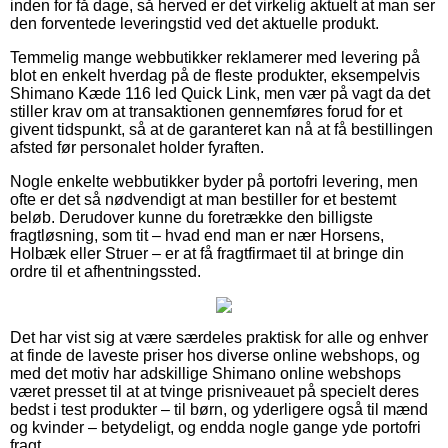
inden for få dage, så herved er det virkelig aktuelt at man ser
den forventede leveringstid ved det aktuelle produkt.
Temmelig mange webbutikker reklamerer med levering på
blot en enkelt hverdag på de fleste produkter, eksempelvis
Shimano Kæde 116 led Quick Link, men vær på vagt da det
stiller krav om at transaktionen gennemføres forud for et
givent tidspunkt, så at de garanteret kan nå at få bestillingen
afsted før personalet holder fyraften.
Nogle enkelte webbutikker byder på portofri levering, men
ofte er det så nødvendigt at man bestiller for et bestemt
beløb. Derudover kunne du foretrække den billigste
fragtløsning, som tit – hvad end man er nær Horsens,
Holbæk eller Struer – er at få fragtfirmaet til at bringe din
ordre til et afhentningssted.
Det har vist sig at være særdeles praktisk for alle og enhver
at finde de laveste priser hos diverse online webshops, og
med det motiv har adskillige Shimano online webshops
været presset til at at tvinge prisniveauet på specielt deres
bedst i test produkter – til børn, og yderligere også til mænd
og kvinder – betydeligt, og endda nogle gange yde portofri
fragt.