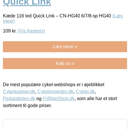
Quick Link
Kæde 116 led Quick Link – CN-HG40 6/7/8-sp HG40
(Læs
mere)
109
kr.
(Vis fragtpris)
Læs mere »
Køb nu »
De mest populære cykel-webshops er i øjeblikket
Cykelpartner.dk
,
Cykelexperten.dk
,
Cykler.dk
,
Pedalatleten.dk
og
FriBikeShop.dk
, som alle har et stort
sortiment til gode priser.