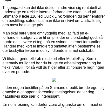
Til gengæld kan det ikke desto mindre vise sig rentabelt at
undersøge en række internet forhandlere efter tilbud på
Shimano Kæde 116 led Quick Link forinden du gennemfører
din bestilling, således at man ikke er i tvivl om at skaffe sig
den mest betalelige pris.
Man skal bare være omhyggelig med, at ifald en e-
forhandler sælger varer til en pris der er uforståeligt god, så
burde det tit være et tegn på en svindel internet forhandler.
Handler med kort er imidlertid omfattet af en bestemmelse,
der beskytter køber imod svindlende internet selskaber.
Vi tilråder generelt køb med kort eller MobilePay. Som en
alternativ mulighed bør du bruge en afbetalingsordning fra
f.eks. ViaBill, for så vidt du higer efter at honorere regningen
over en periode.
Inden nogen bestiller på en Shimano e-butik bør de egentlig
granske e-shoppens forretningsbetingelser, det er dog
naturligvis ikke særlig interessant.
En nem løsning kan derfor være at granske om e-firmaet er