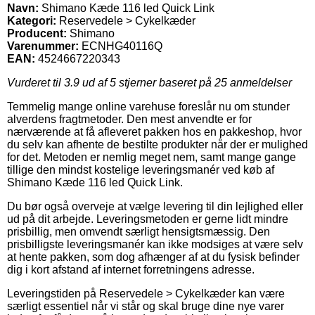
Navn:
Shimano Kæde 116 led Quick Link
Kategori:
Reservedele > Cykelkæder
Producent:
Shimano
Varenummer:
ECNHG40116Q
EAN:
4524667220343
Vurderet til
3.9
ud af 5 stjerner baseret på
25
anmeldelser
Temmelig mange online varehuse foreslår nu om stunder
alverdens fragtmetoder. Den mest anvendte er for
nærværende at få afleveret pakken hos en pakkeshop, hvor
du selv kan afhente de bestilte produkter når der er mulighed
for det. Metoden er nemlig meget nem, samt mange gange
tillige den mindst kostelige leveringsmanér ved køb af
Shimano Kæde 116 led Quick Link.
Du bør også overveje at vælge levering til din lejlighed eller
ud på dit arbejde. Leveringsmetoden er gerne lidt mindre
prisbillig, men omvendt særligt hensigtsmæssig. Den
prisbilligste leveringsmanér kan ikke modsiges at være selv
at hente pakken, som dog afhænger af at du fysisk befinder
dig i kort afstand af internet forretningens adresse.
Leveringstiden på Reservedele > Cykelkæder kan være
særligt essentiel når vi står og skal bruge dine nye varer