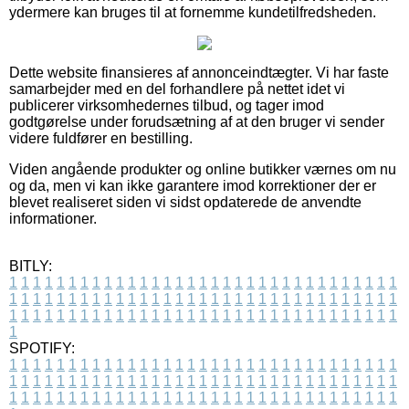
ydermere kan bruges til at fornemme kundetilfredsheden.
Dette website finansieres af annonceindtægter. Vi har faste
samarbejder med en del forhandlere på nettet idet vi
publicerer virksomhedernes tilbud, og tager imod
godtgørelse under forudsætning af at den bruger vi sender
videre fuldfører en bestilling.
Viden angående produkter og online butikker værnes om nu
og da, men vi kan ikke garantere imod korrektioner der er
blevet realiseret siden vi sidst opdaterede de anvendte
informationer.
BITLY:
1
1
1
1
1
1
1
1
1
1
1
1
1
1
1
1
1
1
1
1
1
1
1
1
1
1
1
1
1
1
1
1
1
1
1
1
1
1
1
1
1
1
1
1
1
1
1
1
1
1
1
1
1
1
1
1
1
1
1
1
1
1
1
1
1
1
1
1
1
1
1
1
1
1
1
1
1
1
1
1
1
1
1
1
1
1
1
1
1
1
1
1
1
1
1
1
1
1
1
1
SPOTIFY:
1
1
1
1
1
1
1
1
1
1
1
1
1
1
1
1
1
1
1
1
1
1
1
1
1
1
1
1
1
1
1
1
1
1
1
1
1
1
1
1
1
1
1
1
1
1
1
1
1
1
1
1
1
1
1
1
1
1
1
1
1
1
1
1
1
1
1
1
1
1
1
1
1
1
1
1
1
1
1
1
1
1
1
1
1
1
1
1
1
1
1
1
1
1
1
1
1
1
1