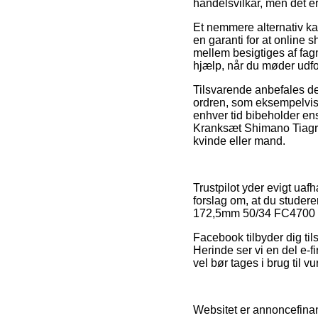
handelsvilkår, men det e
Et nemmere alternativ kan
en garanti for at online 
mellem besigtiges af fag
hjælp, når du møder udfo
Tilsvarende anbefales de
ordren, som eksempelvis de
enhver tid bibeholder en
Kranksæt Shimano Tiagra
kvinde eller mand.
Trustpilot yder evigt uaf
forslag om, at du stude
172,5mm 50/34 FC4700 fo
Facebook tilbyder dig tils
Herinde ser vi en del e-
vel bør tages i brug til v
Websitet er annoncefinans