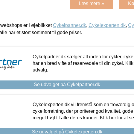
Læs mere »
Kø
webshops er i øjeblikket
Cykelpartner.dk
,
Cykelexperten.dk
,
Cy
alle har et stort sortiment til gode priser.
Cykelpartner.dk sælger alt inden for cykler, cyke
har en bred vifte af reservedele til din cykel. Klik
udvalg.
Se udvalget på Cykelpartner.dk
Cykelexperten.dk vil fremstå som en troværdig o
cykelforretning, der prioriterer god kvalitet, god
meget højt til alle deres kunder. Klik her for at s
Se udvalget på Cykelexperten.dk