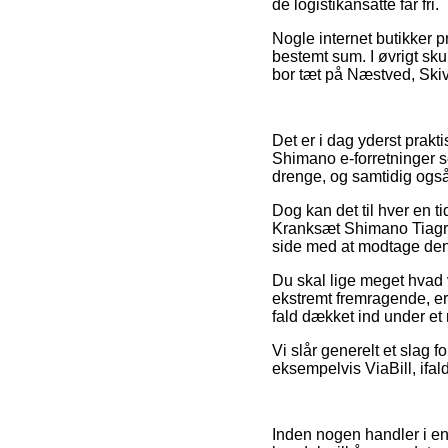
de logistikansatte får fri.
Nogle internet butikker pr
bestemt sum. I øvrigt sk
bor tæt på Næstved, Skive
Det er i dag yderst prak
Shimano e-forretninger se
drenge, og samtidig også
Dog kan det til hver en ti
Kranksæt Shimano Tiagra
side med at modtage den 
Du skal lige meget hvad v
ekstremt fremragende, er
fald dækket ind under et 
Vi slår generelt et slag 
eksempelvis ViaBill, ifald
Inden nogen handler i e