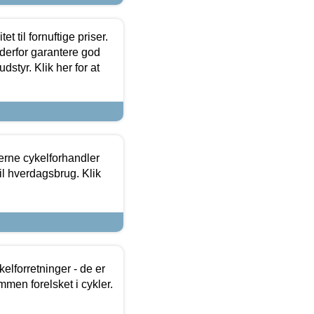
et til fornuftige priser.
 derfor garantere god
dstyr. Klik her for at
erne cykelforhandler
til hverdagsbrug. Klik
lforretninger - de er
mmen forelsket i cykler.