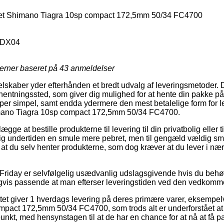
t Shimano Tiagra 10sp compact 172,5mm 50/34 FC4700
DX04
jerner baseret på
43
anmeldelser
 selskaber yder efterhånden et bredt udvalg af leveringsmetoder
fhentningssted, som giver dig mulighed for at hente din pakke på 
per simpel, samt endda ydermere den mest betalelige form for l
ano Tiagra 10sp compact 172,5mm 50/34 FC4700.
ægge at bestille produkterne til levering til din privatbolig eller t
ig undertiden en smule mere pebret, men til gengæld vældig sm
l at du selv henter produkterne, som dog kræver at du lever i næ
Friday er selvfølgelig usædvanlig udslagsgivende hvis du behøve
ligvis passende at man efterser leveringstiden ved den vedkomm
ttet giver 1 hverdags levering på deres primære varer, eksemp
act 172,5mm 50/34 FC4700, som trods alt er underforstået at d
spunkt, med hensynstagen til at de har en chance for at nå at få p