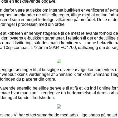
r ofte en tidskrævende opgave.
 derfor være at tjekke om internet butikken er verificeret af e-mæ
shoppen anerkender de officielle regler, tillige med at online for
mænd som er meget fortrolige vilkårene på området. Dette er desu
rdringer i processen med din ordre.
t at køberen er hensynstagende til de mest relevante forhold de
n bytteret e-butikken garanterer. I relation til det er det tillige 
s e-mail kvittering, således man i fremtiden vil kunne bekræfte
 10sp compact 172,5mm 50/34 FC4700, uafhængig om du søger 
hængige løsninger til at besigtige diverse øvrige konsumenters rat
rer webbutikkens vurderinger af Shimano Kranksæt Shimano Tia
rinden du placerer din ordre.
varende egentlig belejlige genveje til at få et kig ind i online for
firmaer hvor man kan tilkendegive en bedømmelse af deres købso
urdering af kundetilfredsheden.
ieret. Vi har et tæt samarbejde med adskillige shops på nettet 