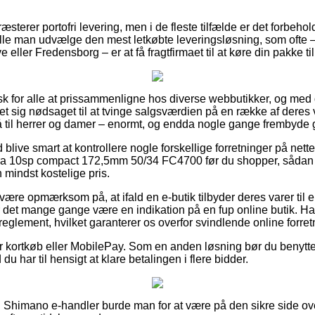
æsterer portofri levering, men i de fleste tilfælde er det forbehol
ulle man udvælge den mest letkøbte leveringsløsning, som ofte 
 eller Fredensborg – er at få fragtfirmaet til at køre din pakke t
tisk for alle at prissammenligne hos diverse webbutikker, og me
t sig nødsaget til at tvinge salgsværdien på en række af deres va
 til herrer og damer – enormt, og endda nogle gange frembyde gr
d blive smart at kontrollere nogle forskellige forretninger på nett
 10sp compact 172,5mm 50/34 FC4700 før du shopper, sådan a
mindst kostelige pris.
ære opmærksom på, at ifald en e-butik tilbyder deres varer til e
 det mange gange være en indikation på en fup online butik. Han
reglement, hvilket garanterer os overfor svindlende online forret
for kortkøb eller MobilePay. Som en anden løsning bør du benytt
 du har til hensigt at klare betalingen i flere bidder.
n Shimano e-handler burde man for at være på den sikre side o