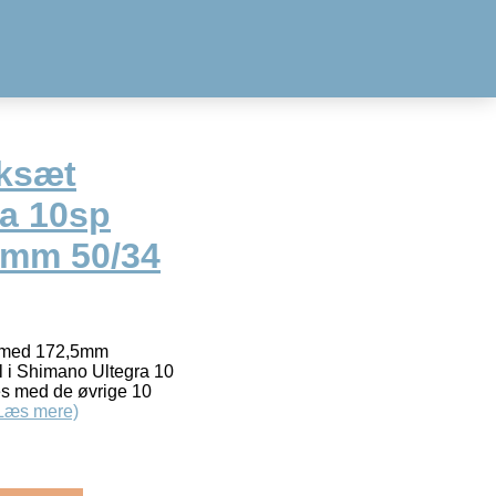
ksæt
a 10sp
5mm 50/34
t med 172,5mm
l i Shimano Ultegra 10
s med de øvrige 10
Læs mere)