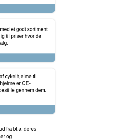
 med et godt sortiment
g til priser hvor de
alg.
f cykelhjelme til
lhjelme er CE-
 bestille gennem dem.
 fra bl.a. deres
mer og