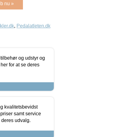
b nu »
kler.dk
,
Pedalatleten.dk
ltilbehør og udstyr og
 her for at se deres
g kvalitetsbevidst
e priser samt service
e deres udvalg.