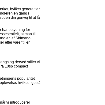
rket, hvilket generelt er
handleren en gang i
den din genvej til at få
r har betydning for
essesentielt, at man til
 handlen af Shimano
efter varer til en
ings og derved stiller vi
gra 10sp compact
retningens popularitet.
plevelse, hvilket lige så
når vi introducerer