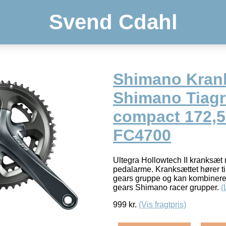
Svend Cdahl
Shimano Kran
Shimano Tiagr
compact 172,
FC4700
Ultegra Hollowtech II kranksæ
pedalarme. Kranksættet hører ti
gears gruppe og kan kombinere
gears Shimano racer grupper.
(
999
kr.
(Vis fragtpris)