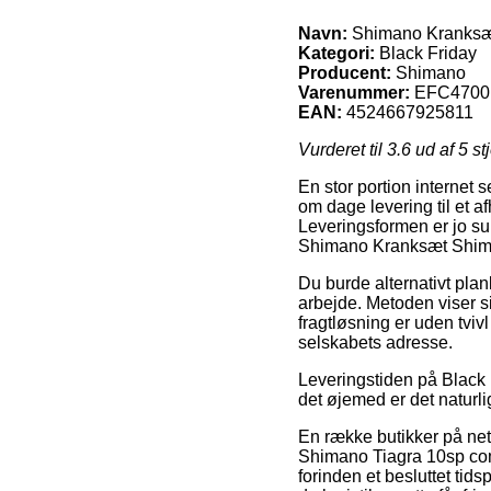
Navn:
Shimano Kranksæ
Kategori:
Black Friday
Producent:
Shimano
Varenummer:
EFC4700
EAN:
4524667925811
Vurderet til
3.6
ud af 5 st
En stor portion internet
om dage levering til et a
Leveringsformen er jo su
Shimano Kranksæt Shim
Du burde alternativt planl
arbejde. Metoden viser s
fragtløsning er uden tviv
selskabets adresse.
Leveringstiden på Black 
det øjemed er det natur
En række butikker på ne
Shimano Tiagra 10sp comp
forinden et besluttet tid