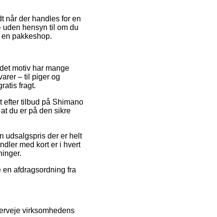
dt når der handles for en
– uden hensyn til om du
il en pakkeshop.
d det motiv har mange
rer – til piger og
atis fragt.
et efter tilbud på Shimano
t du er på den sikre
n udsalgspris der er helt
dler med kort er i hvert
ninger.
e en afdragsordning fra
verveje virksomhedens