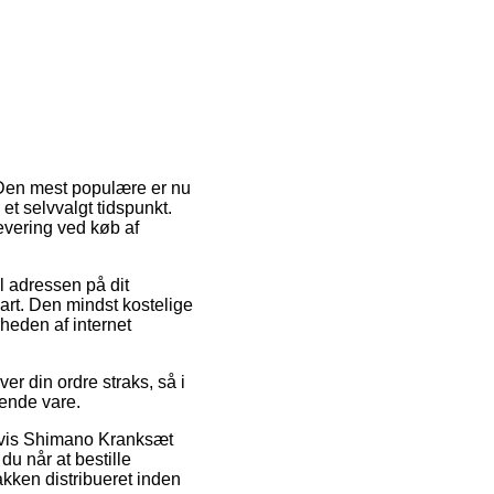
. Den mest populære er nu
et selvvalgt tidspunkt.
evering ved køb af
il adressen på dit
art. Den mindst kostelige
rheden af internet
r din ordre straks, så i
ende vare.
elvis Shimano Kranksæt
u når at bestille
akken distribueret inden