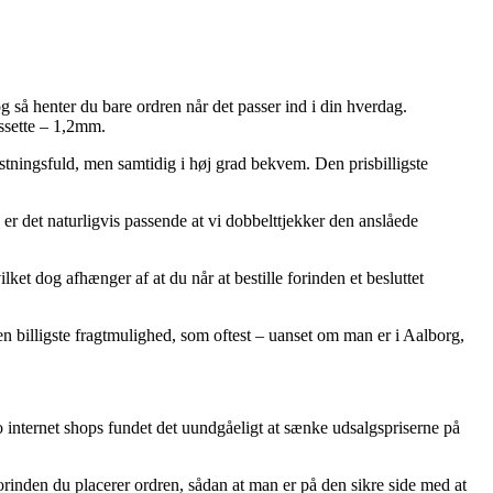
 så henter du bare ordren når det passer ind i din hverdag.
ssette – 1,2mm.
tningsfuld, men samtidig i høj grad bekvem. Den prisbilligste
er det naturligvis passende at vi dobbelttjekker den anslåede
et dog afhænger af at du når at bestille forinden et besluttet
en billigste fragtmulighed, som oftest – uanset om man er i Aalborg,
o internet shops fundet det uundgåeligt at sænke udsalgspriserne på
rinden du placerer ordren, sådan at man er på den sikre side med at