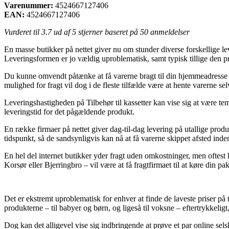
Varenummer:
4524667127406
EAN:
4524667127406
Vurderet til
3.7
ud af 5 stjerner baseret på
50
anmeldelser
En masse butikker på nettet giver nu om stunder diverse forskellige l
Leveringsformen er jo vældig uproblematisk, samt typisk tillige den 
Du kunne omvendt påtænke at få varerne bragt til din hjemmeadresse e
mulighed for fragt vil dog i de fleste tilfælde være at hente varerne se
Leveringshastigheden på Tilbehør til kassetter kan vise sig at være te
leveringstid for det pågældende produkt.
En række firmaer på nettet giver dag-til-dag levering på utallige prod
tidspunkt, så de sandsynligvis kan nå at få varerne skippet afsted inde
En hel del internet butikker yder fragt uden omkostninger, men oftest 
Korsør eller Bjerringbro – vil være at få fragtfirmaet til at køre din pak
Det er ekstremt uproblematisk for enhver at finde de laveste priser på
produkterne – til babyer og børn, og ligeså til voksne – eftertrykkeli
Dog kan det alligevel vise sig indbringende at prøve et par online se