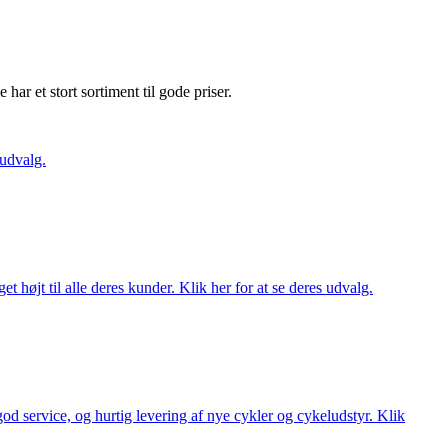
e har et stort sortiment til gode priser.
 udvalg.
t højt til alle deres kunder. Klik her for at se deres udvalg.
 god service, og hurtig levering af nye cykler og cykeludstyr. Klik