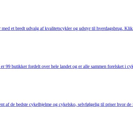
med et bredt udvalg af kvalitetscykler og udstyr til hverdagsbrug. Klik 
 99 butikker fordelt over hele landet og er alle sammen forelsket i cykl
nt af de bedste cykelhjelme og cykelsko, selvfølgelig til priser hvor de 