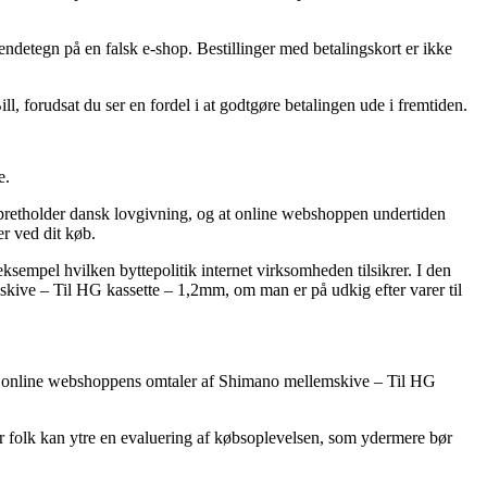
endetegn på en falsk e-shop. Bestillinger med betalingskort er ikke
l, forudsat du ser en fordel i at godtgøre betalingen ude i fremtiden.
e.
n opretholder dansk lovgivning, og at online webshoppen undertiden
r ved dit køb.
sempel hvilken byttepolitik internet virksomheden tilsikrer. I den
skive – Til HG kassette – 1,2mm, om man er på udkig efter varer til
erer online webshoppens omtaler af Shimano mellemskive – Til HG
r folk kan ytre en evaluering af købsoplevelsen, som ydermere bør