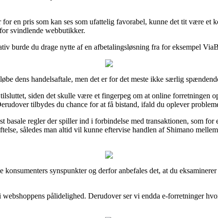
or en pris som kan ses som ufattelig favorabel, kunne det tit være et k
rfor svindlende webbutikker.
tiv burde du drage nytte af en afbetalingsløsning fra for eksempel ViaBil
be dens handelsaftale, men det er for det meste ikke særlig spændend
tilsluttet, siden det skulle være et fingerpeg om at online forretninge
rudover tilbydes du chance for at få bistand, ifald du oplever probleme
asale regler der spiller ind i forbindelse med transaktionen, som for ek
telse, således man altid vil kunne eftervise handlen af Shimano mellem
øvrige konsumenters synspunkter og derfor anbefales det, at du eksamin
 i webshoppens pålidelighed. Derudover ser vi endda e-forretninger hvo