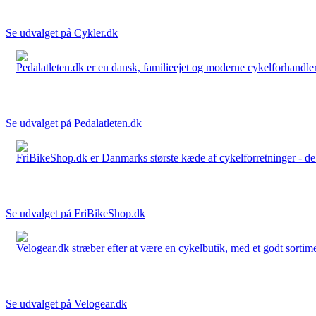
Se udvalget på Cykler.dk
Pedalatleten.dk er en dansk, familieejet og moderne cykelforhandler 
Se udvalget på Pedalatleten.dk
FriBikeShop.dk er Danmarks største kæde af cykelforretninger - de er
Se udvalget på FriBikeShop.dk
Velogear.dk stræber efter at være en cykelbutik, med et godt sortime
Se udvalget på Velogear.dk