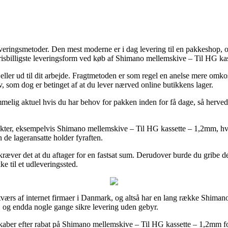
everingsmetoder. Den mest moderne er i dag levering til en pakkeshop, og
prisbilligste leveringsform ved køb af Shimano mellemskive – Til HG ka
ller ud til dit arbejde. Fragtmetoden er som regel en anelse mere omkos
lv, som dog er betinget af at du lever nærved online butikkens lager.
mmelig aktuel hvis du har behov for pakken inden for få dage, så herved 
ukter, eksempelvis Shimano mellemskive – Til HG kassette – 1,2mm, hvilk
n de lageransatte holder fyraften.
kræver det at du aftager for en fastsat sum. Derudover burde du gribe d
ke til et udleveringssted.
 tværs af internet firmaer i Danmark, og altså har en lang række Shiman
gt, og endda nogle gange sikre levering uden gebyr.
lskaber efter rabat på Shimano mellemskive – Til HG kassette – 1,2mm fo