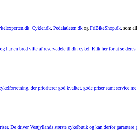
kelexperten.dk
,
Cykler.dk
,
Pedalatleten.dk
og
FriBikeShop.dk
, som all
g har en bred vifte af reservedele til din cykel. Klik her for at se deres
elforretning, der prioriterer god kvalitet, gode priser samt service mege
 priser. De driver Vestjyllands største cykelbutik og kan derfor garantere