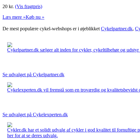
20
kr.
(Vis fragtpris)
Læs mere »
Køb nu »
De mest populære cykel-webshops er i øjeblikket
Cykelpartner.dk
,
Cy
Cykelpartner.dk sælger alt inden for cykler, cykeltilbehør og udstyr o
Se udvalget på Cykelpartner.dk
Cykelexperten.dk vil fremstå som en troværdig og kvalitetsbevidst cyk
Se udvalget på Cykelexperten.dk
Cykler.dk har et solidt udvalg af cykler i god kvalitet til fornuftige
her for at se deres udvalg.