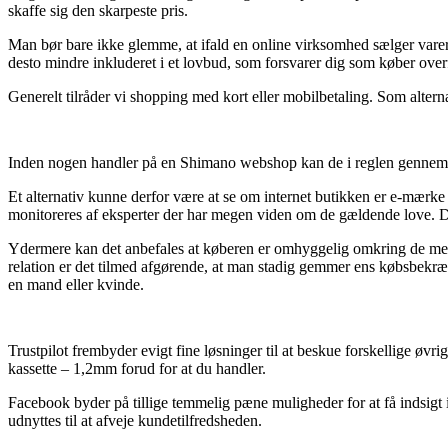
skaffe sig den skarpeste pris.
Man bør bare ikke glemme, at ifald en online virksomhed sælger varer f
desto mindre inkluderet i et lovbud, som forsvarer dig som køber ove
Generelt tilråder vi shopping med kort eller mobilbetaling. Som alterna
Inden nogen handler på en Shimano webshop kan de i reglen gennemlø
Et alternativ kunne derfor være at se om internet butikken er e-mærke 
monitoreres af eksperter der har megen viden om de gældende love. De
Ydermere kan det anbefales at køberen er omhyggelig omkring de mest b
relation er det tilmed afgørende, at man stadig gemmer ens købsbekræf
en mand eller kvinde.
Trustpilot frembyder evigt fine løsninger til at beskue forskellige 
kassette – 1,2mm forud for at du handler.
Facebook byder på tillige temmelig pæne muligheder for at få indsigt
udnyttes til at afveje kundetilfredsheden.