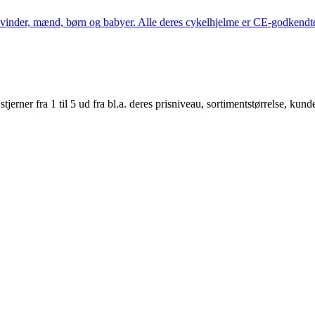
kvinder, mænd, børn og babyer. Alle deres cykelhjelme er CE-godkendte
er fra 1 til 5 ud fra bl.a. deres prisniveau, sortimentstørrelse, kunde