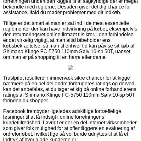
forretningen undertiden kigges til af sagkyndige der er meget
bekendte med reglerne. Desuden giver det dig chance for
assistance, ifald du møder problemer med dit indkøb.
Tillige er det smart at man er sat ind i de mest essentielle
reglementer der kan have indvirkning på købet, eksempelvis
den returneringsret online firmaet tilsikrer. I den forbindelse
er det virkelig vigtigt, at man altid bibeholder ens
købsbekræftelse, så man til enhver tid kan påvise sit køb af
Shimano Klinge FC-5750 110mm Sølv 10-sp 50T, uanset
om man er på shopping til en herre eller dame.
Trustpilot resulterer i immervæk sikre chancer for at kigge
nærmere på en hel del andre forbrugeres ratings og derved
kan det anbefales, at du tager et kig på online forhandlerens
ratings af Shimano Klinge FC-5750 110mm Sølv 10-sp 50T
forinden du shopper.
Facebook frembyder ligeledes adskillige fortræffelige
løsninger til at få indsigt i online forretningens
kundetilfredshed. I øvrigt er der en del internet virksomheder
som giver folk mulighed for at offentliggøre en evaluering af
ordreforløbet, hvilket lige så vel burde udnyttes til at få et
indtryk af hvor glade kunderne er.