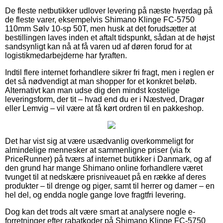
De fleste netbutikker udlover levering på næste hverdag på
de fleste varer, eksempelvis Shimano Klinge FC-5750
110mm Sølv 10-sp 50T, men husk at det forudsætter at
bestillingen laves inden et aftalt tidspunkt, sådan at de højst
sandsynligt kan nå at få varen ud af døren forud for at
logistikmedarbejderne har fyraften.
Indtil flere internet forhandlere sikrer fri fragt, men i reglen er
det så nødvendigt at man shopper for et konkret beløb.
Alternativt kan man udse dig den mindst kostelige
leveringsform, der tit – hvad end du er i Næstved, Dragør
eller Lemvig – vil være at få kørt ordren til en pakkeshop.
Det har vist sig at være usædvanlig overkommeligt for
almindelige mennesker at sammenligne priser (via fx
PriceRunner) på tværs af internet butikker i Danmark, og af
den grund har mange Shimano online forhandlere været
tvunget til at nedskære prisniveauet på en række af deres
produkter – til drenge og piger, samt til herrer og damer – en
hel del, og endda nogle gange love fragtfri levering.
Dog kan det trods alt være smart at analysere nogle e-
forretninger efter rabatkoder på Shimano Klinge FC-5750