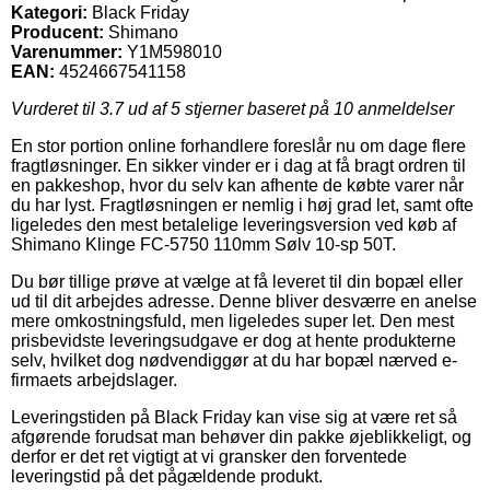
Kategori:
Black Friday
Producent:
Shimano
Varenummer:
Y1M598010
EAN:
4524667541158
Vurderet til
3.7
ud af 5 stjerner baseret på
10
anmeldelser
En stor portion online forhandlere foreslår nu om dage flere
fragtløsninger. En sikker vinder er i dag at få bragt ordren til
en pakkeshop, hvor du selv kan afhente de købte varer når
du har lyst. Fragtløsningen er nemlig i høj grad let, samt ofte
ligeledes den mest betalelige leveringsversion ved køb af
Shimano Klinge FC-5750 110mm Sølv 10-sp 50T.
Du bør tillige prøve at vælge at få leveret til din bopæl eller
ud til dit arbejdes adresse. Denne bliver desværre en anelse
mere omkostningsfuld, men ligeledes super let. Den mest
prisbevidste leveringsudgave er dog at hente produkterne
selv, hvilket dog nødvendiggør at du har bopæl nærved e-
firmaets arbejdslager.
Leveringstiden på Black Friday kan vise sig at være ret så
afgørende forudsat man behøver din pakke øjeblikkeligt, og
derfor er det ret vigtigt at vi gransker den forventede
leveringstid på det pågældende produkt.