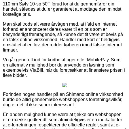
110mm Sølv 10-sp 50T forud for at du gennemfører din
handel, således at du er garanteret at modtage den mindst
kostelige pris.
Man skal trods alt være årvågen med, at ifald en internet
forhandler annoncerer deres varer til en pris som er
besynderligt fremragende, så kunne det tit være et bevis på
en falsk online virksomhed. Handler med kort er heldigvis
omsluttet af en lov, der redder køberen imod falske internet
firmaer.
Vi går generelt ind for kortbetalinger eller MobilePay. Som
en alternativ mulighed bør du anvende en løsning som
eksempelvis ViaBill, når du foretrækker at finansiere prisen i
flere bidder.
Forinden nogen handler på en Shimano online virksomhed
burde de altid gennemløbe webshoppens forretningsvilkår,
dog er det tit ikke super interessant.
En anden mulighed kunne være at tjekke om webshoppen
er e-mærke godkendt, som almindeligvis er en indikator for
at e-forretningen respekterer de officielle regler, samt at e-