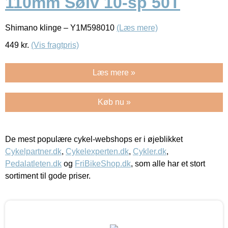
110mm Sølv 10-sp 50T
Shimano klinge – Y1M598010
(Læs mere)
449
kr.
(Vis fragtpris)
Læs mere »
Køb nu »
De mest populære cykel-webshops er i øjeblikket
Cykelpartner.dk
,
Cykelexperten.dk
,
Cykler.dk
,
Pedalatleten.dk
og
FriBikeShop.dk
, som alle har et stort
sortiment til gode priser.