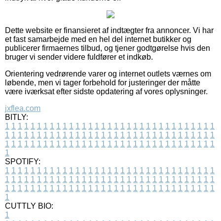
Dette website er finansieret af indtægter fra annoncer. Vi har
et fast samarbejde med en hel del internet butikker og
publicerer firmaernes tilbud, og tjener godtgørelse hvis den
bruger vi sender videre fuldfører et indkøb.
Orientering vedrørende varer og internet outlets værnes om
løbende, men vi tager forbehold for justeringer der måtte
være iværksat efter sidste opdatering af vores oplysninger.
jxflea.com
BITLY:
1
1
1
1
1
1
1
1
1
1
1
1
1
1
1
1
1
1
1
1
1
1
1
1
1
1
1
1
1
1
1
1
1
1
1
1
1
1
1
1
1
1
1
1
1
1
1
1
1
1
1
1
1
1
1
1
1
1
1
1
1
1
1
1
1
1
1
1
1
1
1
1
1
1
1
1
1
1
1
1
1
1
1
1
1
1
1
1
1
1
1
1
1
1
1
1
1
1
1
1
SPOTIFY:
1
1
1
1
1
1
1
1
1
1
1
1
1
1
1
1
1
1
1
1
1
1
1
1
1
1
1
1
1
1
1
1
1
1
1
1
1
1
1
1
1
1
1
1
1
1
1
1
1
1
1
1
1
1
1
1
1
1
1
1
1
1
1
1
1
1
1
1
1
1
1
1
1
1
1
1
1
1
1
1
1
1
1
1
1
1
1
1
1
1
1
1
1
1
1
1
1
1
1
1
CUTTLY BIO:
1