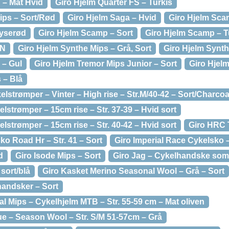
 – Mat Hvid
Giro Hjelm Quarter FS – Turkis
ips – Sort/Rød
Giro Hjelm Saga – Hvid
Giro Hjelm Sca
Lyserød
Giro Hjelm Scamp – Sort
Giro Hjelm Scamp – T
ON
Giro Hjelm Synthe Mips – Grå, Sort
Giro Hjelm Synth
 – Gul
Giro Hjelm Tremor Mips Junior – Sort
Giro Hjelm
 – Blå
elstrømper – Vinter – High rise – Str.M/40-42 – Sort/Charcoa
strømper – 15cm rise – Str. 37-39 – Hvid sort
strømper – 15cm rise – Str. 40-42 – Hvid sort
Giro HRC
ko Road Hr – Str. 41 – Sort
Giro Imperial Race Cykelsko 
d
Giro Isode Mips – Sort
Giro Jag – Cykelhandske somm
sort/blå
Giro Kasket Merino Seasonal Wool – Grå – Sort
andsker – Sort
al Mips – Cykelhjelm MTB – Str. 55-59 cm – Mat oliven
ue – Season Wool – Str. S/M 51-57cm – Grå