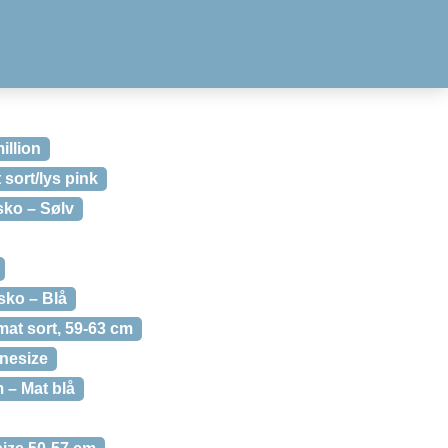
illion
sort/lys pink
ko – Sølv
sko – Blå
mat sort, 59-63 cm
Onesize
m – Mat blå