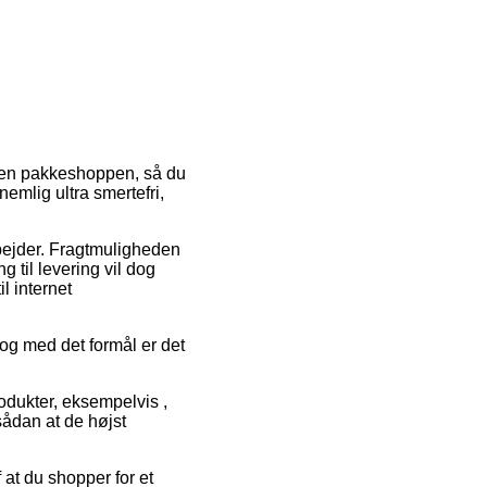
ånden pakkeshoppen, så du
nemlig ultra smertefri,
rbejder. Fragtmuligheden
g til levering vil dog
l internet
og med det formål er det
rodukter, eksempelvis ,
sådan at de højst
f at du shopper for et