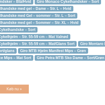
ndsker – Blå/Hvid
Giro Monaco Cykelhandsker – Sort
lhandske med gel – Dame – Str. L – Hvid
elhandske med Gel – sommer – Str. L – Sort
elhandske med gel – Sommer – Str. XL – Hvid
ykelhandske – Sort
ykelhjelm – Str. 55-59 cm – Mat Valnød
ykelhjelm – Str. 55-59 cm – Mat/Glans Sort
Giro Montaro 
rt/glans
Giro MTB Hjelm Manifest Mips – Grøn
e Mips – Mat Sort
Giro Petra MTB Sko Dame – Sort/Grøn
Køb nu »