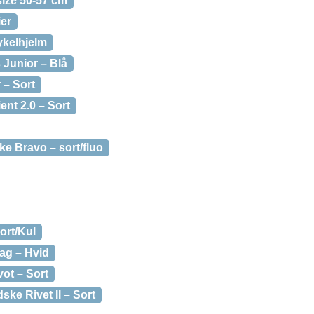
size 50-57 cm
ier
cykelhjelm
 Junior – Blå
 – Sort
nt 2.0 – Sort
e Bravo – sort/fluo
ort/Kul
ag – Hvid
ot – Sort
ske Rivet II – Sort