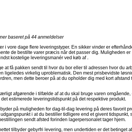
rner baseret på
44
anmeldelser
er i vore dage flere leveringstyper. En sikker vinder er efterh
hente de bestilte varer præcis når det passer dig. Muligheden er 
indst kostelige leveringsmanér ved køb af .
at få pakken sendt til hvor du bor eller til adressen hvor du a
 men ligeledes virkelig uproblematisk. Den mest prisbevidste løsnin
ordren, men dette beroer på at du opholder dig med kort afstand ti
ærligt afgørende i tilfælde af at du skal bruge varen omgående, 
er det estimerede leveringstidspunkt på det respektive produkt.
 byder på muligheden for dag-til-dag levering på deres favorit p
udgangspunkt i at du bestiller tidligere end et givent tidspunkt, 
bestillingen sendt afsted forinden lagerpersonalet tager hjem.
ettet tilbyder gebyrfri levering, men undertiden er det betinget a