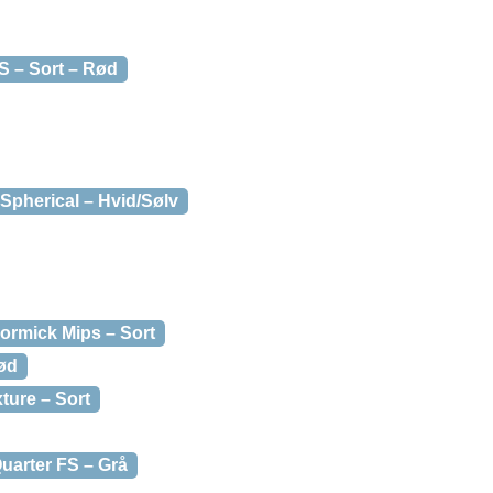
S – Sort – Rød
 Spherical – Hvid/Sølv
ormick Mips – Sort
ød
xture – Sort
uarter FS – Grå