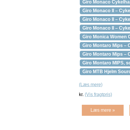
Giro Monaco Cykelha
Giro Monaco II – Cyke
Giro Monaco II – Cyk
Giro Monaco II – Cyk
Giro Monica Women C
Giro Montaro Mips – C
Giro Montaro Mips – C
Giro Montaro MIPS, so
Giro MTB Hjelm Sourc
(Læs mere)
kr.
(Vis fragtpris)
Læs mere »