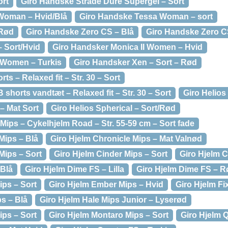
ort
Giro Handske Strade Dure Supergel – Sort
Woman – Hvid/Blå
Giro Handske Tessa Woman – sort
 Rød
Giro Handske Zero CS – Blå
Giro Handske Zero C
– Sort/Hvid
Giro Handsker Monica II Women – Hvid
 Women – Turkis
Giro Handsker Xen – Sort – Rød
s – Relaxed fit – Str. 30 – Sort
shorts vandtæt – Relaxed fit – Str. 30 – Sort
Giro Helios
 – Mat Sort
Giro Helios Spherical – Sort/Rød
 Mips – Cykelhjelm Road – Str. 55-59 cm – Sort fade
Mips – Blå
Giro Hjelm Chronicle Mips – Mat Valnød
Mips – Sort
Giro Hjelm Cinder Mips – Sort
Giro Hjelm C
 Blå
Giro Hjelm Dime FS – Lilla
Giro Hjelm Dime FS – R
ips – Sort
Giro Hjelm Ember Mips – Hvid
Giro Hjelm Fi
ps – Blå
Giro Hjelm Hale Mips Junior – Lyserød
ips – Sort
Giro Hjelm Montaro Mips – Sort
Giro Hjelm Q