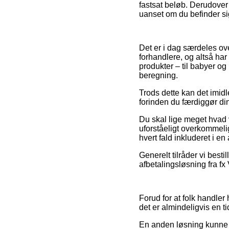
fastsat beløb. Derudover 
uanset om du befinder sig
Det er i dag særdeles ov
forhandlere, og altså har
produkter – til babyer o
beregning.
Trods dette kan det imidle
forinden du færdiggør din
Du skal lige meget hvad v
uforståeligt overkommelig,
hvert fald inkluderet i e
Generelt tilråder vi besti
afbetalingsløsning fra fx 
Forud for at folk handler
det er almindeligvis en 
En anden løsning kunne d