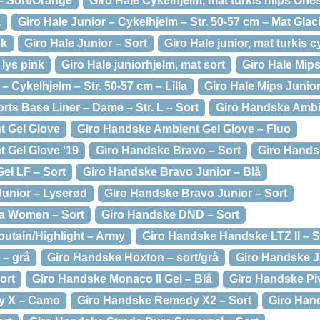
– Sort/Orange
Giro Hale Cykelhjelm, mat turkis mips One
å
Giro Hale Junior – Cykelhjelm – Str. 50-57 cm – Mat Glac
nk
Giro Hale Junior – Sort
Giro Hale junior, mat turkis 
 lys pink
Giro Hale juniorhjelm, mat sort
Giro Hale Mips
– Cykelhjelm – Str. 50-57 cm – Lilla
Giro Hale Mips Junior
orts Base Liner – Dame – Str. L – Sort
Giro Handske Ambie
t Gel Glove
Giro Handske Ambient Gel Glove – Fluo
 Gel Glove '19
Giro Handske Bravo – Sort
Giro Handsk
el LF – Sort
Giro Handske Bravo Junior – Blå
unior – Lyserød
Giro Handske Bravo Junior – Sort
a Women – Sort
Giro Handske DND – Sort
utain/Highlight – Army
Giro Handske Handske LTZ II – S
 – grå
Giro Handske Hoxton – sort/grå
Giro Handske J
ort
Giro Handske Monaco II Gel – Blå
Giro Handske Piv
y X – Camo
Giro Handske Remedy X2 – Sort
Giro Hand