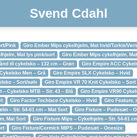
Svend Cdahl
rt/Pink
Giro Ember Mips cykelhjelm, Mat hvid/Turkis/Verm
hjelm, Mat lys pink/sort
Giro Ember Mips cykelhjelm, Mat 
ånd til cykelsko – 132 cm – Grøn
Giro Empire ACC Cykels
 Cykelsko Men – Grå
Giro Empire SLX Cykelsko – Hvid
lsko – Sort/sølv
Giro Empire VR 70 Knit Cykelsko – Sort
 – Cykelsko MTB – Str. 43 – Blå
Giro Empire VR90 Cykel
rt
Giro Factor Techlace Cykelsko – Hvid
Giro Feature, 
elm – Str. 54-61 cm – Mat Sort
Giro Fixture – Pudesæt – 
lm, Mat Sort
Giro Fixture Mips – Cykelhjelm – Str. 54-61 c
rt
Giro Fixture/Cormick MIPS – Pudesæt – Onesize