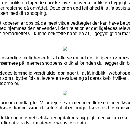
ternet butikken føjer de danske love, udover at butikken hyppigt f
reglerne på området. Dette er en god lejlighed til at få assista
essen med din shopping.
at køberen er obs på de mest vitale vedtægter der kan have betydn
hed hjemmesiden anvender. I den relation er det ligeledes relev
n fremadrettet vil kunne bekræfte handlen af , ligegyldigt om man
et troværdige muligheder for at efterse en hel del tidligere købe
 nærmere på internet shoppens kritik af forinden du lægger din be
geledes temmelig værdifulde løsninger til at få indblik i websho
 som tilbyder folk at levere en evaluering af deres køb, hvilket til
derne er.
f annonceindtægter. Vi arbejder sammen med flere online virkso
høster kommission i tilfælde af at en bruger fra vores hjemmesid
ukter og internet selskaber opdateres hyppigt, men vi kan ikke 
 efter at vi sidst opdaterede websitets data.