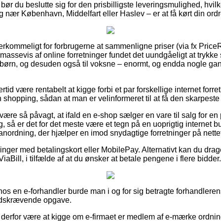
bør du beslutte sig for den prisbilligste leveringsmulighed, hvilk
 nær København, Middelfart eller Haslev – er at få kørt din ordr
erkommeligt for forbrugerne at sammenligne priser (via fx PriceR
 massevis af online forretninger fundet det uundgåeligt at trykk
g børn, og desuden også til voksne – enormt, og endda nogle gan
rtid være rentabelt at kigge forbi et par forskellige internet forre
 shopping, sådan at man er velinformeret til at få den skarpeste 
ære så påvagt, at ifald en e-shop sælger en vare til salg for en 
 så er det for det meste være et tegn på en uoprigtig internet but
n anordning, der hjælper en imod snydagtige forretninger på nette
llinger med betalingskort eller MobilePay. Alternativt kan du drag
ViaBill, i tilfælde af at du ønsker at betale pengene i flere bidder.
 hos en e-forhandler burde man i og for sig betragte forhandleren
tidskrævende opgave.
erfor være at kigge om e-firmaet er medlem af e-mærke ordning