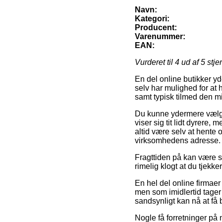
Navn:
Kategori:
Producent:
Varenummer:
EAN:
Vurderet til
4
ud af 5 stje
En del online butikker yd
selv har mulighed for at 
samt typisk tilmed den m
Du kunne ydermere vælge 
viser sig tit lidt dyrere,
altid være selv at hente 
virksomhedens adresse.
Fragttiden på kan være s
rimelig klogt at du tjekk
En hel del online firmaer
men som imidlertid tager 
sandsynligt kan nå at få 
Nogle få forretninger på n