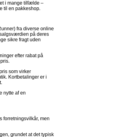
et i mange tilfælde –
e til en pakkeshop.
unner) fra diverse online
e salgsværdien på deres
ge sikre fragt uden
tninger efter rabat på
pris.
pris som virker
ik. Kortbetalinger er i
t.
e nytte af en
s forretningsvilkår, men
en, grundet at det typisk