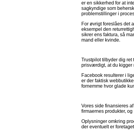
er en sikkerhed for at in
sagkyndige som behersker 
problemstillinger i proc
For øvrigt foreslåes det 
eksempel den returrettig
sikrer ens faktura, så ma
mand eller kvinde.
Trustpilot tilbyder dig r
prisværdigt, at du kigger
Facebook resulterer i li
er der faktisk webbutikker
fornemme hvor glade kun
Vores side finansieres a
firmaernes produkter, og 
Oplysninger omkring prod
der eventuelt er foretaget