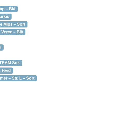
mp – Blå
urkis
e Mips – Sort
 Verce – Blå
l
 TEAM Sok
– Hvid
er – Str. L – Sort