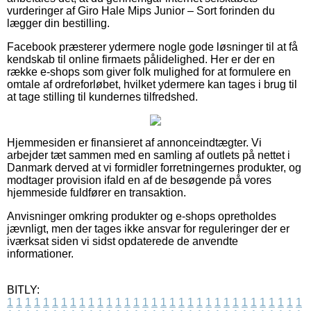
vurderinger af Giro Hale Mips Junior – Sort forinden du
lægger din bestilling.
Facebook præsterer ydermere nogle gode løsninger til at få
kendskab til online firmaets pålidelighed. Her er der en
række e-shops som giver folk mulighed for at formulere en
omtale af ordreforløbet, hvilket ydermere kan tages i brug til
at tage stilling til kundernes tilfredshed.
Hjemmesiden er finansieret af annonceindtægter. Vi
arbejder tæt sammen med en samling af outlets på nettet i
Danmark derved at vi formidler forretningernes produkter, og
modtager provision ifald en af de besøgende på vores
hjemmeside fuldfører en transaktion.
Anvisninger omkring produkter og e-shops opretholdes
jævnligt, men der tages ikke ansvar for reguleringer der er
iværksat siden vi sidst opdaterede de anvendte
informationer.
BITLY:
1
1
1
1
1
1
1
1
1
1
1
1
1
1
1
1
1
1
1
1
1
1
1
1
1
1
1
1
1
1
1
1
1