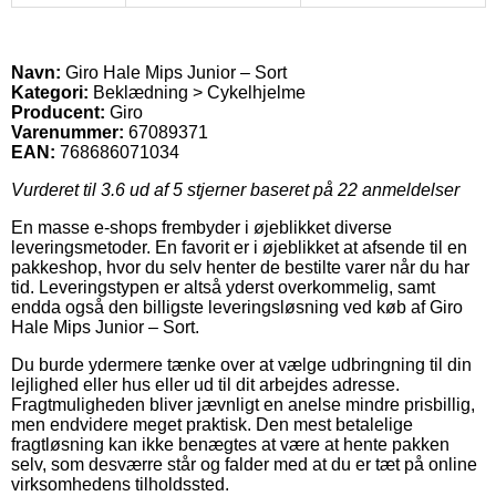
Navn:
Giro Hale Mips Junior – Sort
Kategori:
Beklædning > Cykelhjelme
Producent:
Giro
Varenummer:
67089371
EAN:
768686071034
Vurderet til
3.6
ud af 5 stjerner baseret på
22
anmeldelser
En masse e-shops frembyder i øjeblikket diverse
leveringsmetoder. En favorit er i øjeblikket at afsende til en
pakkeshop, hvor du selv henter de bestilte varer når du har
tid. Leveringstypen er altså yderst overkommelig, samt
endda også den billigste leveringsløsning ved køb af Giro
Hale Mips Junior – Sort.
Du burde ydermere tænke over at vælge udbringning til din
lejlighed eller hus eller ud til dit arbejdes adresse.
Fragtmuligheden bliver jævnligt en anelse mindre prisbillig,
men endvidere meget praktisk. Den mest betalelige
fragtløsning kan ikke benægtes at være at hente pakken
selv, som desværre står og falder med at du er tæt på online
virksomhedens tilholdssted.