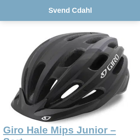
Svend Cdahl
Giro Hale Mips Junior –