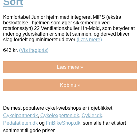
Sort
Komfortabel Junior hjelm med integreret MIPS (ekstra
beskyttelse i hjelmen som øger sikkerheden ved
rotationsstyrt) 22 Ventilationshuller i in-Mold, som betyder at
inder og yderskallen er smeltet sammen, og derved bliver
slag fordelt og minimeret ud over
(Læs mere)
643
kr.
(Vis fragtpris)
Læs mere »
Køb nu »
De mest populære cykel-webshops er i øjeblikket
Cykelpartner.dk
,
Cykelexperten.dk
,
Cykler.dk
,
Pedalatleten.dk
og
FriBikeShop.dk
, som alle har et stort
sortiment til gode priser.