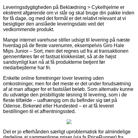
Leveringsdygtigheden på Beklædning > Cykelhjelme er
ekstremt afgørende om vi står og skal bruge din pakke inden
for få dage, og med det formål er det relativt relevant at vi
besigtiger den anslåede leveringsdato ved det
vedkommende produkt.
Mange internet varehuse stiller udsigt til levering på næste
hverdag på de fleste varenumre, eksempelvis Giro Hale
Mips Junior – Sort, men det regnes ud fra at transaktionen
gennemføres før et fastsat klokkeslæt, så at de højst
sandsynligt kan nå at få produkterne betjent før
medarbejderne har fri.
Enkelte online forretninger lover levering uden
omkostninger, men for det meste er det under forudsætning
af at man aftager for et fastslået beløb. Som alternativ kunne
du udvælge den prisbilligste løsning til levering, som i de
fleste tilfælde – uafhængig om du befinder sig tæt på
Odense, Birkerød eller Hundested – er at få leveret
bestillingen til et afhentningssted.
Det er jo efterhånden særligt uproblematisk for almindelige
dødelige at sammenligne priser (via fx PriceRunner) fra