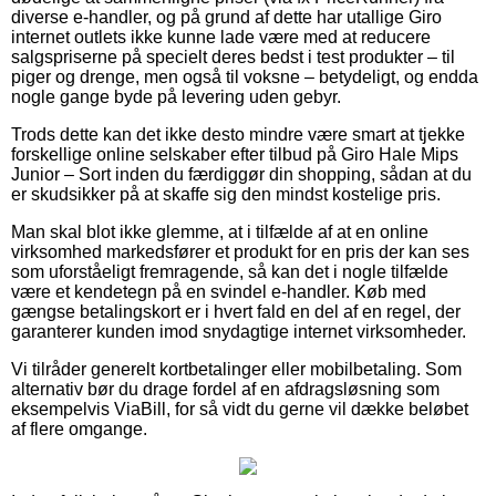
diverse e-handler, og på grund af dette har utallige Giro
internet outlets ikke kunne lade være med at reducere
salgspriserne på specielt deres bedst i test produkter – til
piger og drenge, men også til voksne – betydeligt, og endda
nogle gange byde på levering uden gebyr.
Trods dette kan det ikke desto mindre være smart at tjekke
forskellige online selskaber efter tilbud på Giro Hale Mips
Junior – Sort inden du færdiggør din shopping, sådan at du
er skudsikker på at skaffe sig den mindst kostelige pris.
Man skal blot ikke glemme, at i tilfælde af at en online
virksomhed markedsfører et produkt for en pris der kan ses
som uforståeligt fremragende, så kan det i nogle tilfælde
være et kendetegn på en svindel e-handler. Køb med
gængse betalingskort er i hvert fald en del af en regel, der
garanterer kunden imod snydagtige internet virksomheder.
Vi tilråder generelt kortbetalinger eller mobilbetaling. Som
alternativ bør du drage fordel af en afdragsløsning som
eksempelvis ViaBill, for så vidt du gerne vil dække beløbet
af flere omgange.