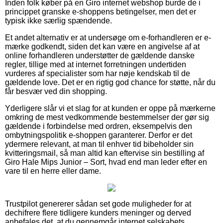
Inden folk køber på en Giro internet webshop burde de i
princippet granske e-shoppens betingelser, men det er
typisk ikke særlig spændende.
Et andet alternativ er at undersøge om e-forhandleren er e-
mærke godkendt, siden det kan være en angivelse af at
online forhandleren understøtter de gældende danske
regler, tillige med at internet forretningen undertiden
vurderes af specialister som har nøje kendskab til de
gældende love. Det er en rigtig god chance for støtte, når du
får besvær ved din shopping.
Yderligere slår vi et slag for at kunden er oppe på mærkerne
omkring de mest vedkommende bestemmelser der gør sig
gældende i forbindelse med ordren, eksempelvis den
ombytningspolitik e-shoppen garanterer. Derfor er det
ydermere relevant, at man til enhver tid bibeholder sin
kvitteringsmail, så man altid kan eftervise sin bestilling af
Giro Hale Mips Junior – Sort, hvad end man leder efter en
vare til en herre eller dame.
Trustpilot genererer sådan set gode muligheder for at
dechifrere flere tidligere kunders meninger og derved
anbefales det, at du gennemgår internet selskabets