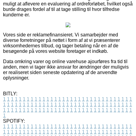
muligt at aflevere en evaluering af ordreforløbet, hvilket også
burde drages fordel af til at tage stilling til hvor tilfredse
kunderne er.
Vores side er reklamefinansieret. Vi samarbejder med
diverse forretninger på nettet i form af at vi præsenterer
virksomhedernes tilbud, og tager betaling når en af de
besøgende på vores website foretager et indkøb.
Data omkring varer og online varehuse ajourføres fra tid til
anden, men vi tager ikke ansvar for ændringer der muligvis
er realiseret siden seneste opdatering af de anvendte
oplysninger.
BITLY:
1
1
1
1
1
1
1
1
1
1
1
1
1
1
1
1
1
1
1
1
1
1
1
1
1
1
1
1
1
1
1
1
1
1
1
1
1
1
1
1
1
1
1
1
1
1
1
1
1
1
1
1
1
1
1
1
1
1
1
1
1
1
1
1
1
1
1
1
1
1
1
1
1
1
1
1
1
1
1
1
1
1
1
1
1
1
1
1
1
1
1
1
1
1
1
1
1
1
1
1
SPOTIFY:
1
1
1
1
1
1
1
1
1
1
1
1
1
1
1
1
1
1
1
1
1
1
1
1
1
1
1
1
1
1
1
1
1
1
1
1
1
1
1
1
1
1
1
1
1
1
1
1
1
1
1
1
1
1
1
1
1
1
1
1
1
1
1
1
1
1