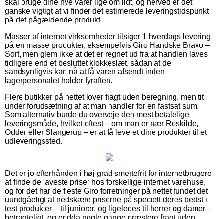
skal bruge dine nye varer lige om lidt, og herved er det
ganske vigtigt at vi finder det estimerede leveringstidspunkt
på det pågældende produkt.
Masser af internet virksomheder tilsiger 1 hverdags levering
på en masse produkter, eksempelvis Giro Handske Bravo –
Sort, men glem ikke at det er regnet ud fra at handlen laves
tidligere end et besluttet klokkeslæt, sådan at de
sandsynligvis kan nå at få varen afsendt inden
lagerpersonalet holder fyraften.
Flere butikker på nettet lover fragt uden beregning, men tit
under forudsætning af at man handler for en fastsat sum.
Som alternativ burde du overveje den mest betalelige
leveringsmåde, hvilket oftest – om man er nær Roskilde,
Odder eller Slangerup – er at få leveret dine produkter til et
udleveringssted.
Det er jo efterhånden i høj grad smertefrit for internetbrugere
at finde de laveste priser hos forskellige internet varehuse,
og for det har de fleste Giro forretninger på nettet fundet det
uundgåeligt at nedskære priserne på specielt deres bedst i
test produkter – til juniorer, og ligeledes til herrer og damer –
betragteligt, og endda nogle gange præstere fragt uden