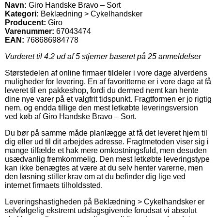
Navn:
Giro Handske Bravo – Sort
Kategori:
Beklædning > Cykelhandsker
Producent:
Giro
Varenummer:
67043474
EAN:
768686984778
Vurderet til
4.2
ud af 5 stjerner baseret på
25
anmeldelser
Størstedelen af online firmaer tildeler i vore dage alverdens
muligheder for levering. En af favoritterne er i vore dage at få
leveret til en pakkeshop, fordi du dermed nemt kan hente
dine nye varer på et valgfrit tidspunkt. Fragtformen er jo rigtig
nem, og endda tillige den mest letkøbte leveringsversion
ved køb af Giro Handske Bravo – Sort.
Du bør på samme måde planlægge at få det leveret hjem til
dig eller ud til dit arbejdes adresse. Fragtmetoden viser sig i
mange tilfælde et hak mere omkostningsfuld, men desuden
usædvanlig fremkommelig. Den mest letkøbte leveringstype
kan ikke benægtes at være at du selv henter varerne, men
den løsning stiller krav om at du befinder dig lige ved
internet firmaets tilholdssted.
Leveringshastigheden på Beklædning > Cykelhandsker er
selvfølgelig ekstremt udslagsgivende forudsat vi absolut