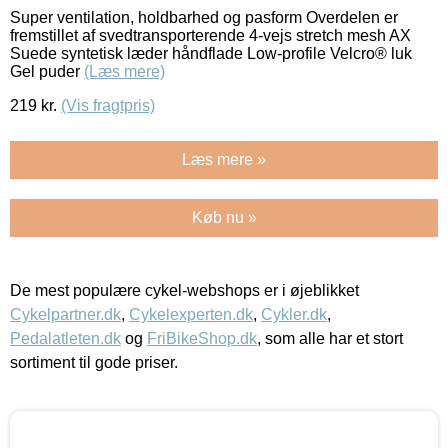
Super ventilation, holdbarhed og pasform Overdelen er
fremstillet af svedtransporterende 4-vejs stretch mesh AX
Suede syntetisk læder håndflade Low-profile Velcro® luk
Gel puder
(Læs mere)
219
kr.
(Vis fragtpris)
Læs mere »
Køb nu »
De mest populære cykel-webshops er i øjeblikket
Cykelpartner.dk
,
Cykelexperten.dk
,
Cykler.dk
,
Pedalatleten.dk
og
FriBikeShop.dk
, som alle har et stort
sortiment til gode priser.