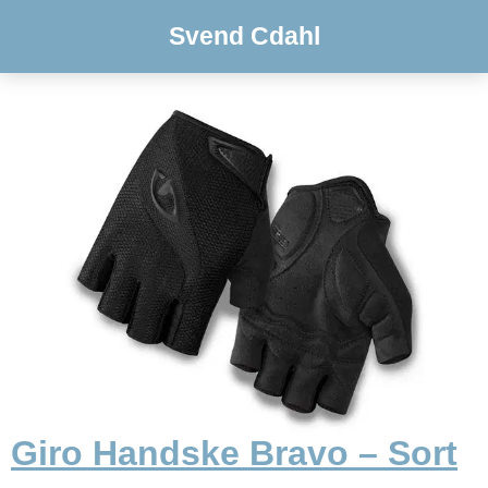
Svend Cdahl
Giro Handske Bravo – Sort