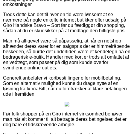
omkostninger.
Trods dette kan det til hver en tid være lønsomt at se
nærmere på nogle enkelte internet butikker efter udsalg på
Giro Handske Bravo – Sort før du færdiggør din shopping,
sådan at du er skudsikker på at modtage den billigste pris.
Man må alligevel være så påpasselig, at når en netshop
afhænder deres varer for en salgspris der er himmelråbende
beskeden, så burde det undertiden være et kendetegn på en
bedragerisk e-butik. Handler med kort er trods alt omfattet af
en vedtægt, som passer på dig som kunde overfor
svindlende online outlets.
Generelt anbefaler vi kortbestillinger eller mobilbetaling.
Som en alternativ mulighed kunne du drage nytte af en
løsning fra fx ViaBill, når du foretrækker at klare betalingen
ude i fremtiden.
Før folk shopper på en Giro internet virksomhed behøver
man når alt kommer til alt betragte deres betingelser, det er
dog bare et tidskrævende arbejde.