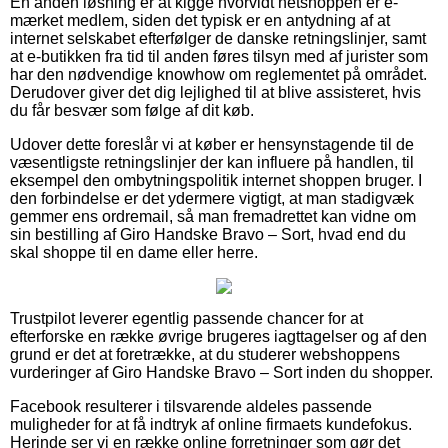
En anden løsning er at kigge hvorvidt netshoppen er e-
mærket medlem, siden det typisk er en antydning af at
internet selskabet efterfølger de danske retningslinjer, samt
at e-butikken fra tid til anden føres tilsyn med af jurister som
har den nødvendige knowhow om reglementet på området.
Derudover giver det dig lejlighed til at blive assisteret, hvis
du får besvær som følge af dit køb.
Udover dette foreslår vi at køber er hensynstagende til de
væsentligste retningslinjer der kan influere på handlen, til
eksempel den ombytningspolitik internet shoppen bruger. I
den forbindelse er det ydermere vigtigt, at man stadigvæk
gemmer ens ordremail, så man fremadrettet kan vidne om
sin bestilling af Giro Handske Bravo – Sort, hvad end du
skal shoppe til en dame eller herre.
Trustpilot leverer egentlig passende chancer for at
efterforske en række øvrige brugeres iagttagelser og af den
grund er det at foretrække, at du studerer webshoppens
vurderinger af Giro Handske Bravo – Sort inden du shopper.
Facebook resulterer i tilsvarende aldeles passende
muligheder for at få indtryk af online firmaets kundefokus.
Herinde ser vi en række online forretninger som gør det