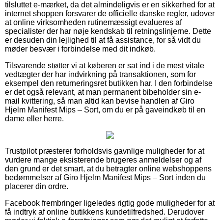
tilsluttet e-mærket, da det almindeligvis er en sikkerhed for at
internet shoppen forsvarer de officielle danske regler, udover
at online virksomheden rutinemæssigt evalueres af
specialister der har nøje kendskab til retningslinjerne. Dette
er desuden din lejlighed til at få assistance, for så vidt du
møder besvær i forbindelse med dit indkøb.
Tilsvarende støtter vi at køberen er sat ind i de mest vitale
vedtægter der har indvirkning på transaktionen, som for
eksempel den returneringsret butikken har. I den forbindelse
er det også relevant, at man permanent bibeholder sin e-
mail kvittering, så man altid kan bevise handlen af Giro
Hjelm Manifest Mips – Sort, om du er på gaveindkøb til en
dame eller herre.
Trustpilot præsterer forholdsvis gavnlige muligheder for at
vurdere mange eksisterende brugeres anmeldelser og af
den grund er det smart, at du betragter online webshoppens
bedømmelser af Giro Hjelm Manifest Mips – Sort inden du
placerer din ordre.
Facebook frembringer ligeledes rigtig gode muligheder for at
få indtryk af online butikkens kundetilfredshed. Derudover