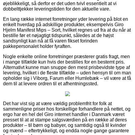
øjeblikkeligt, så derfor er det uden tvivl essentielt at vi
dobbelttjekker leveringstiden for den aktuelle vare.
En lang række internet forretninger yder levering på blot en
enkelt hverdag på adskillige produkter, eksempelvis Giro
Hjelm Manifest Mips – Sort, hvilket regnes ud fra at du når at
bestille før et nøjagtigt tidspunkt, således at de højst
sandsynligt kan nå at få varen fikset forinden
pakkepersonalet holder fyraften.
Nogle enkelte online forretninger præsterer gratis fragt, men
i mange tilfælde kun hvis der bestilles for en bestemt pris.
Alternativt kunne man snuppe den mest prisbevidste type af
levering, hvilket i de fleste tilfælde – uden hensyn til om man
opholder sig i Viborg, Farum eller Humlebæk – vil være at få
dem til at levere ordren til et afhentningssted.
Det har vist sig at være vældig problemfrit for folk at
sammenligne priser hos forskellige forhandlere på nettet, og
ergo har en hel del Giro internet handler i Danmark været
presset til at at stampe salgsværdien på en række af deres
produkter – til børn og babyer, og samtidig også til kvinder
og mænd – eftertrykkeligt, og endda nogle gange garantere