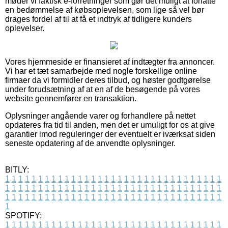
møder vi faktisk e-forretninger som gør det muligt at forfatte
en bedømmelse af købsoplevelsen, som lige så vel bør
drages fordel af til at få et indtryk af tidligere kunders
oplevelser.
Vores hjemmeside er finansieret af indtægter fra annoncer.
Vi har et tæt samarbejde med nogle forskellige online
firmaer da vi formidler deres tilbud, og høster godtgørelse
under forudsætning af at en af de besøgende på vores
website gennemfører en transaktion.
Oplysninger angående varer og forhandlere på nettet
opdateres fra tid til anden, men det er umuligt for os at give
garantier imod reguleringer der eventuelt er iværksat siden
seneste opdatering af de anvendte oplysninger.
BITLY:
1
1
1
1
1
1
1
1
1
1
1
1
1
1
1
1
1
1
1
1
1
1
1
1
1
1
1
1
1
1
1
1
1
1
1
1
1
1
1
1
1
1
1
1
1
1
1
1
1
1
1
1
1
1
1
1
1
1
1
1
1
1
1
1
1
1
1
1
1
1
1
1
1
1
1
1
1
1
1
1
1
1
1
1
1
1
1
1
1
1
1
1
1
1
1
1
1
1
1
1
SPOTIFY:
1
1
1
1
1
1
1
1
1
1
1
1
1
1
1
1
1
1
1
1
1
1
1
1
1
1
1
1
1
1
1
1
1