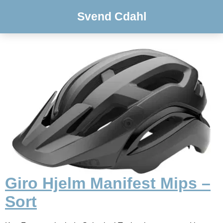
Svend Cdahl
Giro Hjelm Manifest Mips –
Sort