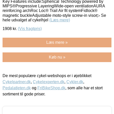
Key Features include:Spherical Technology powered by
MIPS®Progressive LayeringWide-open ventilationAURA
reinforcing archRoc Loc® Trail Air fit systemFidlock®
magnetic buckleAdjustable moto-style screw-in visor▷ Se
hele udvalget af cykelhjel
(Læs mere)
1908
kr.
(Vis fragtpris)
Læs mere »
Køb nu »
De mest populære cykel-webshops er i øjeblikket
Cykelpartner.dk
,
Cykelexperten.dk
,
Cykler.dk
,
Pedalatleten.dk
og
FriBikeShop.dk
, som alle har et stort
sortiment til gode priser.