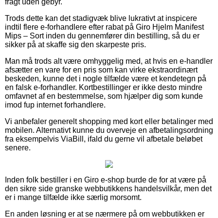
fragt uden gebyr.
Trods dette kan det stadigvæk blive lukrativt at inspicere
indtil flere e-forhandlere efter rabat på Giro Hjelm Manifest
Mips – Sort inden du gennemfører din bestilling, så du er
sikker på at skaffe sig den skarpeste pris.
Man må trods alt være omhyggelig med, at hvis en e-handler
afsætter en vare for en pris som kan virke ekstraordinært
beskeden, kunne det i nogle tilfælde være et kendetegn på
en falsk e-forhandler. Kortbestillinger er ikke desto mindre
omfavnet af en bestemmelse, som hjælper dig som kunde
imod fup internet forhandlere.
Vi anbefaler generelt shopping med kort eller betalinger med
mobilen. Alternativt kunne du overveje en afbetalingsordning
fra eksempelvis ViaBill, ifald du gerne vil afbetale beløbet
senere.
Inden folk bestiller i en Giro e-shop burde de for at være på
den sikre side granske webbutikkens handelsvilkår, men det
er i mange tilfælde ikke særlig morsomt.
En anden løsning er at se nærmere på om webbutikken er