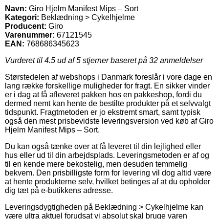
Navn:
Giro Hjelm Manifest Mips – Sort
Kategori:
Beklædning > Cykelhjelme
Producent:
Giro
Varenummer:
67121545
EAN:
768686345623
Vurderet til
4.5
ud af 5 stjerner baseret på
32
anmeldelser
Størstedelen af webshops i Danmark foreslår i vore dage en
lang række forskellige muligheder for fragt. En sikker vinder
er i dag at få afleveret pakken hos en pakkeshop, fordi du
dermed nemt kan hente de bestilte produkter på et selvvalgt
tidspunkt. Fragtmetoden er jo ekstremt smart, samt typisk
også den mest prisbevidste leveringsversion ved køb af Giro
Hjelm Manifest Mips – Sort.
Du kan også tænke over at få leveret til din lejlighed eller
hus eller ud til din arbejdsplads. Leveringsmetoden er af og
til en kende mere bekostelig, men desuden temmelig
bekvem. Den prisbilligste form for levering vil dog altid være
at hente produkterne selv, hvilket betinges af at du opholder
dig tæt på e-butikkens adresse.
Leveringsdygtigheden på Beklædning > Cykelhjelme kan
være ultra aktuel forudsat vi absolut skal bruge varen