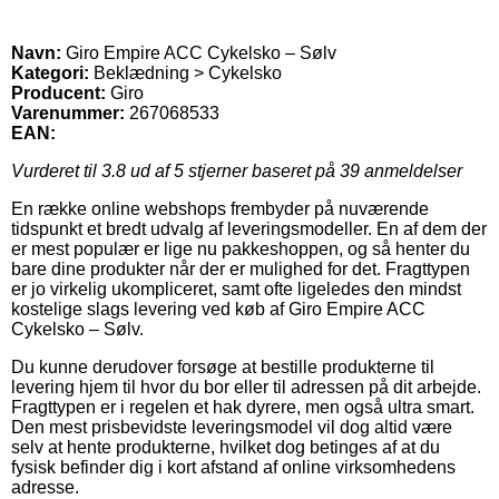
Navn:
Giro Empire ACC Cykelsko – Sølv
Kategori:
Beklædning > Cykelsko
Producent:
Giro
Varenummer:
267068533
EAN:
Vurderet til
3.8
ud af 5 stjerner baseret på
39
anmeldelser
En række online webshops frembyder på nuværende
tidspunkt et bredt udvalg af leveringsmodeller. En af dem der
er mest populær er lige nu pakkeshoppen, og så henter du
bare dine produkter når der er mulighed for det. Fragttypen
er jo virkelig ukompliceret, samt ofte ligeledes den mindst
kostelige slags levering ved køb af Giro Empire ACC
Cykelsko – Sølv.
Du kunne derudover forsøge at bestille produkterne til
levering hjem til hvor du bor eller til adressen på dit arbejde.
Fragttypen er i regelen et hak dyrere, men også ultra smart.
Den mest prisbevidste leveringsmodel vil dog altid være
selv at hente produkterne, hvilket dog betinges af at du
fysisk befinder dig i kort afstand af online virksomhedens
adresse.