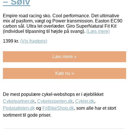
– Sølv
Empire road racing sko. Cool performance. Det ultimative
mix af pasform, vægt og Power transmission. Easton EC90
carbon sål. Ultra let overlæder. Giro SuperNatural Fit Kit
(individuel tilpasning til højde på svang).
(Læs mere)
1399
kr.
(Vis fragtpris)
Læs mere »
Køb nu »
De mest populære cykel-webshops er i øjeblikket
Cykelpartner.dk
,
Cykelexperten.dk
,
Cykler.dk
,
Pedalatleten.dk
og
FriBikeShop.dk
, som alle har et stort
sortiment til gode priser.