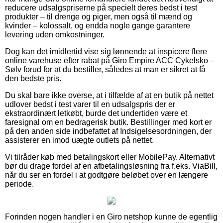
reducere udsalgspriserne på specielt deres bedst i test
produkter – til drenge og piger, men også til mænd og
kvinder – kolossalt, og endda nogle gange garantere
levering uden omkostninger.
Dog kan det imidlertid vise sig lønnende at inspicere flere
online varehuse efter rabat på Giro Empire ACC Cykelsko –
Sølv forud for at du bestiller, således at man er sikret at få
den bedste pris.
Du skal bare ikke overse, at i tilfælde af at en butik på nettet
udlover bedst i test varer til en udsalgspris der er
ekstraordinært letkøbt, burde det undertiden være et
faresignal om en bedragerisk butik. Bestillinger med kort er
på den anden side indbefattet af Indsigelsesordningen, der
assisterer en imod uægte outlets på nettet.
Vi tilråder køb med betalingskort eller MobilePay. Alternativt
bør du drage fordel af en afbetalingsløsning fra f.eks. ViaBill,
når du ser en fordel i at godtgøre beløbet over en længere
periode.
Forinden nogen handler i en Giro netshop kunne de egentlig