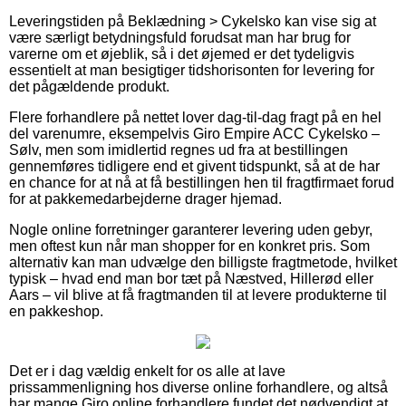
Leveringstiden på Beklædning > Cykelsko kan vise sig at
være særligt betydningsfuld forudsat man har brug for
varerne om et øjeblik, så i det øjemed er det tydeligvis
essentielt at man besigtiger tidshorisonten for levering for
det pågældende produkt.
Flere forhandlere på nettet lover dag-til-dag fragt på en hel
del varenumre, eksempelvis Giro Empire ACC Cykelsko –
Sølv, men som imidlertid regnes ud fra at bestillingen
gennemføres tidligere end et givent tidspunkt, så at de har
en chance for at nå at få bestillingen hen til fragtfirmaet forud
for at pakkemedarbejderne drager hjemad.
Nogle online forretninger garanterer levering uden gebyr,
men oftest kun når man shopper for en konkret pris. Som
alternativ kan man udvælge den billigste fragtmetode, hvilket
typisk – hvad end man bor tæt på Næstved, Hillerød eller
Aars – vil blive at få fragtmanden til at levere produkterne til
en pakkeshop.
Det er i dag vældig enkelt for os alle at lave
prissammenligning hos diverse online forhandlere, og altså
har mange Giro online forhandlere fundet det nødvendigt at