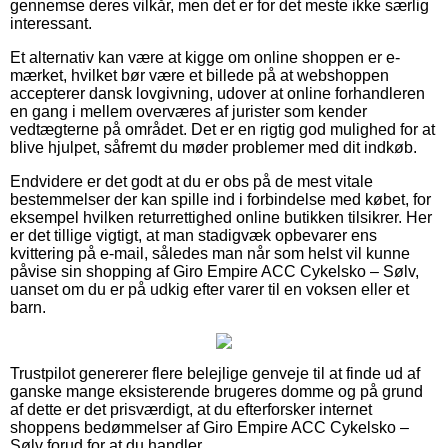
gennemse deres vilkår, men det er for det meste ikke særlig
interessant.
Et alternativ kan være at kigge om online shoppen er e-
mærket, hvilket bør være et billede på at webshoppen
accepterer dansk lovgivning, udover at online forhandleren
en gang i mellem overværes af jurister som kender
vedtægterne på området. Det er en rigtig god mulighed for at
blive hjulpet, såfremt du møder problemer med dit indkøb.
Endvidere er det godt at du er obs på de mest vitale
bestemmelser der kan spille ind i forbindelse med købet, for
eksempel hvilken returrettighed online butikken tilsikrer. Her
er det tillige vigtigt, at man stadigvæk opbevarer ens
kvittering på e-mail, således man når som helst vil kunne
påvise sin shopping af Giro Empire ACC Cykelsko – Sølv,
uanset om du er på udkig efter varer til en voksen eller et
barn.
Trustpilot genererer flere belejlige genveje til at finde ud af
ganske mange eksisterende brugeres domme og på grund
af dette er det prisværdigt, at du efterforsker internet
shoppens bedømmelser af Giro Empire ACC Cykelsko –
Sølv forud for at du handler.