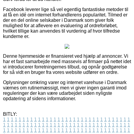
Facebook leverer lige så vel egentlig fantastiske metoder til
at få en idé om internet forhandlerens popularitet. Tilmed er
der en del online selskaber i Danmark som giver folk
mulighed for at aflevere en evaluering af ordreforløbet,
hvilket tillige kan anvendes til vurdering af hvor tilfredse
kunderne er.
Denne hjemmeside er finansieret ved hjælp af annoncer. Vi
har et fast samarbejde med massevis af firmaer på nettet idet
vi introducerer forretningernes tilbud, og opnår godtgørelse
for så vidt en bruger fra vores website udfører en ordre.
Oplysninger omkring varer og internet varehuse i Danmark
værnes om rutinemæssigt, men vi giver ingen garanti imod
reguleringer der kan være udarbejdet siden nyligste
opdatering af sidens informationer.
BITLY:
1
1
1
1
1
1
1
1
1
1
1
1
1
1
1
1
1
1
1
1
1
1
1
1
1
1
1
1
1
1
1
1
1
1
1
1
1
1
1
1
1
1
1
1
1
1
1
1
1
1
1
1
1
1
1
1
1
1
1
1
1
1
1
1
1
1
1
1
1
1
1
1
1
1
1
1
1
1
1
1
1
1
1
1
1
1
1
1
1
1
1
1
1
1
1
1
1
1
1