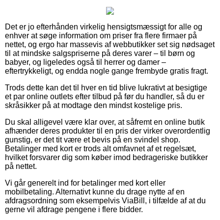
Det er jo efterhånden virkelig hensigtsmæssigt for alle og
enhver at søge information om priser fra flere firmaer på
nettet, og ergo har massevis af webbutikker set sig nødsaget
til at mindske salgspriserne på deres varer – til børn og
babyer, og ligeledes også til herrer og damer –
eftertrykkeligt, og endda nogle gange frembyde gratis fragt.
Trods dette kan det til hver en tid blive lukrativt at besigtige
et par online outlets efter tilbud på før du handler, så du er
skråsikker på at modtage den mindst kostelige pris.
Du skal alligevel være klar over, at såfremt en online butik
afhænder deres produkter til en pris der virker overordentlig
gunstig, er det tit være et bevis på en svindel shop.
Betalinger med kort er trods alt omfavnet af et regelsæt,
hvilket forsvarer dig som køber imod bedrageriske butikker
på nettet.
Vi går generelt ind for betalinger med kort eller
mobilbetaling. Alternativt kunne du drage nytte af en
afdragsordning som eksempelvis ViaBill, i tilfælde af at du
gerne vil afdrage pengene i flere bidder.