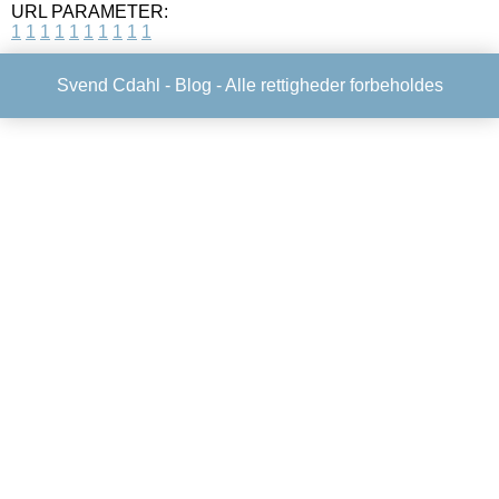
URL PARAMETER:
1
1
1
1
1
1
1
1
1
1
Svend Cdahl -
Blog
- Alle rettigheder forbeholdes