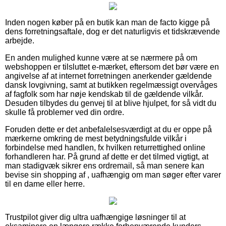
Inden nogen køber på en butik kan man de facto kigge på
dens forretningsaftale, dog er det naturligvis et tidskrævende
arbejde.
En anden mulighed kunne være at se nærmere på om
webshoppen er tilsluttet e-mærket, eftersom det bør være en
angivelse af at internet forretningen anerkender gældende
dansk lovgivning, samt at butikken regelmæssigt overvåges
af fagfolk som har nøje kendskab til de gældende vilkår.
Desuden tilbydes du genvej til at blive hjulpet, for så vidt du
skulle få problemer ved din ordre.
Foruden dette er det anbefalelsesværdigt at du er oppe på
mærkerne omkring de mest betydningsfulde vilkår i
forbindelse med handlen, fx hvilken returrettighed online
forhandleren har. På grund af dette er det tilmed vigtigt, at
man stadigvæk sikrer ens ordremail, så man senere kan
bevise sin shopping af , uafhængig om man søger efter varer
til en dame eller herre.
Trustpilot giver dig ultra uafhængige løsninger til at