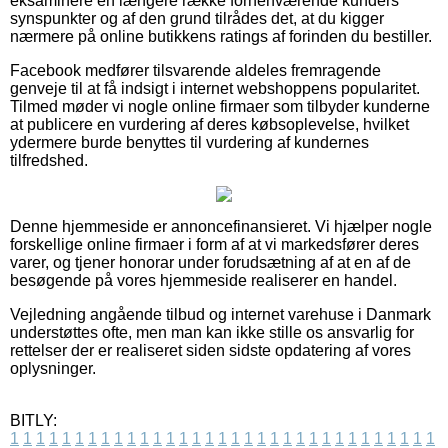
eksaminere en længere række forhenværende kunders
synspunkter og af den grund tilrådes det, at du kigger
nærmere på online butikkens ratings af forinden du bestiller.
Facebook medfører tilsvarende aldeles fremragende
genveje til at få indsigt i internet webshoppens popularitet.
Tilmed møder vi nogle online firmaer som tilbyder kunderne
at publicere en vurdering af deres købsoplevelse, hvilket
ydermere burde benyttes til vurdering af kundernes
tilfredshed.
Denne hjemmeside er annoncefinansieret. Vi hjælper nogle
forskellige online firmaer i form af at vi markedsfører deres
varer, og tjener honorar under forudsætning af at en af de
besøgende på vores hjemmeside realiserer en handel.
Vejledning angående tilbud og internet varehuse i Danmark
understøttes ofte, men man kan ikke stille os ansvarlig for
rettelser der er realiseret siden sidste opdatering af vores
oplysninger.
BITLY:
1
1
1
1
1
1
1
1
1
1
1
1
1
1
1
1
1
1
1
1
1
1
1
1
1
1
1
1
1
1
1
1
1