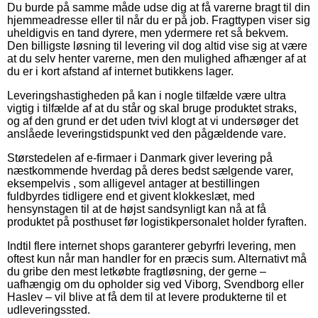
Du burde på samme måde udse dig at få varerne bragt til din
hjemmeadresse eller til når du er på job. Fragttypen viser sig
uheldigvis en tand dyrere, men ydermere ret så bekvem.
Den billigste løsning til levering vil dog altid vise sig at være
at du selv henter varerne, men den mulighed afhænger af at
du er i kort afstand af internet butikkens lager.
Leveringshastigheden på kan i nogle tilfælde være ultra
vigtig i tilfælde af at du står og skal bruge produktet straks,
og af den grund er det uden tvivl klogt at vi undersøger det
anslåede leveringstidspunkt ved den pågældende vare.
Størstedelen af e-firmaer i Danmark giver levering på
næstkommende hverdag på deres bedst sælgende varer,
eksempelvis , som alligevel antager at bestillingen
fuldbyrdes tidligere end et givent klokkeslæt, med
hensynstagen til at de højst sandsynligt kan nå at få
produktet på posthuset før logistikpersonalet holder fyraften.
Indtil flere internet shops garanterer gebyrfri levering, men
oftest kun når man handler for en præcis sum. Alternativt må
du gribe den mest letkøbte fragtløsning, der gerne –
uafhængig om du opholder sig ved Viborg, Svendborg eller
Haslev – vil blive at få dem til at levere produkterne til et
udleveringssted.