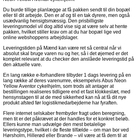
Du burde tillige planlægge at få pakken sendt til din bopæl
eller til dit arbejde. Den er af og til en tak dyrere, men også
usædvanlig hensigtsmæssig. Den prisbilligste
leveringsmodel vil dog altid vise sig at være selv at hente
pakken, hvilket stiller krav om at du har bopæl lige ved
online webshoppens arbejdslager.
Leveringstiden på Mænd kan være ret så central når vi
absolut skal bruge varen nu og her, så i det øjemed er det
komplet relevant at du checker den anslåede leveringstid på
den aktuelle vare.
En lang række e-forhandlere tilbyder 1 dags levering på en
lang række af deres varenumre, eksempelvis Abus Neon
Yellow Aventor cykelhjelm, som trods alt antager at
bestillingen realiseres tidligere end et fast klokkeslæt, med
hensynstagen til at de med sikkerhed kan nå at få dit nye
produkt afsted før logistikmedarbejderne har fyraften.
Flere internet selskaber frembyder fragt uden beregning,
men tit er det påkrævet at der handles for et konkret beløb.
Ellers kunne man udvælge den mest betalelige
leveringstype, hvilket i de fleste tilfælde – om man bor ved
Hørsholm, Hillerød eller Brande – vil være at få dem til at