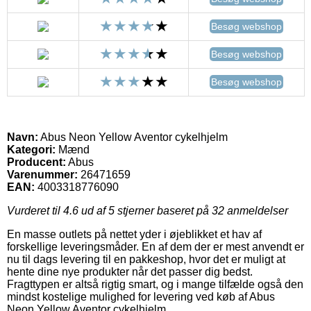
Besøg webshop
Besøg webshop
Besøg webshop
Navn:
Abus Neon Yellow Aventor cykelhjelm
Kategori:
Mænd
Producent:
Abus
Varenummer:
26471659
EAN:
4003318776090
Vurderet til
4.6
ud af 5 stjerner baseret på
32
anmeldelser
En masse outlets på nettet yder i øjeblikket et hav af
forskellige leveringsmåder. En af dem der er mest anvendt er
nu til dags levering til en pakkeshop, hvor det er muligt at
hente dine nye produkter når det passer dig bedst.
Fragttypen er altså rigtig smart, og i mange tilfælde også den
mindst kostelige mulighed for levering ved køb af Abus
Neon Yellow Aventor cykelhjelm.