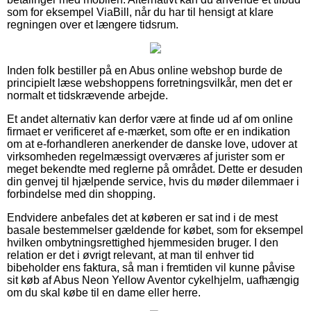
som for eksempel ViaBill, når du har til hensigt at klare
regningen over et længere tidsrum.
Inden folk bestiller på en Abus online webshop burde de
principielt læse webshoppens forretningsvilkår, men det er
normalt et tidskrævende arbejde.
Et andet alternativ kan derfor være at finde ud af om online
firmaet er verificeret af e-mærket, som ofte er en indikation
om at e-forhandleren anerkender de danske love, udover at
virksomheden regelmæssigt overværes af jurister som er
meget bekendte med reglerne på området. Dette er desuden
din genvej til hjælpende service, hvis du møder dilemmaer i
forbindelse med din shopping.
Endvidere anbefales det at køberen er sat ind i de mest
basale bestemmelser gældende for købet, som for eksempel
hvilken ombytningsrettighed hjemmesiden bruger. I den
relation er det i øvrigt relevant, at man til enhver tid
bibeholder ens faktura, så man i fremtiden vil kunne påvise
sit køb af Abus Neon Yellow Aventor cykelhjelm, uafhængig
om du skal købe til en dame eller herre.