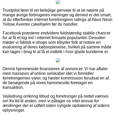
Trustpilot fører til ret belejlige genveje til at se nøjere på
mange øvrige forbrugeres meninger og derved er det smart,
at du efterforsker internet forretningens ratings af Abus Neon
Yellow Aventor cykelhjelm før du handler.
Facebook præsterer endvidere fuldstændig stabile chancer
for at få et kig ind i internet firmaets popularitet. Desuden
møder vi faktisk e-shops som tilbyder folk at notere en
evaluering af deres købsoplevelse, hvilket på samme måde
kan tages i brug til at få et indblik i hvor glade kunderne er.
Denne hjemmeside finansieres af annoncer. Vi har aftaler
med massevis af online selskaber idet vi formidler
forretningernes varer, og høster kommission forudsat en af
de besøgende på vores hjemmeside foretager en
transaktion.
Vejledning omkring tilbud og forretninger på nettet værnes
om fra tid til anden, men vi påtager os intet ansvar for
ændringer der er udført siden nyligste opdatering af sidens
oplysninger.