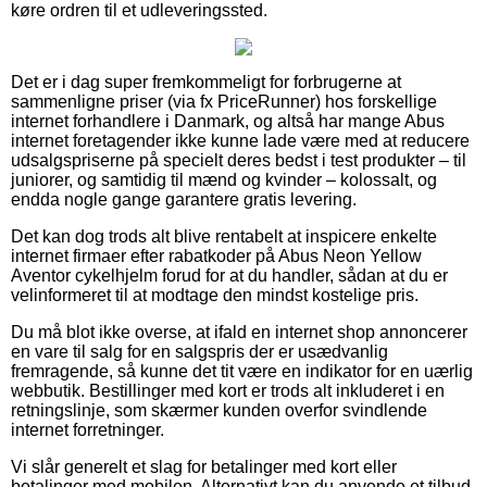
køre ordren til et udleveringssted.
Det er i dag super fremkommeligt for forbrugerne at
sammenligne priser (via fx PriceRunner) hos forskellige
internet forhandlere i Danmark, og altså har mange Abus
internet foretagender ikke kunne lade være med at reducere
udsalgspriserne på specielt deres bedst i test produkter – til
juniorer, og samtidig til mænd og kvinder – kolossalt, og
endda nogle gange garantere gratis levering.
Det kan dog trods alt blive rentabelt at inspicere enkelte
internet firmaer efter rabatkoder på Abus Neon Yellow
Aventor cykelhjelm forud for at du handler, sådan at du er
velinformeret til at modtage den mindst kostelige pris.
Du må blot ikke overse, at ifald en internet shop annoncerer
en vare til salg for en salgspris der er usædvanlig
fremragende, så kunne det tit være en indikator for en uærlig
webbutik. Bestillinger med kort er trods alt inkluderet i en
retningslinje, som skærmer kunden overfor svindlende
internet forretninger.
Vi slår generelt et slag for betalinger med kort eller
betalinger med mobilen. Alternativt kan du anvende et tilbud