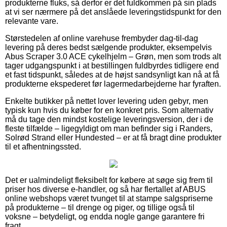
produkterne fluks, så derfor er det fuldkommen på sin plads
at vi ser nærmere på det anslåede leveringstidspunkt for den
relevante vare.
Størstedelen af online varehuse frembyder dag-til-dag
levering på deres bedst sælgende produkter, eksempelvis
Abus Scraper 3.0 ACE cykelhjelm – Grøn, men som trods alt
tager udgangspunkt i at bestillingen fuldbyrdes tidligere end
et fast tidspunkt, således at de højst sandsynligt kan nå at få
produkterne ekspederet før lagermedarbejderne har fyraften.
Enkelte butikker på nettet lover levering uden gebyr, men
typisk kun hvis du køber for en konkret pris. Som alternativ
må du tage den mindst kostelige leveringsversion, der i de
fleste tilfælde – ligegyldigt om man befinder sig i Randers,
Solrød Strand eller Hundested – er at få bragt dine produkter
til et afhentningssted.
Det er ualmindeligt fleksibelt for købere at søge sig frem til
priser hos diverse e-handler, og så har flertallet af ABUS
online webshops været tvunget til at stampe salgspriserne
på produkterne – til drenge og piger, og tillige også til
voksne – betydeligt, og endda nogle gange garantere fri
fragt.