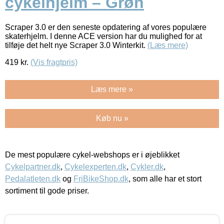
cykelhjelm – Grøn
Scraper 3.0 er den seneste opdatering af vores populære
skaterhjelm. I denne ACE version har du mulighed for at
tilføje det helt nye Scraper 3.0 Winterkit.
(Læs mere)
419
kr.
(Vis fragtpris)
Læs mere »
Køb nu »
De mest populære cykel-webshops er i øjeblikket
Cykelpartner.dk
,
Cykelexperten.dk
,
Cykler.dk
,
Pedalatleten.dk
og
FriBikeShop.dk
, som alle har et stort
sortiment til gode priser.