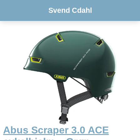
Svend Cdahl
Abus Scraper 3.0 ACE