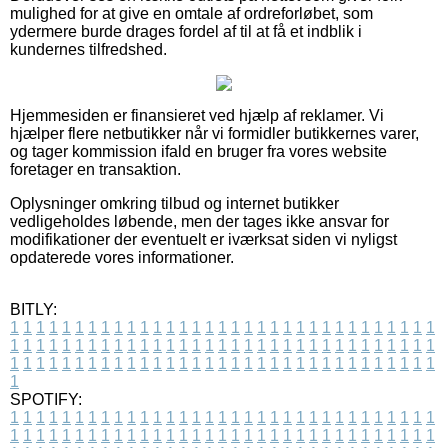
mulighed for at give en omtale af ordreforløbet, som
ydermere burde drages fordel af til at få et indblik i
kundernes tilfredshed.
Hjemmesiden er finansieret ved hjælp af reklamer. Vi
hjælper flere netbutikker når vi formidler butikkernes varer,
og tager kommission ifald en bruger fra vores website
foretager en transaktion.
Oplysninger omkring tilbud og internet butikker
vedligeholdes løbende, men der tages ikke ansvar for
modifikationer der eventuelt er iværksat siden vi nyligst
opdaterede vores informationer.
BITLY:
1
1
1
1
1
1
1
1
1
1
1
1
1
1
1
1
1
1
1
1
1
1
1
1
1
1
1
1
1
1
1
1
1
1
1
1
1
1
1
1
1
1
1
1
1
1
1
1
1
1
1
1
1
1
1
1
1
1
1
1
1
1
1
1
1
1
1
1
1
1
1
1
1
1
1
1
1
1
1
1
1
1
1
1
1
1
1
1
1
1
1
1
1
1
1
1
1
1
1
1
SPOTIFY:
1
1
1
1
1
1
1
1
1
1
1
1
1
1
1
1
1
1
1
1
1
1
1
1
1
1
1
1
1
1
1
1
1
1
1
1
1
1
1
1
1
1
1
1
1
1
1
1
1
1
1
1
1
1
1
1
1
1
1
1
1
1
1
1
1
1