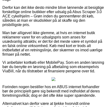
Derfor kan det ikke desto mindre blive lønnende at besigtige
forskellige online butikker efter udsalg på Abus Scraper 3.0
ACE cykelhjelm – Grøn inden du gennemfører dit køb,
således at man er skudsikker på at skaffe sig den
prisbilligste pris.
Man bør alligevel ikke glemme, at hvis en internet butik
reklamerer varer for en udsalgspris som anses for
usædvanlig attraktiv, er det for det meste være et symbol på
en falsk online virksomhed. Køb med kort er trods alt
indbefattet af en retningslinje, der skærmer os imod uærlige
firmaer på nettet.
Vi anbefaler kortkøb eller MobilePay. Som en anden løsning
bør du benytte en løsning på afbetaling som eksempelvis
ViaBill, når du tilstræber at finansiere pengene over tid.
Forinden nogen bestiller hos en ABUS internet forhandler
bør de principielt gøre sig bekendt med indholdet af deres
forretningsvilkår, dog er det ofte ikke super spændende.
Alternativet kan derfor være at tjekke hvorvidt online