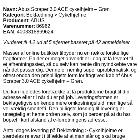
Navn:
Abus Scraper 3.0 ACE cykelhjelm – Grøn
Kategori:
Beklædning > Cykelhjelme
Producent:
ABUS
Varenummer:
86962
EAN:
4003318869624
Vurderet til
4.2
ud af 5 stjerner baseret på
42
anmeldelser
Masser af online butikker tilbyder nu en række forskellige
fragtformer. En der er meget anvendt er i dag at få leveret til
et afhentningssted, så du selv kan hente din nyindkøbte vare
når det passer dig. Denne er nemlig super uproblematisk, og
oftest endda den prisbilligste form for fragt ved køb af Abus
Scraper 3.0 ACE cykelhjelm – Grøn.
Du kan ligeledes foretrække at få produkterne bragt til din
adresse eller til når du er på job. Leveringsformen er
beklageligvis en kende mere omkostningsfuld, men lige så
vel vældig smertefri. Den billigste løsning til levering er
unægtelig at hente ordren selv, som jo beroer på at du har
bopæl i kort afstand af e-forretningens adresse.
Antal dages levering på Beklædning > Cykelhjelme er
særdeles relevant i tilfælde af at man står og skal bruge