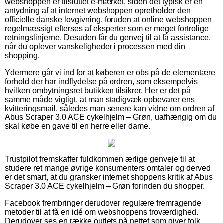
webshoppen er tilsluttet e-mærket, siden det typisk er en
antydning af at internet webshoppen opretholder den
officielle danske lovgivning, foruden at online webshoppen
regelmæssigt efterses af eksperter som er meget fortrolige
retningslinjerne. Desuden får du genvej til at få assistance,
når du oplever vanskeligheder i processen med din
shopping.
Ydermere går vi ind for at køberen er obs på de elementære
forhold der har indflydelse på ordren, som eksempelvis
hvilken ombytningsret butikken tilsikrer. Her er det på
samme måde vigtigt, at man stadigvæk opbevarer ens
kvitteringsmail, således man senere kan vidne om ordren af
Abus Scraper 3.0 ACE cykelhjelm – Grøn, uafhængig om du
skal købe en gave til en herre eller dame.
Trustpilot fremskaffer fuldkommen ærlige genveje til at
studere ret mange øvrige konsumenters omtaler og derved
er det smart, at du gransker internet shoppens kritik af Abus
Scraper 3.0 ACE cykelhjelm – Grøn forinden du shopper.
Facebook frembringer derudover regulære fremragende
metoder til at få en idé om webshoppens troværdighed.
Derudover ses en række outlets på nettet som giver folk