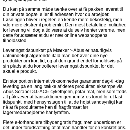
Du kan på samme måde tænke over at få pakken leveret til
din private bopæl eller til adressen hvor du arbejder.
Løsningen bliver i regelen en kende mere bekostelig, men
ydermere ekstremt problemfri. Den mest betalelige mulighed
for levering vil dog altid være at du selv henter varerne, men
dette forudsætter at du er nær online webshoppens
tilholdssted.
Leveringstidspunktet på Mærker > Abus er naturligvis
ualmindeligt afgørende ifald man behøver dine nye
produkter om kort tid, og af den grund er det forholdsvis på
sin plads at du kontrollerer leveringstidspunktet for det
aktuelle produkt.
En stor portion internet virksomheder garanterer dag-til-dag
levering på en lang række af deres produkter, eksempelvis
Abus Scraper 3.0 ACE cykelhjelm, polar mat, men som trods
alt påkræver at transaktionen gennemføres forud for et fast
tidspunkt, med hensynstagen til at de højst sandsynligt kan
nå at få produkterne hen til fragtfirmaet før
lagermedarbejderne har fyraften.
Flere e-forhandlere tilbyder gratis fragt, men undertiden er
det under forudsætning af at man handler for en konkret pris.