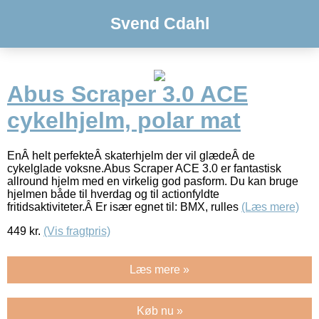
Svend Cdahl
Abus Scraper 3.0 ACE
cykelhjelm, polar mat
EnÂ helt perfekteÂ skaterhjelm der vil glædeÂ de
cykelglade voksne.Abus Scraper ACE 3.0 er fantastisk
allround hjelm med en virkelig god pasform. Du kan bruge
hjelmen både til hverdag og til actionfyldte
fritidsaktiviteter.Â Er især egnet til: BMX, rulles
(Læs mere)
449
kr.
(Vis fragtpris)
Læs mere »
Køb nu »