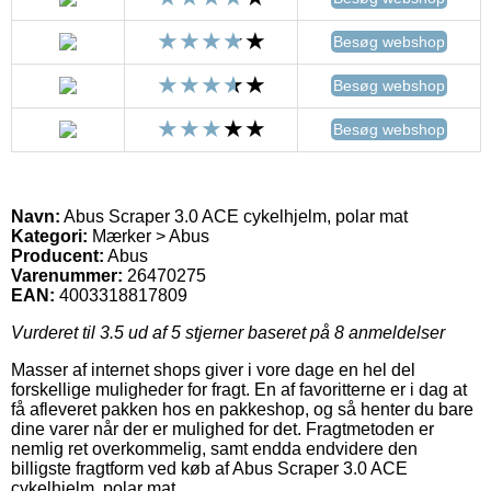
Besøg webshop
Besøg webshop
Besøg webshop
Navn:
Abus Scraper 3.0 ACE cykelhjelm, polar mat
Kategori:
Mærker > Abus
Producent:
Abus
Varenummer:
26470275
EAN:
4003318817809
Vurderet til
3.5
ud af 5 stjerner baseret på
8
anmeldelser
Masser af internet shops giver i vore dage en hel del
forskellige muligheder for fragt. En af favoritterne er i dag at
få afleveret pakken hos en pakkeshop, og så henter du bare
dine varer når der er mulighed for det. Fragtmetoden er
nemlig ret overkommelig, samt endda endvidere den
billigste fragtform ved køb af Abus Scraper 3.0 ACE
cykelhjelm, polar mat.