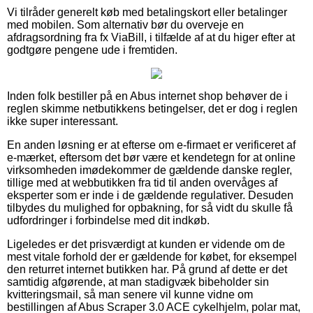
Vi tilråder generelt køb med betalingskort eller betalinger
med mobilen. Som alternativ bør du overveje en
afdragsordning fra fx ViaBill, i tilfælde af at du higer efter at
godtgøre pengene ude i fremtiden.
Inden folk bestiller på en Abus internet shop behøver de i
reglen skimme netbutikkens betingelser, det er dog i reglen
ikke super interessant.
En anden løsning er at efterse om e-firmaet er verificeret af
e-mærket, eftersom det bør være et kendetegn for at online
virksomheden imødekommer de gældende danske regler,
tillige med at webbutikken fra tid til anden overvåges af
eksperter som er inde i de gældende regulativer. Desuden
tilbydes du mulighed for opbakning, for så vidt du skulle få
udfordringer i forbindelse med dit indkøb.
Ligeledes er det prisværdigt at kunden er vidende om de
mest vitale forhold der er gældende for købet, for eksempel
den returret internet butikken har. På grund af dette er det
samtidig afgørende, at man stadigvæk bibeholder sin
kvitteringsmail, så man senere vil kunne vidne om
bestillingen af Abus Scraper 3.0 ACE cykelhjelm, polar mat,