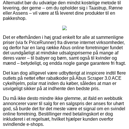
Alternativt bør du udvælge den mindst kostelige metode til
levering, der gerne – om du opholder sig i Taastrup, Rønne
eller Assens – vil være at få leveret dine produkter til en
pakkeshop.
Det er efterhånden i høj grad enkelt for alle at sammenligne
priser (via fx PriceRunner) fra diverse internet virksomheder,
og derfor har en lang række Abus online forretninger fundet
det uundgåeligt at mindske udsalgspriserne på mange af
deres varer – til babyer og børn, samt også til kvinder og
mænd – betydeligt, og endda nogle gange garantere fri fragt.
Det kan dog alligevel være udbytterigt at inspicere indtil flere
outlets på nettet efter rabatkoder på Abus Scraper 3.0 ACE
cykelhjelm, polar mat inden du køber, således at man er
usvigeligt sikker på at indhente den bedste pris.
Du må ikke desto mindre ikke glemme, at ifald en webbutik
annoncerer varer til salg for en salgspris der anses for uhørt
god, så burde det for det meste være et signal om en svindel
online forretning. Bestillinger med betalingskort er dog
inkluderet i et regelsæt, hvilket hjælper kunden overfor
svindlende e-shops.