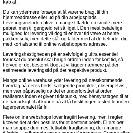
køb af .
Du kan ydermere forsøge at få varerne bragt til din
hjemmeadresse eller ud på din arbejdsplads.
Leveringsmetoden bliver i mange tilfælde en smule mere
pebret, men til gengæld ret så ligetil. Den mest betalelige
mulighed for levering vil dog til enhver tid være at hente
pakken selv, men dette står og falder med at du befinder dig
med kort afstand til online webshoppens adresse.
Leveringshastigheden på er selvfølgelig ultra essentiel
forudsat du absolut skal bruge ordren inden for kort tid, så
herved er det bestemt klogt at vi kigger nærmere på den
estimerede leveringstid på det respektive produkt.
Mange online varehuse yder levering på næstkommende
hverdag på deres bedst sælgende produkter, eksempelvis ,
men vær påpasselig da det er underforstået at orden
realiseres inden et givent tidspunkt, med hensynstagen til at
de har udsigt til at kunne nå at få bestillingen afsted forinden
lagerpersonalet får fri.
Flere online webshops lover fragtfri levering, men i reglen
kræves det at der bestilles for et bestemt beløb. Ellers bør
man snuppe den mest letkøbte fragtløsning, der i mange