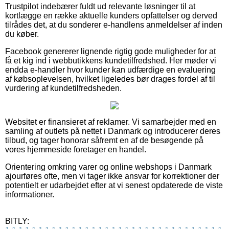
Trustpilot indebærer fuldt ud relevante løsninger til at
kortlægge en række aktuelle kunders opfattelser og derved
tilrådes det, at du sonderer e-handlens anmeldelser af inden
du køber.
Facebook genererer lignende rigtig gode muligheder for at
få et kig ind i webbutikkens kundetilfredshed. Her møder vi
endda e-handler hvor kunder kan udfærdige en evaluering
af købsoplevelsen, hvilket ligeledes bør drages fordel af til
vurdering af kundetilfredsheden.
Websitet er finansieret af reklamer. Vi samarbejder med en
samling af outlets på nettet i Danmark og introducerer deres
tilbud, og tager honorar såfremt en af de besøgende på
vores hjemmeside foretager en handel.
Orientering omkring varer og online webshops i Danmark
ajourføres ofte, men vi tager ikke ansvar for korrektioner der
potentielt er udarbejdet efter at vi senest opdaterede de viste
informationer.
BITLY: