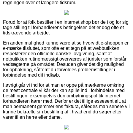
regningen over et længere tidsrum.
Forud for at folk bestiller i en internet shop bør de i og for sig
tage stilling til forhandlerens betingelser, det er dog ofte et
tidskrævende arbejde.
En anden mulighed kunne være at se hvorvidt e-shoppen er
e-mærke tilsluttet, som ofte er et tegn på at webbutikken
respekterer den officielle danske lovgivning, samt at
netbutikken rutinemæssigt overværes af jurister som forstår
vedtægterne på området. Desuden giver det dig mulighed
for opbakning, såfremt du forvoldes problemstillinger i
forbindelse med dit indkøb.
I øvrigt går vi ind for at man er oppe på mærkerne omkring
de mest centrale vilkår der kan spille ind i forbindelse med
bestillingen, eksempelvis den ombytningspolitik internet
forhandleren kører med. Derfor er det tillige essesentielt, at
man permanent gemmer ens faktura, således man senere vil
kunne bekræfte sin bestilling af , hvad end du søger efter
varer til en herre eller dame.