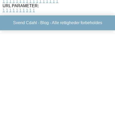
1
1
1
1
1
1
1
1
1
1
1
1
1
1
1
1
1
URL PARAMETER:
1
1
1
1
1
1
1
1
1
1
Svend Cdahl -
Blog
- Alle rettigheder forbeholdes