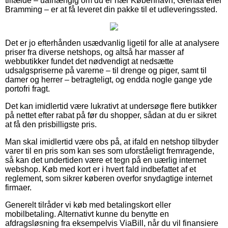
tilfælde – uafhængig om du er nær København, Grenaa eller
Bramming – er at få leveret din pakke til et udleveringssted.
Det er jo efterhånden usædvanlig ligetil for alle at analysere
priser fra diverse netshops, og altså har masser af
webbutikker fundet det nødvendigt at nedsætte
udsalgspriserne på varerne – til drenge og piger, samt til
damer og herrer – betragteligt, og endda nogle gange yde
portofri fragt.
Det kan imidlertid være lukrativt at undersøge flere butikker
på nettet efter rabat på før du shopper, sådan at du er sikret
at få den prisbilligste pris.
Man skal imidlertid være obs på, at ifald en netshop tilbyder
varer til en pris som kan ses som uforståeligt fremragende,
så kan det undertiden være et tegn på en uærlig internet
webshop. Køb med kort er i hvert fald indbefattet af et
reglement, som sikrer køberen overfor snydagtige internet
firmaer.
Generelt tilråder vi køb med betalingskort eller
mobilbetaling. Alternativt kunne du benytte en
afdragsløsning fra eksempelvis ViaBill, når du vil finansiere