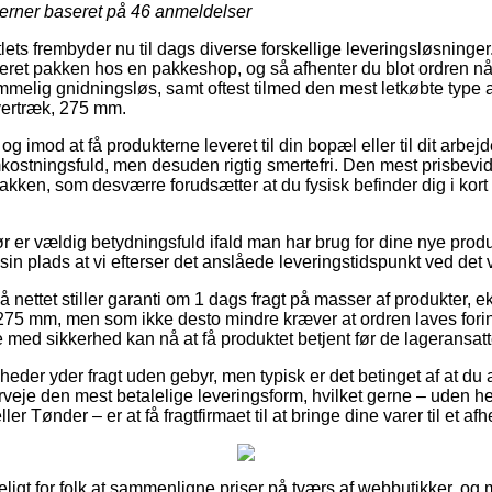
jerner baseret på
46
anmeldelser
lets frembyder nu til dags diverse forskellige leveringsløsninge
veret pakken hos en pakkeshop, og så afhenter du blot ordren nå
melig gnidningsløs, samt oftest tilmed den mest letkøbte type a
vertræk, 275 mm.
g imod at få produkterne leveret til din bopæl eller til dit arbejd
ostningsfuld, men desuden rigtig smertefri. Den mest prisbevid
pakken, som desværre forudsætter at du fysisk befinder dig i kort 
 er vældig betydningsfuld ifald man har brug for dine nye produkt
å sin plads at vi efterser det anslåede leveringstidspunkt ved d
 nettet stiller garanti om 1 dags fragt på masser af produkter, 
275 mm, men som ikke desto mindre kræver at ordren laves fori
 med sikkerhed kan nå at få produktet betjent før de lageransatte
heder yder fragt uden gebyr, men typisk er det betinget af at du 
veje den mest betalelige leveringsform, hvilket gerne – uden he
er Tønder – er at få fragtfirmaet til at bringe dine varer til et af
ligt for folk at sammenligne priser på tværs af webbutikker, og 