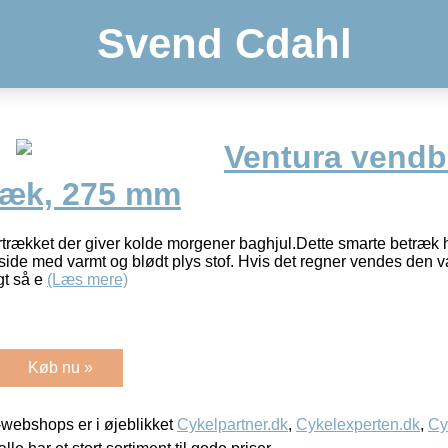
Svend Cdahl
Ventura vendb
ræk, 275 mm
trækket der giver kolde morgener baghjul.Dette smarte betræk h
side med varmt og blødt plys stof. Hvis det regner vendes den 
gt så e
(Læs mere)
Køb nu »
webshops er i øjeblikket
Cykelpartner.dk
,
Cykelexperten.dk
,
Cy