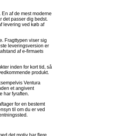
r. En af de mest moderne
r det passer dig bedst.
f levering ved køb af
e. Fragttypen viser sig
ste leveringsversion er
afstand af e-firmaets
er inden for kort tid, så
et vedkommende produkt.
eksempelvis Ventura
nden et angivent
 har fyraften.
aftager for en bestemt
nsyn til om du er ved
hentningssted.
med det motiv har flere