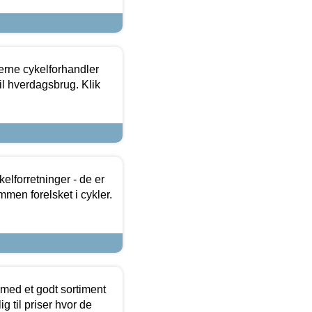
erne cykelforhandler
til hverdagsbrug. Klik
lforretninger - de er
mmen forelsket i cykler.
 med et godt sortiment
g til priser hvor de