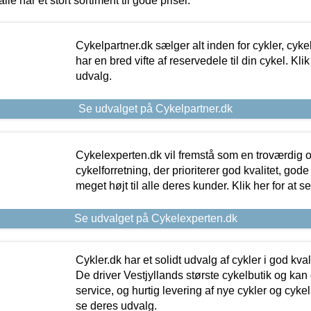
alle har et stort sortiment til gode priser.
Cykelpartner.dk sælger alt inden for cykler, cyke
har en bred vifte af reservedele til din cykel. Klik
udvalg.
Se udvalget på Cykelpartner.dk
Cykelexperten.dk vil fremstå som en troværdig o
cykelforretning, der prioriterer god kvalitet, god
meget højt til alle deres kunder. Klik her for at s
Se udvalget på Cykelexperten.dk
Cykler.dk har et solidt udvalg af cykler i god kvalit
De driver Vestjyllands største cykelbutik og kan
service, og hurtig levering af nye cykler og cykelu
se deres udvalg.