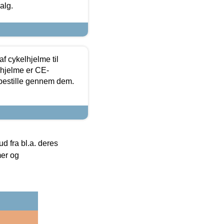
alg.
f cykelhjelme til
lhjelme er CE-
 bestille gennem dem.
 fra bl.a. deres
mer og