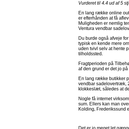
Vurderet til
4.4
ud af 5 st
En lang række online out
er efterhånden at få afle
Muligheden er nemlig tem
Ventura vendbar sadelo
Du burde også afveje for o
typisk en kende mere omk
uden tvivl selv at hente 
tilholdssted.
Fragtperioden på Tilbehør
af den grund er det jo p
En lang række butikker på
vendbar sadelovertræk, 
klokkeslæt, således at de
Nogle få internet virksom
sum. Ellers kan man over
Kolding, Frederikssund ell
Det er jo meget let gænge