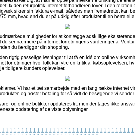
befalelsesværdigt at man er oppe på mærkerne omkring de ele
bet, fx den returpolitik internet forhandleren lover. I den relati
igvæk sikrer sin faktura e-mail, således man fremadrettet kan b
75 mm, hvad end du er på udkig efter produkter til en herre ell
se udmærkede muligheder for at kortlægge adskillige eksisterende
at du ser nærmere på internet forretningens vurderinger af Ventu
nden du færdiggør din shopping.
en rigtig passelige løsninger til at få en idé om online virkso
net forretninger hvor folk kan ytre en kritik af købsoplevelsen, hv
veje tidligere kunders oplevelser.
reklamer. Vi har et tæt samarbejde med en lang række internet v
rodukter, og høster betaling for så vidt de besøgende vi sender 
rer og online butikker opdateres tit, men der tages ikke ansvar 
 seneste opdatering af de viste oplysninger.
1
1
1
1
1
1
1
1
1
1
1
1
1
1
1
1
1
1
1
1
1
1
1
1
1
1
1
1
1
1
1
1
1
1
1