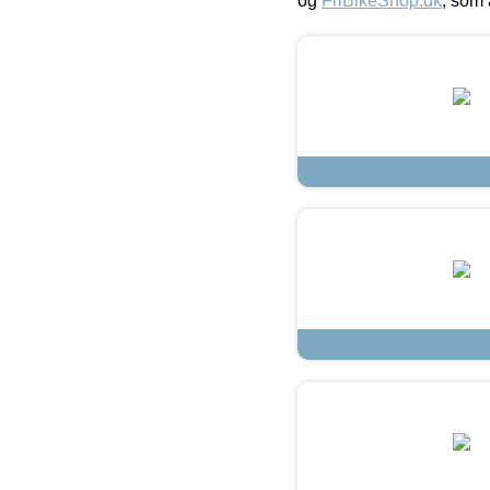
og
FriBikeShop.dk
, som 