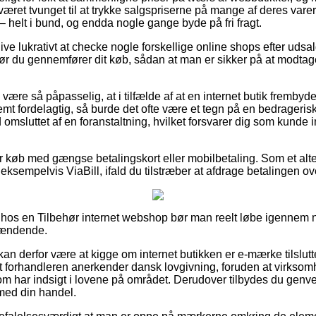
 været tvunget til at trykke salgspriserne på mange af deres varer 
– helt i bund, og endda nogle gange byde på fri fragt.
blive lukrativt at checke nogle forskellige online shops efter ud
r du gennemfører dit køb, sådan at man er sikker på at modtag
ære så påpasselig, at i tilfælde af at en internet butik frembyder
remt fordelagtig, så burde det ofte være et tegn på en bedrager
id omsluttet af en foranstaltning, hvilket forsvarer dig som kund
for køb med gængse betalingskort eller mobilbetaling. Som et alt
a eksempelvis ViaBill, ifald du tilstræber at afdrage betalingen ove
 hos en Tilbehør internet webshop bør man reelt løbe igennem ne
spændende.
n derfor være at kigge om internet butikken er e-mærke tilslutte
rnet forhandleren anerkender dansk lovgivning, foruden at virks
som har indsigt i lovene på området. Derudover tilbydes du genvej 
 med din handel.