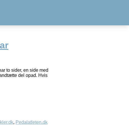
ar
ar to sider, en side med
vandtætte del opad. Hvis
kler.dk
,
Pedalatleten.dk