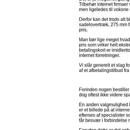
Tilbehør internet firmaer
men ligeledes til voksne 
Derfor kan det trods alt 
sadelovertræk, 275 mm fø
pris.
Man bør lige meget hvad v
pris som virker helt ekst
betalingskort er imidlert
internet forretninger.
Vi slår generelt et slag 
af et afbetalingstilbud fr
Forinden nogen bestiller
dog oftest ikke videre 
En anden valgmulighed ka
er et billede på at inte
efterses af specialister 
får besvær i forbindelse