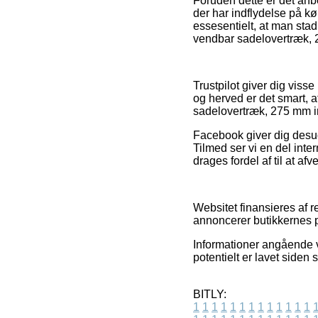
Foruden dette er det an
der har indflydelse på kø
essesentielt, at man stad
vendbar sadelovertræk, 2
Trustpilot giver dig vis
og herved er det smart, 
sadelovertræk, 275 mm i
Facebook giver dig desud
Tilmed ser vi en del inter
drages fordel af til at af
Websitet finansieres af 
annoncerer butikkernes p
Informationer angående va
potentielt er lavet siden
BITLY:
1
1
1
1
1
1
1
1
1
1
1
1
1