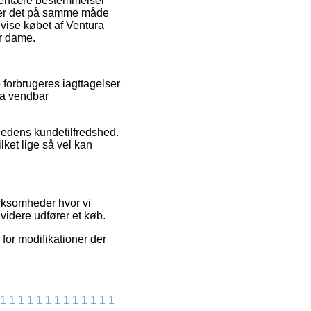
mentære bestemmelser
on er det på samme måde
evise købet af Ventura
er dame.
 forbrugeres iagttagelser
ra vendbar
mhedens kundetilfredshed.
ilket lige så vel kan
irksomheder hvor vi
videre udfører et køb.
for modifikationer der
1
1
1
1
1
1
1
1
1
1
1
1
1