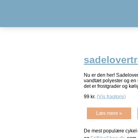
sadelovert
Nu er den her! Sadelover
vandtæt polyester og en 
det er frostgrader og køli
99
kr.
(Vis fragtpris)
Læs mere »
De mest populære cykel-