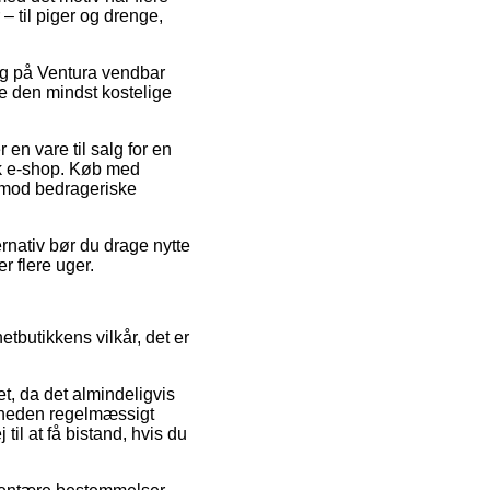
– til piger og drenge,
salg på Ventura vendbar
e den mindst kostelige
 en vare til salg for en
isk e-shop. Køb med
e imod bedrageriske
ernativ bør du drage nytte
r flere uger.
tbutikkens vilkår, det er
t, da det almindeligvis
omheden regelmæssigt
til at få bistand, hvis du