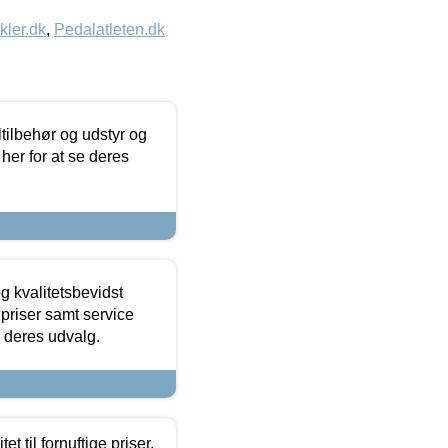
kler.dk
,
Pedalatleten.dk
ltilbehør og udstyr og
 her for at se deres
g kvalitetsbevidst
e priser samt service
e deres udvalg.
et til fornuftige priser.