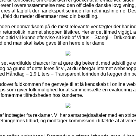
ererer i overensstemmelse med den officielle danske lovgivning, 
res af fagfolk der har ekspertise inden for retningslinjerne. De
d, ifald du møder dilemmaer med din bestilling.
unden er opmærksom på de mest relevante vedtægter der har ind
returpolitik internet shoppen tilsikrer. Her er det tilmed vigtigt,
an altid vil kunne eftervise sit køb af Virtus – Stangi – Drikke
ad end man skal købe gave til en herre eller dame.
t set værdifulde chancer for at gøre dig bekendt med adskillige 
 på grund af dette foreslår vi, at du eftergår internet webshopp
d Håndtag – 1,9 Liters – Transparent forinden du lægger din bes
over fuldkommen fine genveje til at få kendskab til online we
ops som giver folk mulighed for at sammensætte en evaluering af 
t fornemme tilfredsheden hos kunderne.
 af indtægter fra reklamer. Vi har samarbejdsaftaler med en strib
orretningernes tilbud, og modtager kommission i tilfælde af at vor