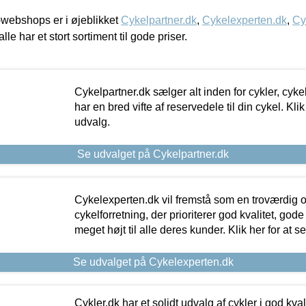
webshops er i øjeblikket
Cykelpartner.dk
,
Cykelexperten.dk
,
Cy
alle har et stort sortiment til gode priser.
Cykelpartner.dk sælger alt inden for cykler, cyke
har en bred vifte af reservedele til din cykel. Klik
udvalg.
Se udvalget på Cykelpartner.dk
Cykelexperten.dk vil fremstå som en troværdig o
cykelforretning, der prioriterer god kvalitet, god
meget højt til alle deres kunder. Klik her for at s
Se udvalget på Cykelexperten.dk
Cykler.dk har et solidt udvalg af cykler i god kvalit