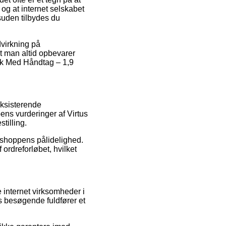
og at internet selskabet
suden tilbydes du
virkning på
 at man altid opbevarer
dunk Med Håndtag – 1,9
eksisterende
ens vurderinger af Virtus
tilling.
bshoppens pålidelighed.
ordreforløbet, hvilket
e internet virksomheder i
es besøgende fuldfører et