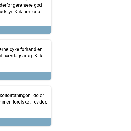
 derfor garantere god
dstyr. Klik her for at
erne cykelforhandler
til hverdagsbrug. Klik
lforretninger - de er
mmen forelsket i cykler.