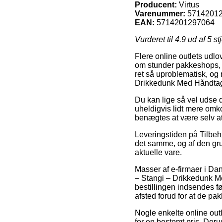
Producent:
Virtus
Varenummer:
5714201
EAN:
5714201297064
Vurderet til
4.9
ud af 5 st
Flere online outlets udl
om stunder pakkeshops, s
ret så uproblematisk, og
Drikkedunk Med Håndtag 
Du kan lige så vel udse d
uheldigvis lidt mere omko
benægtes at være selv at
Leveringstiden på Tilbeh
det samme, og af den gru
aktuelle vare.
Masser af e-firmaer i Da
– Stangi – Drikkedunk Me
bestillingen indsendes fø
afsted forud for at de p
Nogle enkelte online outl
for en bestemt pris. Deru