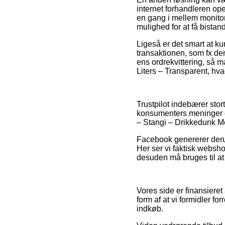
internet forhandleren op
en gang i mellem monitore
mulighed for at få bistan
Ligeså er det smart at k
transaktionen, som fx den 
ens ordrekvittering, så m
Liters – Transparent, hv
Trustpilot indebærer stor
konsumenters meninger og
– Stangi – Drikkedunk Me
Facebook genererer derud
Her ser vi faktisk websh
desuden må bruges til a
Vores side er finansieret
form af at vi formidler f
indkøb.