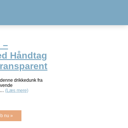
 –
ed Håndtag
 Transparent
r denne drikkedunk fra
rævende
ar…
(Læs mere)
b nu »