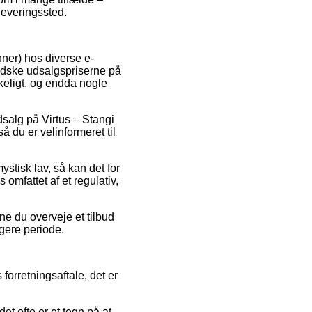
leveringssted.
nner) hos diverse e-
mindske udsalgspriserne på
kkeligt, og endda nogle
dsalg på Virtus – Stangi
 du er velinformeret til
ystisk lav, så kan det for
 omfattet af et regulativ,
ne du overveje et tilbud
ngere periode.
orretningsaftale, det er
t ofte er et tegn på at