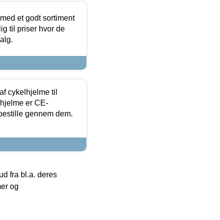
 med et godt sortiment
g til priser hvor de
alg.
f cykelhjelme til
lhjelme er CE-
 bestille gennem dem.
 fra bl.a. deres
mer og