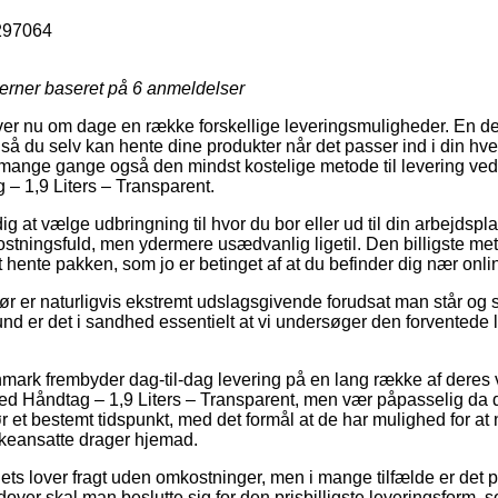
297064
jerner baseret på
6
anmeldelser
over nu om dage en række forskellige leveringsmuligheder. En d
å du selv kan hente dine produkter når det passer ind i din hve
 mange gange også den mindst kostelige metode til levering ved 
– 1,9 Liters – Transparent.
ig at vælge udbringning til hvor du bor eller ud til din arbejdspl
stningsfuld, men ydermere usædvanlig ligetil. Den billigste meto
 hente pakken, som jo er betinget af at du befinder dig nær onl
ør er naturligvis ekstremt udslagsgivende forudsat man står og
nd er det i sandhed essentielt at vi undersøger den forventede 
nmark frembyder dag-til-dag levering på en lang række af deres 
d Håndtag – 1,9 Liters – Transparent, men vær påpasselig da d
r et bestemt tidspunkt, med det formål at de har mulighed for at 
akkeansatte drager hjemad.
ets lover fragt uden omkostninger, men i mange tilfælde er det p
dover skal man beslutte sig for den prisbilligste leveringsform, 