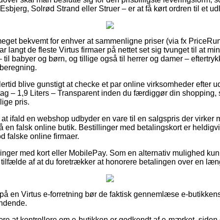
bjerg, Solrød Strand eller Struer – er at få kørt ordren til et ud
 meget bekvemt for enhver at sammenligne priser (via fx PriceRu
r langt de fleste Virtus firmaer på nettet set sig tvunget til at 
til babyer og børn, og tillige også til herrer og damer – eftertry
 beregning.
ertid blive gunstigt at checke et par online virksomheder efter u
 – 1,9 Liters – Transparent inden du færdiggør din shopping, så
lige pris.
at ifald en webshop udbyder en vare til en salgspris der virker m
en falsk online butik. Bestillinger med betalingskort er heldigvis
 falske online firmaer.
illinger med kort eller MobilePay. Som en alternativ mulighed kun
i tilfælde af at du foretrækker at honorere betalingen over en læ
å en Virtus e-forretning bør de faktisk gennemlæse e-butikkens f
ændende.
e at kontrollere om e-butikken er godkendt af e-mærket, siden de