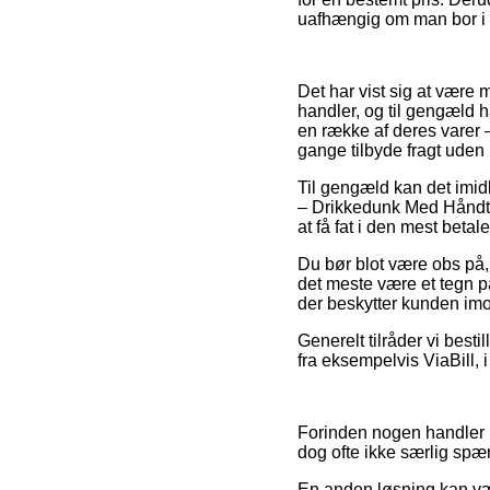
uafhængig om man bor i Es
Det har vist sig at være
handler, og til gengæld ha
en række af deres varer – 
gange tilbyde fragt uden
Til gengæld kan det imidl
– Drikkedunk Med Håndtag
at få fat i den mest betale
Du bør blot være obs på, 
det meste være et tegn på 
der beskytter kunden imod
Generelt tilråder vi best
fra eksempelvis ViaBill, 
Forinden nogen handler p
dog ofte ikke særlig sp
En anden løsning kan vær