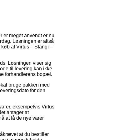
er er meget anvendt er nu
rdag. Løsningen er altså
køb af Virtus – Stangi –
ads. Løsningen viser sig
de til levering kan ikke
ine forhandlerens bopæl.
 skal bruge pakken med
leveringsdato for den
varer, eksempelvis Virtus
et antager at
nå at få de nye varer
åkrævet at du bestiller
som i mange tilfælde –