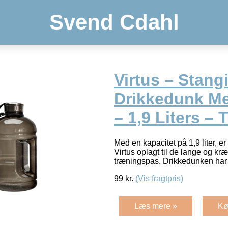
Svend Cdahl
Virtus – Stangi
Drikkedunk M
– 1,9 Liters –
Med en kapacitet på 1,9 liter, e
Virtus oplagt til de lange og k
træningspas. Drikkedunken h
99
kr.
(Vis fragtpris)
Læs mere »
Kø