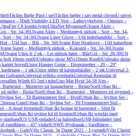
tlieb
Tåclips Bøjle Plast i sæt
Tåclips bøjler i sæt metal chrom
U-stiver,
ormance – High Visibility LED Vest – Løbe/cykelvest – Onesize –
UltraFire C8 kombi-lygte
UltraNet Myggenet
Ulvang Aktiv –
rå – Str. 34-36
Ulvang Aktiv – Mediumtyk uldsok – Sort – Str. 34-
 Sort – Str. 34-36
Ulvang Liner Glove – Uld inderhandske – Sort –
at – Uld hue – Blå – Str. 56
Ulvang Rim Headover – Uld halsedisse
lvang Super – Mediumtyk uldsok – Koksgrå – Str. 34-36
Ulvang
36
Ulvang Ultra Jr 2 pk – Let uldsok børn – Blå/Grå – Str. 28-30
UN
 bolt 10mm rustfri
Unbrako skrue M5x10mm Rustfri
Unbrako skrue
 kantet hoved
Unior Hanger Genie – Dropopretter – 20 – 29″
il kædetang – 1 stk.
Unior stifter til kædeadskiller – 2 stk.
Universal 2-
mm Galvanis
Universal refleks overtræk
Universal Regnslag til
ersallim Würth 65,5ml i tube
Uno Mat Hvid 54-58 S/m –
– Barnestol – Monteres på bagagebære – Beige/Sort
Urban Iki –
på stellet – Beige/Sort
Urban Iki – Barnestol – Monteres på styrpind –
 Styling Set – Til Bagmonteret Stol – Hvid
Urban Iki – Styling Set –
– Chigusa Grøn
Urban Iki – Styling Set – Til Frontmonteret Stol –
stol – A-head frempind
Urban Iki beslag til barnestol – Slim fit
arnestol
Urban Iki styling kit til frontstol
Urban Iki wirelås med
e slapband
US USB-oplader
Usa halsedisse
USB-biloplader med
il vandblære – 45° vinkel
USWE Hydrapak / Vandblære –
kkedunk – Gul
uVélo Classic 3g Dame 2021 – Lyserød
uVélo Classic
Classic Plus 7g Dame 2021 – Grå
uVélo Classic Plus 7g Dame 2021