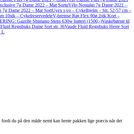
xclusive 7g Dame 2022 – Mat Sort
uVélo Nostalgi 7g Dame 2021 –
i 7g Dame 2022 – Mat Sort
Uvex i-vo – Cykelhjelm – Str. 52-57 cm –
m 10stk – Cykelreservedele
V-bremse Rør Flex 90ø 2stk Kort –
G: Gazelle Shimano Steps 630w batteri (1500,-)
Vaskebørste til
Fluid Regnbuks Dame Sort str. 36
Vaude Fluid Regnbuks Herre Sort
. L
p, fordi du på den måde nemt kan hente pakken lige præcis når det