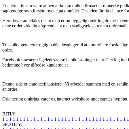
Et alternativ kan være at bemærke om online firmaet er e-mærke godkend
sagkyndige som forstår lovene på området. Desuden får du chance for 
Herudover anbefales det at man er omhyggelig omkring de mest central
dette er det virkelig afgørende, at man stadigvæk sikrer sin ordremail
Trustpilot genererer rigtig habile løsninger til at kontrollere forske
ordre.
Facebook præsterer ligeledes visse habile løsninger til at få et kig ind
bedømme hvor tilfredse kunderne er.
Denne side er annoncefinansieret. Vi arbejder sammen med en samling a
en ordre.
Orientering omkring varer og internet webshops understøttes hyppigt, m
BITLY:
1
1
1
1
1
1
1
1
1
1
1
1
1
1
1
1
1
1
1
1
1
1
1
1
1
1
1
1
1
1
1
1
1
1
1
1
1
SPOTIFY: