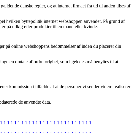
dende danske regler, og at internet firmaet fra tid til anden tilses af
pel hvilken byttepolitik internet webshoppen anvender. På grund af
er på udkig efter produkter til en mand eller kvinde.
 kigger på online webshoppens bedømmelser af inden du placerer din
ringe en omtale af ordreforløbet, som ligeledes må benyttes til at
er kommission i tilfælde af at de personer vi sender videre realiserer
opdaterede de anvendte data.
1
1
1
1
1
1
1
1
1
1
1
1
1
1
1
1
1
1
1
1
1
1
1
1
1
1