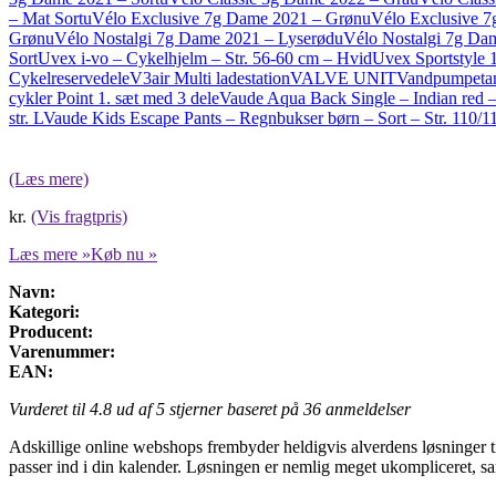
– Mat Sort
uVélo Exclusive 7g Dame 2021 – Grøn
uVélo Exclusive 7
Grøn
uVélo Nostalgi 7g Dame 2021 – Lyserød
uVélo Nostalgi 7g Da
Sort
Uvex i-vo – Cykelhjelm – Str. 56-60 cm – Hvid
Uvex Sportstyle 1
Cykelreservedele
V3air Multi ladestation
VALVE UNIT
Vandpumpetan
cykler Point 1. sæt med 3 dele
Vaude Aqua Back Single – Indian red – 
str. L
Vaude Kids Escape Pants – Regnbukser børn – Sort – Str. 110/1
(Læs mere)
kr.
(Vis fragtpris)
Læs mere »
Køb nu »
Navn:
Kategori:
Producent:
Varenummer:
EAN:
Vurderet til
4.8
ud af 5 stjerner baseret på
36
anmeldelser
Adskillige online webshops frembyder heldigvis alverdens løsninger ti
passer ind i din kalender. Løsningen er nemlig meget ukompliceret, sam