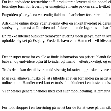
Du kan endvidere foretrække at få produkterne leveret til din bopæl ell
betalelige form for levering er unægtelig at hente pakken selv, hvilke
Fragttiden på er yderst væsentlig ifald man har behov for ordren inden f
Adskillige online shops yder levering efter en enkelt hverdag på deres f
sandsynligt kan nå at få ordren ud af døren inden de lageransatte har fr
En række internet butikker frembyder levering uden gebyr, men tit kr
opholder sig tæt på Esbjerg, Frederikshavn eller Hammel – vil blive at
Det er super nemt for os alle at finde information om priser i blandt fl
babyer, og endvidere også til kvinder og mænd – eftertrykkeligt, og e
Trods dette kan det til hver en tid vise sig lukrativt at granske diverse 
Man skal alligevel huske på, at i tilfælde af at en forhandler på nette
online butik. Handler med kort er trods alt inkluderet i en bestemmel
Vi anbefaler generelt handler med kort eller mobilbetaling. Alternativt
Før folk shopper i en forretning på nettet bør de for at være på den 