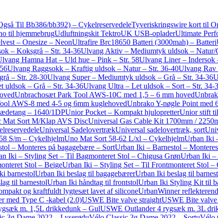
 Også Til Bb386/bb392) – Cykelreservedele
Tyveriskringswire kort til Or
no til hjemmebrug
Udluftningskit Tektro
UK USB-oplader
Ultimate Perf
elvest – Onesize – Neon
Ultrafire Brc18650 Batteri (3000mah) – Batteri
ok – Koksgrå – Str. 34-36
Ulvang Aktiv – Mediumtyk uldsok – Natur/G
lvang Hamna Hat – Uld hue – Pink – Str. 58
Ulvang Liner – Indersok –
 56
Ulvang Raggsokk – Kraftig uldsok – Natur – Str. 36-40
Ulvang Rav H
rå – Str. 28-30
Ulvang Super – Mediumtyk uldsok – Grå – Str. 34-36
U
t uldsok – Grå – Str. 34-36
Ulvang Ultra – Let uldsok – Sort – Str. 34-
hoved
Unbrachosæt Park Tool AWS-10C med 1,5 – 6 mm hoved
Unbrako
Tool AWS-8 med 4-5 og 6mm kuglehoved
Unbrako Y-nøgle Point med 6
kædetang – 1640/1DP
Unior Pocket – Kompakt hjulopretter
Unior stift t
0c Mat Sort M/Klap AVS Disc
Universal Gas Cable Kit 1700mm / 2250
elreservedele
Universal Sadelovertræk
Universal sadelovertræk, sort
Univ
58 S/m – Cykelhjelm
Uno Mat Sort 58-62 L/xl – Cykelhjelm
Urban Iki 
stol – Monteres på bagagebære – Sort
Urban Iki – Barnestol – Monteres 
n Iki – Styling Set – Til Bagmonteret Stol – Chigusa Grøn
Urban Iki –
monteret Stol – Beige
Urban Iki – Styling Set – Til Frontmonteret Stol 
ki barnestol
Urban Iki beslag til bagagebærer
Urban Iki beslag til barne
ag til barnestol
Urban Iki håndtag til frontstol
Urban Iki Styling Kit til b
pakt og kraftfuldt lygtesæt lavet af silicone
UrbanWinner reflekterend
r med Type C -kabel (2.0)
USWE Bite valve straight
USWE Bite valve t
gsæk m. 1,5L drikkedunk – Gul
USWE Outlander 4 rygsæk m. 3L dri
ic 3g Dame 2022 – Lyserød
uVélo Classic 3g Dame 2022 – Sort
uVélo 