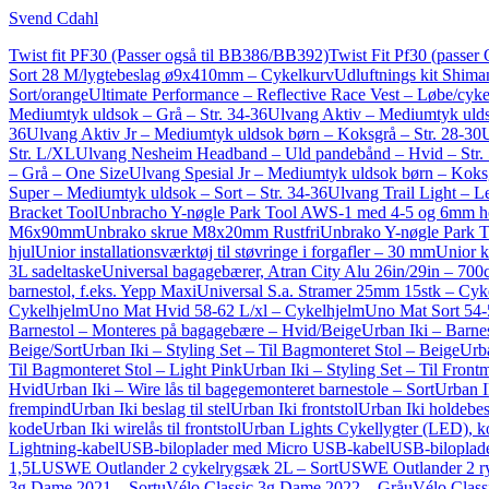
Svend Cdahl
Twist fit PF30 (Passer også til BB386/BB392)
Twist Fit Pf30 (passer
Sort 28 M/lygtebeslag ø9x410mm – Cykelkurv
Udluftnings kit Shima
Sort/orange
Ultimate Performance – Reflective Race Vest – Løbe/cyk
Mediumtyk uldsok – Grå – Str. 34-36
Ulvang Aktiv – Mediumtyk ulds
36
Ulvang Aktiv Jr – Mediumtyk uldsok børn – Koksgrå – Str. 28-30
U
Str. L/XL
Ulvang Nesheim Headband – Uld pandebånd – Hvid – Str.
– Grå – One Size
Ulvang Spesial Jr – Mediumtyk uldsok børn – Koksg
Super – Mediumtyk uldsok – Sort – Str. 34-36
Ulvang Trail Light – Le
Bracket Tool
Unbracho Y-nøgle Park Tool AWS-1 med 4-5 og 6mm 
M6x90mm
Unbrako skrue M8x20mm Rustfri
Unbrako Y-nøgle Park 
hjul
Unior installationsværktøj til støvringe i forgafler – 30 mm
Unior 
3L sadeltaske
Universal bagagebærer, Atran City Alu 26in/29in – 70
barnestol, f.eks. Yepp Maxi
Universal S.a. Stramer 25mm 15stk – Cyk
Cykelhjelm
Uno Mat Hvid 58-62 L/xl – Cykelhjelm
Uno Mat Sort 54-
Barnestol – Monteres på bagagebære – Hvid/Beige
Urban Iki – Barne
Beige/Sort
Urban Iki – Styling Set – Til Bagmonteret Stol – Beige
Urba
Til Bagmonteret Stol – Light Pink
Urban Iki – Styling Set – Til Front
Hvid
Urban Iki – Wire lås til bagegemonteret barnestole – Sort
Urban I
frempind
Urban Iki beslag til stel
Urban Iki frontstol
Urban Iki holdebesl
kode
Urban Iki wirelås til frontstol
Urban Lights Cykellygter (LED), kom
Lightning-kabel
USB-biloplader med Micro USB-kabel
USB-biloplade
1,5L
USWE Outlander 2 cykelrygsæk 2L – Sort
USWE Outlander 2 ry
3g Dame 2021 – Sort
uVélo Classic 3g Dame 2022 – Grå
uVélo Class