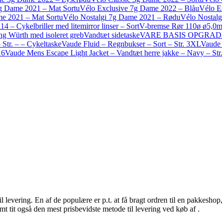
g Dame 2021 – Mat Sort
uVélo Exclusive 7g Dame 2022 – Blå
uVélo E
me 2021 – Mat Sort
uVélo Nostalgi 7g Dame 2021 – Rød
uVélo Nostalg
14 – Cykelbriller med litemirror linser – Sort
V-bremse Rør 110ø ø5,0m
g Würth med isoleret greb
Vandtæt sidetaske
VARE BASIS OPGRADERIN
Str. – – Cykeltaske
Vaude Fluid – Regnbukser – Sort – Str. 3XL
Vaude 
16
Vaude Mens Escape Light Jacket – Vandtæt herre jakke – Navy – Str
l levering. En af de populære er p.t. at få bragt ordren til en pakkesho
t tit også den mest prisbevidste metode til levering ved køb af .