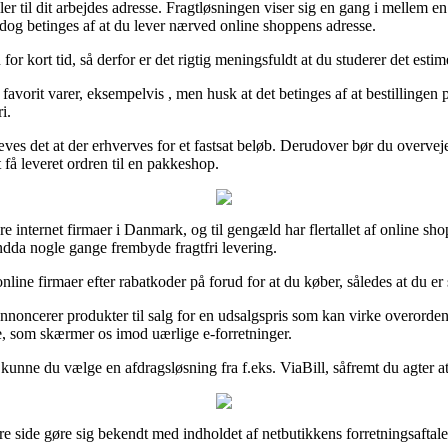
er til dit arbejdes adresse. Fragtløsningen viser sig en gang i mellem e
t dog betinges af at du lever nærved online shoppens adresse.
or kort tid, så derfor er det rigtig meningsfuldt at du studerer det esti
avorit varer, eksempelvis , men husk at det betinges af at bestillingen p
i.
æves det at der erhverves for et fastsat beløb. Derudover bør du overv
 få leveret ordren til en pakkeshop.
ere internet firmaer i Danmark, og til gengæld har flertallet af online sh
ndda nogle gange frembyde fragtfri levering.
online firmaer efter rabatkoder på forud for at du køber, således at du er 
t annoncerer produkter til salg for en udsalgspris som kan virke overord
se, som skærmer os imod uærlige e-forretninger.
 kunne du vælge en afdragsløsning fra f.eks. ViaBill, såfremt du agter at
sikre side gøre sig bekendt med indholdet af netbutikkens forretningsaf