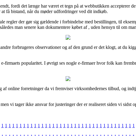
t, fordi det længe har været et tegn på at webbutikken accepterer de gæl
at få bistand, når du møder udfordringer ved dit indkøb.
e regler der gør sig gældende i forbindelse med bestillingen, til eksem
, således man senere kan dokumentere købet af , uden hensyn til om man 
llige andre forbrugeres observationer og af den grund er det klogt, at du
 i e-firmaets popularitet. I øvrigt ses nogle e-firmaer hvor folk kan fremb
f online forretninger da vi fremviser virksomhedernes tilbud, og indtjen
en vi tager ikke ansvar for justeringer der er realiseret siden vi sidst 
1
1
1
1
1
1
1
1
1
1
1
1
1
1
1
1
1
1
1
1
1
1
1
1
1
1
1
1
1
1
1
1
1
1
1
1
1