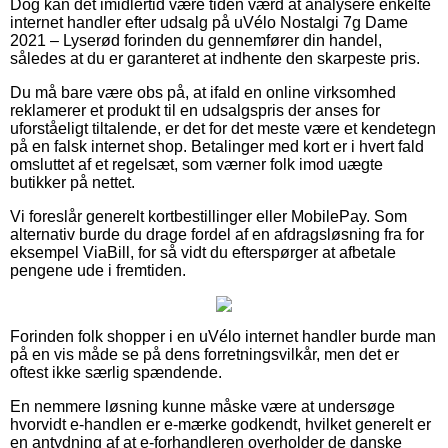
Dog kan det imidlertid være tiden værd at analysere enkelte
internet handler efter udsalg på uVélo Nostalgi 7g Dame
2021 – Lyserød forinden du gennemfører din handel,
således at du er garanteret at indhente den skarpeste pris.
Du må bare være obs på, at ifald en online virksomhed
reklamerer et produkt til en udsalgspris der anses for
uforståeligt tiltalende, er det for det meste være et kendetegn
på en falsk internet shop. Betalinger med kort er i hvert fald
omsluttet af et regelsæt, som værner folk imod uægte
butikker på nettet.
Vi foreslår generelt kortbestillinger eller MobilePay. Som
alternativ burde du drage fordel af en afdragsløsning fra for
eksempel ViaBill, for så vidt du efterspørger at afbetale
pengene ude i fremtiden.
Forinden folk shopper i en uVélo internet handler burde man
på en vis måde se på dens forretningsvilkår, men det er
oftest ikke særlig spændende.
En nemmere løsning kunne måske være at undersøge
hvorvidt e-handlen er e-mærke godkendt, hvilket generelt er
en antydning af at e-forhandleren overholder de danske