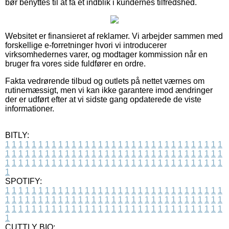
bør benyttes til at få et indblik i kundernes tilfredshed.
Websitet er finansieret af reklamer. Vi arbejder sammen med
forskellige e-forretninger hvori vi introducerer
virksomhedernes varer, og modtager kommission når en
bruger fra vores side fuldfører en ordre.
Fakta vedrørende tilbud og outlets på nettet værnes om
rutinemæssigt, men vi kan ikke garantere imod ændringer
der er udført efter at vi sidste gang opdaterede de viste
informationer.
BITLY:
1
1
1
1
1
1
1
1
1
1
1
1
1
1
1
1
1
1
1
1
1
1
1
1
1
1
1
1
1
1
1
1
1
1
1
1
1
1
1
1
1
1
1
1
1
1
1
1
1
1
1
1
1
1
1
1
1
1
1
1
1
1
1
1
1
1
1
1
1
1
1
1
1
1
1
1
1
1
1
1
1
1
1
1
1
1
1
1
1
1
1
1
1
1
1
1
1
1
1
1
SPOTIFY:
1
1
1
1
1
1
1
1
1
1
1
1
1
1
1
1
1
1
1
1
1
1
1
1
1
1
1
1
1
1
1
1
1
1
1
1
1
1
1
1
1
1
1
1
1
1
1
1
1
1
1
1
1
1
1
1
1
1
1
1
1
1
1
1
1
1
1
1
1
1
1
1
1
1
1
1
1
1
1
1
1
1
1
1
1
1
1
1
1
1
1
1
1
1
1
1
1
1
1
1
CUTTLY BIO: