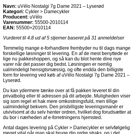
Navn:
uVélo Nostalgi 7g Dame 2021 – Lyserød
Kategori:
Cykler > Damecykler
Producent:
uVélo
Varenummer:
55500-2010114
EAN:
55500+2010114
Vurderet til
4.8
ud af 5 stjerner baseret på
31
anmeldelser
Temmelig mange e-forhandlere frembyder nu til dags mange
forskellige løsninger til levering. En af de mest benyttede er
lige nu pakkeshoppen, og så kan du blot hente dine nye
varer når det passer dig bedst. Løsningen er nemlig
ualmindeligt hensigtsmæssig, og ofte endda den billigste
form for levering ved køb af uVélo Nostalgi 7g Dame 2021 –
Lyserød.
Du kan ydermere tænke over at få pakken leveret til din
privatbolig eller til adressen på dit arbejde. Muligheden viser
sig som regel et hak mere omkostningsfuld, men tillige
ualmindeligt bekvem. Den prisbilligste leveringsmanér er
utvivlsomt at du selv henter ordren, hvilket dog forudsætter at
du bor i nærheden af e-forretningens hjemsted.
Antal dages levering på Cykler > Damecykler er selvfølgelig
meget vital når man skal bruge din ordre straks, og i det