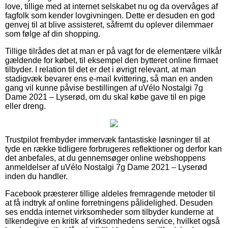
love, tillige med at internet selskabet nu og da overvåges af
fagfolk som kender lovgivningen. Dette er desuden en god
genvej til at blive assisteret, såfremt du oplever dilemmaer
som følge af din shopping.
Tillige tilrådes det at man er på vagt for de elementære vilkår
gældende for købet, til eksempel den bytteret online firmaet
tilbyder. I relation til det er det i øvrigt relevant, at man
stadigvæk bevarer ens e-mail kvittering, så man en anden
gang vil kunne påvise bestillingen af uVélo Nostalgi 7g
Dame 2021 – Lyserød, om du skal købe gave til en pige
eller dreng.
Trustpilot frembyder immervæk fantastiske løsninger til at
tyde en række tidligere forbrugeres reflektioner og derfor kan
det anbefales, at du gennemsøger online webshoppens
anmeldelser af uVélo Nostalgi 7g Dame 2021 – Lyserød
inden du handler.
Facebook præsterer tillige aldeles fremragende metoder til
at få indtryk af online forretningens pålidelighed. Desuden
ses endda internet virksomheder som tilbyder kunderne at
tilkendegive en kritik af virksomhedens service, hvilket også