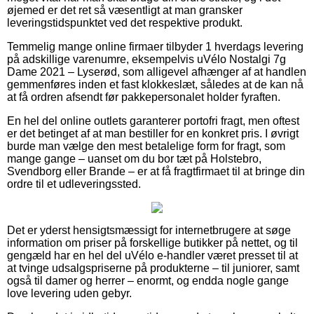
øjemed er det ret så væsentligt at man gransker
leveringstidspunktet ved det respektive produkt.
Temmelig mange online firmaer tilbyder 1 hverdags levering
på adskillige varenumre, eksempelvis uVélo Nostalgi 7g
Dame 2021 – Lyserød, som alligevel afhænger af at handlen
gemmenføres inden et fast klokkeslæt, således at de kan nå
at få ordren afsendt før pakkepersonalet holder fyraften.
En hel del online outlets garanterer portofri fragt, men oftest
er det betinget af at man bestiller for en konkret pris. I øvrigt
burde man vælge den mest betalelige form for fragt, som
mange gange – uanset om du bor tæt på Holstebro,
Svendborg eller Brande – er at få fragtfirmaet til at bringe din
ordre til et udleveringssted.
Det er yderst hensigtsmæssigt for internetbrugere at søge
information om priser på forskellige butikker på nettet, og til
gengæld har en hel del uVélo e-handler været presset til at
at tvinge udsalgspriserne på produkterne – til juniorer, samt
også til damer og herrer – enormt, og endda nogle gange
love levering uden gebyr.