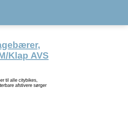
agebærer,
 M/Klap AVS
il alle citybikes,
terbare afstivere sørger