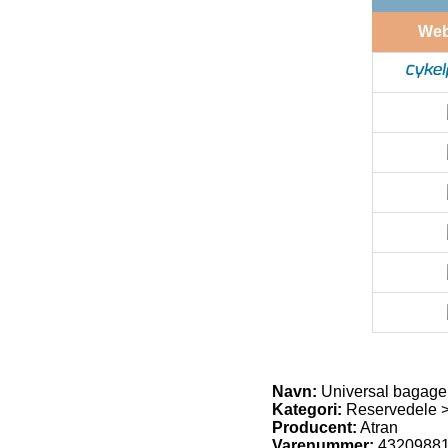
We
Navn:
Universal bagageb
Kategori:
Reservedele 
Producent:
Atran
Varenummer:
4320988