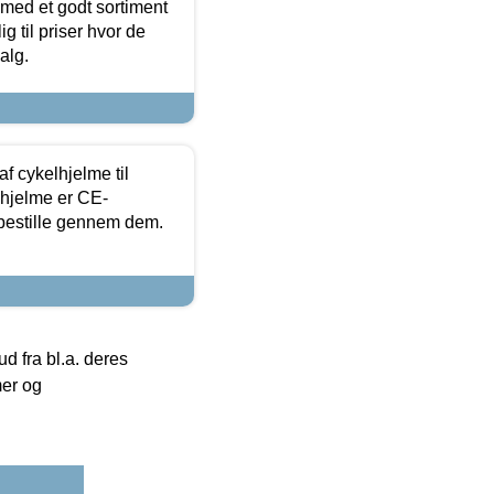
 med et godt sortiment
g til priser hvor de
alg.
f cykelhjelme til
lhjelme er CE-
 bestille gennem dem.
 fra bl.a. deres
mer og