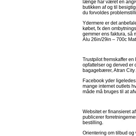
længe har været en angive
butikken af og til besigti
du forvoldes problemstill
Ydermere er det anbefale
købet, fx den ombytningsr
gemmer ens faktura, så m
Alu 26in/29in – 700c Mat
Trustpilot fremskaffer e
opfattelser og derved er 
bagagebærer, Atran City
Facebook yder ligeledes 
mange internet outlets h
måde må bruges til at af
Websitet er finansieret af
publicerer forretningern
bestilling.
Orientering om tilbud og 