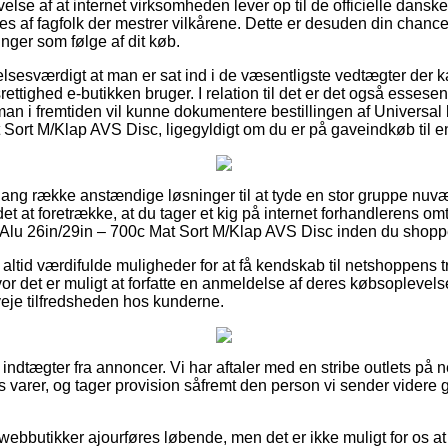
lse af at internet virksomheden lever op til de officielle danske
ges af fagfolk der mestrer vilkårene. Dette er desuden din chance f
inger som følge af dit køb.
lsesværdigt at man er sat ind i de væsentligste vedtægter der k
ettighed e-butikken bruger. I relation til det er det også essese
an i fremtiden vil kunne dokumentere bestillingen af Universal
 Sort M/Klap AVS Disc, ligegyldigt om du er på gaveindkøb til en
n lang række anstændige løsninger til at tyde en stor gruppe nu
det at foretrække, at du tager et kig på internet forhandlerens om
 Alu 26in/29in – 700c Mat Sort M/Klap AVS Disc inden du shopp
altid værdifulde muligheder for at få kendskab til netshoppens 
vor det er muligt at forfatte en anmeldelse af deres købsoplevel
veje tilfredsheden hos kunderne.
 indtægter fra annoncer. Vi har aftaler med en stribe outlets på n
es varer, og tager provision såfremt den person vi sender videre
webbutikker ajourføres løbende, men det er ikke muligt for os at