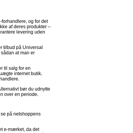
-forhandlere, og for det
kke af deres produkter –
arantere levering uden
r tilbud på Universal
 sådan at man er
til salg for en
uægte internet butik.
rhandlere.
lternativt bør du udnytte
en over en periode.
e se på netshoppens
tet e-mærket, da det