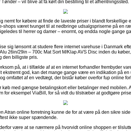
ønder – vil blive at få kørt din bestilling til et afhentningssted.
g nemt for købere at finde de laveste priser i blandt forskellige e
e-shops været tvunget til at nedbringe udsalgspriserne på en ræ
 ligeledes til herrer og damer – enormt, og endda nogle gange g
e sig lønsomt at studere flere internet varehuse i Danmark efte
 Alu 26in/29in – 700c Mat Sort M/Klap AVS Disc inden du køber,
 den billigste pris.
m på, at i tilfælde af at en internet forhandler frembyder varer 
elt ekstremt god, kan det mange gange være en indikation på en 
dog omfattet af en vedtægt, der bistår køber overfor fup online fo
for køb med gængse betalingskort eller betalinger med mobilen. A
 for eksempel ViaBill, for så vidt du tilstræber at godtgøre pris
 Atran online forretning kunne de for at være på den sikre sid
oftest ikke super spændende.
n derfor være at se nærmere på hvorvidt online shoppen er tilslut