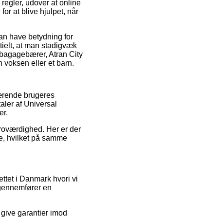
 regler, udover at online
or at blive hjulpet, når
an have betydning for
ntielt, at man stadigvæk
 bagagebærer, Atran City
 voksen eller et barn.
værende brugeres
taler af Universal
er.
troværdighed. Her er der
se, hvilket på samme
ettet i Danmark hvori vi
 gennemfører en
 give garantier imod