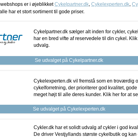
webshops er i øjeblikket
Cykelpartner.dk
,
Cykelexperten.dk
,
Cy
alle har et stort sortiment til gode priser.
Cykelpartner.dk sælger alt inden for cykler, cyke
har en bred vifte af reservedele til din cykel. Klik
udvalg.
Se udvalget på Cykelpartner.dk
Cykelexperten.dk vil fremstå som en troværdig o
cykelforretning, der prioriterer god kvalitet, god
meget højt til alle deres kunder. Klik her for at s
Se udvalget på Cykelexperten.dk
Cykler.dk har et solidt udvalg af cykler i god kvalit
De driver Vestjyllands største cykelbutik og kan