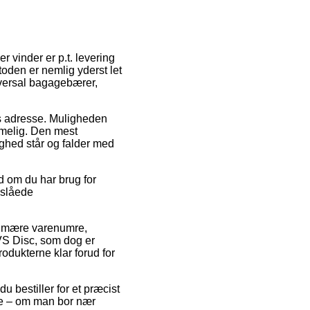
r vinder er p.t. levering
toden er nemlig yderst let
versal bagagebærer,
des adresse. Muligheden
melig. Den mest
ighed står og falder med
d om du har brug for
nslåede
primære varenumre,
VS Disc, som dog er
rodukterne klar forud for
 bestiller for et præcist
ne – om man bor nær