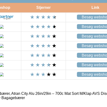
bshop
Stjerner
Link
Besøg websh
Besøg websh
Besøg websh
Besøg websh
Besøg websh
Besøg websh
Besøg websh
ærer, Atran City Alu 26in/29in – 700c Mat Sort M/Klap AVS Dis
> Bagagebærer
1