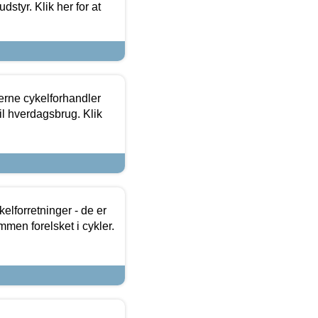
dstyr. Klik her for at
erne cykelforhandler
til hverdagsbrug. Klik
lforretninger - de er
mmen forelsket i cykler.