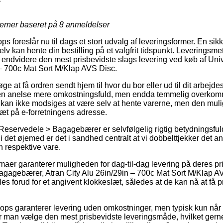
jerner baseret på
8
anmeldelser
s foreslår nu til dags et stort udvalg af leveringsformer. En sikke
elv kan hente din bestilling på et valgfrit tidspunkt. Leveringsme
endvidere den mest prisbevidste slags levering ved køb af Uni
 – 700c Mat Sort M/Klap AVS Disc.
øge at få ordren sendt hjem til hvor du bor eller ud til dit arbej
 en anelse mere omkostningsfuld, men endda temmelig overkom
g kan ikke modsiges at være selv at hente varerne, men den mul
 tæt på e-forretningens adresse.
Reservedele > Bagagebærer er selvfølgelig rigtig betydningsful
i det øjemed er det i sandhed centralt at vi dobbelttjekker det a
n respektive vare.
irmaer garanterer muligheden for dag-til-dag levering på deres 
agagebærer, Atran City Alu 26in/29in – 700c Mat Sort M/Klap A
lles forud for et angivent klokkeslæt, således at de kan nå at få p
ps garanterer levering uden omkostninger, men typisk kun når du
ør man vælge den mest prisbevidste leveringsmåde, hvilket ger