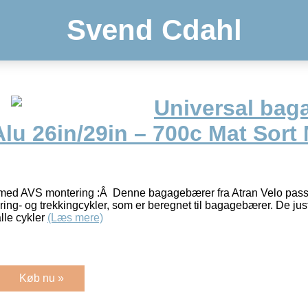
Svend Cdahl
Universal bag
Alu 26in/29in – 700c Mat Sort
ed AVS montering :Â Denne bagagebærer fra Atran Velo passer t
ring- og trekkingcykler, som er beregnet til bagagebærer. De jus
alle cykler
(Læs mere)
Køb nu »