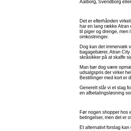
Aalborg, Svendborg eller T
Det er efterhånden virkeli
har en lang række Atran 
til piger og drenge, men
omkostninger.
Dog kan det immervæk vis
bagagebærer, Atran City
skråsikker på at skaffe sig
Man bør dog være opmærkso
udsalgspris der virker h
Bestillinger med kort er 
Generelt slår vi et slag 
en afbetalingsløsning som
Før nogen shopper hos en
betingelser, men det er 
Et alternativt forslag ka