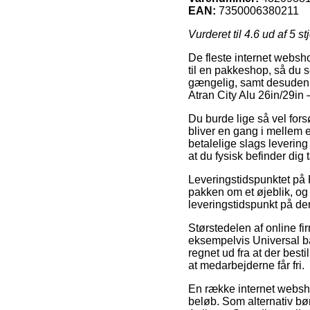
EAN:
7350006380211
Vurderet til
4.6
ud af 5 st
De fleste internet webshop
til en pakkeshop, så du s
gængelig, samt desuden 
Atran City Alu 26in/29in
Du burde lige så vel fors
bliver en gang i mellem
betalelige slags leverin
at du fysisk befinder dig
Leveringstidspunktet på 
pakken om et øjeblik, og 
leveringstidspunkt på de
Størstedelen af online f
eksempelvis Universal b
regnet ud fra at der besti
at medarbejderne får fri.
En række internet websho
beløb. Som alternativ b