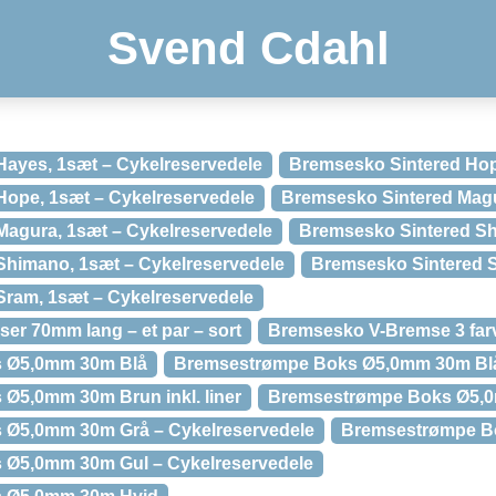
Svend Cdahl
ayes, 1sæt – Cykelreservedele
Bremsesko Sintered Hop
Hope, 1sæt – Cykelreservedele
Bremsesko Sintered Magu
agura, 1sæt – Cykelreservedele
Bremsesko Sintered S
Shimano, 1sæt – Cykelreservedele
Bremsesko Sintered 
ram, 1sæt – Cykelreservedele
er 70mm lang – et par – sort
Bremsesko V-Bremse 3 far
 Ø5,0mm 30m Blå
Bremsestrømpe Boks Ø5,0mm 30m Blå
Ø5,0mm 30m Brun inkl. liner
Bremsestrømpe Boks Ø5,
Ø5,0mm 30m Grå – Cykelreservedele
Bremsestrømpe B
Ø5,0mm 30m Gul – Cykelreservedele