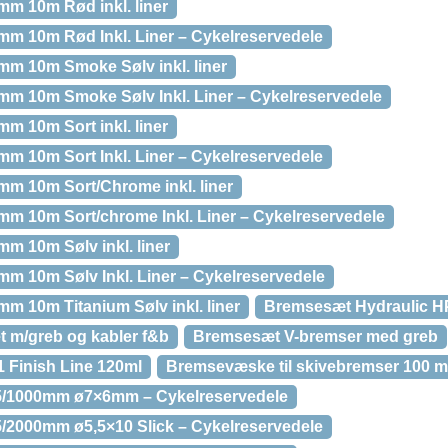
m 10m Rød inkl. liner
m 10m Rød Inkl. Liner – Cykelreservedele
m 10m Smoke Sølv inkl. liner
m 10m Smoke Sølv Inkl. Liner – Cykelreservedele
 10m Sort inkl. liner
 10m Sort Inkl. Liner – Cykelreservedele
m 10m Sort/Chrome inkl. liner
 10m Sort/chrome Inkl. Liner – Cykelreservedele
 10m Sølv inkl. liner
 10m Sølv Inkl. Liner – Cykelreservedele
 10m Titanium Sølv inkl. liner
Bremsesæt Hydraulic H
 m/greb og kabler f&b
Bremsesæt V-bremser med greb
Finish Line 120ml
Bremsevæske til skivebremser 100 m
5/1000mm ø7×6mm – Cykelreservedele
/2000mm ø5,5×10 Slick – Cykelreservedele