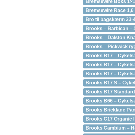
Bremsewire Boks 1×1
Bremsewire Race 1,6
Bro til bagskærm 33
Brooks – Barbican – S
Brooks – Dalston Knap
Brooks – Pickwick ryg
Brooks B17 – Cykelsa
Brooks B17 – Cykelsa
Brooks B17 – Cykelsa
Brooks B17 S – Cykel
Brooks B17 Standard 
Brooks B66 – Cykelsa
Brooks Bricklane Pann
Brooks C17 Organic li
Brooks Cambium – Hå