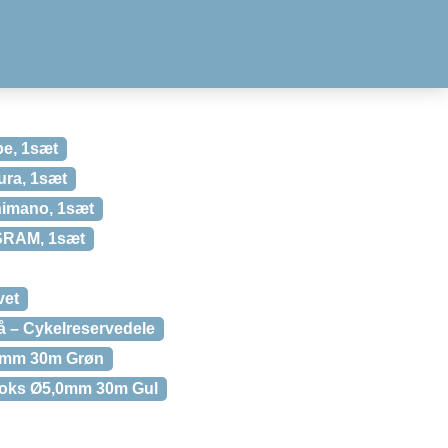
e, 1sæt
ra, 1sæt
himano, 1sæt
SRAM, 1sæt
vet
 – Cykelreservedele
0mm 30m Grøn
oks Ø5,0mm 30m Gul