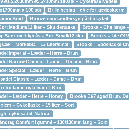
9 ø1,5/2000mm ø5,5×10mm 100stk – Cykelreservedele
 x1700mm x 100 stk
Brille beslag Hebie for kædeskærm
-45mm Bred
Bronze serviceeftersyn på din cykel
ort Medium/13 liter – Skuldertaske
Brooks – Challenge – S
 Sack med lynlås – Sort Small/12 liter
Brooks – Isle Of Wi
sæk – Mørkeblå – 13 Liter/small
Brooks – Sadeltaske Chal
del Imperial – Læder – Herre – Brun
del Narrow Classic – Læder – Unisex – Brun
del Special – Læder – Herre – Brun
sadel Classic – Læder – Dame – Brun
retro læder cykelsadel, Brun
del – Læder – Herre – Honey
Brooks B67 aged Brun, D
iers – Cykeltaske – 15 liter – Sort
ght cykelsadel, Natrual
ndtag Comfort i gummi – 100/100mm lang – Sort