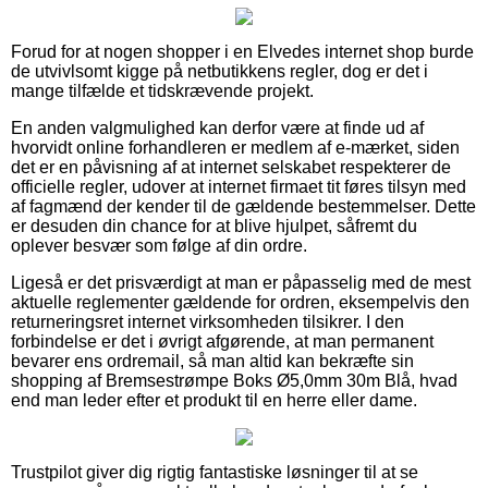
Forud for at nogen shopper i en Elvedes internet shop burde
de utvivlsomt kigge på netbutikkens regler, dog er det i
mange tilfælde et tidskrævende projekt.
En anden valgmulighed kan derfor være at finde ud af
hvorvidt online forhandleren er medlem af e-mærket, siden
det er en påvisning af at internet selskabet respekterer de
officielle regler, udover at internet firmaet tit føres tilsyn med
af fagmænd der kender til de gældende bestemmelser. Dette
er desuden din chance for at blive hjulpet, såfremt du
oplever besvær som følge af din ordre.
Ligeså er det prisværdigt at man er påpasselig med de mest
aktuelle reglementer gældende for ordren, eksempelvis den
returneringsret internet virksomheden tilsikrer. I den
forbindelse er det i øvrigt afgørende, at man permanent
bevarer ens ordremail, så man altid kan bekræfte sin
shopping af Bremsestrømpe Boks Ø5,0mm 30m Blå, hvad
end man leder efter et produkt til en herre eller dame.
Trustpilot giver dig rigtig fantastiske løsninger til at se