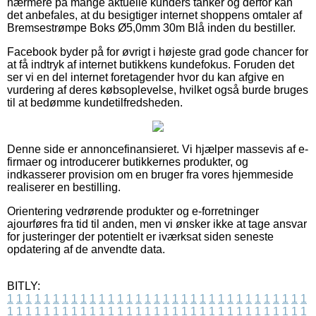
nærmere på mange aktuelle kunders tanker og derfor kan
det anbefales, at du besigtiger internet shoppens omtaler af
Bremsestrømpe Boks Ø5,0mm 30m Blå inden du bestiller.
Facebook byder på for øvrigt i højeste grad gode chancer for
at få indtryk af internet butikkens kundefokus. Foruden det
ser vi en del internet foretagender hvor du kan afgive en
vurdering af deres købsoplevelse, hvilket også burde bruges
til at bedømme kundetilfredsheden.
Denne side er annoncefinansieret. Vi hjælper massevis af e-
firmaer og introducerer butikkernes produkter, og
indkasserer provision om en bruger fra vores hjemmeside
realiserer en bestilling.
Orientering vedrørende produkter og e-forretninger
ajourføres fra tid til anden, men vi ønsker ikke at tage ansvar
for justeringer der potentielt er iværksat siden seneste
opdatering af de anvendte data.
BITLY:
1
1
1
1
1
1
1
1
1
1
1
1
1
1
1
1
1
1
1
1
1
1
1
1
1
1
1
1
1
1
1
1
1
1
1
1
1
1
1
1
1
1
1
1
1
1
1
1
1
1
1
1
1
1
1
1
1
1
1
1
1
1
1
1
1
1