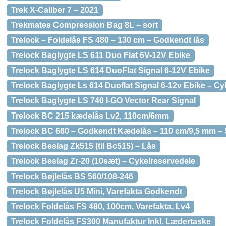
Trek X-Caliber 7 – 2021
Trekmates Compression Bag 8L – sort
Trelock – Foldelås FS 480 – 130 cm – Godkendt lås
Trelock Baglygte LS 611 Duo Flat 6V-12V Ebike
Trelock Baglygte LS 614 DuoFlat Signal 6-12V Ebike
Trelock Baglygte Ls 614 Duoflat Signal 6-12v Ebike – Cy
Trelock Baglygte LS 740 I-GO Vector Rear Signal
Trelock BC 215 kædelås Lv2, 110cm/6mm
Trelock BC 680 – Godkendt Kædelås – 110 cm/9,5 mm – 
Trelock Beslag Zk515 (til Bc515) – Lås
Trelock Beslag Zr-20 (10sæt) – Cykelreservedele
Trelock Bøjlelås BS 560/108-246
Trelock Bøjlelås U5 Mini, Varefakta Godkendt
Trelock Foldelås FS 480, 100cm, Varefakta, Lv4
Trelock Foldelås FS300 Manufaktur Inkl. Lædertaske