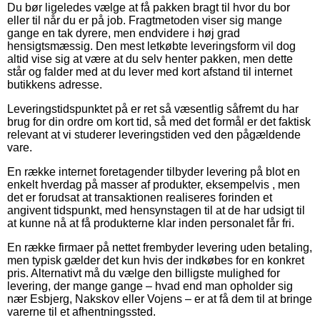
Du bør ligeledes vælge at få pakken bragt til hvor du bor
eller til når du er på job. Fragtmetoden viser sig mange
gange en tak dyrere, men endvidere i høj grad
hensigtsmæssig. Den mest letkøbte leveringsform vil dog
altid vise sig at være at du selv henter pakken, men dette
står og falder med at du lever med kort afstand til internet
butikkens adresse.
Leveringstidspunktet på er ret så væsentlig såfremt du har
brug for din ordre om kort tid, så med det formål er det faktisk
relevant at vi studerer leveringstiden ved den pågældende
vare.
En række internet foretagender tilbyder levering på blot en
enkelt hverdag på masser af produkter, eksempelvis , men
det er forudsat at transaktionen realiseres forinden et
angivent tidspunkt, med hensynstagen til at de har udsigt til
at kunne nå at få produkterne klar inden personalet får fri.
En række firmaer på nettet frembyder levering uden betaling,
men typisk gælder det kun hvis der indkøbes for en konkret
pris. Alternativt må du vælge den billigste mulighed for
levering, der mange gange – hvad end man opholder sig
nær Esbjerg, Nakskov eller Vojens – er at få dem til at bringe
varerne til et afhentningssted.