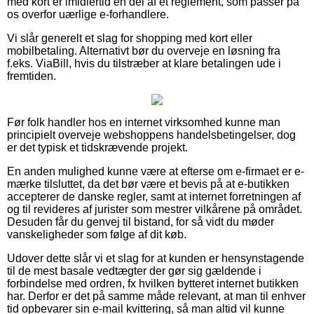
med kort er imidlertid en del af et reglement, som passer på
os overfor uærlige e-forhandlere.
Vi slår generelt et slag for shopping med kort eller
mobilbetaling. Alternativt bør du overveje en løsning fra
f.eks. ViaBill, hvis du tilstræber at klare betalingen ude i
fremtiden.
Før folk handler hos en internet virksomhed kunne man
principielt overveje webshoppens handelsbetingelser, dog
er det typisk et tidskrævende projekt.
En anden mulighed kunne være at efterse om e-firmaet er e-
mærke tilsluttet, da det bør være et bevis på at e-butikken
accepterer de danske regler, samt at internet forretningen af
og til revideres af jurister som mestrer vilkårene på området.
Desuden får du genvej til bistand, for så vidt du møder
vanskeligheder som følge af dit køb.
Udover dette slår vi et slag for at kunden er hensynstagende
til de mest basale vedtægter der gør sig gældende i
forbindelse med ordren, fx hvilken bytteret internet butikken
har. Derfor er det på samme måde relevant, at man til enhver
tid opbevarer sin e-mail kvittering, så man altid vil kunne