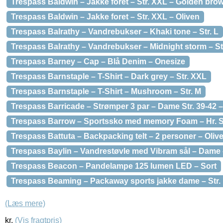
Trespass Baldwin – Jakke foret – Str. XXL – Golden bro
Trespass Baldwin – Jakke foret – Str. XXL – Oliven
Trespass Balrathy – Vandrebukser – Khaki tone – Str. L
Trespass Balrathy – Vandrebukser – Midnight storm – Str
Trespass Barney – Cap – Blå Denim – Onesize
Trespass Barnstaple – T-Shirt – Dark grey – Str. XXL
Trespass Barnstaple – T-Shirt – Mushroom – Str. M
Trespass Barricade – Strømper 3 par – Dame Str. 39-42 – 
Trespass Barrow – Sportssko med memory Foam – Hr. St
Trespass Battuta – Backpacking telt – 2 personer – Oliv
Trespass Baylin – Vandrestøvle med Vibram sål – Dame –
Trespass Beacon – Pandelampe 125 lumen LED – Sort
Trespass Beaming – Packaway sports jakke dame – Str. 
(Læs mere)
kr.
(Vis fragtpris)