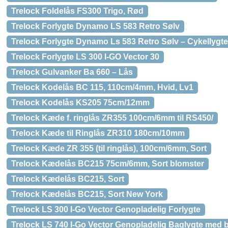
Trelock Foldelås FS300 Trigo, Rød
Trelock Forlygte Dynamo LS 583 Retro Sølv
Trelock Forlygte Dynamo Ls 583 Retro Sølv – Cykellygte
Trelock Forlygte LS 300 I-GO Vector 30
Trelock Gulvanker Ba 660 – Lås
Trelock Kodelås BC 115, 110cm/4mm, Hvid, Lv1
Trelock Kodelås KS205 75cm/12mm
Trelock Kæde f. ringlås ZR355 100cm/6mm til RS450/
Trelock Kæde til Ringlås ZR310 180cm/10mm
Trelock Kæde ZR 355 (til ringlås), 100cm/6mm, Sort
Trelock Kædelås BC215 75cm/6mm, Sort blomster
Trelock Kædelås BC215, Sort
Trelock Kædelås BC215, Sort New York
Trelock LS 300 I-Go Vector Genopladelig Forlygte
Trelock LS 740 I-Go Vector Genopladelig Baglygte med 