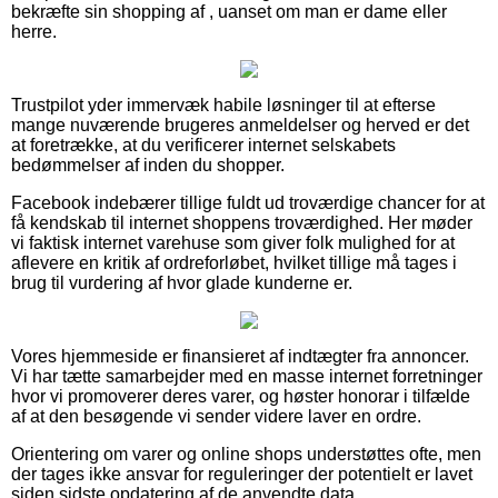
bekræfte sin shopping af , uanset om man er dame eller
herre.
Trustpilot yder immervæk habile løsninger til at efterse
mange nuværende brugeres anmeldelser og herved er det
at foretrække, at du verificerer internet selskabets
bedømmelser af inden du shopper.
Facebook indebærer tillige fuldt ud troværdige chancer for at
få kendskab til internet shoppens troværdighed. Her møder
vi faktisk internet varehuse som giver folk mulighed for at
aflevere en kritik af ordreforløbet, hvilket tillige må tages i
brug til vurdering af hvor glade kunderne er.
Vores hjemmeside er finansieret af indtægter fra annoncer.
Vi har tætte samarbejder med en masse internet forretninger
hvor vi promoverer deres varer, og høster honorar i tilfælde
af at den besøgende vi sender videre laver en ordre.
Orientering om varer og online shops understøttes ofte, men
der tages ikke ansvar for reguleringer der potentielt er lavet
siden sidste opdatering af de anvendte data.