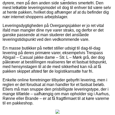
dyrere, men på den anden side særdeles smertefri. Den
mest letkøbte leveringsmodel vil dog til enhver tid være selv
at hente pakken, hvilket dog afhænger af at du befinder dig
nær internet shoppens arbejdslager.
Leveringsdygtigheden på Overgangsjakker er jo ret vital
ifald man mangler dine nye varer straks, og derfor er det
ganske passende at man studerer det anslåede
leveringstidspunkt ved den vedkommende vare.
En masse butikker på nettet stiller udsigt til dag-til-dag
levering på deres primære varer, eksempelvis Trespass
Abigail – Casual jakke dame – Str. L – Mørk grå, der dog
påkræver at bestillingen realiseres før et fastsat tidspunkt,
med hensynstagen til at de med sikkerhed kan nå at få
pakken skippet afsted før de logistikansatte har fri.
Enkelte online forretninger tilbyder gebyrfri levering, men i
reglen er det forudsat at man handler for et fastsat beløb.
Ellers må man snuppe den prisbilligste leveringstype, der i
mange tilfælde – uafhængig om man opholder sig i Aarhus,
Rønne eller Brande – er at få fragtfirmaet til at køre varerne
til en pakkeshop.