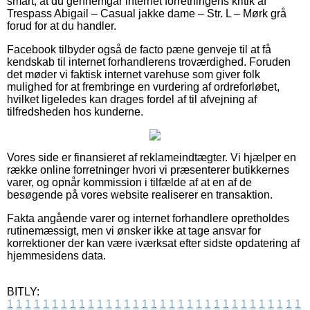
smart, at du gennemgår internet forretningens kritik af
Trespass Abigail – Casual jakke dame – Str. L – Mørk grå
forud for at du handler.
Facebook tilbyder også de facto pæne genveje til at få
kendskab til internet forhandlerens troværdighed. Foruden
det møder vi faktisk internet varehuse som giver folk
mulighed for at frembringe en vurdering af ordreforløbet,
hvilket ligeledes kan drages fordel af til afvejning af
tilfredsheden hos kunderne.
Vores side er finansieret af reklameindtægter. Vi hjælper en
række online forretninger hvori vi præsenterer butikkernes
varer, og opnår kommission i tilfælde af at en af de
besøgende på vores website realiserer en transaktion.
Fakta angående varer og internet forhandlere opretholdes
rutinemæssigt, men vi ønsker ikke at tage ansvar for
korrektioner der kan være iværksat efter sidste opdatering af
hjemmesidens data.
BITLY:
1
1
1
1
1
1
1
1
1
1
1
1
1
1
1
1
1
1
1
1
1
1
1
1
1
1
1
1
1
1
1
1
1