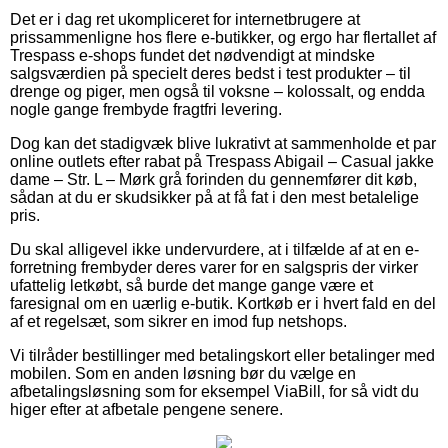
Det er i dag ret ukompliceret for internetbrugere at
prissammenligne hos flere e-butikker, og ergo har flertallet af
Trespass e-shops fundet det nødvendigt at mindske
salgsværdien på specielt deres bedst i test produkter – til
drenge og piger, men også til voksne – kolossalt, og endda
nogle gange frembyde fragtfri levering.
Dog kan det stadigvæk blive lukrativt at sammenholde et par
online outlets efter rabat på Trespass Abigail – Casual jakke
dame – Str. L – Mørk grå forinden du gennemfører dit køb,
sådan at du er skudsikker på at få fat i den mest betalelige
pris.
Du skal alligevel ikke undervurdere, at i tilfælde af at en e-
forretning frembyder deres varer for en salgspris der virker
ufattelig letkøbt, så burde det mange gange være et
faresignal om en uærlig e-butik. Kortkøb er i hvert fald en del
af et regelsæt, som sikrer en imod fup netshops.
Vi tilråder bestillinger med betalingskort eller betalinger med
mobilen. Som en anden løsning bør du vælge en
afbetalingsløsning som for eksempel ViaBill, for så vidt du
higer efter at afbetale pengene senere.