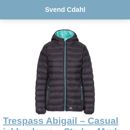
Svend Cdahl
Trespass Abigail – Casual