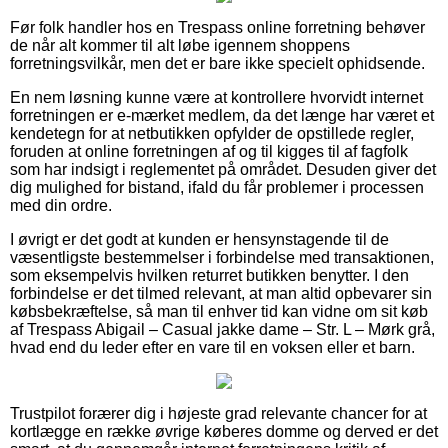
Før folk handler hos en Trespass online forretning behøver
de når alt kommer til alt løbe igennem shoppens
forretningsvilkår, men det er bare ikke specielt ophidsende.
En nem løsning kunne være at kontrollere hvorvidt internet
forretningen er e-mærket medlem, da det længe har været et
kendetegn for at netbutikken opfylder de opstillede regler,
foruden at online forretningen af og til kigges til af fagfolk
som har indsigt i reglementet på området. Desuden giver det
dig mulighed for bistand, ifald du får problemer i processen
med din ordre.
I øvrigt er det godt at kunden er hensynstagende til de
væsentligste bestemmelser i forbindelse med transaktionen,
som eksempelvis hvilken returret butikken benytter. I den
forbindelse er det tilmed relevant, at man altid opbevarer sin
købsbekræftelse, så man til enhver tid kan vidne om sit køb
af Trespass Abigail – Casual jakke dame – Str. L – Mørk grå,
hvad end du leder efter en vare til en voksen eller et barn.
Trustpilot forærer dig i højeste grad relevante chancer for at
kortlægge en række øvrige køberes domme og derved er det