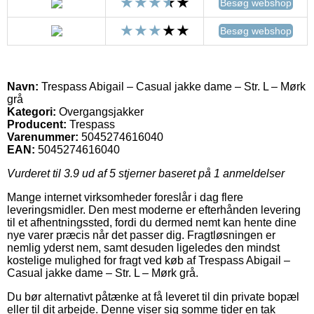
Besøg webshop
Besøg webshop
Navn:
Trespass Abigail – Casual jakke dame – Str. L – Mørk
grå
Kategori:
Overgangsjakker
Producent:
Trespass
Varenummer:
5045274616040
EAN:
5045274616040
Vurderet til
3.9
ud af 5 stjerner baseret på
1
anmeldelser
Mange internet virksomheder foreslår i dag flere
leveringsmidler. Den mest moderne er efterhånden levering
til et afhentningssted, fordi du dermed nemt kan hente dine
nye varer præcis når det passer dig. Fragtløsningen er
nemlig yderst nem, samt desuden ligeledes den mindst
kostelige mulighed for fragt ved køb af Trespass Abigail –
Casual jakke dame – Str. L – Mørk grå.
Du bør alternativt påtænke at få leveret til din private bopæl
eller til dit arbejde. Denne viser sig somme tider en tak