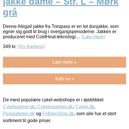
jakke dame – Str. L – Mørk
grå
Denne Abigail jakke fra Trespass er en let dunjakke, som
egner sig godt til brug i overgangsperioderne. Jakken er
produceret med ColdHeat-teknologi…
(Læs mere)
349
kr.
(Vis fragtpris)
Læs mere »
Køb nu »
De mest populære cykel-webshops er i øjeblikket
Cykelpartner.dk
,
Cykelexperten.dk
,
Cykler.dk
,
Pedalatleten.dk
og
FriBikeShop.dk
, som alle har et stort
sortiment til gode priser.