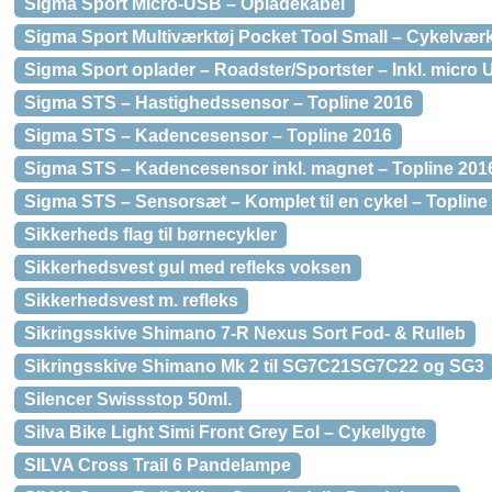
Sigma Sport Micro-USB – Opladekabel
Sigma Sport Multiværktøj Pocket Tool Small – Cykelværk
Sigma Sport oplader – Roadster/Sportster – Inkl. micro
Sigma STS – Hastighedssensor – Topline 2016
Sigma STS – Kadencesensor – Topline 2016
Sigma STS – Kadencesensor inkl. magnet – Topline 201
Sigma STS – Sensorsæt – Komplet til en cykel – Topline
Sikkerheds flag til børnecykler
Sikkerhedsvest gul med refleks voksen
Sikkerhedsvest m. refleks
Sikringsskive Shimano 7-R Nexus Sort Fod- & Rulleb
Sikringsskive Shimano Mk 2 til SG7C21SG7C22 og SG3
Silencer Swissstop 50ml.
Silva Bike Light Simi Front Grey Eol – Cykellygte
SILVA Cross Trail 6 Pandelampe