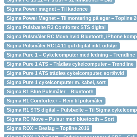
Sigma Power magnet – Til kadence
Sigma Power Magnet – Til montering på eger – Topline 
Sigma Pulsbælte R3 Comfortex STS digital
Sigma Pulsmåler RC Move hvid Bluetooth, iPhone komp
Sigma Pulsmåler RC14.11 gul digital inkl. udstyr
Sigma Pure 1 – Cykelcomputer med ledning – Trendline
Sigma Pure 1 ATS – Trådløs cykelcomputer – Trendline
Sigma Pure 1 ATS trådløs cykelcomputer, sort/hvid
Sigma Pure 1 cykelcomputer m. kabel, sort
Sigma R1 Blue Pulsmåler – Bluetooth
Sigma R1 Comfortex+ – Rem til pulsmåler
Sigma R1 STS digital – Pulsbælte – Til Sigma cykelcom
Sigma RC Move – Pulsur med bluetooth – Sort
Sigma ROX – Beslag – Topline 2016