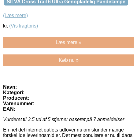
SILVA Cross Trail 6 Ultra Genopladelig Pandelampe
(Læs mere)
kr.
(Vis fragtpris)
Læs mere »
Køb nu »
Navn:
Kategori:
Producent:
Varenummer:
EAN:
Vurderet til
3.5
ud af 5 stjerner baseret på
7
anmeldelser
En hel del internet outlets udlover nu om stunder mange
forskellige leveringsmidler. Det mest populære er nu til dags