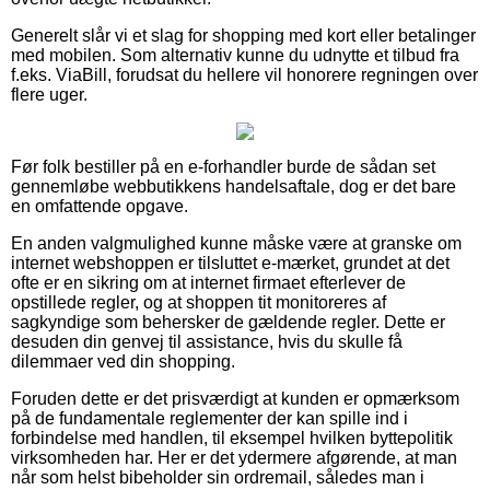
Generelt slår vi et slag for shopping med kort eller betalinger
med mobilen. Som alternativ kunne du udnytte et tilbud fra
f.eks. ViaBill, forudsat du hellere vil honorere regningen over
flere uger.
Før folk bestiller på en e-forhandler burde de sådan set
gennemløbe webbutikkens handelsaftale, dog er det bare
en omfattende opgave.
En anden valgmulighed kunne måske være at granske om
internet webshoppen er tilsluttet e-mærket, grundet at det
ofte er en sikring om at internet firmaet efterlever de
opstillede regler, og at shoppen tit monitoreres af
sagkyndige som behersker de gældende regler. Dette er
desuden din genvej til assistance, hvis du skulle få
dilemmaer ved din shopping.
Foruden dette er det prisværdigt at kunden er opmærksom
på de fundamentale reglementer der kan spille ind i
forbindelse med handlen, til eksempel hvilken byttepolitik
virksomheden har. Her er det ydermere afgørende, at man
når som helst bibeholder sin ordremail, således man i