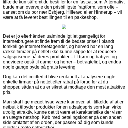
tilfælde kun såfremt du bestiller for en fastsat sum. Alternativt
burde man overveje den prisbilligste fragtform, som ofte –
uanset om du bor nær Esbjerg, Hillerød eller Hinnerup – vil
være at få leveret bestillingen til en pakkeshop.
Det er jo efterhånden ualmindeligt let gængeligt for
internetbrugere at finde frem til de bedste priser i blandt
forskellige internet foretagender, og herved har en lang
række firmaer på nettet ikke kunne slippe for at reducere
salgspriserne på deres produkter – til børn og babyer, og
endvidere også til damer og herrer – betragteligt, og endda
nogle gange byde på gratis levering.
Dog kan det imidlertid blive rentabelt at analysere nogle
enkelte firmaer på nettet efter rabat på forud for at du
shopper, sådan at du er sikret at modtage den mest attraktive
pris.
Man skal lige meget hvad være klar over, at i tilfælde af at en
netbutik tilbyder produkter for en udsalgspris som kan virke
utrolig attraktiv, kunne det tit være et karakteristika der viser
en uægte netshop. Køb med betalingskort er på den anden
side omfattet af en orden, der passer på dig som kunde
overfor uægte netbutikker.