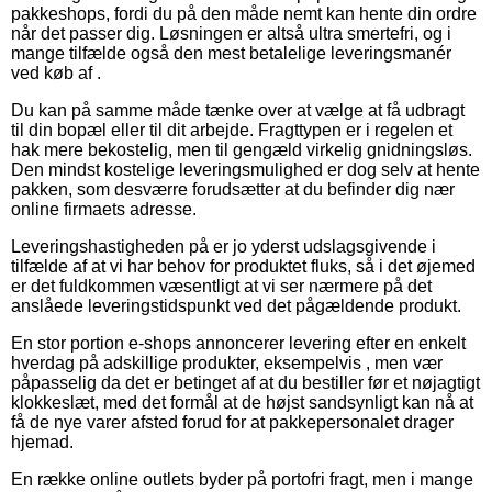
pakkeshops, fordi du på den måde nemt kan hente din ordre
når det passer dig. Løsningen er altså ultra smertefri, og i
mange tilfælde også den mest betalelige leveringsmanér
ved køb af .
Du kan på samme måde tænke over at vælge at få udbragt
til din bopæl eller til dit arbejde. Fragttypen er i regelen et
hak mere bekostelig, men til gengæld virkelig gnidningsløs.
Den mindst kostelige leveringsmulighed er dog selv at hente
pakken, som desværre forudsætter at du befinder dig nær
online firmaets adresse.
Leveringshastigheden på er jo yderst udslagsgivende i
tilfælde af at vi har behov for produktet fluks, så i det øjemed
er det fuldkommen væsentligt at vi ser nærmere på det
anslåede leveringstidspunkt ved det pågældende produkt.
En stor portion e-shops annoncerer levering efter en enkelt
hverdag på adskillige produkter, eksempelvis , men vær
påpasselig da det er betinget af at du bestiller før et nøjagtigt
klokkeslæt, med det formål at de højst sandsynligt kan nå at
få de nye varer afsted forud for at pakkepersonalet drager
hjemad.
En række online outlets byder på portofri fragt, men i mange