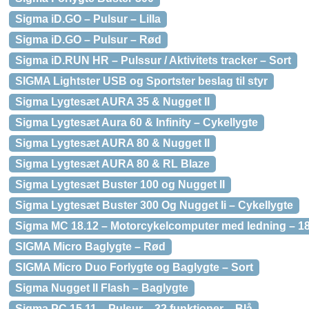
Sigma iD.GO – Pulsur – Lilla
Sigma iD.GO – Pulsur – Rød
Sigma iD.RUN HR – Pulssur / Aktivitets tracker – Sort
SIGMA Lightster USB og Sportster beslag til styr
Sigma Lygtesæt AURA 35 & Nugget II
Sigma Lygtesæt Aura 60 & Infinity – Cykellygte
Sigma Lygtesæt AURA 80 & Nugget II
Sigma Lygtesæt AURA 80 & RL Blaze
Sigma Lygtesæt Buster 100 og Nugget II
Sigma Lygtesæt Buster 300 Og Nugget Ii – Cykellygte
Sigma MC 18.12 – Motorcykelcomputer med ledning – 18 f
SIGMA Micro Baglygte – Rød
SIGMA Micro Duo Forlygte og Baglygte – Sort
Sigma Nugget II Flash – Baglygte
Sigma PC 15.11 – Pulsur – 32 funktioner – Blå