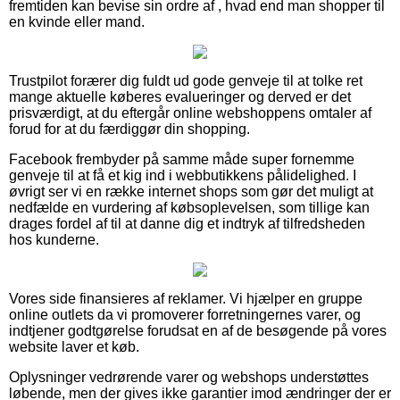
fremtiden kan bevise sin ordre af , hvad end man shopper til
en kvinde eller mand.
Trustpilot forærer dig fuldt ud gode genveje til at tolke ret
mange aktuelle køberes evalueringer og derved er det
prisværdigt, at du eftergår online webshoppens omtaler af
forud for at du færdiggør din shopping.
Facebook frembyder på samme måde super fornemme
genveje til at få et kig ind i webbutikkens pålidelighed. I
øvrigt ser vi en række internet shops som gør det muligt at
nedfælde en vurdering af købsoplevelsen, som tillige kan
drages fordel af til at danne dig et indtryk af tilfredsheden
hos kunderne.
Vores side finansieres af reklamer. Vi hjælper en gruppe
online outlets da vi promoverer forretningernes varer, og
indtjener godtgørelse forudsat en af de besøgende på vores
website laver et køb.
Oplysninger vedrørende varer og webshops understøttes
løbende, men der gives ikke garantier imod ændringer der er