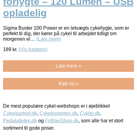
forlygte – 120 Lumen – USB
opladelig
Sigma Buster 100 Power er en letvægts cykellygte, som er
perfekt til dig, der kører på cykel til arbejdet tidligt om
morgenen el…
(Læs mere)
189
kr.
(Vis fragtpris)
Læs mere »
Køb nu »
De mest populære cykel-webshops er i øjeblikket
Cykelpartner.dk
,
Cykelexperten.dk
,
Cykler.dk
,
Pedalatleten.dk
og
FriBikeShop.dk
, som alle har et stort
sortiment til gode priser.