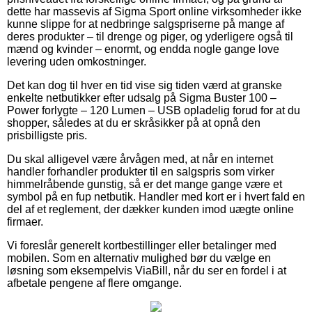
dette har massevis af Sigma Sport online virksomheder ikke
kunne slippe for at nedbringe salgspriserne på mange af
deres produkter – til drenge og piger, og yderligere også til
mænd og kvinder – enormt, og endda nogle gange love
levering uden omkostninger.
Det kan dog til hver en tid vise sig tiden værd at granske
enkelte netbutikker efter udsalg på Sigma Buster 100 –
Power forlygte – 120 Lumen – USB opladelig forud for at du
shopper, således at du er skråsikker på at opnå den
prisbilligste pris.
Du skal alligevel være årvågen med, at når en internet
handler forhandler produkter til en salgspris som virker
himmelråbende gunstig, så er det mange gange være et
symbol på en fup netbutik. Handler med kort er i hvert fald en
del af et reglement, der dækker kunden imod uægte online
firmaer.
Vi foreslår generelt kortbestillinger eller betalinger med
mobilen. Som en alternativ mulighed bør du vælge en
løsning som eksempelvis ViaBill, når du ser en fordel i at
afbetale pengene af flere omgange.