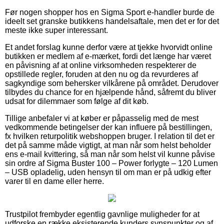
Før nogen shopper hos en Sigma Sport e-handler burde de
ideelt set granske butikkens handelsaftale, men det er for det
meste ikke super interessant.
Et andet forslag kunne derfor være at tjekke hvorvidt online
butikken er medlem af e-mærket, fordi det længe har været
en påvisning af at online virksomheden respekterer de
opstillede regler, foruden at den nu og da revurderes af
sagkyndige som behersker vilkårene på området. Derudover
tilbydes du chance for en hjælpende hånd, såfremt du bliver
udsat for dilemmaer som følge af dit køb.
Tillige anbefaler vi at køber er påpasselig med de mest
vedkommende betingelser der kan influere på bestillingen,
fx hvilken returpolitik webshoppen bruger. I relation til det er
det på samme måde vigtigt, at man når som helst beholder
ens e-mail kvittering, så man når som helst vil kunne påvise
sin ordre af Sigma Buster 100 – Power forlygte – 120 Lumen
– USB opladelig, uden hensyn til om man er på udkig efter
varer til en dame eller herre.
Trustpilot frembyder egentlig gavnlige muligheder for at
udforske en række eksisterende kunders synspunkter og af