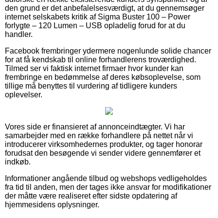
den grund er det anbefalelsesværdigt, at du gennemsøger
internet selskabets kritik af Sigma Buster 100 – Power
forlygte – 120 Lumen – USB opladelig forud for at du
handler.
Facebook frembringer ydermere nogenlunde solide chancer
for at få kendskab til online forhandlerens troværdighed.
Tilmed ser vi faktisk internet firmaer hvor kunder kan
frembringe en bedømmelse af deres købsoplevelse, som
tillige må benyttes til vurdering af tidligere kunders
oplevelser.
Vores side er finansieret af annonceindtægter. Vi har
samarbejder med en række forhandlere på nettet når vi
introducerer virksomhedernes produkter, og tager honorar
forudsat den besøgende vi sender videre gennemfører et
indkøb.
Informationer angående tilbud og webshops vedligeholdes
fra tid til anden, men der tages ikke ansvar for modifikationer
der måtte være realiseret efter sidste opdatering af
hjemmesidens oplysninger.