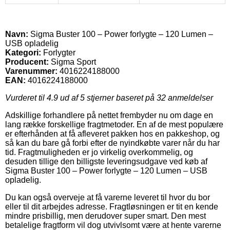
Navn:
Sigma Buster 100 – Power forlygte – 120 Lumen –
USB opladelig
Kategori:
Forlygter
Producent:
Sigma Sport
Varenummer:
4016224188000
EAN:
4016224188000
Vurderet til
4.9
ud af 5 stjerner baseret på
32
anmeldelser
Adskillige forhandlere på nettet frembyder nu om dage en
lang række forskellige fragtmetoder. En af de mest populære
er efterhånden at få afleveret pakken hos en pakkeshop, og
så kan du bare gå forbi efter de nyindkøbte varer når du har
tid. Fragtmuligheden er jo virkelig overkommelig, og
desuden tillige den billigste leveringsudgave ved køb af
Sigma Buster 100 – Power forlygte – 120 Lumen – USB
opladelig.
Du kan også overveje at få varerne leveret til hvor du bor
eller til dit arbejdes adresse. Fragtløsningen er tit en kende
mindre prisbillig, men derudover super smart. Den mest
betalelige fragtform vil dog utvivlsomt være at hente varerne