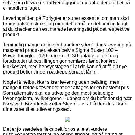
selv, som desværre nødvendiggør at du opholder dig tæt på
e-handlens lager.
Leveringstiden på Forlygter er super essentiel om man skal
bruge pakken straks, og med det formål er det nemlig klogt
at du checker den estimerede leveringstid på det respektive
produkt.
Temmelig mange online forhandlere yder 1 dags levering på
masser af produkter, eksempelvis Sigma Buster 100 –
Power forlygte – 120 Lumen – USB opladelig, der dog
forudsætter at bestillingen gennemføres før et konkret
klokkeslæt, med hensynstagen til at de kan nå at få dit nye
produkt betjent inden pakkepersonalet får fri.
Nogle få netbutikker sikrer levering uden betaling, men i
mange tilfælde kræver det at der aftages for en bestemt pris.
Som alternativ skal du udvælge den mest betalelige
leveringsform, hvilket gerne – uanset om du befinder sig nær
Næstved, Brønderslev eller Skjern – er at få dem til at køre
dine varer til et udleveringssted.
Det er jo særdeles fleksibelt for os alle at vurdere
prisniveauet fra forskellige online firmaer, og på grund af