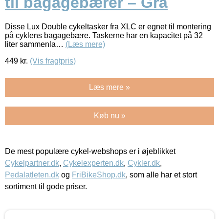
til bagagebærer – Grå
Disse Lux Double cykeltasker fra XLC er egnet til montering
på cyklens bagagebære. Taskerne har en kapacitet på 32
liter sammenla…
(Læs mere)
449
kr.
(Vis fragtpris)
Læs mere »
Køb nu »
De mest populære cykel-webshops er i øjeblikket
Cykelpartner.dk
,
Cykelexperten.dk
,
Cykler.dk
,
Pedalatleten.dk
og
FriBikeShop.dk
, som alle har et stort
sortiment til gode priser.