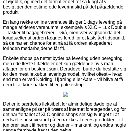
et øjeblik, og med det formål er det ret så klogt at vi
besigtiger den estimerede leveringstid på det pågældende
produkt.
En lang række online varehuse tilsiger 1 dags levering på
mange af deres varenumre, eksempelvis XLC – Lux Double
– Tasker til bagagebærer – Grå, men vær vagtsom da det
forudsætter at ordren lægges forud for et fastslået tidspunkt,
så de har en chance for at nå at få ordren ekspederet
forinden medarbejderne får fri.
Enkelte shops på nettet byder på levering uden beregning,
men i de fleste tilfælde er det kun gældende hvis man
aftager for en bestemt sum. Derudover burde du beslutte sig
for den mest letkøbte leveringsmodel, hvilket oftest – hvad
end man er ved Kolding, Hjørring eller Aars – vil blive at få
dem til at køre pakken til en pakkeshop.
Det er jo særdeles fleksibelt for almindelige dødelige at
sammenligne priser på tværs af internet foretagender, og for
det har flertallet af XLC online shops set sig tvunget til at
nedsætte prisniveauet på en række af deres produkter – til
juniorer, samt til herrer og damer – markant, og endda nogle
gange frembyde fragt uden gebyr.