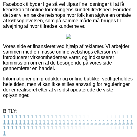
Facebook tilbyder lige så vel tilpas fine løsninger til at få
kendskab til online forretningens kundetilfredshed. Foruden
det ser vi en række netshops hvor folk kan afgive en omtale
af købsoplevelsen, som på samme måde må bruges til
afvejning af hvor tilfredse kunderne er.
Vores side er finansieret ved hjælp af reklamer. Vi arbejder
sammen med en masse online webshops eftersom vi
introducerer virksomhedernes varer, og indkasserer
kommission om en af de besøgende på vores side
gennemfører en handel.
Informationer om produkter og online butikker vedligeholdes
hele tiden, men vi kan ikke stilles ansvarlig for reguleringer
der er realiseret efter at vi sidst opdaterede de viste
oplysninger.
BITLY:
1
1
1
1
1
1
1
1
1
1
1
1
1
1
1
1
1
1
1
1
1
1
1
1
1
1
1
1
1
1
1
1
1
1
1
1
1
1
1
1
1
1
1
1
1
1
1
1
1
1
1
1
1
1
1
1
1
1
1
1
1
1
1
1
1
1
1
1
1
1
1
1
1
1
1
1
1
1
1
1
1
1
1
1
1
1
1
1
1
1
1
1
1
1
1
1
1
1
1
1