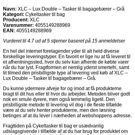
Navn:
XLC – Lux Double – Tasker til bagagebærer – Grå
Kategori:
Cykeltasker til bag
Producent:
XLC
Varenummer:
4055149288969
EAN:
4055149288969
Vurderet til
4.7
ud af 5 stjerner baseret på
15
anmeldelser
En hel del internet foretagender yder til alt held diverse
forskellige leveringstyper. En favorit er lige nu at få leveret til
et afhentningssted, hvor du selv kan afhente de købte varer
når du har lyst. Fragtformen er nemlig yderst smertefri, samt
tit tilmed den prisbilligste type af levering ved køb af XLC –
Lux Double – Tasker til bagagebærer – Grå.
Du kunne ydermere afveje for og imod at få produkterne
bragt til dit hus eller til hvor du arbejder. Metoden bliver godt
nok en smule dyrere, men også temmelig ligetil. Den
prisbilligste metode til levering vil dog i de fleste tilfælde
være at du selv henter produkterne, men den løsning
betinges af at du lever i nærheden af webshoppens adresse.
Fragttiden på Cykeltasker til bag er usædvanlig
udslagsgivende i tilfælde af at du har brug for produktet om