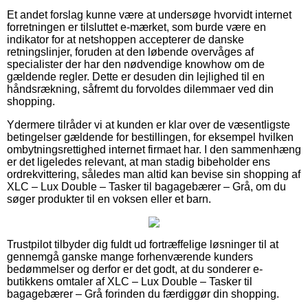
Et andet forslag kunne være at undersøge hvorvidt internet
forretningen er tilsluttet e-mærket, som burde være en
indikator for at netshoppen accepterer de danske
retningslinjer, foruden at den løbende overvåges af
specialister der har den nødvendige knowhow om de
gældende regler. Dette er desuden din lejlighed til en
håndsrækning, såfremt du forvoldes dilemmaer ved din
shopping.
Ydermere tilråder vi at kunden er klar over de væsentligste
betingelser gældende for bestillingen, for eksempel hvilken
ombytningsrettighed internet firmaet har. I den sammenhæng
er det ligeledes relevant, at man stadig bibeholder ens
ordrekvittering, således man altid kan bevise sin shopping af
XLC – Lux Double – Tasker til bagagebærer – Grå, om du
søger produkter til en voksen eller et barn.
Trustpilot tilbyder dig fuldt ud fortræffelige løsninger til at
gennemgå ganske mange forhenværende kunders
bedømmelser og derfor er det godt, at du sonderer e-
butikkens omtaler af XLC – Lux Double – Tasker til
bagagebærer – Grå forinden du færdiggør din shopping.