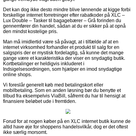
Det kan dog ikke desto mindre blive lønnende at kigge forbi
forskellige internet forretninger efter rabatkoder på XLC –
Lux Double – Tasker til bagagebærer – Grå forinden du
gennemfører din handel, sådan at du er sikker på at opnå
den mindst kostelige pris.
Man må imidlertid være så påvagt, at i tilfælde af at en
internet virksomhed forhandler et produkt til salg for en
salgspris der er mystisk fordelagtig, så kunne det mange
gange være et karakteristika der viser en snydagtig butik.
Kortbetalinger er heldigvis inkluderet i
Indsigelsesordningen, som hjælper en imod snydagtige
online shops.
Vi foreslår generelt køb med betalingskort eller
mobilbetaling. Som en anden løsning bør du benytte et
tilbud fra eksempelvis ViaBill, såfremt du har til hensigt at
finansiere beløbet ude i fremtiden.
Forud for at nogen køber på en XLC internet butik kunne de
altid have øje for shoppens handelsvilkår, dog er det oftest
ikke særlig morsomt.