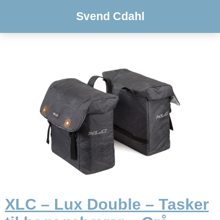
Svend Cdahl
XLC – Lux Double – Tasker