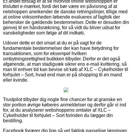
Et andet forslag er at se hvorvidt online webshoppen er
tilsluttet e-mærket, fordi det bør være en påvisning af at
netshoppen anerkender de danske retningslinjer, tillige med
at online virksomheden løbende evalueres af fagfolk der
behersker de gældende bestemmelser. Dette er desuden din
genvej til en håndsrækning, for så vidt du bliver udsat for
vanskeligheder som følge af dit indkøb.
Udover dette er det smart at du er på vagt for de
fundamentale bestemmelser der kan have betydning for
transaktionen, som for eksempel hvilken
ombytningsrettighed butikken tilbyder. Derfor er det også
afgørende, at man stadigvæk sikrer ens e-mail kvittering, så
man til enhver tid kan bevise sit køb af XLC – Cykelholder til
forhjulet – Sort, hvad end man er på shopping til en mand
eller kvinde.
Trustpilot tilbyder dig nogle fine chancer for at granske en
stor portion øvrige køberes anmeldelser og derfor går vi ind
for, at du analyserer webshoppens omtaler af XLC –
Cykelholder til forhjulet – Sort forinden du lægger din
bestilling.
Facebook forærer dig lige så vel faktisk passelige løsninger