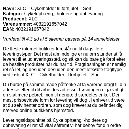
Navn:
XLC – Cykelholder til forhjulet – Sort
Kategori:
Cykelophæng, -holdere og opbevaring
Producent:
XLC
Varenummer:
4032191657042
EAN:
4032191657042
Vurderet til
4.3
ud af 5 stjerner baseret på
14
anmeldelser
De fleste internet butikker foreslår nu til dags flere
leveringstyper. Det mest almindelige er nu om stunder at få
leveret til et udleveringssted, og så kan du bare gå forbi efter
de bestilte produkter når du har tid. Fragtløsningen er nemlig
ret så let, og desuden desuden den mest letkøbte fragttype
ved køb af XLC – Cykelholder til forhjulet – Sort.
Du burde på samme måde påtænke at få varerne bragt til din
adresse eller til dit arbejdes adresse. Løsningen er jævnligt
en sjat mere pebret, men til gengæld særdeles enkel. Den
mest prisbevidste form for levering vil dog til enhver tid være
at du selv henter ordren, som dog kræver at du befinder dig
nærved online butikkens hjemsted.
Leveringstidspunktet på Cykelophæng, -holdere og
opbevaring er ret så vital såfremt vi har behov for din ordre