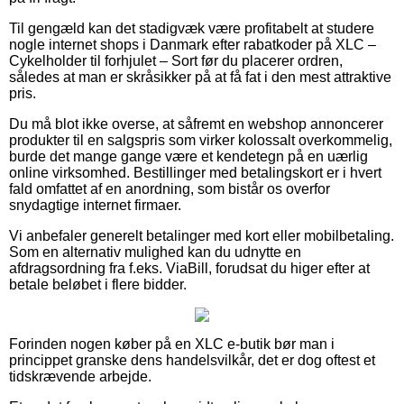
Til gengæld kan det stadigvæk være profitabelt at studere
nogle internet shops i Danmark efter rabatkoder på XLC –
Cykelholder til forhjulet – Sort før du placerer ordren,
således at man er skråsikker på at få fat i den mest attraktive
pris.
Du må blot ikke overse, at såfremt en webshop annoncerer
produkter til en salgspris som virker kolossalt overkommelig,
burde det mange gange være et kendetegn på en uærlig
online virksomhed. Bestillinger med betalingskort er i hvert
fald omfattet af en anordning, som bistår os overfor
snydagtige internet firmaer.
Vi anbefaler generelt betalinger med kort eller mobilbetaling.
Som en alternativ mulighed kan du udnytte en
afdragsordning fra f.eks. ViaBill, forudsat du higer efter at
betale beløbet i flere bidder.
Forinden nogen køber på en XLC e-butik bør man i
princippet granske dens handelsvilkår, det er dog oftest et
tidskrævende arbejde.