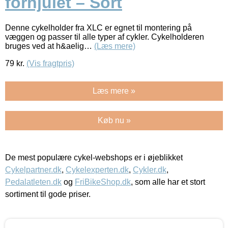
forhjulet – Sort
Denne cykelholder fra XLC er egnet til montering på
væggen og passer til alle typer af cykler. Cykelholderen
bruges ved at h&aelig…
(Læs mere)
79
kr.
(Vis fragtpris)
Læs mere »
Køb nu »
De mest populære cykel-webshops er i øjeblikket
Cykelpartner.dk
,
Cykelexperten.dk
,
Cykler.dk
,
Pedalatleten.dk
og
FriBikeShop.dk
, som alle har et stort
sortiment til gode priser.