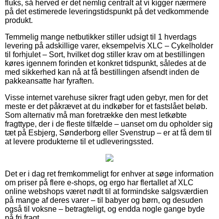
fluks, så herved er det nemlig centralt at vi kigger nærmere
på det estimerede leveringstidspunkt på det vedkommende
produkt.
Temmelig mange netbutikker stiller udsigt til 1 hverdags
levering på adskillige varer, eksempelvis XLC – Cykelholder
til forhjulet – Sort, hvilket dog stiller krav om at bestillingen
køres igennem forinden et konkret tidspunkt, således at de
med sikkerhed kan nå at få bestillingen afsendt inden de
pakkeansatte har fyraften.
Visse internet varehuse sikrer fragt uden gebyr, men for det
meste er det påkrævet at du indkøber for et fastslået beløb.
Som alternativ må man foretrække den mest letkøbte
fragttype, der i de fleste tilfælde – uanset om du opholder sig
tæt på Esbjerg, Sønderborg eller Svenstrup – er at få dem til
at levere produkterne til et udleveringssted.
Det er i dag ret fremkommeligt for enhver at søge information
om priser på flere e-shops, og ergo har flertallet af XLC
online webshops været nødt til at formindske salgsværdien
på mange af deres varer – til babyer og børn, og desuden
også til voksne – betragteligt, og endda nogle gange byde
på fri fragt.