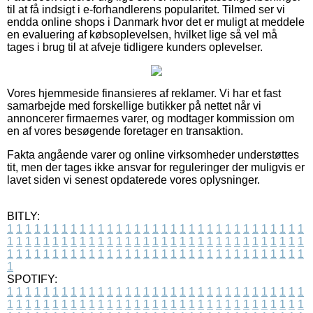
til at få indsigt i e-forhandlerens popularitet. Tilmed ser vi
endda online shops i Danmark hvor det er muligt at meddele
en evaluering af købsoplevelsen, hvilket lige så vel må
tages i brug til at afveje tidligere kunders oplevelser.
Vores hjemmeside finansieres af reklamer. Vi har et fast
samarbejde med forskellige butikker på nettet når vi
annoncerer firmaernes varer, og modtager kommission om
en af vores besøgende foretager en transaktion.
Fakta angående varer og online virksomheder understøttes
tit, men der tages ikke ansvar for reguleringer der muligvis er
lavet siden vi senest opdaterede vores oplysninger.
BITLY:
1
1
1
1
1
1
1
1
1
1
1
1
1
1
1
1
1
1
1
1
1
1
1
1
1
1
1
1
1
1
1
1
1
1
1
1
1
1
1
1
1
1
1
1
1
1
1
1
1
1
1
1
1
1
1
1
1
1
1
1
1
1
1
1
1
1
1
1
1
1
1
1
1
1
1
1
1
1
1
1
1
1
1
1
1
1
1
1
1
1
1
1
1
1
1
1
1
1
1
1
SPOTIFY:
1
1
1
1
1
1
1
1
1
1
1
1
1
1
1
1
1
1
1
1
1
1
1
1
1
1
1
1
1
1
1
1
1
1
1
1
1
1
1
1
1
1
1
1
1
1
1
1
1
1
1
1
1
1
1
1
1
1
1
1
1
1
1
1
1
1