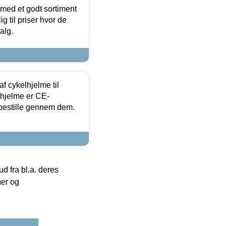
 med et godt sortiment
g til priser hvor de
alg.
f cykelhjelme til
lhjelme er CE-
 bestille gennem dem.
 fra bl.a. deres
mer og