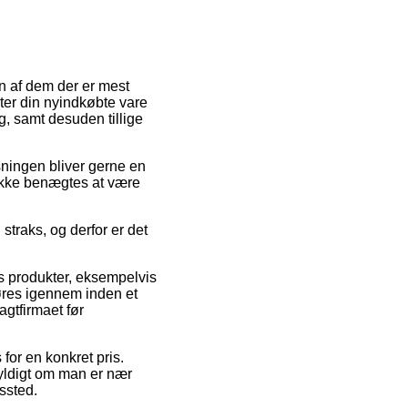
En af dem der er mest
nter din nyindkøbte vare
g, samt desuden tillige
sningen bliver gerne en
ikke benægtes at være
straks, og derfor er det
s produkter, eksempelvis
øres igennem inden et
agtfirmaet før
 for en konkret pris.
gyldigt om man er nær
gssted.