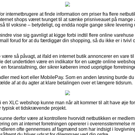
or internetbrugere at finde information om priser fra flere netbuti
nternet shops været tvunget til at sænke prisniveauet på mange a
gså til voksne – betydeligt, og endda nogle gange sikre leverin
ndre vise sig gavnligt at kigge forbi indtil flere online varehuse
all forud for at du færdiggør din shopping, så du ikke er i tviv
være så påvagt, at ifald en internet butik annoncerer en vare til 
rde det undertiden være en indikator for en uægte online websh
af en foranstaltning, der sikrer køberen imod uoprigtige forretninge
ndler med kort eller MobilePay. Som en anden løsning burde du 
lfælde af at du agter at klare betalingen over et længere tidsrum.
r i en XLC webshop kunne man når alt kommer til alt have øje fo
 typisk et tidskrævende projekt.
unne derfor være at kontrollere hvorvidt netbutikken er medle
æring om at internet forretningen opererer i overensstemmelse m
handleren ofte gennemses af fagmænd som har indsigt i lovgivnin
 såfremt du bliver udsat for dilemmaer ved din ordre.