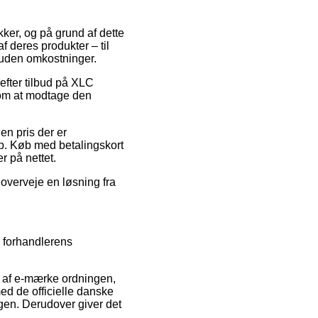
kker, og på grund af dette
f deres produkter – til
g uden omkostninger.
 efter tilbud på XLC
l om at modtage den
en pris der er
op. Køb med betalingskort
r på nettet.
overveje en løsning fra
r forhandlerens
m af e-mærke ordningen,
ed de officielle danske
gen. Derudover giver det