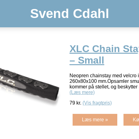
Svend Cdahl
XLC Chain Sta
– Small
Neopren chainstay med velcro i 
260x80x100 mm.Opsamler smuds
kommer på stellet, og beskytter
(Læs mere)
79
kr.
(Vis fragtpris)
Læs mere »
Kø