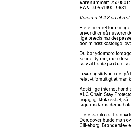
Varenummer:
2500801
EAN:
4055149019631
Vurderet til
4.8
ud af 5 st
Flere internet forretning
anvendt er på nuværende t
lige præcis når det passe
den mindst kostelige lev
Du bør ydermere forsøge 
kende dyrere, men desud
selv at hente pakken, so
Leveringstidspunktet på B
relativt fornuftigt at ma
Adskillige internet hand
XLC Chain Stay Protector
nøjagtigt klokkeslæt, såle
lagermedarbejderne holde
Flere e-butikker frembyde
Derudover burde man overv
Silkeborg, Brønderslev ell