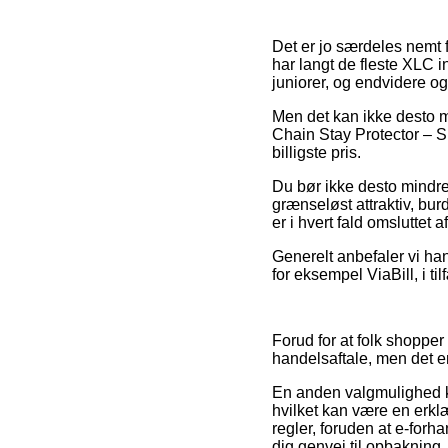
Det er jo særdeles nemt f
har langt de fleste XLC i
juniorer, og endvidere o
Men det kan ikke desto mi
Chain Stay Protector – Sm
billigste pris.
Du bør ikke desto mindre 
grænseløst attraktiv, bu
er i hvert fald omsluttet 
Generelt anbefaler vi ha
for eksempel ViaBill, i ti
Forud for at folk shoppe
handelsaftale, men det er
En anden valgmulighed k
hvilket kan være en erkl
regler, foruden at e-for
dig genvej til opbakning,