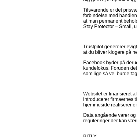
Tilsvarende er det pris
forbindelse med handlen, f
at man permanent beholde
Stay Protector – Small, 
Trustpilot genererer evigt
at du bliver klogere på n
Facebook byder på derudo
kundefokus. Foruden det 
som lige så vel burde tag
Websitet er finansieret a
introducerer firmaernes 
hjemmeside realiserer en 
Data angående varer og in
reguleringer der kan være
BITLY: