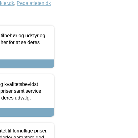
kler.dk
,
Pedalatleten.dk
ltilbehør og udstyr og
 her for at se deres
g kvalitetsbevidst
e priser samt service
e deres udvalg.
et til fornuftige priser.
 derfor garantere god