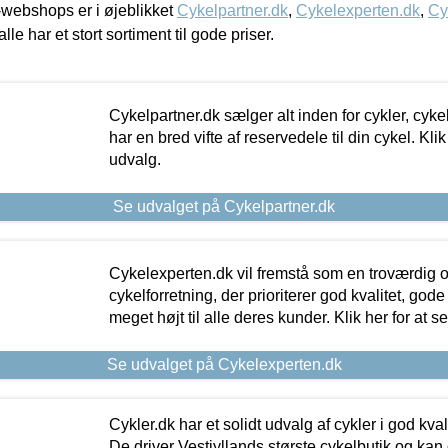
webshops er i øjeblikket
Cykelpartner.dk
,
Cykelexperten.dk
,
Cy
alle har et stort sortiment til gode priser.
Cykelpartner.dk sælger alt inden for cykler, cyke
har en bred vifte af reservedele til din cykel. Klik
udvalg.
Se udvalget på Cykelpartner.dk
Cykelexperten.dk vil fremstå som en troværdig o
cykelforretning, der prioriterer god kvalitet, god
meget højt til alle deres kunder. Klik her for at s
Se udvalget på Cykelexperten.dk
Cykler.dk har et solidt udvalg af cykler i god kvalit
De driver Vestjyllands største cykelbutik og kan