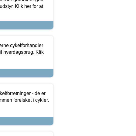
dstyr. Klik her for at
erne cykelforhandler
til hverdagsbrug. Klik
lforretninger - de er
mmen forelsket i cykler.