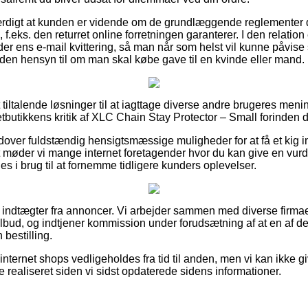
værdigt at kunden er vidende om de grundlæggende reglementer 
.eks. den returret online forretningen garanterer. I den relation 
r ens e-mail kvittering, så man når som helst vil kunne påvise
uden hensyn til om man skal købe gave til en kvinde eller mand.
 tiltalende løsninger til at iagttage diverse andre brugeres mening
etbutikkens kritik af XLC Chain Stay Protector – Small forinden 
ver fuldstændig hensigtsmæssige muligheder for at få et kig in
møder vi mange internet foretagender hvor du kan give en vurd
es i brug til at fornemme tidligere kunders oplevelser.
f indtægter fra annoncer. Vi arbejder sammen med diverse firmaer
tilbud, og indtjener kommission under forudsætning af at en af
bestilling.
ternet shops vedligeholdes fra tid til anden, men vi kan ikke g
 realiseret siden vi sidst opdaterede sidens informationer.