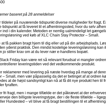
500
jerner baseret på
28
anmeldelser
er tildeler på nuværende tidspunkt diverse muligheder for fragt. 
idspunkt at få leveret til et afhentningssted, hvor du selv afhe
r ind i din kalender. Metoden er nemlig ualmindeligt let gængeli
eringsløsning ved køb af XLC Chain Stay Protector – Small.
at få pakken bragt hjem til dig eller ud på din arbejdsplads. Lø
en yderst praktisk. Den mindst kostelige leveringsløsning kan 
m jo stiller krav om at du lever nær e-handlens bopæl.
lack Friday kan være ret så relevant forudsat vi mangler ordren 
n kontrollerer leveringstiden ved det vedkommende produkt.
ler reklamerer med levering på næste hverdag på mange af dere
 – Small, men vær påpasselig da det er betinget af at ordren k
des at de højst sandsynligt kan nå at få dit nye produkt hen til fr
r fyraften.
r fri fragt, men i mange tilfælde er det påkrævet at der erhverves
eje den billigste leveringstype, der i de fleste tilfælde – lige
er Hundested – vil blive at få bragt bestillingen til et afhentnin