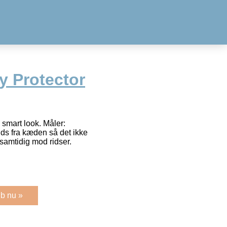
y Protector
smart look. Måler:
 fra kæden så det ikke
 samtidig mod ridser.
b nu »