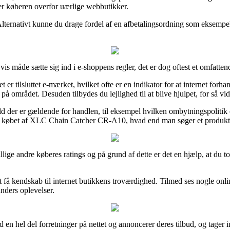
per køberen overfor uærlige webbutikker.
ternativt kunne du drage fordel af en afbetalingsordning som eksempelvis
is måde sætte sig ind i e-shoppens regler, det er dog oftest et omfatten
t er tilsluttet e-mærket, hvilket ofte er en indikator for at internet f
på området. Desuden tilbydes du lejlighed til at blive hjulpet, for så vid
d der er gældende for handlen, til eksempel hvilken ombytningspolitik e
dne købet af XLC Chain Catcher CR-A10, hvad end man søger et produkt t
dskillige andre køberes ratings og på grund af dette er det en hjælp, 
 få kendskab til internet butikkens troværdighed. Tilmed ses nogle onli
unders oplevelser.
d en hel del forretninger på nettet og annoncerer deres tilbud, og tage