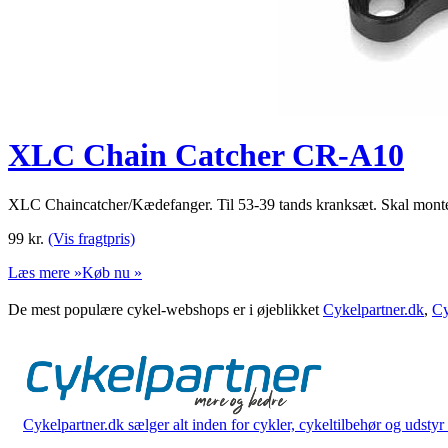
XLC Chain Catcher CR-A10
XLC Chaincatcher/Kædefanger. Til 53-39 tands kranksæt. Skal monte
99
kr.
(Vis fragtpris)
Læs mere »
Køb nu »
De mest populære cykel-webshops er i øjeblikket
Cykelpartner.dk
,
Cy
Cykelpartner.dk sælger alt inden for cykler, cykeltilbehør og udstyr o