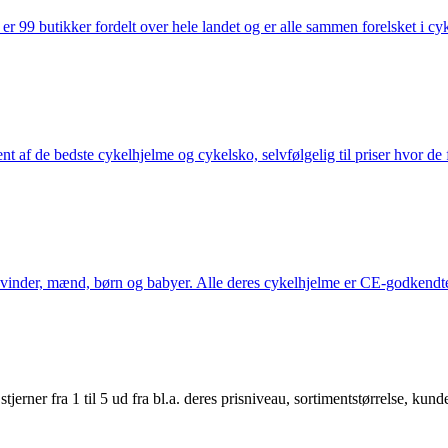
 99 butikker fordelt over hele landet og er alle sammen forelsket i cykl
nt af de bedste cykelhjelme og cykelsko, selvfølgelig til priser hvor de 
kvinder, mænd, børn og babyer. Alle deres cykelhjelme er CE-godkendte
er fra 1 til 5 ud fra bl.a. deres prisniveau, sortimentstørrelse, kunde