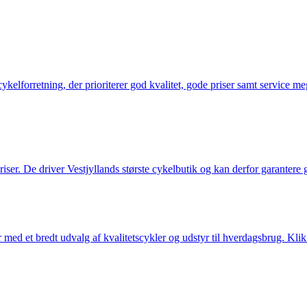
elforretning, der prioriterer god kvalitet, gode priser samt service mege
 priser. De driver Vestjyllands største cykelbutik og kan derfor garantere
med et bredt udvalg af kvalitetscykler og udstyr til hverdagsbrug. Klik 