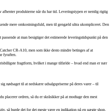
elv afhenter produkterne når du har tid. Leveringstypen er nemlig rigtig
l en kende mere omkostningsfuld, men til gengæld ultra ukompliceret. Den
sagt passende at man besigtiger det estimerede leveringstidspunkt på den
 Catcher CR-A10, men som ikke desto mindre betinges af at
ar fyraften.
isbilligste fragtform, hvilket i mange tilfælde – hvad end man er nær
t sig nødsaget til at nedskære udsalgspriserne på deres varer – til
u placerer ordren, så du er skråsikker på at modtage den mest
ktiv, så burde det for det meste være en indikation på en uægte shop.