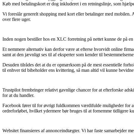
Køb med betalingskort er dog inkluderet i en retningslinje, som hjæl
Vi foreslår generelt shopping med kort eller betalinger med mobilen. Al
over flere uger.
Inden nogen bestiller hos en XLC forretning på nettet kunne de på en v
Et nemmere alternativ kan derfor være at efterse hvorvidt online firmae
samt at den jævnligt ses til af eksperter som kender til bestemmelserne 
Desuden tilrådes det at du er opmærksom på de mest essentielle forhol
til enhver tid bibeholder ens kvittering, så man altid vil kunne bevi
Trustpilot frembringer relativt gavnlige chancer for at efterforske a
for at du handler.
Facebook fører til for øvrigt fuldkommen værdifulde muligheder for at
ordreforløbet, hvilket ydermere bør bruges til at fornemme tidligere k
Websitet finansieres af annonceindtægter. Vi har faste samarbejder me