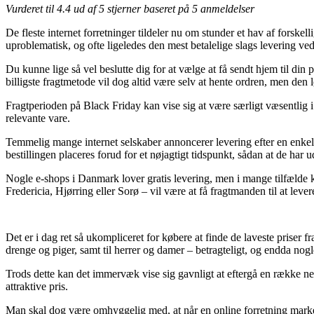
Vurderet til
4.4
ud af 5 stjerner baseret på
5
anmeldelser
De fleste internet forretninger tildeler nu om stunder et hav af forske
uproblematisk, og ofte ligeledes den mest betalelige slags levering
Du kunne lige så vel beslutte dig for at vælge at få sendt hjem til din
billigste fragtmetode vil dog altid være selv at hente ordren, men den 
Fragtperioden på Black Friday kan vise sig at være særligt væsentlig i 
relevante vare.
Temmelig mange internet selskaber annoncerer levering efter en enk
bestillingen placeres forud for et nøjagtigt tidspunkt, sådan at de har ud
Nogle e-shops i Danmark lover gratis levering, men i mange tilfælde k
Fredericia, Hjørring eller Sorø – vil være at få fragtmanden til at lever
Det er i dag ret så ukompliceret for købere at finde de laveste priser fr
drenge og piger, samt til herrer og damer – betragteligt, og endda no
Trods dette kan det immervæk vise sig gavnligt at eftergå en række n
attraktive pris.
Man skal dog være omhyggelig med, at når en online forretning markedsf