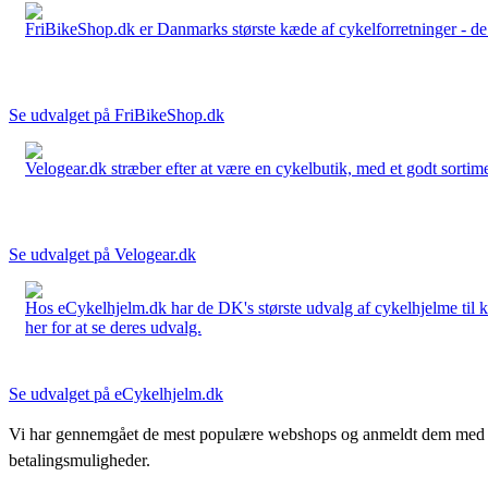
FriBikeShop.dk er Danmarks største kæde af cykelforretninger - de er
Se udvalget på FriBikeShop.dk
Velogear.dk stræber efter at være en cykelbutik, med et godt sortime
Se udvalget på Velogear.dk
Hos eCykelhjelm.dk har de DK's største udvalg af cykelhjelme til 
her for at se deres udvalg.
Se udvalget på eCykelhjelm.dk
Vi har gennemgået de mest populære webshops og anmeldt dem med stjern
betalingsmuligheder.