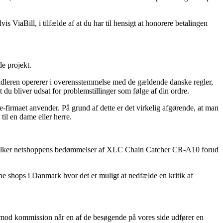
 ViaBill, i tilfælde af at du har til hensigt at honorere betalingen
de projekt.
orhandleren opererer i overensstemmelse med de gældende danske regler,
t du bliver udsat for problemstillinger som følge af din ordre.
-firmaet anvender. På grund af dette er det virkelig afgørende, at man
il en dame eller herre.
at du tolker netshoppens bedømmelser af XLC Chain Catcher CR-A10 forud
ne shops i Danmark hvor det er muligt at nedfælde en kritik af
r imod kommission når en af de besøgende på vores side udfører en