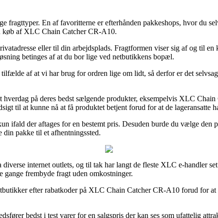
llige fragttyper. En af favoritterne er efterhånden pakkeshops, hvor du s
 ved køb af XLC Chain Catcher CR-A10.
 privatadresse eller til din arbejdsplads. Fragtformen viser sig af og ti
løsning betinges af at du bor lige ved netbutikkens bopæl.
tilfælde af at vi har brug for ordren lige om lidt, så derfor er det selv
elt hverdag på deres bedst sælgende produkter, eksempelvis XLC Chain
sigt til at kunne nå at få produktet betjent forud for at de lageransatte h
un ifald der aftages for en bestemt pris. Desuden burde du vælge den pr
e din pakke til et afhentningssted.
a diverse internet outlets, og til tak har langt de fleste XLC e-handler se
gle gange frembyde fragt uden omkostninger.
etbutikker efter rabatkoder på XLC Chain Catcher CR-A10 forud for at d
ører bedst i test varer for en salgspris der kan ses som ufattelig attra