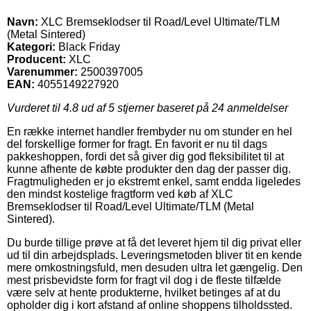
Navn:
XLC Bremseklodser til Road/Level Ultimate/TLM
(Metal Sintered)
Kategori:
Black Friday
Producent:
XLC
Varenummer:
2500397005
EAN:
4055149227920
Vurderet til
4.8
ud af 5 stjerner baseret på
24
anmeldelser
En række internet handler frembyder nu om stunder en hel
del forskellige former for fragt. En favorit er nu til dags
pakkeshoppen, fordi det så giver dig god fleksibilitet til at
kunne afhente de købte produkter den dag der passer dig.
Fragtmuligheden er jo ekstremt enkel, samt endda ligeledes
den mindst kostelige fragtform ved køb af XLC
Bremseklodser til Road/Level Ultimate/TLM (Metal
Sintered).
Du burde tillige prøve at få det leveret hjem til dig privat eller
ud til din arbejdsplads. Leveringsmetoden bliver tit en kende
mere omkostningsfuld, men desuden ultra let gængelig. Den
mest prisbevidste form for fragt vil dog i de fleste tilfælde
være selv at hente produkterne, hvilket betinges af at du
opholder dig i kort afstand af online shoppens tilholdssted.