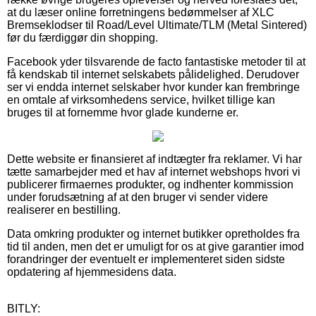
at du læser online forretningens bedømmelser af XLC
Bremseklodser til Road/Level Ultimate/TLM (Metal Sintered)
før du færdiggør din shopping.
Facebook yder tilsvarende de facto fantastiske metoder til at
få kendskab til internet selskabets pålidelighed. Derudover
ser vi endda internet selskaber hvor kunder kan frembringe
en omtale af virksomhedens service, hvilket tillige kan
bruges til at fornemme hvor glade kunderne er.
Dette website er finansieret af indtægter fra reklamer. Vi har
tætte samarbejder med et hav af internet webshops hvori vi
publicerer firmaernes produkter, og indhenter kommission
under forudsætning af at den bruger vi sender videre
realiserer en bestilling.
Data omkring produkter og internet butikker opretholdes fra
tid til anden, men det er umuligt for os at give garantier imod
forandringer der eventuelt er implementeret siden sidste
opdatering af hjemmesidens data.
BITLY: