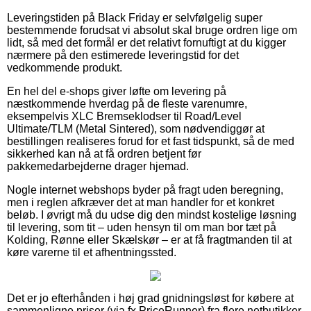
Leveringstiden på Black Friday er selvfølgelig super
bestemmende forudsat vi absolut skal bruge ordren lige om
lidt, så med det formål er det relativt fornuftigt at du kigger
nærmere på den estimerede leveringstid for det
vedkommende produkt.
En hel del e-shops giver løfte om levering på
næstkommende hverdag på de fleste varenumre,
eksempelvis XLC Bremseklodser til Road/Level
Ultimate/TLM (Metal Sintered), som nødvendiggør at
bestillingen realiseres forud for et fast tidspunkt, så de med
sikkerhed kan nå at få ordren betjent før
pakkemedarbejderne drager hjemad.
Nogle internet webshops byder på fragt uden beregning,
men i reglen afkræver det at man handler for et konkret
beløb. I øvrigt må du udse dig den mindst kostelige løsning
til levering, som tit – uden hensyn til om man bor tæt på
Kolding, Rønne eller Skælskør – er at få fragtmanden til at
køre varerne til et afhentningssted.
Det er jo efterhånden i høj grad gnidningsløst for købere at
sammenligne priser (via fx PriceRunner) fra flere netbutikker,