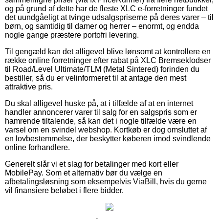
og på grund af dette har de fleste XLC e-forretninger fundet
det uundgåeligt at tvinge udsalgspriserne på deres varer – til
børn, og samtidig til damer og herrer – enormt, og endda
nogle gange præstere portofri levering.
Til gengæld kan det alligevel blive lønsomt at kontrollere en
række online forretninger efter rabat på XLC Bremseklodser
til Road/Level Ultimate/TLM (Metal Sintered) forinden du
bestiller, så du er velinformeret til at antage den mest
attraktive pris.
Du skal alligevel huske på, at i tilfælde af at en internet
handler annoncerer varer til salg for en salgspris som er
hamrende tiltalende, så kan det i nogle tilfælde være en
varsel om en svindel webshop. Kortkøb er dog omsluttet af
en lovbestemmelse, der beskytter køberen imod svindlende
online forhandlere.
Generelt slår vi et slag for betalinger med kort eller
MobilePay. Som et alternativ bør du vælge en
afbetalingsløsning som eksempelvis ViaBill, hvis du gerne
vil finansiere beløbet i flere bidder.