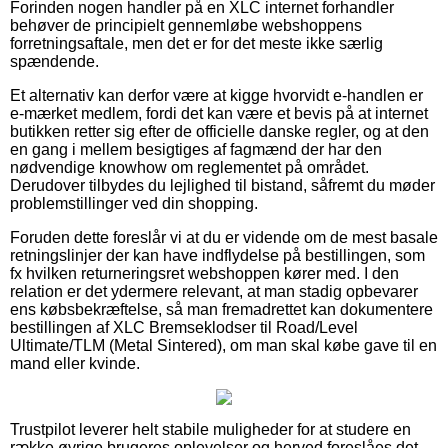
Forinden nogen handler på en XLC internet forhandler
behøver de principielt gennemløbe webshoppens
forretningsaftale, men det er for det meste ikke særlig
spændende.
Et alternativ kan derfor være at kigge hvorvidt e-handlen er
e-mærket medlem, fordi det kan være et bevis på at internet
butikken retter sig efter de officielle danske regler, og at den
en gang i mellem besigtiges af fagmænd der har den
nødvendige knowhow om reglementet på området.
Derudover tilbydes du lejlighed til bistand, såfremt du møder
problemstillinger ved din shopping.
Foruden dette foreslår vi at du er vidende om de mest basale
retningslinjer der kan have indflydelse på bestillingen, som
fx hvilken returneringsret webshoppen kører med. I den
relation er det ydermere relevant, at man stadig opbevarer
ens købsbekræftelse, så man fremadrettet kan dokumentere
bestillingen af XLC Bremseklodser til Road/Level
Ultimate/TLM (Metal Sintered), om man skal købe gave til en
mand eller kvinde.
Trustpilot leverer helt stabile muligheder for at studere en
række øvrige brugeres oplevelser og herved foreslåes det,