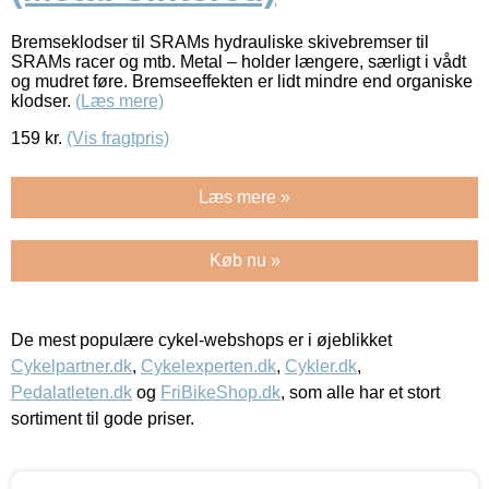
Bremseklodser til SRAMs hydrauliske skivebremser til
SRAMs racer og mtb. Metal – holder længere, særligt i vådt
og mudret føre. Bremseeffekten er lidt mindre end organiske
klodser.
(Læs mere)
159
kr.
(Vis fragtpris)
Læs mere »
Køb nu »
De mest populære cykel-webshops er i øjeblikket
Cykelpartner.dk
,
Cykelexperten.dk
,
Cykler.dk
,
Pedalatleten.dk
og
FriBikeShop.dk
, som alle har et stort
sortiment til gode priser.