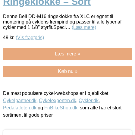
Ringeklokke – Sort
Denne Bell DD-M16 ringeklokke fra XLC er egnet til
montering på cyklens frempind og passer til alle typer af
cykler med 1 1/8″ styrfit.Speci…
(Læs mere)
49
kr.
(Vis fragtpris)
Læs mere »
Køb nu »
De mest populære cykel-webshops er i øjeblikket
Cykelpartner.dk
,
Cykelexperten.dk
,
Cykler.dk
,
Pedalatleten.dk
og
FriBikeShop.dk
, som alle har et stort
sortiment til gode priser.