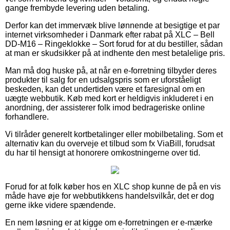
gange frembyde levering uden betaling.
Derfor kan det immervæk blive lønnende at besigtige et par
internet virksomheder i Danmark efter rabat på XLC – Bell
DD-M16 – Ringeklokke – Sort forud for at du bestiller, sådan
at man er skudsikker på at indhente den mest betalelige pris.
Man må dog huske på, at når en e-forretning tilbyder deres
produkter til salg for en udsalgspris som er uforståeligt
beskeden, kan det undertiden være et faresignal om en
uægte webbutik. Køb med kort er heldigvis inkluderet i en
anordning, der assisterer folk imod bedrageriske online
forhandlere.
Vi tilråder generelt kortbetalinger eller mobilbetaling. Som et
alternativ kan du overveje et tilbud som fx ViaBill, forudsat
du har til hensigt at honorere omkostningerne over tid.
Forud for at folk køber hos en XLC shop kunne de på en vis
måde have øje for webbutikkens handelsvilkår, det er dog
gerne ikke videre spændende.
En nem løsning er at kigge om e-forretningen er e-mærke