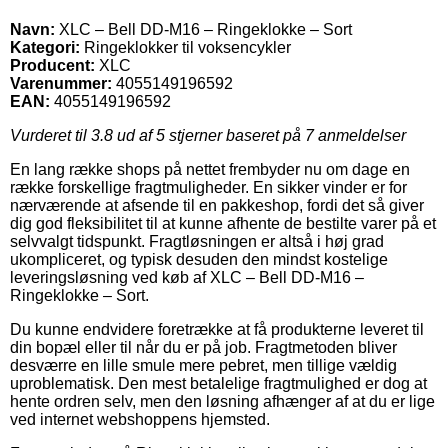
Navn:
XLC – Bell DD-M16 – Ringeklokke – Sort
Kategori:
Ringeklokker til voksencykler
Producent:
XLC
Varenummer:
4055149196592
EAN:
4055149196592
Vurderet til
3.8
ud af 5 stjerner baseret på
7
anmeldelser
En lang række shops på nettet frembyder nu om dage en
række forskellige fragtmuligheder. En sikker vinder er for
nærværende at afsende til en pakkeshop, fordi det så giver
dig god fleksibilitet til at kunne afhente de bestilte varer på et
selvvalgt tidspunkt. Fragtløsningen er altså i høj grad
ukompliceret, og typisk desuden den mindst kostelige
leveringsløsning ved køb af XLC – Bell DD-M16 –
Ringeklokke – Sort.
Du kunne endvidere foretrække at få produkterne leveret til
din bopæl eller til når du er på job. Fragtmetoden bliver
desværre en lille smule mere pebret, men tillige vældig
uproblematisk. Den mest betalelige fragtmulighed er dog at
hente ordren selv, men den løsning afhænger af at du er lige
ved internet webshoppens hjemsted.