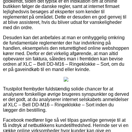
godkendt, siden det typisk er en indikation om at online
butikken følger de danske regler, samt at internet firmaet
lejlighedsvis besøges af eksperter som kender til
reglementet på området. Dette er desuden en god genvej til
at blive assisteret, hvis du bliver udsat for vanskeligheder
med din ordre.
Desuden kan det anbefales at man er omhyggelig omkring
de fundamentale reglementer der har indvirkning på
handlen, eksempelvis den returrettighed online webshoppen
kører med. Derfor er det virkelig afgørende, at man altid
opbevarer sin faktura, således man i fremtiden kan bevise
ordren af XLC – Bell DD-M16 – Ringeklokke – Sort, om du
er på gaveindkøb til en mand eller kvinde.
Trustpilot frembyder fuldstændig solide chancer for at
analysere forskellige øvrige brugeres synspunkter og derved
er det godt, at du analyserer internet selskabets anmeldelser
af XLC – Bell DD-M16 – Ringeklokke – Sort inden du
lægger din bestilling.
Facebook medfører lige så vel tilpas gavnlige genveje til at
få indtryk af netbutikkens kundetilfredshed. Herinde ser vi en
række online virksomheder hvor kunder kan give en