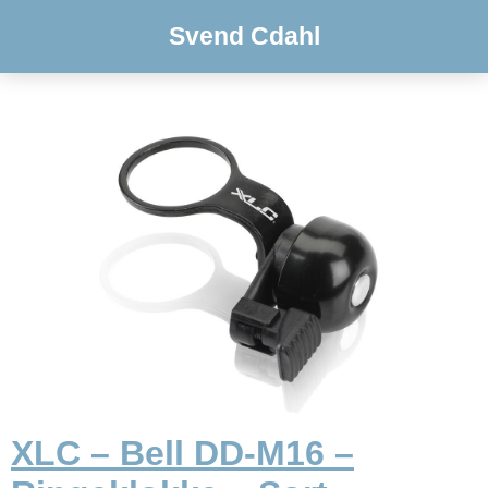
Svend Cdahl
XLC – Bell DD-M16 –