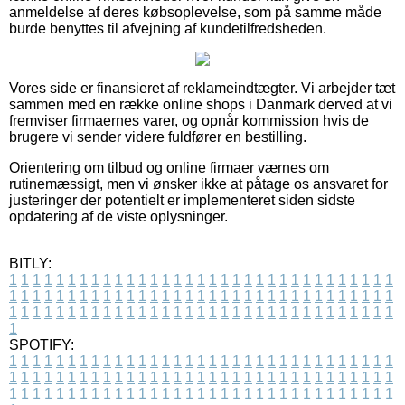
anmeldelse af deres købsoplevelse, som på samme måde
burde benyttes til afvejning af kundetilfredsheden.
Vores side er finansieret af reklameindtægter. Vi arbejder tæt
sammen med en række online shops i Danmark derved at vi
fremviser firmaernes varer, og opnår kommission hvis de
brugere vi sender videre fuldfører en bestilling.
Orientering om tilbud og online firmaer værnes om
rutinemæssigt, men vi ønsker ikke at påtage os ansvaret for
justeringer der potentielt er implementeret siden sidste
opdatering af de viste oplysninger.
BITLY:
1
1
1
1
1
1
1
1
1
1
1
1
1
1
1
1
1
1
1
1
1
1
1
1
1
1
1
1
1
1
1
1
1
1
1
1
1
1
1
1
1
1
1
1
1
1
1
1
1
1
1
1
1
1
1
1
1
1
1
1
1
1
1
1
1
1
1
1
1
1
1
1
1
1
1
1
1
1
1
1
1
1
1
1
1
1
1
1
1
1
1
1
1
1
1
1
1
1
1
1
SPOTIFY:
1
1
1
1
1
1
1
1
1
1
1
1
1
1
1
1
1
1
1
1
1
1
1
1
1
1
1
1
1
1
1
1
1
1
1
1
1
1
1
1
1
1
1
1
1
1
1
1
1
1
1
1
1
1
1
1
1
1
1
1
1
1
1
1
1
1
1
1
1
1
1
1
1
1
1
1
1
1
1
1
1
1
1
1
1
1
1
1
1
1
1
1
1
1
1
1
1
1
1