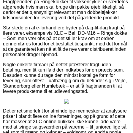
Fragtperioden på Ringeklokker til voksencykler er særdeles
afgørende hvis man skal bruge din pakke øjeblikkeligt, så
derfor er det øjensynligt relevant at man dobbelttjekker
tidshorisonten for levering ved det pågældende produkt.
Størstedelen af e-forhandlere byder på dag-til-dag fragt på
flere varer, eksempelvis XLC – Bell DD-M16 – Ringeklokke
– Sort, men vær obs på at det stiller krav om at ordren
gennemføres forud for et besluttet tidspunkt, med det formål
at de garanteret kan nå at få de nye varer distribueret inden
personalet drager hjemad.
Nogle enkelte firmaer på nettet præsterer fragt uden
betaling, men tit kun ifald der indkøbes for en præcis sum.
Desuden kunne du tage den mindst kostelige form for
levering, som oftest – uafhængig om du befinder sig i Vejle,
Skanderborg eller Humlebæk – er at få fragtmanden til at
levere produkterne til et udleveringssted.
Det er ret smertefrit for almindelige mennesker at analysere
priser i blandt flere online forretninger, og på grund af dette
har masser af XLC online butikker ikke kunne lade være
med at tvinge salgsværdien på varerne – til juniorer, lige så
vel som til mænd og kvinder – voldsomt, og endda nogle