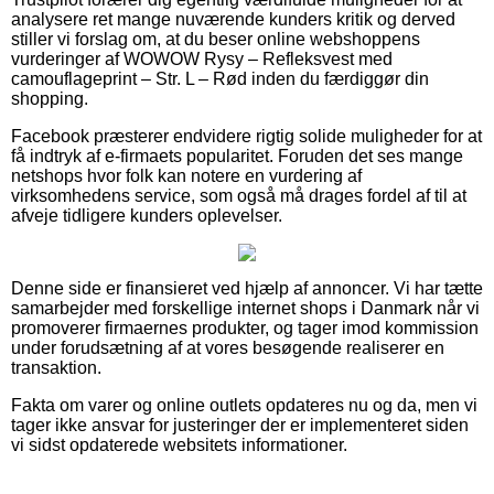
analysere ret mange nuværende kunders kritik og derved
stiller vi forslag om, at du beser online webshoppens
vurderinger af WOWOW Rysy – Refleksvest med
camouflageprint – Str. L – Rød inden du færdiggør din
shopping.
Facebook præsterer endvidere rigtig solide muligheder for at
få indtryk af e-firmaets popularitet. Foruden det ses mange
netshops hvor folk kan notere en vurdering af
virksomhedens service, som også må drages fordel af til at
afveje tidligere kunders oplevelser.
Denne side er finansieret ved hjælp af annoncer. Vi har tætte
samarbejder med forskellige internet shops i Danmark når vi
promoverer firmaernes produkter, og tager imod kommission
under forudsætning af at vores besøgende realiserer en
transaktion.
Fakta om varer og online outlets opdateres nu og da, men vi
tager ikke ansvar for justeringer der er implementeret siden
vi sidst opdaterede websitets informationer.