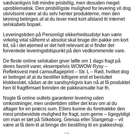
sædvanligvis lidt mindre prisbillig, men desuden meget
uproblematisk. Den prisbilligste mulighed for levering vil dog
utvivlsomt være at du selv henter produkterne, men den
løsning betinges af at du lever med kort afstand til internet
selskabets bopæl.
Leveringstiden på Personligt sikkerhedsudstyr kan være
virkelig vital såfremt vi absolut skal bruge din pakke om kort
tid, så i det øjemed er det helt relevant at vi finder det
forventede leveringstidspunkt på den vedkommende vare.
De fleste online selskaber giver løfte om 1 dags fragt på
deres favorit varer, eksempelvis WOWOW Rysy –
Refleksvest med camouflageprint – Str. L – Rød, hvilket dog
er betinget af at du bestiller tidligere end et besluttet
klokkeslæt, sådan at de sandsynligvis kan nå at få produktet
hen til fragtfirmaet forinden de pakkeansatte har fri.
Nogle få online outlets garanterer levering uden
omkostninger, men undertiden stiller det krav om at du
aftager for en præcis sum. Ellers kunne du foretrække den
mest prisbevidste mulighed for fragt, som gerne – ligegyldigt
om man er tæt på Silkeborg, Grenaa eller Slangerup – vil
være at få dem til at bringe din bestilling til en pakkeshop.