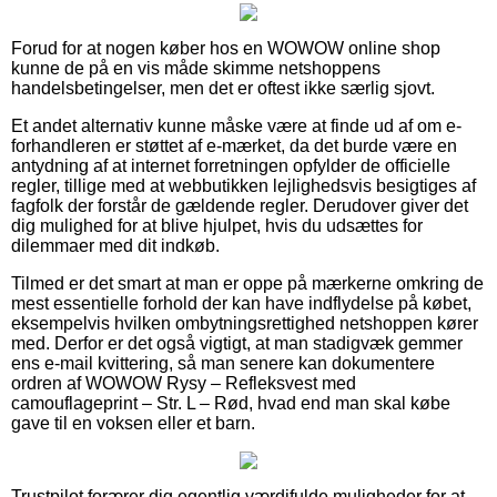
Forud for at nogen køber hos en WOWOW online shop
kunne de på en vis måde skimme netshoppens
handelsbetingelser, men det er oftest ikke særlig sjovt.
Et andet alternativ kunne måske være at finde ud af om e-
forhandleren er støttet af e-mærket, da det burde være en
antydning af at internet forretningen opfylder de officielle
regler, tillige med at webbutikken lejlighedsvis besigtiges af
fagfolk der forstår de gældende regler. Derudover giver det
dig mulighed for at blive hjulpet, hvis du udsættes for
dilemmaer med dit indkøb.
Tilmed er det smart at man er oppe på mærkerne omkring de
mest essentielle forhold der kan have indflydelse på købet,
eksempelvis hvilken ombytningsrettighed netshoppen kører
med. Derfor er det også vigtigt, at man stadigvæk gemmer
ens e-mail kvittering, så man senere kan dokumentere
ordren af WOWOW Rysy – Refleksvest med
camouflageprint – Str. L – Rød, hvad end man skal købe
gave til en voksen eller et barn.
Trustpilot forærer dig egentlig værdifulde muligheder for at