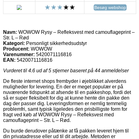
Besøg webshop
Navn:
WOWOW Rysy – Refleksvest med camouflageprint –
Str. L – Rød
Kategori:
Personligt sikkerhedsudstyr
Producent:
WOWOW
Varenummer:
5420071116816
EAN:
5420071116816
Vurderet til
4.6
ud af 5 stjerner baseret på
44
anmeldelser
De fleste internet shops frembyder i øjeblikket alverdens
muligheder for levering. En der er meget populær er på
nuværende tidspunkt at afsende til en pakkeshop, fordi det
så er super fleksibelt for dig at kunne hente din pakke den
dag der passer dig. Leveringsformen er nemlig temmelig
problemfri, samt typisk ligeledes den prisbilligste form for
fragt ved køb af WOWOW Rysy – Refleksvest med
camouflageprint – Str. L – Rød.
Du burde derudover påtænke at få pakken leveret hjem til
din privatadresse eller ud til dit arbejde. Metoden er