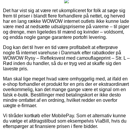
Det har vist sig at være ret ukompliceret for folk at søge sig
frem til priser i blandt flere forhandlere på nettet, og herved
har en lang række WOWOW internet outlets ikke kunne lade
være med at nedsætte udsalgspriserne på varerne – til piger
og drenge, men ligeledes til mænd og kvinder – voldsomt,
og endda nogle gange garantere portofri levering.
Dog kan det til hver en tid være profitabelt at efterprøve
nogle få internet varehuse i Danmark efter rabatkoder på
WOWOW Rysy – Refleksvest med camouflageprint – Str. L –
Rød inden du handler, så du er tryg ved at skaffe sig den
laveste pris.
Man skal lige meget hvad være omhyggelig med, at ifald en
e-shop forhandler et produkt for en pris der er ekstraordinært
overkommelig, kan det mange gange være et signal om en
falsk e-butik. Bestillinger med betalingskort er ikke desto
mindre omfattet af en ordning, hvilket redder en overfor
uægte e-firmaer.
Vi tilråder kortkøb eller MobilePay. Som et alternativ kunne
du vælge et afdragstilbud som eksempelvis ViaBill, hvis du
efterspørger at finansiere prisen i flere bidder.