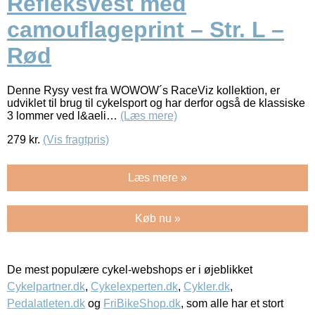
Refleksvest med
camouflageprint – Str. L –
Rød
Denne Rysy vest fra WOWOW´s RaceViz kollektion, er
udviklet til brug til cykelsport og har derfor også de klassiske
3 lommer ved l&aeli…
(Læs mere)
279
kr.
(Vis fragtpris)
Læs mere »
Køb nu »
De mest populære cykel-webshops er i øjeblikket
Cykelpartner.dk
,
Cykelexperten.dk
,
Cykler.dk
,
Pedalatleten.dk
og
FriBikeShop.dk
, som alle har et stort