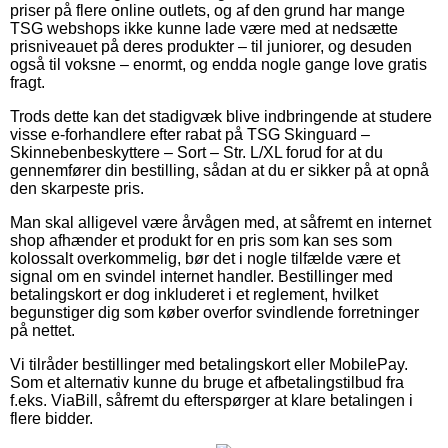
priser på flere online outlets, og af den grund har mange
TSG webshops ikke kunne lade være med at nedsætte
prisniveauet på deres produkter – til juniorer, og desuden
også til voksne – enormt, og endda nogle gange love gratis
fragt.
Trods dette kan det stadigvæk blive indbringende at studere
visse e-forhandlere efter rabat på TSG Skinguard –
Skinnebenbeskyttere – Sort – Str. L/XL forud for at du
gennemfører din bestilling, sådan at du er sikker på at opnå
den skarpeste pris.
Man skal alligevel være årvågen med, at såfremt en internet
shop afhænder et produkt for en pris som kan ses som
kolossalt overkommelig, bør det i nogle tilfælde være et
signal om en svindel internet handler. Bestillinger med
betalingskort er dog inkluderet i et reglement, hvilket
begunstiger dig som køber overfor svindlende forretninger
på nettet.
Vi tilråder bestillinger med betalingskort eller MobilePay.
Som et alternativ kunne du bruge et afbetalingstilbud fra
f.eks. ViaBill, såfremt du efterspørger at klare betalingen i
flere bidder.