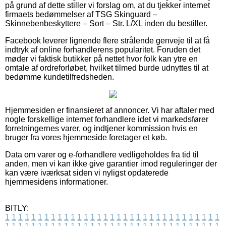
på grund af dette stiller vi forslag om, at du tjekker internet
firmaets bedømmelser af TSG Skinguard –
Skinnebenbeskyttere – Sort – Str. L/XL inden du bestiller.
Facebook leverer lignende flere strålende genveje til at få
indtryk af online forhandlerens popularitet. Foruden det
møder vi faktisk butikker på nettet hvor folk kan ytre en
omtale af ordreforløbet, hvilket tilmed burde udnyttes til at
bedømme kundetilfredsheden.
Hjemmesiden er finansieret af annoncer. Vi har aftaler med
nogle forskellige internet forhandlere idet vi markedsfører
forretningernes varer, og indtjener kommission hvis en
bruger fra vores hjemmeside foretager et køb.
Data om varer og e-forhandlere vedligeholdes fra tid til
anden, men vi kan ikke give garantier imod reguleringer der
kan være iværksat siden vi nyligst opdaterede
hjemmesidens informationer.
BITLY:
1
1
1
1
1
1
1
1
1
1
1
1
1
1
1
1
1
1
1
1
1
1
1
1
1
1
1
1
1
1
1
1
1