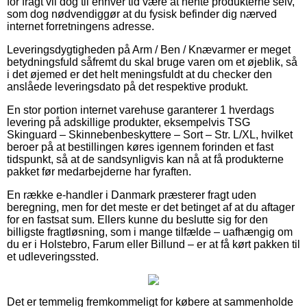
for fragt vil dog til enhver tid være at hente produkterne selv,
som dog nødvendiggør at du fysisk befinder dig nærved
internet forretningens adresse.
Leveringsdygtigheden på Arm / Ben / Knævarmer er meget
betydningsfuld såfremt du skal bruge varen om et øjeblik, så
i det øjemed er det helt meningsfuldt at du checker den
anslåede leveringsdato på det respektive produkt.
En stor portion internet varehuse garanterer 1 hverdags
levering på adskillige produkter, eksempelvis TSG
Skinguard – Skinnebenbeskyttere – Sort – Str. L/XL, hvilket
beroer på at bestillingen køres igennem forinden et fast
tidspunkt, så at de sandsynligvis kan nå at få produkterne
pakket før medarbejderne har fyraften.
En række e-handler i Danmark præsterer fragt uden
beregning, men for det meste er det betinget af at du aftager
for en fastsat sum. Ellers kunne du beslutte sig for den
billigste fragtløsning, som i mange tilfælde – uafhængig om
du er i Holstebro, Farum eller Billund – er at få kørt pakken til
et udleveringssted.
Det er temmelig fremkommeligt for købere at sammenholde