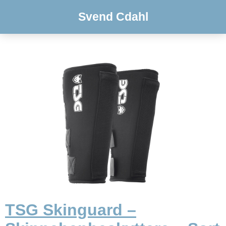
Svend Cdahl
TSG Skinguard –