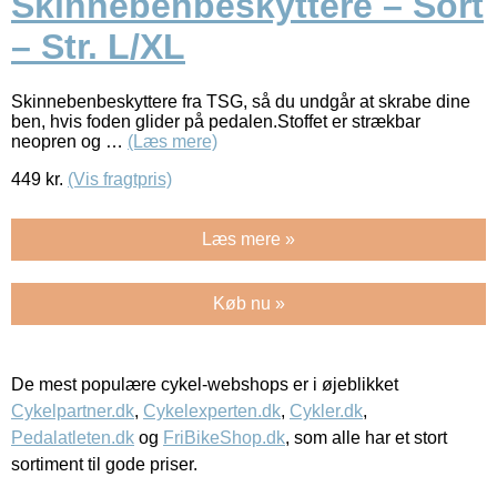
Skinnebenbeskyttere – Sort
– Str. L/XL
Skinnebenbeskyttere fra TSG, så du undgår at skrabe dine
ben, hvis foden glider på pedalen.Stoffet er strækbar
neopren og …
(Læs mere)
449
kr.
(Vis fragtpris)
Læs mere »
Køb nu »
De mest populære cykel-webshops er i øjeblikket
Cykelpartner.dk
,
Cykelexperten.dk
,
Cykler.dk
,
Pedalatleten.dk
og
FriBikeShop.dk
, som alle har et stort
sortiment til gode priser.