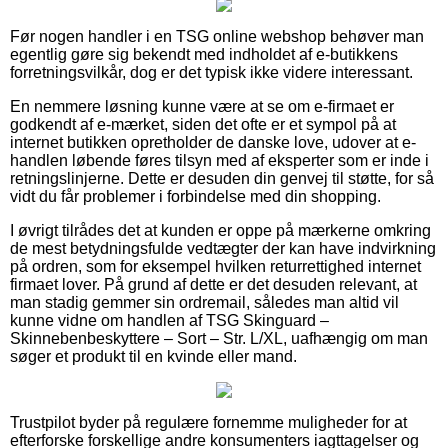
Før nogen handler i en TSG online webshop behøver man
egentlig gøre sig bekendt med indholdet af e-butikkens
forretningsvilkår, dog er det typisk ikke videre interessant.
En nemmere løsning kunne være at se om e-firmaet er
godkendt af e-mærket, siden det ofte er et sympol på at
internet butikken opretholder de danske love, udover at e-
handlen løbende føres tilsyn med af eksperter som er inde i
retningslinjerne. Dette er desuden din genvej til støtte, for så
vidt du får problemer i forbindelse med din shopping.
I øvrigt tilrådes det at kunden er oppe på mærkerne omkring
de mest betydningsfulde vedtægter der kan have indvirkning
på ordren, som for eksempel hvilken returrettighed internet
firmaet lover. På grund af dette er det desuden relevant, at
man stadig gemmer sin ordremail, således man altid vil
kunne vidne om handlen af TSG Skinguard –
Skinnebenbeskyttere – Sort – Str. L/XL, uafhængig om man
søger et produkt til en kvinde eller mand.
Trustpilot byder på regulære fornemme muligheder for at
efterforske forskellige andre konsumenters iagttagelser og