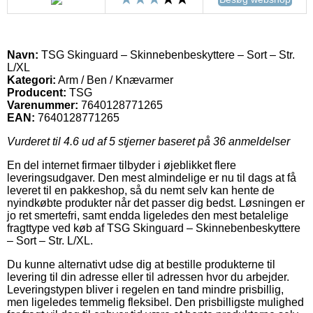
Navn:
TSG Skinguard – Skinnebenbeskyttere – Sort – Str.
L/XL
Kategori:
Arm / Ben / Knævarmer
Producent:
TSG
Varenummer:
7640128771265
EAN:
7640128771265
Vurderet til
4.6
ud af 5 stjerner baseret på
36
anmeldelser
En del internet firmaer tilbyder i øjeblikket flere
leveringsudgaver. Den mest almindelige er nu til dags at få
leveret til en pakkeshop, så du nemt selv kan hente de
nyindkøbte produkter når det passer dig bedst. Løsningen er
jo ret smertefri, samt endda ligeledes den mest betalelige
fragttype ved køb af TSG Skinguard – Skinnebenbeskyttere
– Sort – Str. L/XL.
Du kunne alternativt udse dig at bestille produkterne til
levering til din adresse eller til adressen hvor du arbejder.
Leveringstypen bliver i regelen en tand mindre prisbillig,
men ligeledes temmelig fleksibel. Den prisbilligste mulighed