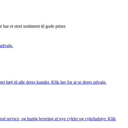
e har et stort sortiment til gode priser.
 udvalg.
t højt til alle deres kunder. Klik her for at se deres udvalg.
 god service, og hurtig levering af nye cykler og cykeludstyr. Klik