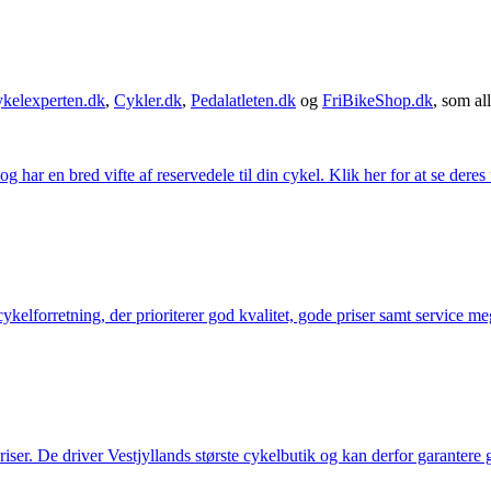
kelexperten.dk
,
Cykler.dk
,
Pedalatleten.dk
og
FriBikeShop.dk
, som all
g har en bred vifte af reservedele til din cykel. Klik her for at se deres
elforretning, der prioriterer god kvalitet, gode priser samt service mege
 priser. De driver Vestjyllands største cykelbutik og kan derfor garantere