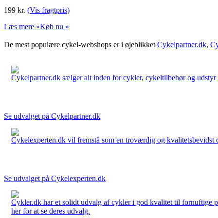
199
kr.
(Vis fragtpris)
Læs mere »
Køb nu »
De mest populære cykel-webshops er i øjeblikket
Cykelpartner.dk
,
Cy
Cykelpartner.dk sælger alt inden for cykler, cykeltilbehør og udstyr o
Se udvalget på Cykelpartner.dk
Cykelexperten.dk vil fremstå som en troværdig og kvalitetsbevidst cyk
Se udvalget på Cykelexperten.dk
Cykler.dk har et solidt udvalg af cykler i god kvalitet til fornuftige
her for at se deres udvalg.