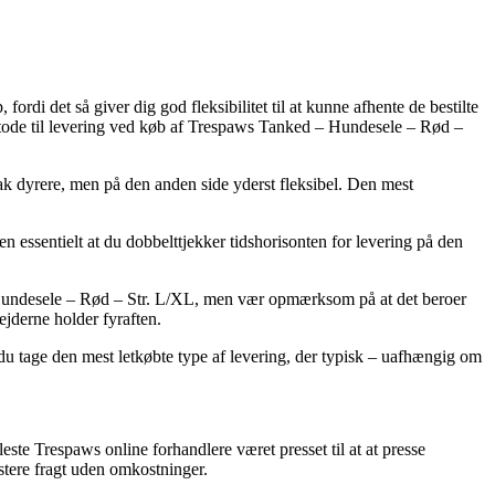
ordi det så giver dig god fleksibilitet til at kunne afhente de bestilte
metode til levering ved køb af Trespaws Tanked – Hundesele – Rød –
ak dyrere, men på den anden side yderst fleksibel. Den mest
 essentielt at du dobbelttjekker tidshorisonten for levering på den
Hundesele – Rød – Str. L/XL, men vær opmærksom på at det beroer
bejderne holder fyraften.
e du tage den mest letkøbte type af levering, der typisk – uafhængig om
ste Trespaws online forhandlere været presset til at at presse
stere fragt uden omkostninger.