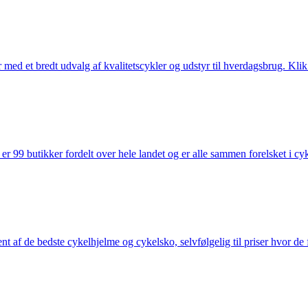
med et bredt udvalg af kvalitetscykler og udstyr til hverdagsbrug. Klik 
 99 butikker fordelt over hele landet og er alle sammen forelsket i cykl
nt af de bedste cykelhjelme og cykelsko, selvfølgelig til priser hvor de 