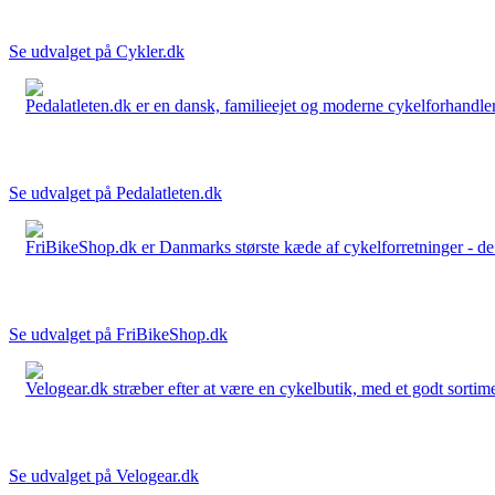
Se udvalget på Cykler.dk
Pedalatleten.dk er en dansk, familieejet og moderne cykelforhandler 
Se udvalget på Pedalatleten.dk
FriBikeShop.dk er Danmarks største kæde af cykelforretninger - de er
Se udvalget på FriBikeShop.dk
Velogear.dk stræber efter at være en cykelbutik, med et godt sortime
Se udvalget på Velogear.dk