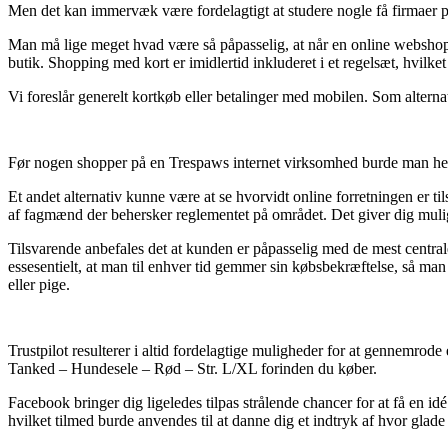
Men det kan immervæk være fordelagtigt at studere nogle få firmaer på
Man må lige meget hvad være så påpasselig, at når en online webshop til
butik. Shopping med kort er imidlertid inkluderet i et regelsæt, hvilk
Vi foreslår generelt kortkøb eller betalinger med mobilen. Som alterna
Før nogen shopper på en Trespaws internet virksomhed burde man helt 
Et andet alternativ kunne være at se hvorvidt online forretningen er ti
af fagmænd der behersker reglementet på området. Det giver dig mulig
Tilsvarende anbefales det at kunden er påpasselig med de mest centrale 
essesentielt, at man til enhver tid gemmer sin købsbekræftelse, så 
eller pige.
Trustpilot resulterer i altid fordelagtige muligheder for at gennemrod
Tanked – Hundesele – Rød – Str. L/XL forinden du køber.
Facebook bringer dig ligeledes tilpas strålende chancer for at få en 
hvilket tilmed burde anvendes til at danne dig et indtryk af hvor glade