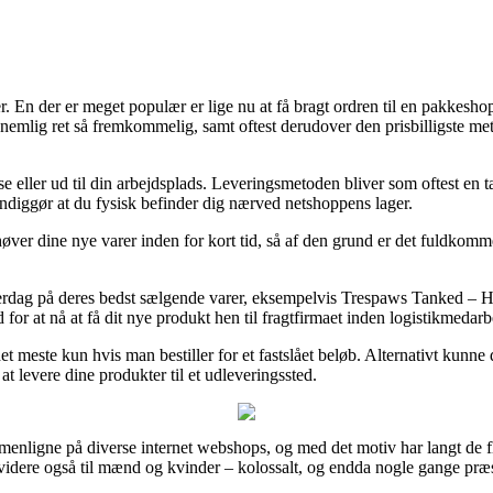
 En der er meget populær er lige nu at få bragt ordren til en pakkeshop, f
r nemlig ret så fremkommelig, samt oftest derudover den prisbilligste 
 eller ud til din arbejdsplads. Leveringsmetoden bliver som oftest en t
vendiggør at du fysisk befinder dig nærved netshoppens lager.
er dine nye varer inden for kort tid, så af den grund er det fuldkommen
rdag på deres bedst sælgende varer, eksempelvis Trespaws Tanked – 
 for at nå at få dit nye produkt hen til fragtfirmaet inden logistikmedar
et meste kun hvis man bestiller for et fastslået beløb. Alternativt kunn
 at levere dine produkter til et udleveringssted.
enligne på diverse internet webshops, og med det motiv har langt de fle
dvidere også til mænd og kvinder – kolossalt, og endda nogle gange præ