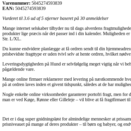
Varenummer:
5045274593839
EAN:
5045274593839
Vurderet til
3.6
ud af 5 stjerner baseret på
30
anmeldelser
Mange internet selskaber tilbyder nu til dags alverdens fragtmuligheder.
produkter lige præcis når det passer ind i din kalender. Muligheden e
Str. L/XL.
Du kunne endvidere planlægge at få ordren sendt til din hjemmeadresse
prisbevidste fragttype er uden tvivl selv at hente ordren, hvilket nød
Leveringsdygtigheden på Hund er selvfølgelig meget vigtig når vi behøv
pågældende vare.
Mange online firmaer reklamerer med levering på næstkommende hve
på at ordren laves inden et givent tidspunkt, således at de har mulighed
Nogle enkelte online virksomheder garanterer portofri fragt, men for d
man er ved Køge, Rønne eller Gilleleje – vil blive at få fragtfirmaet til
Det er i dag super gnidningsløst for almindelige mennesker at prissamm
prisniveauet på mange af deres produkter – til børn og babyer, og en