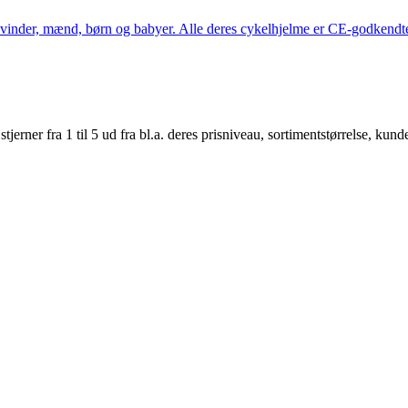
kvinder, mænd, børn og babyer. Alle deres cykelhjelme er CE-godkendte
er fra 1 til 5 ud fra bl.a. deres prisniveau, sortimentstørrelse, kunde