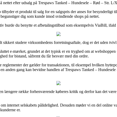
 nettet efter udsalg på Trespaws Tanked – Hundesele – Rød – Str. L/XL 
byder et produkt til salg for en salgspris der anses for besynderligt til
et begunstiger dig som kunde imod svindlende shops på nettet.
tiv burde du benytte et afbetalingstilbud som eksempelvis ViaBill, ifald
sikkert studere virksomhedens forretningsaftale, dog er det uden tvivl 
lsluttet e-mærket, grundet at det typisk er en tryghed om at webshoppen ef
hed for bistand, såfremt du får besvær med din ordre.
reglementer der gælder for transaktionen, til eksempel hvilken byttepolit
man en anden gang kan bevidne handlen af Trespaws Tanked – Hundesele –
e en længere række forhenværende køberes kritik og derfor kan det være 
idé om internet selskabets pålidelighed. Desuden møder vi en del onlin
 kunderne er.