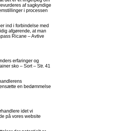
 revurderes af sagkyndige
lemstillinger i processen
ler ind i forbindelse med
idig afgørende, at man
respass Ricane – Avtive
nders erfaringer og
iner sko – Sort – Str. 41
rhandlerens
ammensætte en bedømmelse
handlere idet vi
ende på vores website