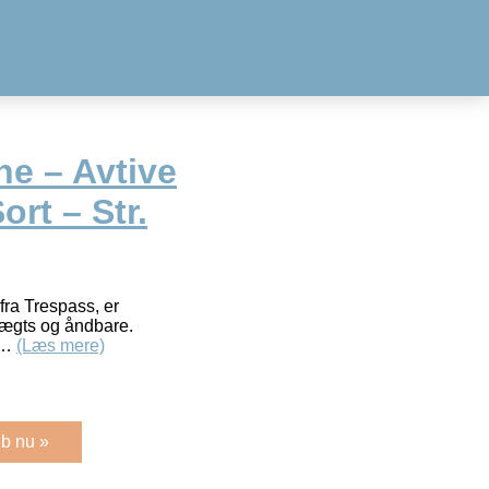
ne – Avtive
ort – Str.
fra Trespass, er
tvægts og åndbare.
r…
(Læs mere)
b nu »