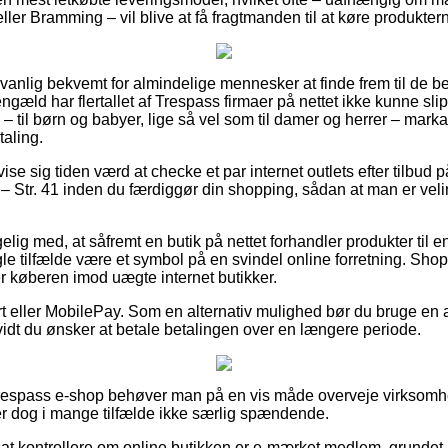
ller Bramming – vil blive at få fragtmanden til at køre produkter
anlig bekvemt for almindelige mennesker at finde frem til de bed
gengæld har flertallet af Trespass firmaer på nettet ikke kunne slip
– til børn og babyer, lige så vel som til damer og herrer – mark
taling.
 vise sig tiden værd at checke et par internet outlets efter tilbu
 – Str. 41 inden du færdiggør din shopping, sådan at man er velinf
g med, at såfremt en butik på nettet forhandler produkter til en
ogle tilfælde være et symbol på en svindel online forretning. Sh
er køberen imod uægte internet butikker.
t eller MobilePay. Som en alternativ mulighed bør du bruge en a
vidt du ønsker at betale betalingen over en længere periode.
n Trespass e-shop behøver man på en vis måde overveje virksom
er dog i mange tilfælde ikke særlig spændende.
 at kontrollere om online butikken er e-mærket medlem, grundet a