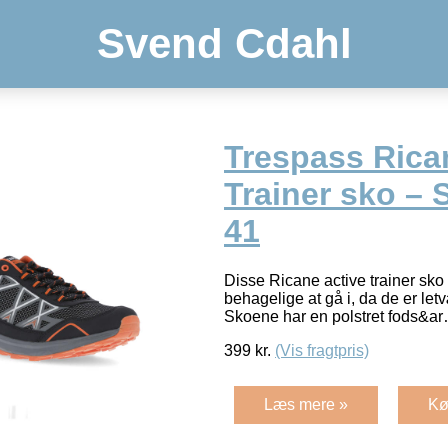
Svend Cdahl
Trespass Rica
Trainer sko – S
41
Disse Ricane active trainer sko 
behagelige at gå i, da de er le
Skoene har en polstret fods&a
399
kr.
(Vis fragtpris)
Læs mere »
Kø