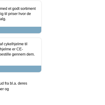
 med et godt sortiment
g til priser hvor de
alg.
f cykelhjelme til
lhjelme er CE-
 bestille gennem dem.
 fra bl.a. deres
mer og