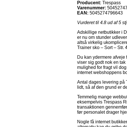
Producent:
Trespass
Varenummer:
5045274
EAN:
5045274796643
Vurderet til
4.8
ud af 5 st
Adskillige netbutikker i
er nu om stunder udleverin
altså virkelig ukomplice
Trainer sko – Sort – Str. 
Du kan ydermere afveje for
viser sig godt nok en ta
mulighed for fragt vil dog
internet webshoppens b
Antal dages levering på T
lidt, så af den grund er d
Temmelig mange webbuti
eksempelvis Trespass Ric
transaktionen gennemføre
før personalet drager hj
Nogle få internet butikke
alternativ kan du gribe 