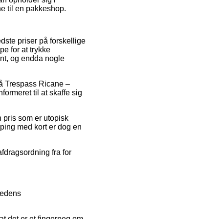
ne til en pakkeshop.
ste priser på forskellige
pe for at trykke
ant, og endda nogle
d på Trespass Ricane –
ormeret til at skaffe sig
 pris som er utopisk
opping med kort er dog en
fdragsordning fra for
hedens
t det er et fingerpeg om