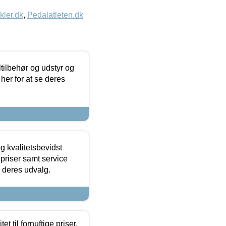
kler.dk
,
Pedalatleten.dk
ltilbehør og udstyr og
 her for at se deres
g kvalitetsbevidst
e priser samt service
e deres udvalg.
et til fornuftige priser.