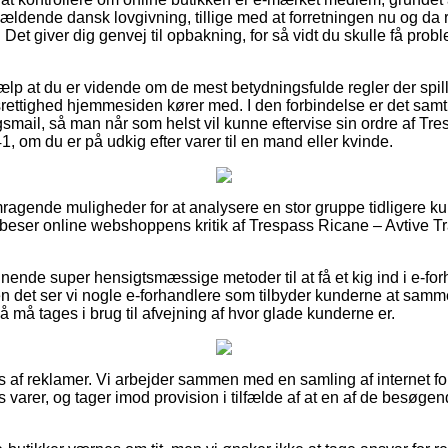
gældende dansk lovgivning, tillige med at forretningen nu og da
 Det giver dig genvej til opbakning, for så vidt du skulle få prob
hjælp at du er vidende om de mest betydningsfulde regler der spil
rettighed hjemmesiden kører med. I den forbindelse er det samt
ingsmail, så man når som helst vil kunne eftervise sin ordre af T
41, om du er på udkig efter varer til en mand eller kvinde.
mragende muligheder for at analysere en stor gruppe tidligere ku
 beser online webshoppens kritik af Trespass Ricane – Avtive Tra
nende super hensigtsmæssige metoder til at få et kig ind i e-fo
en det ser vi nogle e-forhandlere som tilbyder kunderne at s
å må tages i brug til afvejning af hvor glade kunderne er.
s af reklamer. Vi arbejder sammen med en samling af internet for
s varer, og tager imod provision i tilfælde af at en af de besøg