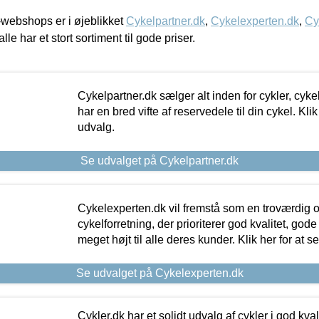
webshops er i øjeblikket
Cykelpartner.dk
,
Cykelexperten.dk
,
Cy
alle har et stort sortiment til gode priser.
Cykelpartner.dk sælger alt inden for cykler, cyke
har en bred vifte af reservedele til din cykel. Klik
udvalg.
Se udvalget på Cykelpartner.dk
Cykelexperten.dk vil fremstå som en troværdig o
cykelforretning, der prioriterer god kvalitet, god
meget højt til alle deres kunder. Klik her for at s
Se udvalget på Cykelexperten.dk
Cykler.dk har et solidt udvalg af cykler i god kvalit