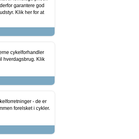
 derfor garantere god
dstyr. Klik her for at
erne cykelforhandler
til hverdagsbrug. Klik
lforretninger - de er
mmen forelsket i cykler.