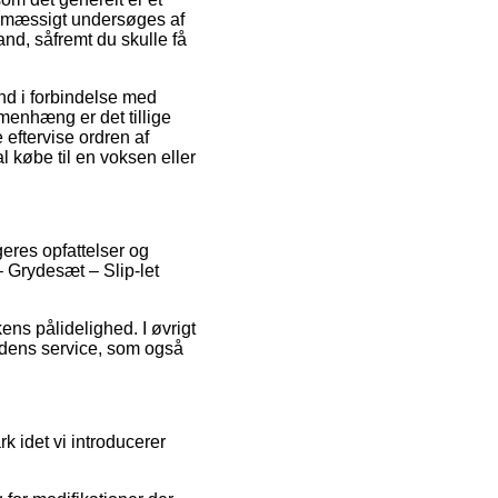
inemæssigt undersøges af
nd, såfremt du skulle få
ind i forbindelse med
menhæng er det tillige
 eftervise ordren af
l købe til en voksen eller
geres opfattelser og
– Grydesæt – Slip-let
ens pålidelighed. I øvrigt
edens service, som også
k idet vi introducerer