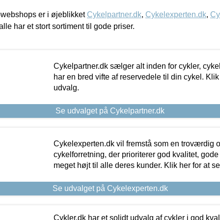
webshops er i øjeblikket
Cykelpartner.dk
,
Cykelexperten.dk
,
Cy
alle har et stort sortiment til gode priser.
Cykelpartner.dk sælger alt inden for cykler, cyke
har en bred vifte af reservedele til din cykel. Klik
udvalg.
Se udvalget på Cykelpartner.dk
Cykelexperten.dk vil fremstå som en troværdig o
cykelforretning, der prioriterer god kvalitet, god
meget højt til alle deres kunder. Klik her for at s
Se udvalget på Cykelexperten.dk
Cykler.dk har et solidt udvalg af cykler i god kvalit