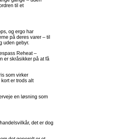
rdren til et
ops, og ergo har
ne på deres varer – til
ng uden gebyr.
Trespass Reheat –
 er skråsikker på at få
is som virker
ort er trods alt
overveje en løsning som
andelsvilkår, det er dog
om det generelt er et