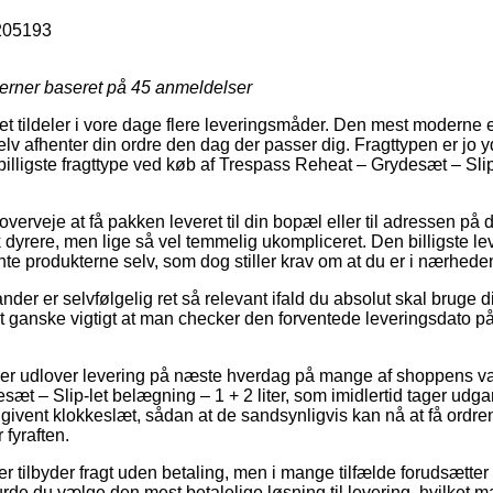
205193
jerner baseret på
45
anmeldelser
et tildeler i vore dage flere leveringsmåder. Den mest moderne er 
lv afhenter din ordre den dag der passer dig. Fragttypen er jo 
billigste fragttype ved køb af Trespass Reheat – Grydesæt – Sli
rveje at få pakken leveret til din bopæl eller til adressen på d
 dyrere, men lige så vel temmelig ukompliceret. Den billigste le
ente produkterne selv, som dog stiller krav om at du er i nærhe
nder er selvfølgelig ret så relevant ifald du absolut skal bruge 
det ganske vigtigt at man checker den forventede leveringsdat
ber udlover levering på næste hverdag på mange af shoppens 
æt – Slip-let belægning – 1 + 2 liter, som imidlertid tager udga
givent klokkeslæt, sådan at de sandsynligvis kan nå at få ordren 
fyraften.
 tilbyder fragt uden betaling, men i mange tilfælde forudsætter
urde du vælge den mest betalelige løsning til levering, hvilket