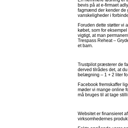
bevis på at e-firmaet ad
fagmænd der kender de gæ
vanskeligheder i forbind
Foruden dette støtter vi 
købet, som for eksempel 
vigtigt, at man permanent
Trespass Reheat – Grydesæ
et barn.
Trustpilot præsterer de fa
derved tilrådes det, at d
belægning – 1 + 2 liter f
Facebook fremskaffer lige
møder vi mange online f
må bruges til at tage still
Websitet er finansieret a
virksomhedernes produkte