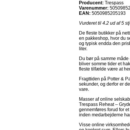
Producent:
Trespass
Varenummer:
5050985
EAN:
5050985205193
Vurderet til
4.2
ud af 5 st
De fleste butikker på nett
en pakkeshop, hvor du se
og typisk endda den pris
liter.
Du bør på samme måde ove
bliver somme tider et hak
fleste tilfælde være at h
Fragttiden på Potter & Pa
sekunder, og derfor er 
vare.
Masser af online selska
Trespass Reheat – Grydes
gennemføres forud for et 
inden medarbejderne har 
Visse online virksomheder
en konkret sum. Ellers b