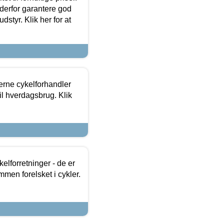
 derfor garantere god
dstyr. Klik her for at
erne cykelforhandler
til hverdagsbrug. Klik
lforretninger - de er
mmen forelsket i cykler.