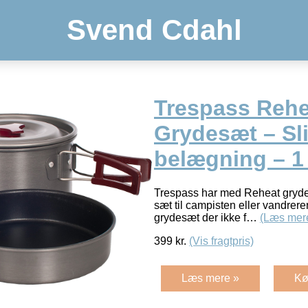
Svend Cdahl
Trespass Rehe
Grydesæt – Sli
belægning – 1 +
Trespass har med Reheat grydes
sæt til campisten eller vandrere
grydesæt der ikke f…
(Læs mer
399
kr.
(Vis fragtpris)
Læs mere »
Kø