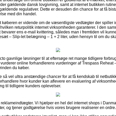
lyder gældende dansk lovgivning, samt at internet butikken rut
ldende regulativer. Dette er desuden din chance for at få bista
else med din handel.
at køberen er vidende om de væsentligste vedtægter der spiller 
hvilken returpolitik internet virksomheden garanterer. I den sam
 bevarer ens e-mail kvittering, således man i fremtiden vil kunne
t – Slip-let belægning – 1 + 2 liter, uden hensyn til om du ska
cto gavnlige løsninger til at eftersøge ret mange tidligere forbru
u vurderer online forhandlerens vurderinger af Trespass Reheat 
orinden du køber.
 så vel ultra anstændige chancer for at få kendskab til netbutikk
orhandlere hvor kunder kan aflevere en evaluering af virksomh
ing til tidligere kunders oplevelser.
f reklameindtægter. Vi hjælper en hel del internet shops i Danmar
r, og tjener godtgørelse hvis vores brugere realiserer en ordre.