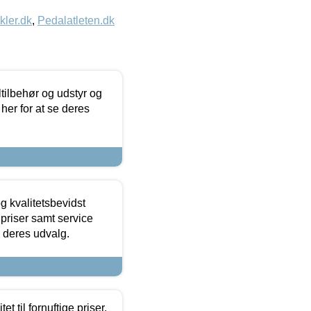
kler.dk
,
Pedalatleten.dk
ltilbehør og udstyr og
 her for at se deres
g kvalitetsbevidst
e priser samt service
e deres udvalg.
et til fornuftige priser.