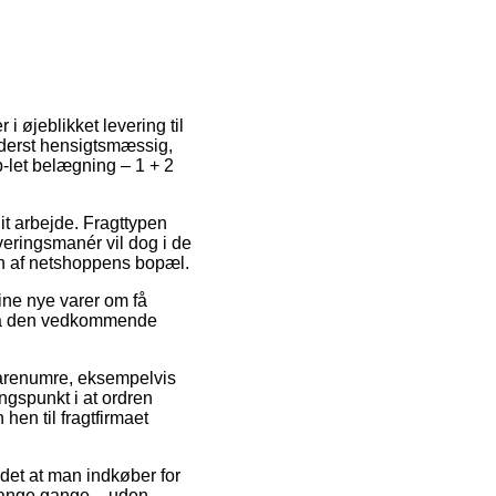
i øjeblikket levering til
yderst hensigtsmæssig,
p-let belægning – 1 + 2
it arbejde. Fragttypen
veringsmanér vil dog i de
den af netshoppens bopæl.
dine nye varer om få
o på den vedkommende
varenumre, eksempelvis
ngspunkt i at ordren
hen til fragtfirmaet
 det at man indkøber for
 mange gange – uden