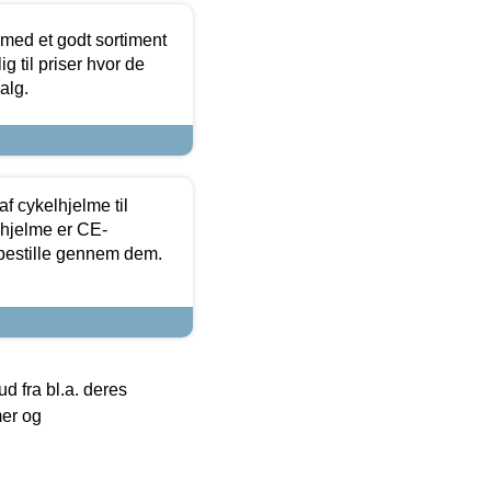
 med et godt sortiment
g til priser hvor de
alg.
f cykelhjelme til
lhjelme er CE-
 bestille gennem dem.
 fra bl.a. deres
mer og