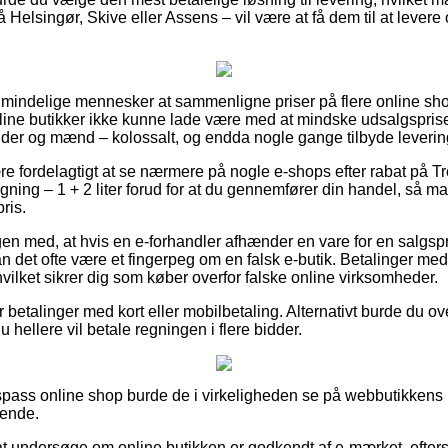
 Helsingør, Skive eller Assens – vil være at få dem til at levere o
almindelige mennesker at sammenligne priser på flere online sh
ine butikker ikke kunne lade være med at mindske udsalgspriser
vinder og mænd – kolossalt, og endda nogle gange tilbyde leveri
re fordelagtigt at se nærmere på nogle e-shops efter rabat på 
ning – 1 + 2 liter forud for at du gennemfører din handel, så man
ris.
en med, at hvis en e-forhandler afhænder en vare for en salgspr
 det ofte være et fingerpeg om en falsk e-butik. Betalinger med k
vilket sikrer dig som køber overfor falske online virksomheder.
for betalinger med kort eller mobilbetaling. Alternativt burde du 
 du hellere vil betale regningen i flere bidder.
spass online shop burde de i virkeligheden se på webbutikkens h
dende.
 undersøge om online butikken er godkendt af e-mærket, efters