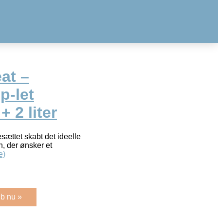
at –
p-let
 2 liter
ættet skabt det ideelle
n, der ønsker et
e)
b nu »