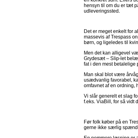
hensyn til om du er tæt på
udleveringssted.
Det er meget enkelt for 
massevis af Trespass onl
børn, og ligeledes til k
Men det kan alligevel væ
Grydesæt – Slip-let belæg
fat i den mest betalelige p
Man skal blot være årvåg
usædvanlig favorabel, kan
omfavnet af en ordning, h
Vi slår generelt et slag 
f.eks. ViaBill, for så vidt
Før folk køber på en Tre
gerne ikke særlig spæn
En nemmere løsning er at