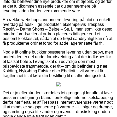
ifald du behøver dine nye produkter om et øjeblik, og derfor
er det fuldkommen essentielt at du ser nærmere på
leveringstiden for den vedkommende vare.
En række webshops annoncerer levering på blot en enkelt
hverdag på adskillige produkter, eksempelvis Trespass
Rectify – Dame Shorts – Beige – Str. L, men som ikke desto
mindre forudsætter at ordren placeres tidligere end et
bestemt klokkeslæt, sådan at de højst sandsynligt kan nå at
få produkterne ordnet forud for at de lageransatte får fri.
Nogle få online butikker præsterer levering uden gebyr, men
undertiden er det under forudsætning af at der indkøbes for
et fastsat beløb. I øvrigt skal du udvælge den mest
prisbevidste fragtmetode, der tit – om du befinder sig nær
Kolding, Nykøbing Falster eller Ebeltoft – vil være at få
fragtfirmaet til at køre din bestilling til et afhentningssted.
Det er jo efterhånden særdeles let gængeligt for alle at lave
prissammenligning i blandt forskellige internet selskaber, og
derfor har flertallet af Trespass internet varehuse været nødt
til at mindske salgspriserne på varerne – til piger og drenge,
og samtidig også til kvinder og mænd – drastisk, og endda
nogle gange love fragt uden gebyr.