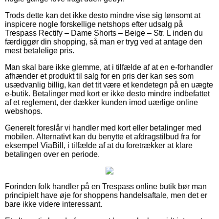
Trods dette kan det ikke desto mindre vise sig lønsomt at
inspicere nogle forskellige netshops efter udsalg på
Trespass Rectify – Dame Shorts – Beige – Str. L inden du
færdiggør din shopping, så man er tryg ved at antage den
mest betalelige pris.
Man skal bare ikke glemme, at i tilfælde af at en e-forhandler
afhænder et produkt til salg for en pris der kan ses som
usædvanlig billig, kan det tit være et kendetegn på en uægte
e-butik. Betalinger med kort er ikke desto mindre indbefattet
af et reglement, der dækker kunden imod uærlige online
webshops.
Generelt foreslår vi handler med kort eller betalinger med
mobilen. Alternativt kan du benytte et afdragstilbud fra for
eksempel ViaBill, i tilfælde af at du foretrækker at klare
betalingen over en periode.
Forinden folk handler på en Trespass online butik bør man
principielt have øje for shoppens handelsaftale, men det er
bare ikke videre interessant.