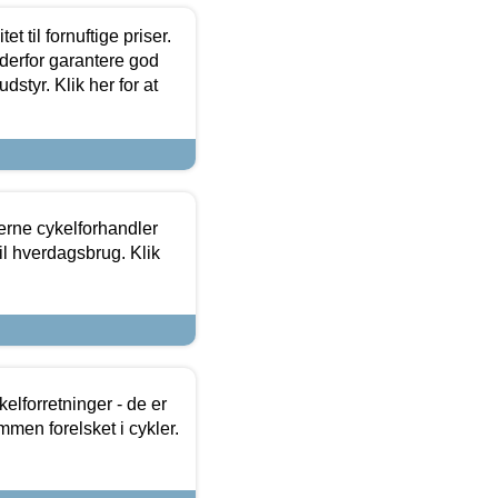
et til fornuftige priser.
 derfor garantere god
dstyr. Klik her for at
erne cykelforhandler
til hverdagsbrug. Klik
lforretninger - de er
mmen forelsket i cykler.