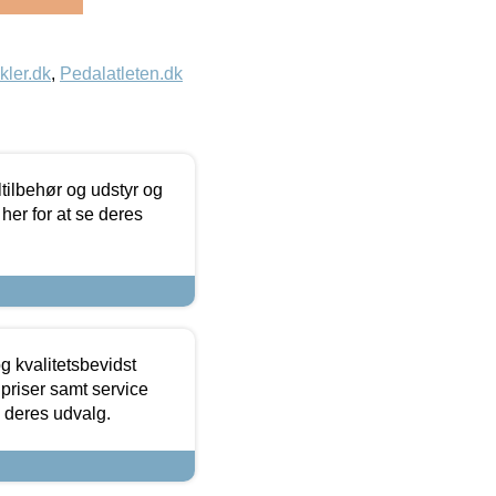
kler.dk
,
Pedalatleten.dk
ltilbehør og udstyr og
 her for at se deres
g kvalitetsbevidst
e priser samt service
e deres udvalg.