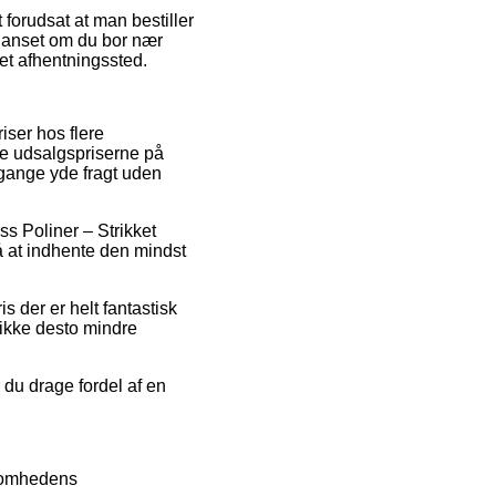
forudsat at man bestiller
– uanset om du bor nær
 et afhentningssted.
iser hos flere
re udsalgspriserne på
 gange yde fragt uden
ass Poliner – Strikket
å at indhente den mindst
s der er helt fantastisk
 ikke desto mindre
 du drage fordel af en
ksomhedens