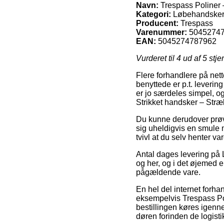
Navn:
Trespass Poliner –
Kategori:
Løbehandske
Producent:
Trespass
Varenummer:
5045274
EAN:
5045274787962
Vurderet til
4
ud af 5 stje
Flere forhandlere på net
benyttede er p.t. leverin
er jo særdeles simpel, o
Strikket handsker – Stræk
Du kunne derudover prøve 
sig uheldigvis en smule 
tvivl at du selv henter v
Antal dages levering på 
og her, og i det øjemed 
pågældende vare.
En hel del internet for
eksempelvis Trespass Poli
bestillingen køres igenne
døren forinden de logisti