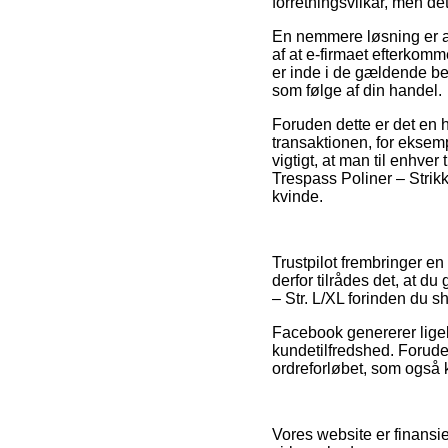
forretningsvilkår, men det
En nemmere løsning er a
af at e-firmaet efterkomm
er inde i de gældende bes
som følge af din handel.
Foruden dette er det en 
transaktionen, for eksem
vigtigt, at man til enhver 
Trespass Poliner – Strikk
kvinde.
Trustpilot frembringer en
derfor tilrådes det, at 
– Str. L/XL forinden du s
Facebook genererer ligel
kundetilfredshed. Forude
ordreforløbet, som også ka
Vores website er finansi