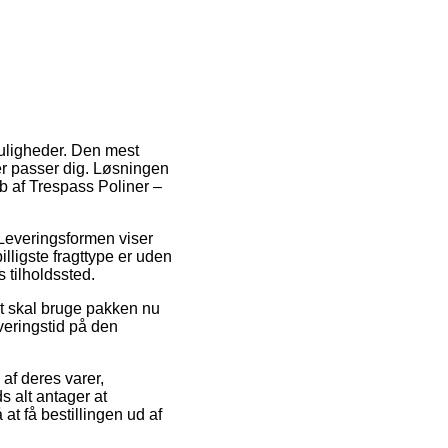
muligheder. Den mest
der passer dig. Løsningen
b af Trespass Poliner –
. Leveringsformen viser
lligste fragttype er uden
s tilholdssted.
ut skal bruge pakken nu
veringstid på den
af deres varer,
s alt antager at
at få bestillingen ud af