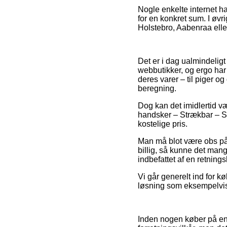
Nogle enkelte internet ha
for en konkret sum. I øvr
Holstebro, Aabenraa eller 
Det er i dag ualmindeligt
webbutikker, og ergo har
deres varer – til piger 
beregning.
Dog kan det imidlertid vær
handsker – Strækbar – Sor
kostelige pris.
Man må blot være obs på, a
billig, så kunne det man
indbefattet af en retning
Vi går generelt ind for 
løsning som eksempelvis V
Inden nogen køber på en