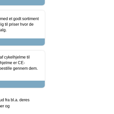
 med et godt sortiment
g til priser hvor de
alg.
f cykelhjelme til
lhjelme er CE-
 bestille gennem dem.
 fra bl.a. deres
mer og