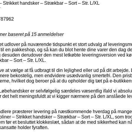
 Strikket handsker – Strækbar – Sort – Str. L/XL
r
787962
rner baseret på
15
anmeldelser
tet udlover på nuværende tidspunkt et stort udvalg af leverings
g til en pakkeshop, og så kan du blot hente dine varer den dag 
g desuden derudover den mest letkøbte leveringsversion ved kø
bar – Sort – Str. L/XL.
at vælge at få udbragt til din lejlighed eller ud på dit arbejde
mere bekostelig, men endvidere usædvanlig smertefri. Den prisbi
arerne, hvilket dog beroer på at du opholder dig tæt på e-butikken
Løbehandsker er selvfølgelig særdeles væsentlig ifald vi absol
er det helt meningsfuldt at vi kigger nærmere på den anslåede le
handlere præsterer levering på næstkommende hverdag på mange 
ner – Strikket handsker – Strækbar – Sort – Str. L/XL, som trod
m før et besluttet klokkeslæt, sådan at de med sikkerhed kan nå 
kansatte holder fyraften.