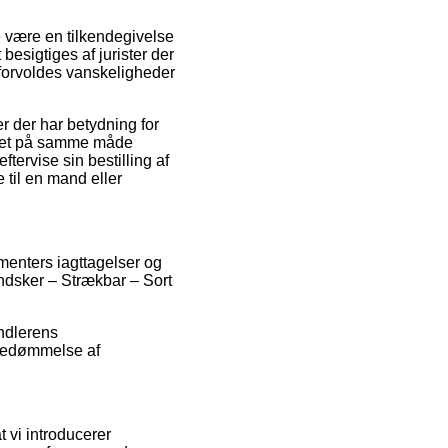
 være en tilkendegivelse
besigtiges af jurister der
 forvoldes vanskeligheder
r der har betydning for
r det på samme måde
ftervise sin bestilling af
 til en mand eller
umenters iagttagelser og
andsker – Strækbar – Sort
ndlerens
 bedømmelse af
 vi introducerer