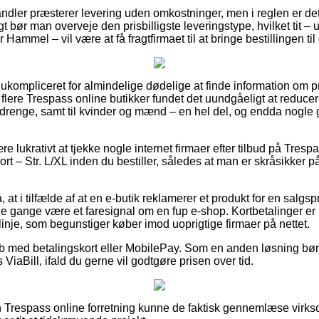
ndler præsterer levering uden omkostninger, men i reglen er det 
igt bør man overveje den prisbilligste leveringstype, hvilket tit 
Hammel – vil være at få fragtfirmaet til at bringe bestillingen til
 ukompliceret for almindelige dødelige at finde information om pr
 flere Trespass online butikker fundet det uundgåeligt at reduce
og drenge, samt til kvinder og mænd – en hel del, og endda nogle
e lukrativt at tjekke nogle internet firmaer efter tilbud på Tresp
t – Str. L/XL inden du bestiller, således at man er skråsikker p
t i tilfælde af at en e-butik reklamerer et produkt for en salgspri
ge gange være et faresignal om en fup e-shop. Kortbetalinger er
slinje, som begunstiger køber imod uoprigtige firmaer på nettet.
køb med betalingskort eller MobilePay. Som en anden løsning bør
iaBill, ifald du gerne vil godtgøre prisen over tid.
 Trespass online forretning kunne de faktisk gennemlæse vir