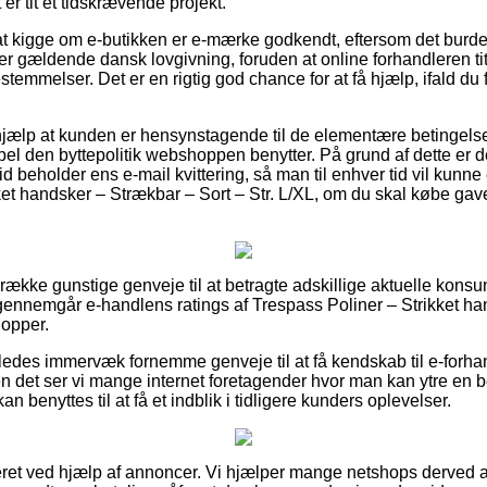
 er tit et tidskrævende projekt.
t kigge om e-butikken er e-mærke godkendt, eftersom det burde
er gældende dansk lovgivning, foruden at online forhandleren tit 
temmelser. Det er en rigtig god chance for at få hjælp, ifald du
hjælp at kunden er hensynstagende til de elementære betingelse
pel den byttepolitik webshoppen benytter. På grund af dette e
tid beholder ens e-mail kvittering, så man til enhver tid vil kunne e
et handsker – Strækbar – Sort – Str. L/XL, om du skal købe gave
 række gunstige genveje til at betragte adskillige aktuelle kons
du gennemgår e-handlens ratings af Trespass Poliner – Strikket h
hopper.
edes immervæk fornemme genveje til at få kendskab til e-forha
n det ser vi mange internet foretagender hvor man kan ytre en
n benyttes til at få et indblik i tidligere kunders oplevelser.
eret ved hjælp af annoncer. Vi hjælper mange netshops derved at