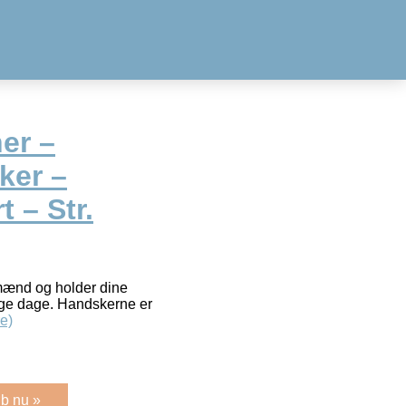
er –
ker –
 – Str.
 mænd og holder dine
ge dage. Handskerne er
e)
b nu »