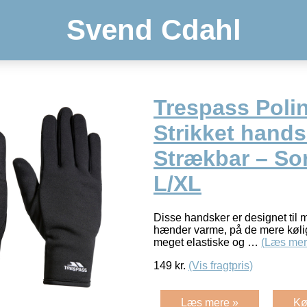
Svend Cdahl
Trespass Polin
Strikket hands
Strækbar – Sort
L/XL
Disse handsker er designet til
hænder varme, på de mere køli
meget elastiske og …
(Læs mer
149
kr.
(Vis fragtpris)
Læs mere »
Kø