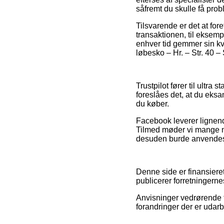
såfremt du skulle få prob
Tilsvarende er det at fo
transaktionen, til eksempe
enhver tid gemmer sin kvi
løbesko – Hr. – Str. 40 –
Trustpilot fører til ultra
foreslåes det, at du eksam
du køber.
Facebook leverer lignend
Tilmed møder vi mange ne
desuden burde anvendes ti
Denne side er finansiere
publicerer forretningerne
Anvisninger vedrørende t
forandringer der er udarb