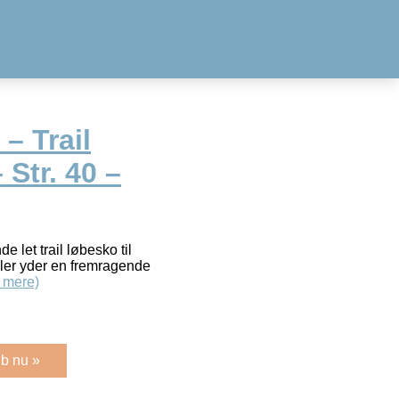
– Trail
 Str. 40 –
 let trail løbesko til
er yder en fremragende
 mere)
b nu »