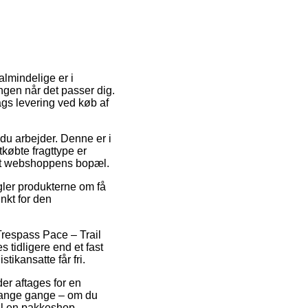
almindelige er i
lingen når det passer dig.
ags levering ved køb af
 du arbejder. Denne er i
købte fragttype er
net webshoppens bopæl.
gler produkterne om få
nkt for den
Trespass Pace – Trail
s tidligere end et fast
tikansatte får fri.
der aftages for en
t mange gange – om du
til en pakkeshop.