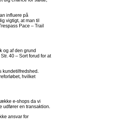
an influere på
g vigtigt, at man til
 Trespass Pace – Trail
tik og af den grund
tr. 40 – Sort forud for at
s kundetilfredshed.
forløbet, hvilket
 række e-shops da vi
e udfører en transaktion.
kke ansvar for