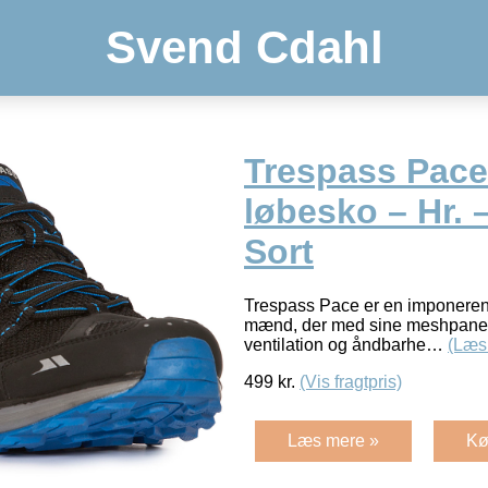
Svend Cdahl
Trespass Pace 
løbesko – Hr. –
Sort
Trespass Pace er en imponerende
mænd, der med sine meshpanel
ventilation og åndbarhe…
(Læs
499
kr.
(Vis fragtpris)
Læs mere »
Kø