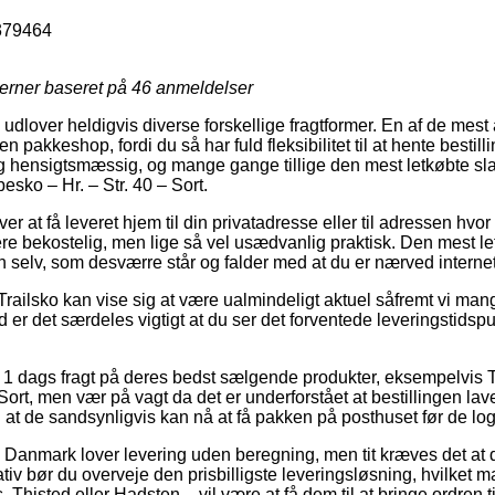
379464
jerner baseret på
46
anmeldelser
 udlover heldigvis diverse forskellige fragtformer. En af de mest 
l en pakkeshop, fordi du så har fuld fleksibilitet til at hente bestil
tig hensigtsmæssig, og mange gange tillige den mest letkøbte sl
esko – Hr. – Str. 40 – Sort.
 at få leveret hjem til din privatadresse eller til adressen hvor
re bekostelig, men lige så vel usædvanlig praktisk. Den mest let
n selv, som desværre står og falder med at du er nærved inter
Trailsko kan vise sig at være ualmindeligt aktuel såfremt vi man
 er det særdeles vigtigt at du ser det forventede leveringstidspu
 1 dags fragt på deres bedst sælgende produkter, eksempelvis 
Sort, men vær på vagt da det er underforstået at bestillingen lave
 at de sandsynligvis kan nå at få pakken på posthuset før de logis
er i Danmark lover levering uden beregning, men tit kræves det at 
ativ bør du overveje den prisbilligste leveringsløsning, hvilke
 Thisted eller Hadsten – vil være at få dem til at bringe ordren 