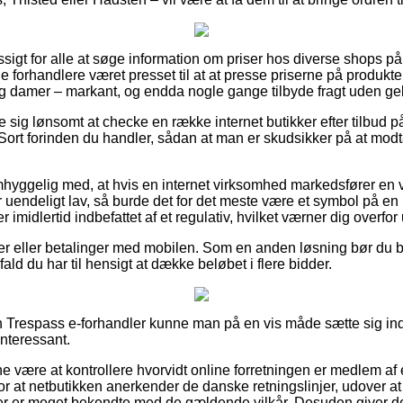
sigt for alle at søge information om priser hos diverse shops på 
 forhandlere været presset til at at presse priserne på produkte
r og damer – markant, og endda nogle gange tilbyde fragt uden ge
e sig lønsomt at checke en række internet butikker efter tilbud 
– Sort forinden du handler, sådan at man er skudsikker på at mod
hyggelig med, at hvis en internet virksomhed markedsfører en va
 uendeligt lav, så burde det for det meste være et symbol på en 
er imidlertid indbefattet af et regulativ, hvilket værner dig overfor
ger eller betalinger med mobilen. Som en anden løsning bør du b
ifald du har til hensigt at dække beløbet i flere bidder.
n Trespass e-forhandler kunne man på en vis måde sætte sig ind
interessant.
nne være at kontrollere hvorvidt online forretningen er medlem 
or at netbutikken anerkender de danske retningslinjer, udover at 
 der er meget bekendte med de gældende vilkår. Desuden giver det