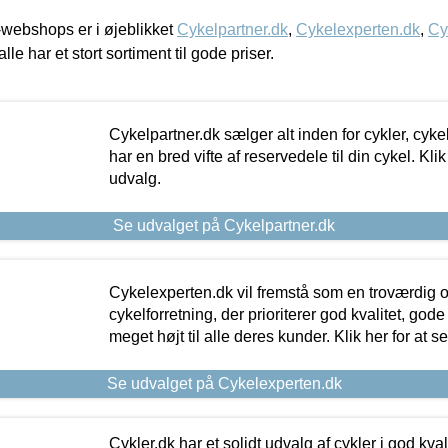
webshops er i øjeblikket
Cykelpartner.dk
,
Cykelexperten.dk
,
Cy
alle har et stort sortiment til gode priser.
Cykelpartner.dk sælger alt inden for cykler, cyke
har en bred vifte af reservedele til din cykel. Klik
udvalg.
Se udvalget på Cykelpartner.dk
Cykelexperten.dk vil fremstå som en troværdig o
cykelforretning, der prioriterer god kvalitet, god
meget højt til alle deres kunder. Klik her for at s
Se udvalget på Cykelexperten.dk
Cykler.dk har et solidt udvalg af cykler i god kvalit