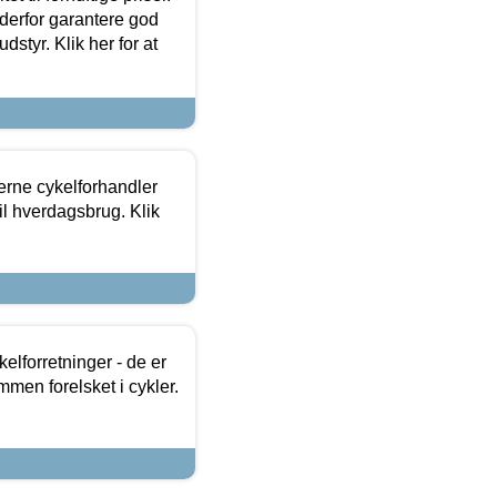
 derfor garantere god
dstyr. Klik her for at
erne cykelforhandler
til hverdagsbrug. Klik
lforretninger - de er
mmen forelsket i cykler.