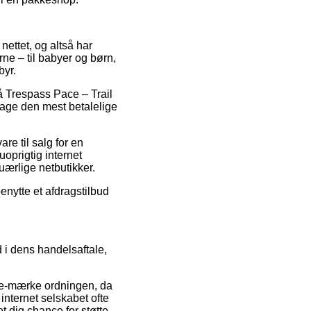
nettet, og altså har
rne – til babyer og børn,
byr.
på Trespass Pace – Trail
tage den mest betalelige
re til salg for en
uoprigtig internet
 uærlige netbutikker.
enytte et afdragstilbud
 i dens handelsaftale,
af e-mærke ordningen, da
internet selskabet ofte
 dig chance for støtte,