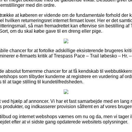
lemstillinger med din ordre.
retrække at køberen er vidende om de fundamentale forhold der k
l hvilken returneringsret internet firmaet lover. Her er det samtidi
tteringsmail, så man fremadrettet kan eftervise sin bestilling af
 Sort, om du skal købe gave til en dreng eller pige.
 stabile chancer for at fortolke adskillige eksisterende brugeres kri
inerer e-firmaets kritik af Trespass Pace – Trail løbesko – Hr. – S
e absolut fornemme chancer for at få kendskab til webbutikken
tshops som tilbyder kunderne at registrere en vurdering af ordre
l at tage stilling til kundetilfredsheden.
t ved hjælp af annoncer. Vi har et fast samarbejde med en lang
s produkter, og indkasserer provision såfremt en af vores bruger
ilbud og internet webshops værnes om nu og da, men vi tager i
ejdet efter at vi sidste gang opdaterede websitets oplysninger.