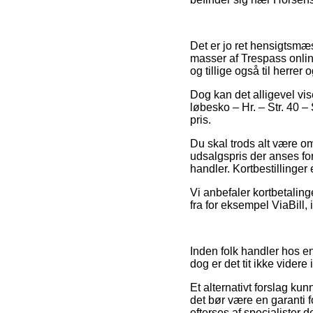
Det er jo ret hensigtsmæs
masser af Trespass online
og tillige også til herre
Dog kan det alligevel vis
løbesko – Hr. – Str. 40 
pris.
Du skal trods alt være om
udsalgspris der anses for
handler. Kortbestillinger 
Vi anbefaler kortbetalin
fra for eksempel ViaBill, 
Inden folk handler hos e
dog er det tit ikke videre 
Et alternativt forslag ku
det bør være en garanti f
efterses af specialister