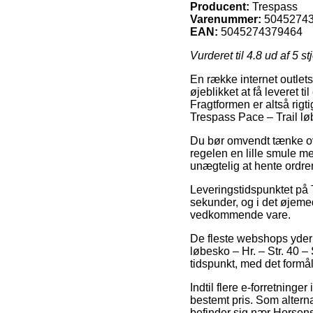
Producent:
Trespass
Varenummer:
5045274
EAN:
5045274379464
Vurderet til
4.8
ud af 5 st
En række internet outlets
øjeblikket at få leveret ti
Fragtformen er altså rig
Trespass Pace – Trail løb
Du bør omvendt tænke over
regelen en lille smule me
unægtelig at hente ordre
Leveringstidspunktet på 
sekunder, og i det øjemed
vedkommende vare.
De fleste webshops yder
løbesko – Hr. – Str. 40 – 
tidspunkt, med det formål
Indtil flere e-forretning
bestemt pris. Som altern
befinder sig nær Horsens,