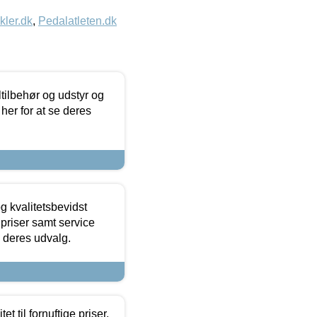
kler.dk
,
Pedalatleten.dk
ltilbehør og udstyr og
 her for at se deres
g kvalitetsbevidst
e priser samt service
e deres udvalg.
et til fornuftige priser.