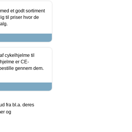
 med et godt sortiment
g til priser hvor de
alg.
f cykelhjelme til
lhjelme er CE-
 bestille gennem dem.
 fra bl.a. deres
mer og