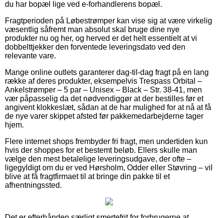
du har bopæl lige ved e-forhandlerens bopæl.
Fragtperioden på Løbestrømper kan vise sig at være virkelig
væsentlig såfremt man absolut skal bruge dine nye
produkter nu og her, og herved er det helt essentielt at vi
dobbelttjekker den forventede leveringsdato ved den
relevante vare.
Mange online outlets garanterer dag-til-dag fragt på en lang
række af deres produkter, eksempelvis Trespass Orbital –
Ankelstrømper – 5 par – Unisex – Black – Str. 38-41, men
vær påpasselig da det nødvendiggør at der bestilles før et
angivent klokkeslæt, sådan at de har mulighed for at nå at få
de nye varer skippet afsted før pakkemedarbejderne tager
hjem.
Flere internet shops frembyder fri fragt, men undertiden kun
hvis der shoppes for et bestemt beløb. Ellers skulle man
vælge den mest betalelige leveringsudgave, der ofte –
ligegyldigt om du er ved Hørsholm, Odder eller Støvring – vil
blive at få fragtfirmaet til at bringe din pakke til et
afhentningssted.
Det er efterhånden særligt smertefrit for forbrugerne at