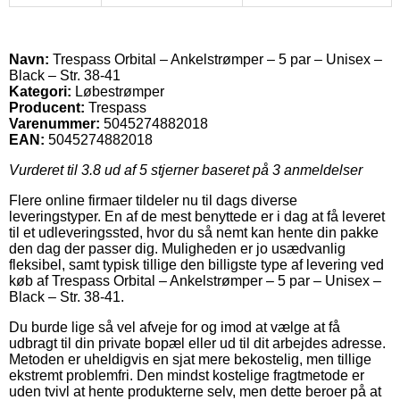
Navn:
Trespass Orbital – Ankelstrømper – 5 par – Unisex –
Black – Str. 38-41
Kategori:
Løbestrømper
Producent:
Trespass
Varenummer:
5045274882018
EAN:
5045274882018
Vurderet til
3.8
ud af 5 stjerner baseret på
3
anmeldelser
Flere online firmaer tildeler nu til dags diverse
leveringstyper. En af de mest benyttede er i dag at få leveret
til et udleveringssted, hvor du så nemt kan hente din pakke
den dag der passer dig. Muligheden er jo usædvanlig
fleksibel, samt typisk tillige den billigste type af levering ved
køb af Trespass Orbital – Ankelstrømper – 5 par – Unisex –
Black – Str. 38-41.
Du burde lige så vel afveje for og imod at vælge at få
udbragt til din private bopæl eller ud til dit arbejdes adresse.
Metoden er uheldigvis en sjat mere bekostelig, men tillige
ekstremt problemfri. Den mindst kostelige fragtmetode er
uden tvivl at hente produkterne selv, men dette beroer på at