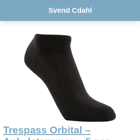
Svend Cdahl
Trespass Orbital –