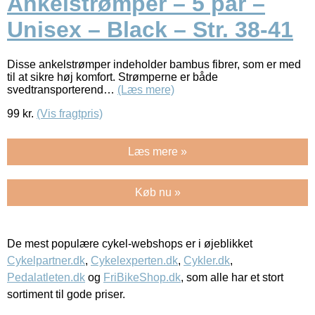
Ankelstrømper – 5 par –
Unisex – Black – Str. 38-41
Disse ankelstrømper indeholder bambus fibrer, som er med
til at sikre høj komfort. Strømperne er både
svedtransporterend…
(Læs mere)
99
kr.
(Vis fragtpris)
Læs mere »
Køb nu »
De mest populære cykel-webshops er i øjeblikket
Cykelpartner.dk
,
Cykelexperten.dk
,
Cykler.dk
,
Pedalatleten.dk
og
FriBikeShop.dk
, som alle har et stort
sortiment til gode priser.