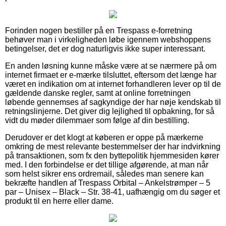
Forinden nogen bestiller på en Trespass e-forretning
behøver man i virkeligheden løbe igennem webshoppens
betingelser, det er dog naturligvis ikke super interessant.
En anden løsning kunne måske være at se nærmere på om
internet firmaet er e-mærke tilsluttet, eftersom det længe har
været en indikation om at internet forhandleren lever op til de
gældende danske regler, samt at online forretningen
løbende gennemses af sagkyndige der har nøje kendskab til
retningslinjerne. Det giver dig lejlighed til opbakning, for så
vidt du møder dilemmaer som følge af din bestilling.
Derudover er det klogt at køberen er oppe på mærkerne
omkring de mest relevante bestemmelser der har indvirkning
på transaktionen, som fx den byttepolitik hjemmesiden kører
med. I den forbindelse er det tillige afgørende, at man når
som helst sikrer ens ordremail, således man senere kan
bekræfte handlen af Trespass Orbital – Ankelstrømper – 5
par – Unisex – Black – Str. 38-41, uafhængig om du søger et
produkt til en herre eller dame.