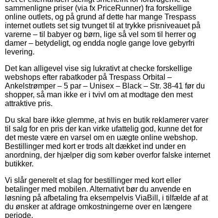
sammenligne priser (via fx PriceRunner) fra forskellige
online outlets, og på grund af dette har mange Trespass
internet outlets set sig tvunget til at trykke prisniveauet på
varerne – til babyer og børn, lige så vel som til herrer og
damer – betydeligt, og endda nogle gange love gebyrfri
levering.
Det kan alligevel vise sig lukrativt at checke forskellige
webshops efter rabatkoder på Trespass Orbital –
Ankelstrømper – 5 par – Unisex – Black – Str. 38-41 før du
shopper, så man ikke er i tvivl om at modtage den mest
attraktive pris.
Du skal bare ikke glemme, at hvis en butik reklamerer varer
til salg for en pris der kan virke ufattelig god, kunne det for
det meste være en varsel om en uægte online webshop.
Bestillinger med kort er trods alt dækket ind under en
anordning, der hjælper dig som køber overfor falske internet
butikker.
Vi slår generelt et slag for bestillinger med kort eller
betalinger med mobilen. Alternativt bør du anvende en
løsning på afbetaling fra eksempelvis ViaBill, i tilfælde af at
du ønsker at afdrage omkostningerne over en længere
periode.