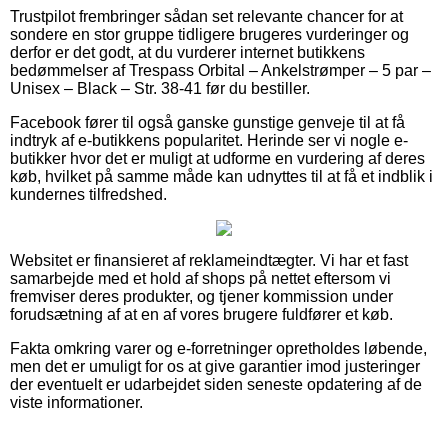
Trustpilot frembringer sådan set relevante chancer for at
sondere en stor gruppe tidligere brugeres vurderinger og
derfor er det godt, at du vurderer internet butikkens
bedømmelser af Trespass Orbital – Ankelstrømper – 5 par –
Unisex – Black – Str. 38-41 før du bestiller.
Facebook fører til også ganske gunstige genveje til at få
indtryk af e-butikkens popularitet. Herinde ser vi nogle e-
butikker hvor det er muligt at udforme en vurdering af deres
køb, hvilket på samme måde kan udnyttes til at få et indblik i
kundernes tilfredshed.
Websitet er finansieret af reklameindtægter. Vi har et fast
samarbejde med et hold af shops på nettet eftersom vi
fremviser deres produkter, og tjener kommission under
forudsætning af at en af vores brugere fuldfører et køb.
Fakta omkring varer og e-forretninger opretholdes løbende,
men det er umuligt for os at give garantier imod justeringer
der eventuelt er udarbejdet siden seneste opdatering af de
viste informationer.