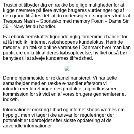
Trustpilot tilbyder dig en række belejlige muligheder for at
kigge nærmere på flere øvrige brugeres vurderinger og af
den grund tilrådes det, at du undersøger e-shoppens kritik af
Trespass Nash – Sportssko med memory Foam – Dame Str.
36 – Navy før du handler.
Facebook fremskaffer lignende rigtig fornemme chancer for
at få indblik i internet webshoppens kundefokus. Herinde
møder vi en række online varehuse i Danmark hvor man kan
publicere en kritik af deres købsoplevelse, hvilket også bør
benyttes til at afveje kundernes tilfredshed.
Denne hjemmeside er reklamefinansieret. Vi har tætte
samarbejder med en række e-handler eftersom vi
introducerer forretningernes produkter, og indkasserer
kommission for så vidt en af vores brugere gennemfører et
indkøb.
Informationer omkring tilbud og internet shops værnes om
hyppigt, men vi tager ikke ansvar for reguleringer der
potentielt er udarbejdet efter sidste opdatering af de
anvendte informationer.