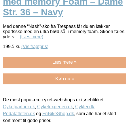
med memory Foam – Dame
Str. 36 – Navy
Med denne “Nash”-sko fra Trespass får du en lækker
sportssko med en ultra blød sål i memory foam. Skoen føles
yders…
(Læs mere)
199.5
kr.
(Vis fragtpris)
Læs mere »
Køb nu »
De mest populære cykel-webshops er i øjeblikket
Cykelpartner.dk
,
Cykelexperten.dk
,
Cykler.dk
,
Pedalatleten.dk
og
FriBikeShop.dk
, som alle har et stort
sortiment til gode priser.