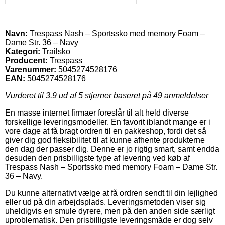
Navn:
Trespass Nash – Sportssko med memory Foam –
Dame Str. 36 – Navy
Kategori:
Trailsko
Producent:
Trespass
Varenummer:
5045274528176
EAN:
5045274528176
Vurderet til
3.9
ud af 5 stjerner baseret på
49
anmeldelser
En masse internet firmaer foreslår til alt held diverse
forskellige leveringsmodeller. En favorit iblandt mange er i
vore dage at få bragt ordren til en pakkeshop, fordi det så
giver dig god fleksibilitet til at kunne afhente produkterne
den dag der passer dig. Denne er jo rigtig smart, samt endda
desuden den prisbilligste type af levering ved køb af
Trespass Nash – Sportssko med memory Foam – Dame Str.
36 – Navy.
Du kunne alternativt vælge at få ordren sendt til din lejlighed
eller ud på din arbejdsplads. Leveringsmetoden viser sig
uheldigvis en smule dyrere, men på den anden side særligt
uproblematisk. Den prisbilligste leveringsmåde er dog selv