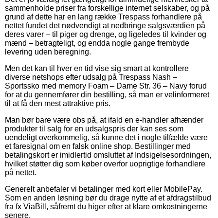
sammenholde priser fra forskellige internet selskaber, og på
grund af dette har en lang række Trespass forhandlere på
nettet fundet det nødvendigt at nedbringe salgsværdien på
deres varer – til piger og drenge, og ligeledes til kvinder og
mænd – betragteligt, og endda nogle gange frembyde
levering uden beregning.
Men det kan til hver en tid vise sig smart at kontrollere
diverse netshops efter udsalg på Trespass Nash –
Sportssko med memory Foam – Dame Str. 36 – Navy forud
for at du gennemfører din bestilling, så man er velinformeret
til at få den mest attraktive pris.
Man bør bare være obs på, at ifald en e-handler afhænder
produkter til salg for en udsalgspris der kan ses som
uendeligt overkommelig, så kunne det i nogle tilfælde være
et faresignal om en falsk online shop. Bestillinger med
betalingskort er imidlertid omsluttet af Indsigelsesordningen,
hvilket støtter dig som køber overfor uoprigtige forhandlere
på nettet.
Generelt anbefaler vi betalinger med kort eller MobilePay.
Som en anden løsning bør du drage nytte af et afdragstilbud
fra fx ViaBill, såfremt du higer efter at klare omkostningerne
senere.