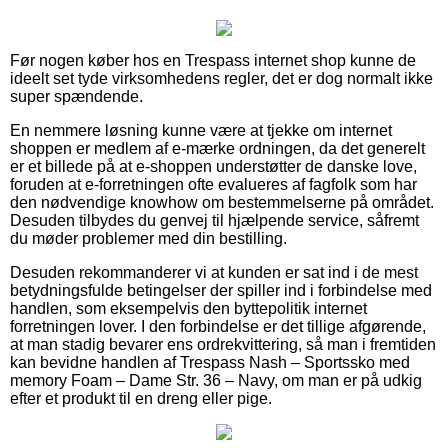
Før nogen køber hos en Trespass internet shop kunne de
ideelt set tyde virksomhedens regler, det er dog normalt ikke
super spændende.
En nemmere løsning kunne være at tjekke om internet
shoppen er medlem af e-mærke ordningen, da det generelt
er et billede på at e-shoppen understøtter de danske love,
foruden at e-forretningen ofte evalueres af fagfolk som har
den nødvendige knowhow om bestemmelserne på området.
Desuden tilbydes du genvej til hjælpende service, såfremt
du møder problemer med din bestilling.
Desuden rekommanderer vi at kunden er sat ind i de mest
betydningsfulde betingelser der spiller ind i forbindelse med
handlen, som eksempelvis den byttepolitik internet
forretningen lover. I den forbindelse er det tillige afgørende,
at man stadig bevarer ens ordrekvittering, så man i fremtiden
kan bevidne handlen af Trespass Nash – Sportssko med
memory Foam – Dame Str. 36 – Navy, om man er på udkig
efter et produkt til en dreng eller pige.