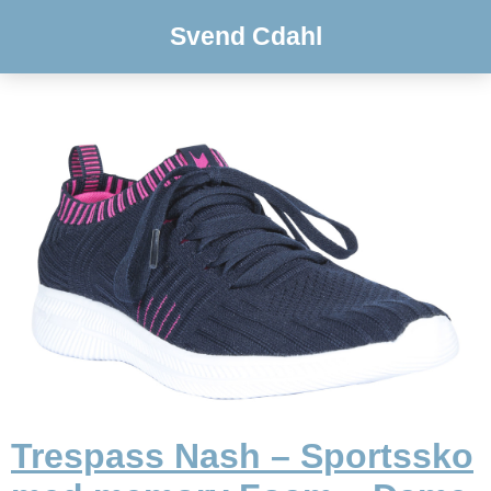
Svend Cdahl
Trespass Nash – Sportssko