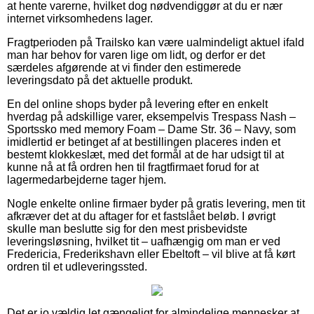
at hente varerne, hvilket dog nødvendiggør at du er nær
internet virksomhedens lager.
Fragtperioden på Trailsko kan være ualmindeligt aktuel ifald
man har behov for varen lige om lidt, og derfor er det
særdeles afgørende at vi finder den estimerede
leveringsdato på det aktuelle produkt.
En del online shops byder på levering efter en enkelt
hverdag på adskillige varer, eksempelvis Trespass Nash –
Sportssko med memory Foam – Dame Str. 36 – Navy, som
imidlertid er betinget af at bestillingen placeres inden et
bestemt klokkeslæt, med det formål at de har udsigt til at
kunne nå at få ordren hen til fragtfirmaet forud for at
lagermedarbejderne tager hjem.
Nogle enkelte online firmaer byder på gratis levering, men tit
afkræver det at du aftager for et fastslået beløb. I øvrigt
skulle man beslutte sig for den mest prisbevidste
leveringsløsning, hvilket tit – uafhængig om man er ved
Fredericia, Frederikshavn eller Ebeltoft – vil blive at få kørt
ordren til et udleveringssted.
Det er jo vældig let gængeligt for almindelige mennesker at