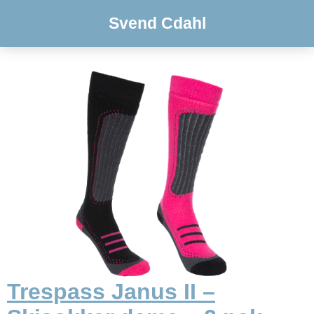
Svend Cdahl
Trespass Janus II –