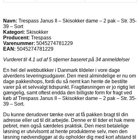
Navn:
Trespass Janus II – Skisokker dame – 2 pak – Str. 35-
39 – Sort
Kategori:
Skisokker
Producent:
Trespass
Varenummer:
5045274781229
EAN:
5045274781229
Vurderet til
4.1
ud af 5 stjerner baseret på
34
anmeldelser
En hel del webbutikker i Danmark tildeler i vore dage
alverdens leveringsudgaver. Den mest almindelige er nu om
dage pakkeshops, fordi du så nemt kan hente de bestilte
varer på et selvvalgt tidspunkt. Fragtløsningen er jo rigtig let
gængelig, samt oftest endda den billigste form for fragt ved
køb af Trespass Janus II – Skisokker dame – 2 pak – Str. 35-
39 – Sort.
Du kunne derudover tænke over at få pakken bragt til din
adresse eller ud til dit arbejde. Denne er til tider et hak mere
pebret, men også særdeles praktisk. Den mest betalelige
løsning er utvivlsomt at hente produkterne selv, men den
løsning nødvendiggør at du opholder dig med kort afstand til