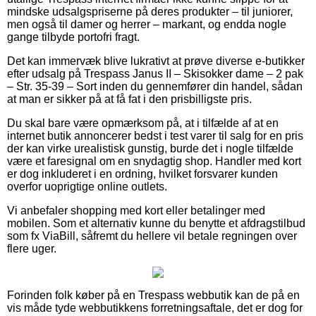
mindske udsalgspriserne på deres produkter – til juniorer,
men også til damer og herrer – markant, og endda nogle
gange tilbyde portofri fragt.
Det kan immervæk blive lukrativt at prøve diverse e-butikker
efter udsalg på Trespass Janus II – Skisokker dame – 2 pak
– Str. 35-39 – Sort inden du gennemfører din handel, sådan
at man er sikker på at få fat i den prisbilligste pris.
Du skal bare være opmærksom på, at i tilfælde af at en
internet butik annoncerer bedst i test varer til salg for en pris
der kan virke urealistisk gunstig, burde det i nogle tilfælde
være et faresignal om en snydagtig shop. Handler med kort
er dog inkluderet i en ordning, hvilket forsvarer kunden
overfor uoprigtige online outlets.
Vi anbefaler shopping med kort eller betalinger med
mobilen. Som et alternativ kunne du benytte et afdragstilbud
som fx ViaBill, såfremt du hellere vil betale regningen over
flere uger.
Forinden folk køber på en Trespass webbutik kan de på en
vis måde tyde webbutikkens forretningsaftale, det er dog for