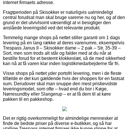
internet firmaets adresse.
Fragtperioden på Skisokker er naturligvis ualmindeligt
central forudsat man skal bruge varerne nu og her, og af den
grund er det utvivlsomt væsentligt at vi besigtiger den
anslåede leveringstid ved det relevante produkt.
Temmelig mange shops på nettet stiller garanti om 1 dags
levering på en lang række af deres varenumre, eksempelvis
Trespass Janus II – Skisokker dame – 2 pak – Str. 35-39 –
Sort, men som trods alt står og falder med at du når at
bestille forud for et bestemt klokkeslæt, så de med sikkerhed
kan nå at få varen klar inden logistikmedarbejderne får fri.
Visse shops på nettet yder portofri levering, men i de fleste
tilfælde er det kun gældende hvis der shoppes for en fastsat
sum. Derudover skal man snuppe den mest prisbevidste
leveringsmodel, som ofte – hvad end du bor i Køge,
Nørresundby eller Slangerup – er at få dem til at køre
pakken til en pakkeshop.
Det er rigtig overkommeligt for almindelige mennesker at
finde de bedste priser på diverse e-butikker, og så har
utallige Trespass internet firmaer ikke kunne slippe for at