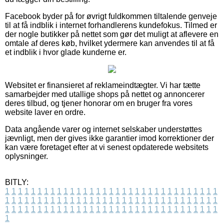
Facebook byder på for øvrigt fuldkommen tiltalende genveje
til at få indblik i internet forhandlerens kundefokus. Tilmed er
der nogle butikker på nettet som gør det muligt at aflevere en
omtale af deres køb, hvilket ydermere kan anvendes til at få
et indblik i hvor glade kunderne er.
Websitet er finansieret af reklameindtægter. Vi har tætte
samarbejder med utallige shops på nettet og annoncerer
deres tilbud, og tjener honorar om en bruger fra vores
website laver en ordre.
Data angående varer og internet selskaber understøttes
jævnligt, men der gives ikke garantier imod korrektioner der
kan være foretaget efter at vi senest opdaterede websitets
oplysninger.
BITLY:
1
1
1
1
1
1
1
1
1
1
1
1
1
1
1
1
1
1
1
1
1
1
1
1
1
1
1
1
1
1
1
1
1
1
1
1
1
1
1
1
1
1
1
1
1
1
1
1
1
1
1
1
1
1
1
1
1
1
1
1
1
1
1
1
1
1
1
1
1
1
1
1
1
1
1
1
1
1
1
1
1
1
1
1
1
1
1
1
1
1
1
1
1
1
1
1
1
1
1
1