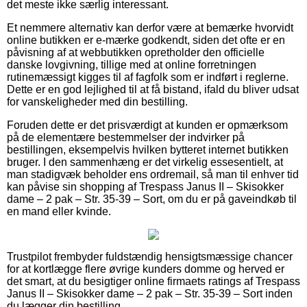
det meste ikke særlig interessant.
Et nemmere alternativ kan derfor være at bemærke hvorvidt
online butikken er e-mærke godkendt, siden det ofte er en
påvisning af at webbutikken opretholder den officielle
danske lovgivning, tillige med at online forretningen
rutinemæssigt kigges til af fagfolk som er indført i reglerne.
Dette er en god lejlighed til at få bistand, ifald du bliver udsat
for vanskeligheder med din bestilling.
Foruden dette er det prisværdigt at kunden er opmærksom
på de elementære bestemmelser der indvirker på
bestillingen, eksempelvis hvilken bytteret internet butikken
bruger. I den sammenhæng er det virkelig essesentielt, at
man stadigvæk beholder ens ordremail, så man til enhver tid
kan påvise sin shopping af Trespass Janus II – Skisokker
dame – 2 pak – Str. 35-39 – Sort, om du er på gaveindkøb til
en mand eller kvinde.
Trustpilot frembyder fuldstændig hensigtsmæssige chancer
for at kortlægge flere øvrige kunders domme og herved er
det smart, at du besigtiger online firmaets ratings af Trespass
Janus II – Skisokker dame – 2 pak – Str. 35-39 – Sort inden
du lægger din bestilling.