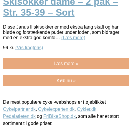
Skisokker dame – 2 pak –
Str. 35-39 – Sort
Disse Janus II skisokker er med ekstra lang skaft og har
bløde og forstærkende puder under foden, som bidrager
med en ekstra god komfo…
(Læs mere)
99
kr.
(Vis fragtpris)
Læs mere »
Køb nu »
De mest populære cykel-webshops er i øjeblikket
Cykelpartner.dk
,
Cykelexperten.dk
,
Cykler.dk
,
Pedalatleten.dk
og
FriBikeShop.dk
, som alle har et stort
sortiment til gode priser.